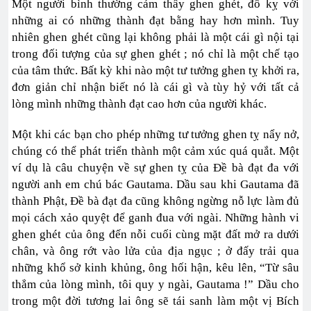
Một người bình thường cảm thấy ghen ghét, đố kỵ với
những ai có những thành đạt bằng hay hơn mình. Tuy
nhiên ghen ghét cũng lại không phải là một cái gì nội tại
trong đối tượng của sự ghen ghét ; nó chỉ là một chế tạo
của tâm thức. Bất kỳ khi nào một tư tưởng ghen tỵ khởi ra,
đơn giản chỉ nhận biết nó là cái gì và tùy hỷ với tất cả
lòng mình những thành đạt cao hơn của người khác.
Một khi các bạn cho phép những tư tưởng ghen tỵ nẩy nở,
chúng có thể phát triển thành một cảm xúc quá quắt. Một
ví dụ là câu chuyện về sự ghen tỵ của Đề bà đạt đa với
người anh em chú bác Gautama. Dầu sau khi Gautama đã
thành Phật, Đề bà đạt đa cũng không ngừng nỗ lực làm đủ
mọi cách xảo quyệt để ganh đua với ngài. Những hành vi
ghen ghét của ông đến nỗi cuối cùng mặt đất mở ra dưới
chân, và ông rớt vào lửa của địa ngục ; ở đấy trải qua
những khổ sở kinh khủng, ông hối hận, kêu lên, “Từ sâu
thẳm của lòng mình, tôi quy y ngài, Gautama !” Dầu cho
trong một đời tương lai ông sẽ tái sanh làm một vị Bích