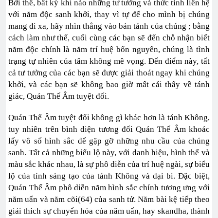
Bởi thế, bất kỳ khi nào những tư tưởng và thức tình liên hệ
với năm độc sanh khởi, thay vì tự để cho mình bị chúng
mang đi xa, hãy nhìn thẳng vào bản tánh của chúng ; bằng
cách làm như thế, cuối cùng các bạn sẽ đến chỗ nhận biết
năm độc chính là năm trí huệ bổn nguyên, chúng là tình
trạng tự nhiên của tâm không mê vọng. Đến điểm này, tất
cả tư tưởng của các bạn sẽ được giải thoát ngay khi chúng
khởi, và các bạn sẽ không bao giờ mất cái thấy về tánh
giác, Quán Thế Âm tuyệt đối.
Quán Thế Âm tuyệt đối không gì khác hơn là tánh Không,
tuy nhiên trên bình diện tương đối Quán Thế Âm khoác
lấy vô số hình sắc để gặp gỡ những nhu cầu của chúng
sanh. Tất cả những biểu lộ này, với danh hiệu, hình thể và
màu sắc khác nhau, là sự phô diễn của trí huệ ngài, sự biểu
lộ của tính sáng tạo của tánh Không và đại bi. Đặc biệt,
Quán Thế Âm phô diễn năm hình sắc chính tương ưng với
năm uẩn và năm cõi(64) của sanh tử. Năm bài kệ tiếp theo
giải thích sự chuyển hóa của năm uẩn, hay skandha, thành