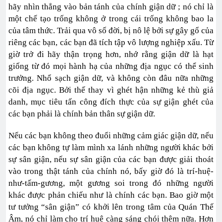
hãy nhìn thẳng vào bản tánh của chính giận dữ ; nó chỉ là
một chế tạo trống không ở trong cái trống không bao la
của tâm thức. Trải qua vô số đời, bị nô lệ bởi sự gây gổ của
riêng các bạn, các bạn đã tích tập vô lượng nghiệp xấu. Từ
giờ trở đi hãy thận trọng hơn, nhớ rằng giận dữ là hạt
giống từ đó mọi hành hạ của những địa ngục có thể sinh
trưởng. Nhổ sạch giận dữ, và không còn đâu nữa những
cõi địa ngục. Bởi thế thay vì ghét hận những kẻ thù giả
danh, mục tiêu tấn công đích thực của sự giận ghét của
các bạn phải là chính bản thân sự giận dữ.
Nếu các bạn không theo đuổi những cảm giác giận dữ, nếu
các bạn không tự làm mình xa lánh những người khác bởi
sự sân giận, nếu sự sân giận của các bạn được giải thoát
vào trong thật tánh của chính nó, bấy giờ đó là trí-huệ-
như-tấm-gương, một gương soi trong đó những người
khác được phản chiếu như là chính các bạn. Bao giờ một
tư tưởng “sân giận” có khởi lên trong tâm của Quán Thế
Âm, nó chỉ làm cho trí huệ càng sáng chói thêm nữa. Hơn