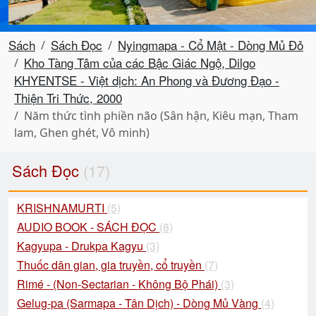
Sách
Sách Đọc
Nyingmapa - Cổ Mật - Dòng Mủ Đỏ
Kho Tàng Tâm của các Bậc Giác Ngộ, Dilgo
KHYENTSE - Việt dịch: An Phong và Đương Đạo -
Thiện Tri Thức, 2000
Năm thức tình phiền não (Sân hận, Kiêu mạn, Tham
lam, Ghen ghét, Vô minh)
Sách Đọc
(17)
KRISHNAMURTI
(5)
AUDIO BOOK - SÁCH ĐỌC
(8)
Kagyupa - Drukpa Kagyu
(3)
Thuốc dân gian, gia truyền, cổ truyền
(7)
Rimé - (Non-Sectarian - Không Bộ Phái)
(3)
Gelug-pa (Sarmapa - Tân Dịch) - Dòng Mủ Vàng
(4)