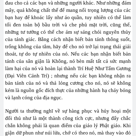
đau cho cả các bạn và những người khác. Như những đám
mây, quá không chất thể để mang nổi trọng lượng của các
bạn hay để khoác lấy như áo quần, tuy nhiên có thể làm
tối đen toàn bộ bầu trời và che phủ mặt trời, cũng thế,
những tư tưởng có thể che ám sự sáng chói nguyên thủy
của tánh giác. Bằng cách nhận biết bản tánh thông suốt,
trống không của tâm, hãy để cho nó trở lại trạng thái giải
thoát, tự do tự nhiên của nó. Nếu các bạn nhận biết bản
tánh của sân giận là Không, nó bèn mất tất cả sức mạnh
làm hại của nó và hoàn lại thành Trí Huệ Như Tấm Gương
(Đại Viên Cảnh Trí) ; nhưng nếu các bạn không nhận ra
bản tánh của nó và thả lỏng cương cho nó, nó sẽ không
kém là nguồn gốc đích thực của những hành hạ cháy bỏng
và lạnh cóng của địa ngục.
Người ta thường nghĩ về sự hàng phục và hủy hoại một
đối thủ như là một thành công tích cực, nhưng đấy chắc
chắn không phải là quan điểm của giáo lý Phật giáo. Khi
giận dữ phun như núi lửa, chớ có theo nó, mà thay vào đó