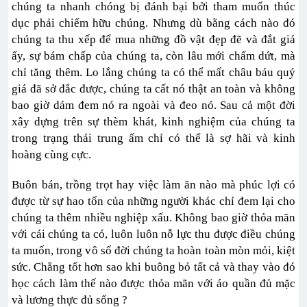
chúng ta nhanh chóng bị đánh bại bởi tham muốn thúc
dục phải chiếm hữu chúng. Nhưng dù bằng cách nào đó
chúng ta thu xếp để mua những đồ vật đẹp đẽ và đắt giá
ấy, sự bám chấp của chúng ta, còn lâu mới chấm dứt, mà
chỉ tăng thêm. Lo lắng chúng ta có thể mất châu báu quý
giá đã sở đắc được, chúng ta cất nó thật an toàn và không
bao giờ dám đem nó ra ngoài và đeo nó. Sau cả một đời
xây dựng trên sự thèm khát, kinh nghiệm của chúng ta
trong trạng thái trung ấm chỉ có thể là sợ hãi và kinh
hoàng cùng cực.
Buôn bán, trồng trọt hay việc làm ăn nào mà phúc lợi có
được từ sự hao tốn của những người khác chỉ đem lại cho
chúng ta thêm nhiều nghiệp xấu. Không bao giờ thỏa mãn
với cái chúng ta có, luôn luôn nỗ lực thu được điều chúng
ta muốn, trong vô số đời chúng ta hoàn toàn mòn mỏi, kiệt
sức. Chẳng tốt hơn sao khi buông bỏ tất cả và thay vào đó
học cách làm thế nào được thỏa mãn với áo quần đủ mặc
và lương thực đủ sống ?