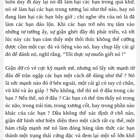
luôn day đi day lại nó đã làm hại các bạn trong quá khứ,
nó sẽ làm hại các bạn trong tương lai như thế nào, hay nó
đang làm hại các bạn bây giờ ; chỉ nghe tên của nó là đã
làm các bạn đảo lộn. Khi các bạn trở nên trụ tâm vào
những tư tưởng ấy, sự giận ghét đầy đủ phát triển, và tới
lúc này các bạn cảm thấy một thôi thúc không thể cưỡng
được cầm một cục đá và liệng vào nó, hay chụp lấy cái gì
đó để đánh nó, nghĩ rằng, “Tôi thực sự muốn giết nó !”
Giận dữ có vẻ cực kỳ mạnh mẽ, nhưng nó lấy sức mạnh từ
đâu để tràn ngập các bạn một cách dễ dàng như thế ? Nó
là sức mạnh nào đó ở bên ngoài, một cái gì có tay có chân,
vũ khí và áo giáp ? Nếu không, thế thì nó ở đâu trong các
bạn ? Nếu thế, nó ở đâu ? Các bạn có thể tìm thấy nó trong
óc não, trong trái tim, trong xương cốt, hay trong phần nào
khác của các bạn ? Dầu không thể xác định ở chỗ nào,
giận dữ hình như hiện diện theo một cách rất cụ thể, một
bám chấp mạnh mẽ nó làm đóng băng tâm thức các bạn
thành một trạng thái cứng đặc và đem lại một số lớn khổ