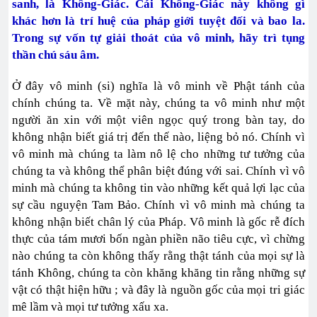
sanh, là Không-Giác. Cái Không-Giác này không gì
khác hơn là trí huệ của pháp giới tuyệt đối và bao la.
Trong sự vốn tự giải thoát của vô minh, hãy trì tụng
thần chú sáu âm.
Ở đây vô minh (si) nghĩa là vô minh về Phật tánh của
chính chúng ta. Về mặt này, chúng ta vô minh như một
người ăn xin với một viên ngọc quý trong bàn tay, do
không nhận biết giá trị đến thế nào, liệng bỏ nó. Chính vì
vô minh mà chúng ta làm nô lệ cho những tư tưởng của
chúng ta và không thể phân biệt đúng với sai. Chính vì vô
minh mà chúng ta không tin vào những kết quả lợi lạc của
sự cầu nguyện Tam Bảo. Chính vì vô minh mà chúng ta
không nhận biết chân lý của Pháp. Vô minh là gốc rễ đích
thực của tám mươi bốn ngàn phiền não tiêu cực, vì chừng
nào chúng ta còn không thấy rằng thật tánh của mọi sự là
tánh Không, chúng ta còn khăng khăng tin rằng những sự
vật có thật hiện hữu ; và đây là nguồn gốc của mọi tri giác
mê lầm và mọi tư tưởng xấu xa.