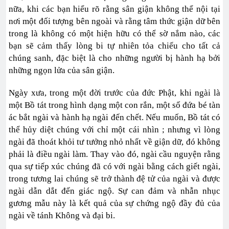
nữa, khi các bạn hiểu rõ rằng sân giận không thể nội tại
nơi một đối tượng bên ngoài và rằng tâm thức giận dữ bên
trong là không có một hiện hữu có thể sờ nắm nào, các
bạn sẽ cảm thấy lòng bi tự nhiên tỏa chiếu cho tất cả
chúng sanh, đặc biệt là cho những người bị hành hạ bởi
những ngọn lửa của sân giận.
Ngày xưa, trong một đời trước của đức Phật, khi ngài là
một Bồ tát trong hình dạng một con rắn, một số đứa bé tàn
ác bắt ngài và hành hạ ngài đến chết. Nếu muốn, Bồ tát có
thể hủy diệt chúng với chỉ một cái nhìn ; nhưng vì lòng
ngài đã thoát khỏi tư tưởng nhỏ nhất về giận dữ, đó không
phải là điều ngài làm. Thay vào đó, ngài cầu nguyện rằng
qua sự tiếp xúc chúng đã có với ngài bằng cách giết ngài,
trong tương lai chúng sẽ trở thành đệ tử của ngài và được
ngài dẫn dắt đến giác ngộ. Sự can đảm và nhẫn nhục
gương mẫu này là kết quả của sự chứng ngộ đầy đủ của
ngài về tánh Không và đại bi.