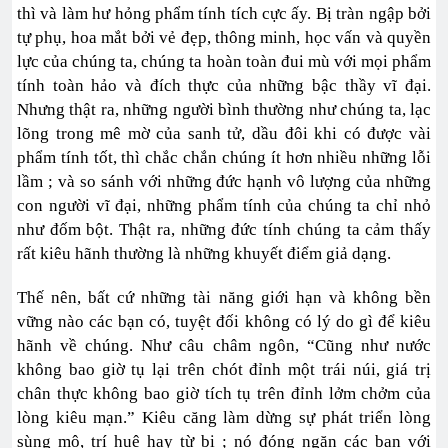
thì và làm hư hỏng phẩm tính tích cực ấy. Bị tràn ngập bởi
tự phụ, hoa mắt bởi vẻ đẹp, thông minh, học vấn và quyền
lực của chúng ta, chúng ta hoàn toàn đui mù với mọi phẩm
tính toàn hảo và đích thực của những bậc thầy vĩ đại.
Nhưng thật ra, những người bình thường như chúng ta, lạc
lõng trong mê mờ của sanh tử, dầu đôi khi có được vài
phẩm tính tốt, thì chắc chắn chúng ít hơn nhiều những lỗi
lầm ; và so sánh với những đức hạnh vô lượng của những
con người vĩ đại, những phẩm tính của chúng ta chỉ nhỏ
như đốm bột. Thật ra, những đức tính chúng ta cảm thấy
rất kiêu hãnh thường là những khuyết điểm giả dạng.
Thế nên, bất cứ những tài năng giới hạn và không bền
vững nào các bạn có, tuyệt đối không có lý do gì để kiêu
hãnh về chúng. Như câu châm ngôn, “Cũng như nước
không bao giờ tụ lại trên chót đỉnh một trái núi, giá trị
chân thực không bao giờ tích tụ trên đỉnh lởm chởm của
lòng kiêu mạn.” Kiêu căng làm dừng sự phát triển lòng
sùng mộ, trí huệ hay từ bi ; nó đóng ngăn các bạn với