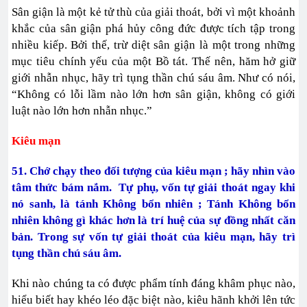
Sân giận là một kẻ tử thù của giải thoát, bởi vì một khoảnh
khắc của sân giận phá hủy công đức được tích tập trong
nhiều kiếp. Bởi thế, trừ diệt sân giận là một trong những
mục tiêu chính yếu của một Bồ tát. Thế nên, hăm hở giữ
giới nhẫn nhục, hãy trì tụng thần chú sáu âm. Như có nói,
“Không có lỗi lầm nào lớn hơn sân giận, không có giới
luật nào lớn hơn nhẫn nhục.”
Kiêu mạn
51. Chớ chạy theo đối tượng của kiêu mạn ; hãy nhìn vào
tâm thức bám nắm. Tự phụ, vốn tự giải thoát ngay khi
nó sanh, là tánh Không bổn nhiên ; Tánh Không bổn
nhiên không gì khác hơn là trí huệ của sự đồng nhất căn
bản. Trong sự vốn tự giải thoát của kiêu mạn, hãy trì
tụng thần chú sáu âm.
Khi nào chúng ta có được phẩm tính đáng khâm phục nào,
hiểu biết hay khéo léo đặc biệt nào, kiêu hãnh khởi lên tức