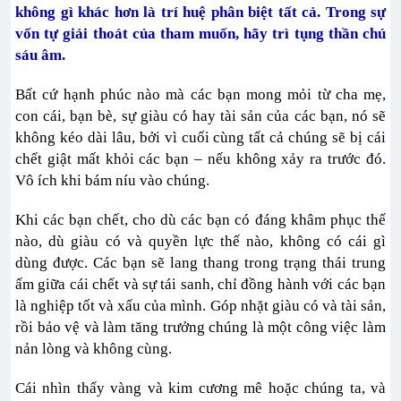
không gì khác hơn là trí huệ phân biệt tất cả. Trong sự
vốn tự giải thoát của tham muốn, hãy trì tụng thần chú
sáu âm.
Bất cứ hạnh phúc nào mà các bạn mong mỏi từ cha mẹ,
con cái, bạn bè, sự giàu có hay tài sản của các bạn, nó sẽ
không kéo dài lâu, bởi vì cuối cùng tất cả chúng sẽ bị cái
chết giật mất khỏi các bạn – nếu không xảy ra trước đó.
Vô ích khi bám níu vào chúng.
Khi các bạn chết, cho dù các bạn có đáng khâm phục thế
nào, dù giàu có và quyền lực thế nào, không có cái gì
dùng được. Các bạn sẽ lang thang trong trạng thái trung
ấm giữa cái chết và sự tái sanh, chỉ đồng hành với các bạn
là nghiệp tốt và xấu của mình. Góp nhặt giàu có và tài sản,
rồi bảo vệ và làm tăng trưởng chúng là một công việc làm
nản lòng và không cùng.
Cái nhìn thấy vàng và kim cương mê hoặc chúng ta, và