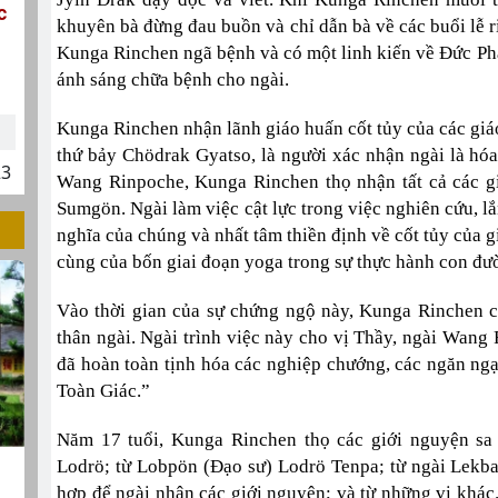
c
khuyên bà đừng đau buồn và chỉ dẫn bà về các buổi lễ r
Kunga Rinchen ngã bệnh và có một linh kiến về Đức Phật
ánh sáng chữa bệnh cho ngài.
Kunga Rinchen nhận lãnh giáo huấn cốt tủy của các giá
thứ bảy Chödrak Gyatso, là người xác nhận ngài là h
23
Wang Rinpoche, Kunga Rinchen thọ nhận tất cả các gi
Sumgön. Ngài làm việc cật lực trong việc nghiên cứu, lắ
nghĩa của chúng và nhất tâm thiền định về cốt tủy của g
cùng của bốn giai đoạn yoga trong sự thực hành con đ
Vào thời gian của sự chứng ngộ này, Kunga Rinchen c
thân ngài. Ngài trình việc này cho vị Thầy, ngài Wang
đã hoàn toàn tịnh hóa các nghiệp chướng, các ngăn ngại
Toàn Giác.”
Năm 17 tuổi, Kunga Rinchen thọ các giới nguyện sa
Lodrö; từ Lobpön (Đạo sư) Lodrö Tenpa; từ ngài Lekba 
hợp để ngài nhận các giới nguyện; và từ những vị kh