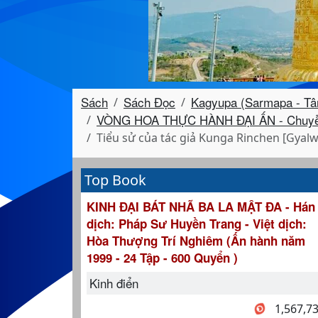
Sách
Sách Đọc
Kagyupa (Sarmapa - Tâ
VÒNG HOA THỰC HÀNH ĐẠI ẤN - Chuyễn 
Tiểu sử của tác giả Kunga Rinchen [Gyal
Top Book
KINH ĐẠI BÁT NHÃ BA LA MẬT ĐA - Hán
dịch: Pháp Sư Huyền Trang - Việt dịch:
Hòa Thượng Trí Nghiêm (Ấn hành năm
1999 - 24 Tập - 600 Quyển )
Kinh điển
1,567,7