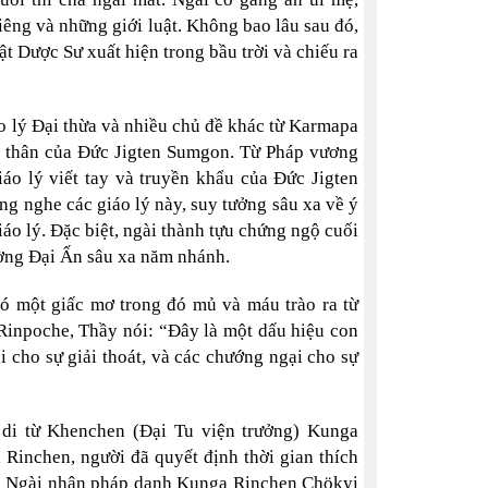
iêng và những giới luật. Không bao lâu sau đó,
 Dược Sư xuất hiện trong bầu trời và chiếu ra
o lý Đại thừa và nhiều chủ đề khác từ Karmapa
óa thân của Đức Jigten Sumgon. Từ Pháp vương
áo lý viết tay và truyền khẩu của Đức Jigten
ng nghe các giáo lý này, suy tưởng sâu xa về ý
iáo lý. Đặc biệt, ngài thành tựu chứng ngộ cuối
ường Đại Ấn sâu xa năm nhánh.
ó một giấc mơ trong đó mủ và máu trào ra từ
 Rinpoche, Thầy nói: “Đây là một dấu hiệu con
 cho sự giải thoát, và các chướng ngại cho sự
 di từ Khenchen (Đại Tu viện trưởng) Kunga
Rinchen, người đã quyết định thời gian thích
ác. Ngài nhận pháp danh Kunga Rinchen Chökyi