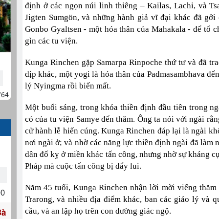
định ở các ngọn núi linh thiêng – Kailas, Lachi, và 
Jigten Sumgön, và những hành giả vĩ đại khác đã gởi c
Gonbo Gyaltsen - một hóa thân của Mahakala - để tổ ch
gìn các tu viện.
Kunga Rinchen gặp Samarpa Rinpoche thứ tư và đã tra
dịp khác, một yogi là hóa thân của Padmasambhava đến
lý Nyingma rồi biến mất.
764
Một buổi sáng, trong khóa thiền định đầu tiên trong n
có của tu viện Samye đến thăm. Ông ta nói với ngài rằ
cử hành lễ hiến cúng. Kunga Rinchen đáp lại là ngài kh
nơi ngài ở; và nhờ các năng lực thiền định ngài đã làm
dân đố kỵ ở miền khác tấn công, nhưng nhờ sự kháng cự
Pháp mà cuộc tấn công bị đẩy lui.
Năm 45 tuổi, Kunga Rinchen nhận lời mời viếng thăm
00
Trarong, và nhiều địa điểm khác, ban các giáo lý và
Bà
cầu, và an lập họ trên con đường giác ngộ.