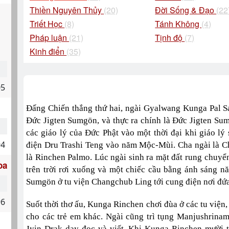
Thiền Nguyên Thủy
(20)
Đời Sống & Đạo
(22
Triết Học
(8)
Tánh Không
(4)
Pháp luận
(21)
Tịnh độ
(7)
Kinh điển
(35)
05
Đấng Chiến thắng thứ hai, ngài Gyalwang Kunga Pal S
Đức Jigten Sumgön, và thực ra chính là Đức Jigten Sum
các giáo lý của Đức Phật vào một thời đại khi giáo lý
94
điện Dru Trashi Teng vào năm Mộc-Mùi. Cha ngài là C
là Rinchen Palmo. Lúc ngài sinh ra mặt đất rung chuyển
oa
trên trời rơi xuống và một chiếc cầu bằng ánh sáng n
Sumgön ở tu viện Changchub Ling tới cung điện nơi đứa
96
Suốt thời thơ ấu, Kunga Rinchen chơi đùa ở các tu viện, 
cho các trẻ em khác. Ngài cũng trì tụng Manjushrina
Jyin Drak dạy đọc và viết. Khi Kunga Rinchen mười t