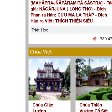
[MAHĀPRAJÑĀPĀRAMITĀ ŚĀSTRA] - Tá
giả: NĀGĀRJUNA ( LONG THỌ) - Dịch
Phạn ra Hán: CƯU MA LA THẬP - Dịch
Hán ra Việt: THÍCH THIỆN SIÊU
Triết Học
380,4
Chùa Việt
Chùa Giác
Chùa Thiên
Lương
Vương Cổ Sát