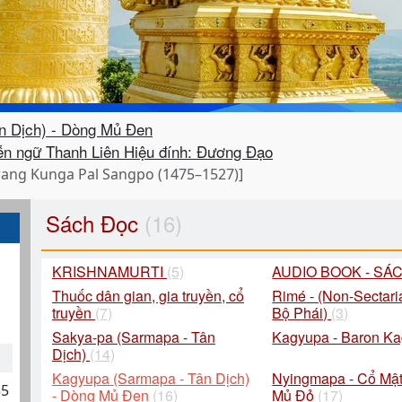
n Dịch) - Dòng Mủ Đen
ngữ Thanh Liên Hiệu đính: Đương Đạo
wang Kunga Pal Sangpo (1475–1527)]
Sách Đọc
(16)
KRISHNAMURTI
(5)
AUDIO BOOK - SÁ
Thuốc dân gian, gia truyền, cổ
Rimé - (Non-Sectari
truyền
(7)
Bộ Phái)
(3)
Sakya-pa (Sarmapa - Tân
Kagyupa - Baron K
Dịch)
(14)
Kagyupa (Sarmapa - Tân Dịch)
Nyingmapa - Cổ Mật
35
- Dòng Mủ Đen
(16)
Mủ Đỏ
(17)