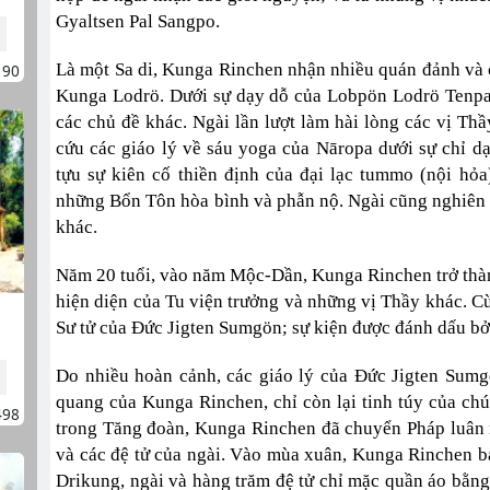
Gyaltsen Pal Sangpo.
Là một Sa di, Kunga Rinchen nhận nhiều quán đảnh và c
190
Kunga Lodrö. Dưới sự dạy dỗ của Lobpön Lodrö Tenpa,
các chủ đề khác. Ngài lần lượt làm hài lòng các vị Th
cứu các giáo lý về sáu yoga của Nāropa dưới sự chỉ 
tựu sự kiên cố thiền định của đại lạc tummo (nội hỏa
những Bổn Tôn hòa bình và phẫn nộ. Ngài cũng nghiên c
khác.
Năm 20 tuổi, vào năm Mộc-Dần, Kunga Rinchen trở thành 
hiện diện của Tu viện trưởng và những vị Thầy khác. C
Sư tử của Đức Jigten Sumgön; sự kiện được đánh dấu bởi
Do nhiều hoàn cảnh, các giáo lý của Đức Jigten Sumg
quang của Kunga Rinchen, chỉ còn lại tinh túy của chú
498
trong Tăng đoàn, Kunga Rinchen đã chuyển Pháp luân 
và các đệ tử của ngài. Vào mùa xuân, Kunga Rinchen ba
Drikung, ngài và hàng trăm đệ tử chỉ mặc quần áo bằn