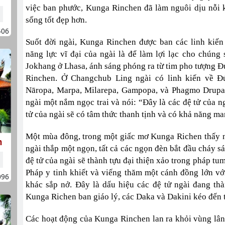
việc ban phước, Kunga Rinchen đã làm nguôi dịu nỗi 
sống tốt đẹp hơn.
406
Suốt đời ngài, Kunga Rinchen được ban các linh kiến
năng lực vĩ đại của ngài là để làm lợi lạc cho chúng 
Jokhang ở Lhasa, ánh sáng phóng ra từ tim pho tượng Đ
Rinchen. Ở Changchub Ling ngài có linh kiến về Đứ
Nāropa, Marpa, Milarepa, Gampopa, và Phagmo Drupa.
ngài một nắm ngọc trai và nói: “Đây là các đệ tử của ng
tử của ngài sẽ có tâm thức thanh tịnh và có khả năng man
Một mùa đông, trong một giấc mơ Kunga Richen thấy n
h
ngài thắp một ngọn, tất cả các ngọn đèn bắt đầu cháy sá
đệ tử của ngài sẽ thành tựu đại thiện xảo trong pháp 
Pháp y tinh khiết và viếng thăm một cánh đồng lớn vớ
096
khác sắp nở. Đây là dấu hiệu các đệ tử ngài đang th
Kunga Richen ban giáo lý, các Daka và Dakini kéo đến 
Các hoạt động của Kunga Rinchen lan ra khỏi vùng lân 