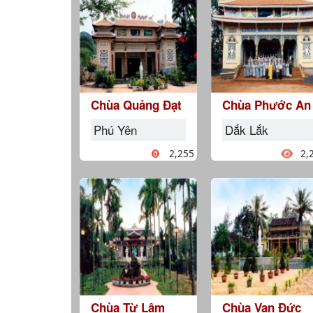
Chùa Quảng Đạt
Chùa Phước An
Phú Yên
Dắk Lắk
2,255
2,
Chùa Từ Lâm
Chùa Vạn Đức