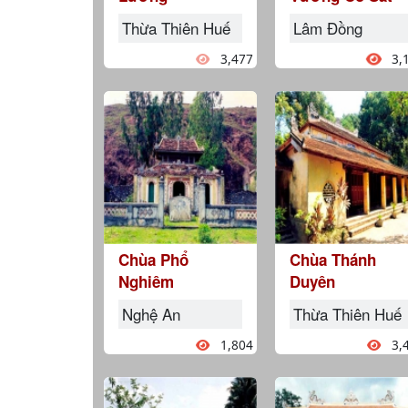
Thừa Thiên Huế
Lâm Đồng
3,477
3,
Chùa Phổ
Chùa Thánh
Nghiêm
Duyên
Nghệ An
Thừa Thiên Huế
1,804
3,