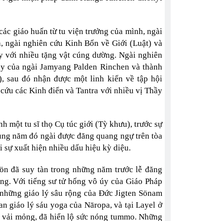
ác giáo huấn từ tu viện trưởng của mình, ngài
 ngài nghiên cứu Kinh Bổn về Giới (Luật) và
ầy với nhiều tặng vật cúng dường. Ngài nghiên
dạy của ngài Jamyang Palden Rinchen và thành
), sau đó nhận được một linh kiến về tập hội
ứu các Kinh điển và Tantra với nhiều vị Thầy
một tu sĩ thọ Cụ túc giới (Tỳ khưu), trước sự
ùng năm đó ngài được đăng quang ngự trên tòa
 sự xuất hiện nhiều dấu hiệu kỳ diệu.
ön đã suy tàn trong những năm trước lễ đăng
ng. Với tiếng sư tử hống vô úy của Giáo Pháp
những giáo lý sâu rộng của Đức Jigten Sönam
n giáo lý sáu yoga của Nāropa, và tại Layel ở
g vải mỏng, đã hiển lộ sức nóng tummo. Những