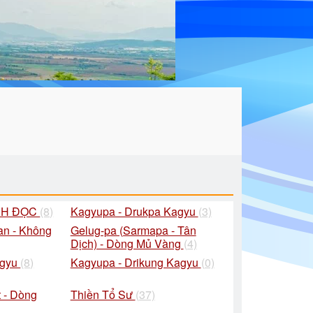
CH ĐỌC
(8)
Kagyupa - Drukpa Kagyu
(3)
an - Không
Gelug-pa (Sarmapa - Tân
Dịch) - Dòng Mủ Vàng
(4)
agyu
(8)
Kagyupa - Drikung Kagyu
(0)
 - Dòng
Thiền Tổ Sư
(37)