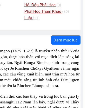
)
Hỏi Đáp Phật Học
(0)
Phật Học Tham Khảo
(30)
Luật
(11)
Xem mục lục
angpo (1475–1527) là truyền nhân thứ 15 của
gön, được hóa thân với mục đích làm sống lại
 suy tàn. Ngài Kunga Rinchen sinh trong cung
hökyi Je Rinchen Chökyi Gyaltsen và mẹ ngài
, các cầu vồng xuất hiện, một trận mưa hoa từ
ăm màu chiếu sáng từ linh ảnh của Đức Jigten
 bé tên là Rinchen Lhunpo sinh ra.
điện thờ, các bảo tháp và trong lúc ban giáo lý
masamgiti.112 Năm lên bảy, ngài được vị Thầy
uổi thì cha ngài mất. Ngài cố gắng an ủi mẹ,