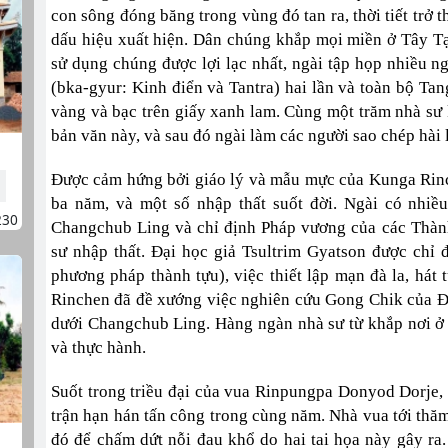
con sông đóng băng trong vùng đó tan ra, thời tiết trở
dấu hiệu xuất hiện. Dân chúng khắp mọi miền ở Tây T
sử dụng chúng được lợi lạc nhất, ngài tập họp nhiều n
(bka-gyur: Kinh điển và Tantra) hai lần và toàn bộ Ta
vàng và bạc trên giấy xanh lam. Cùng một trăm nhà sư 
bản văn này, và sau đó ngài làm các người sao chép hài 
Được cảm hứng bởi giáo lý và mẫu mực của Kunga Rinc
ba năm, và một số nhập thất suốt đời. Ngài có nhiều
230
Changchub Ling và chỉ định Pháp vương của các Thàn
sư nhập thất. Đại học giả Tsultrim Gyatson được chỉ 
phương pháp thành tựu), việc thiết lập mạn đà la, hát 
Rinchen đã đề xướng việc nghiên cứu Gong Chik của Đức
dưới Changchub Ling. Hàng ngàn nhà sư từ khắp nơi 
và thực hành.
Suốt trong triều đại của vua Rinpungpa Donyod Dorje,
trận hạn hán tấn công trong cùng năm. Nhà vua tới thă
đó để chấm dứt nỗi đau khổ do hai tai họa này gây ra.