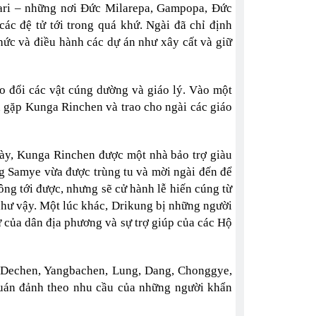
Tsari – những nơi Đức Milarepa, Gampopa, Đức
ác đệ tử tới trong quá khứ. Ngài đã chỉ định
ức và điều hành các dự án như xây cất và giữ
o đổi các vật cúng dường và giáo lý. Vào một
 gặp Kunga Rinchen và trao cho ngài các giáo
gày, Kunga Rinchen được một nhà bảo trợ giàu
ng Samye vừa được trùng tu và mời ngài đến để
ông tới được, nhưng sẽ cử hành lễ hiến cúng từ
 như vậy. Một lúc khác, Drikung bị những người
 của dân địa phương và sự trợ giúp của các Hộ
 Dechen, Yangbachen, Lung, Dang, Chonggye,
 quán đảnh theo nhu cầu của những người khẩn