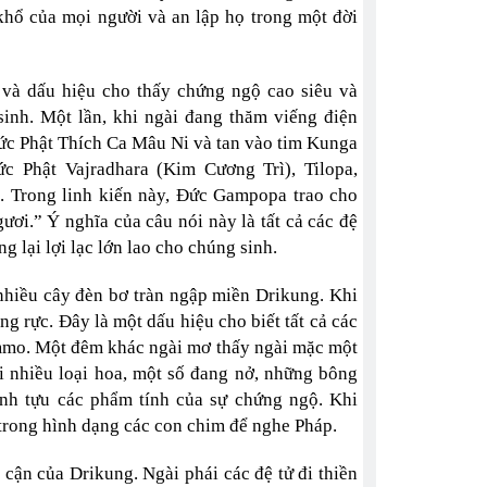
khổ của mọi người và an lập họ trong một đời
 và dấu hiệu cho thấy chứng ngộ cao siêu và
sinh. Một lần, khi ngài đang thăm viếng điện
ức Phật Thích Ca Mâu Ni và tan vào tim Kunga
c Phật Vajradhara (Kim Cương Trì), Tilopa,
 Trong linh kiến này, Đức Gampopa trao cho
ươi.” Ý nghĩa của câu nói này là tất cả các đệ
g lại lợi lạc lớn lao cho chúng sinh.
hiều cây đèn bơ tràn ngập miền Drikung. Khi
ng rực. Đây là một dấu hiệu cho biết tất cả các
tummo. Một đêm khác ngài mơ thấy ngài mặc một
i nhiều loại hoa, một số đang nở, những bông
ành tựu các phẩm tính của sự chứng ngộ. Khi
trong hình dạng các con chim để nghe Pháp.
cận của Drikung. Ngài phái các đệ tử đi thiền