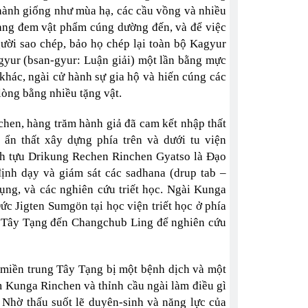
 thành giống như mùa hạ, các cầu vồng và nhiều
ạng đem vật phẩm cúng dường đến, và để việc
gười sao chép, bảo họ chép lại toàn bộ Kagyur
ngyur (bsan-gyur: Luận giải) một lần bằng mực
khác, ngài cử hành sự gia hộ và hiến cúng các
lòng bằng nhiều tặng vật.
hen, hàng trăm hành giả đã cam kết nhập thất
 ẩn thất xây dựng phía trên và dưới tu viện
h tựu Drikung Rechen Rinchen Gyatso là Đạo
định dạy và giám sát các sadhana (drup tab –
tụng, và các nghiên cứu triết học. Ngài Kunga
 Jigten Sumgön tại học viện triết học ở phía
ở Tây Tạng đến Changchub Ling để nghiên cứu
 miền trung Tây Tạng bị một bệnh dịch và một
m Kunga Rinchen và thỉnh cầu ngài làm điều gì
 Nhờ thấu suốt lẽ duyên-sinh và năng lực của