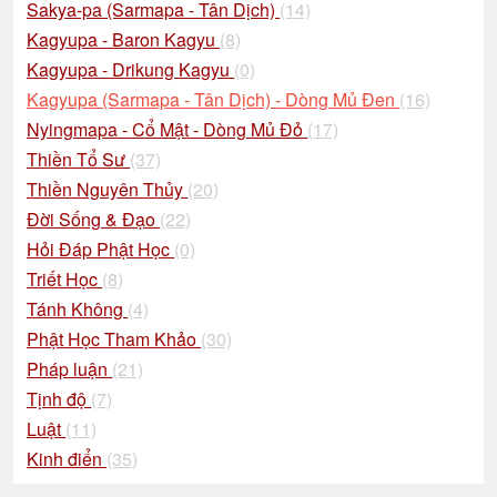
Sakya-pa (Sarmapa - Tân Dịch)
(14)
Kagyupa - Baron Kagyu
(8)
Kagyupa - Drikung Kagyu
(0)
Kagyupa (Sarmapa - Tân Dịch) - Dòng Mủ Đen
(16)
Nyingmapa - Cổ Mật - Dòng Mủ Đỏ
(17)
Thiền Tổ Sư
(37)
Thiền Nguyên Thủy
(20)
Đời Sống & Đạo
(22)
Hỏi Đáp Phật Học
(0)
Triết Học
(8)
Tánh Không
(4)
Phật Học Tham Khảo
(30)
Pháp luận
(21)
Tịnh độ
(7)
Luật
(11)
Kinh điển
(35)