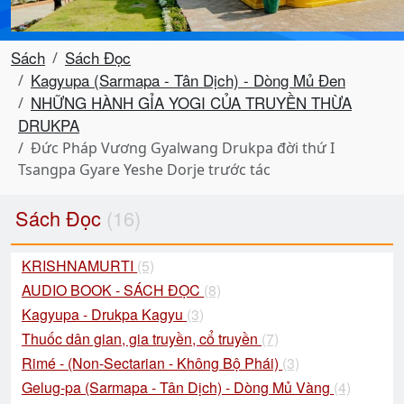
Sách
Sách Đọc
Kagyupa (Sarmapa - Tân Dịch) - Dòng Mủ Đen
NHỮNG HÀNH GỈA YOGI CỦA TRUYỀN THỪA
DRUKPA
Đức Pháp Vương Gyalwang Drukpa đời thứ I
Tsangpa Gyare Yeshe Dorje trước tác
Sách Đọc
(16)
KRISHNAMURTI
(5)
AUDIO BOOK - SÁCH ĐỌC
(8)
Kagyupa - Drukpa Kagyu
(3)
Thuốc dân gian, gia truyền, cổ truyền
(7)
Rimé - (Non-Sectarian - Không Bộ Phái)
(3)
Gelug-pa (Sarmapa - Tân Dịch) - Dòng Mủ Vàng
(4)