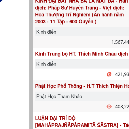
KINH ĐẠI BÁT NHÃ BA LA MẬT ĐA - Hán
dịch: Pháp Sư Huyền Trang - Việt dịch:
Hòa Thượng Trí Nghiêm (Ấn hành năm
2003 - 11 Tập - 600 Quyển )
Kinh điển
1,567,4
Kinh Trung bộ HT. Thích Minh Châu dịch
Kinh điển
421,9
Phật Học Phổ Thông - H.T Thích Thiện H
Phật Học Tham Khảo
408,2
LUẬN ĐẠI TRÍ ĐỘ
[MAHĀPRAJÑĀPĀRAMITĀ ŚĀSTRA] - Tá