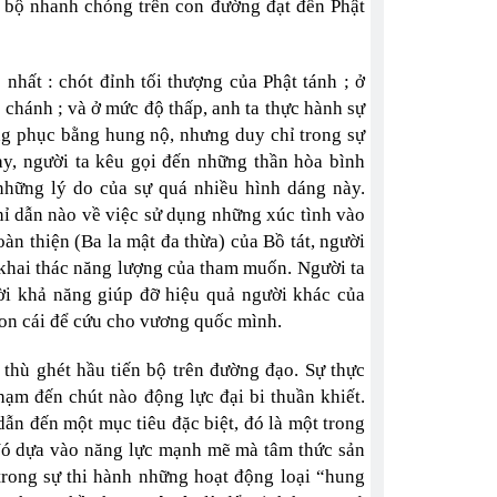
n bộ nhanh chóng trên con đường đạt đến Phật
nhất : chót đỉnh tối thượng của Phật tánh ; ở
 chánh ; và ở mức độ thấp, anh ta thực hành sự
ng phục bằng hung nộ, nhưng duy chỉ trong sự
ày, người ta kêu gọi đến những thần hòa bình
những lý do của sự quá nhiều hình dáng này.
 dẫn nào về việc sử dụng những xúc tình vào
àn thiện (Ba la mật đa thừa) của Bồ tát, người
khai thác năng lượng của tham muốn. Người ta
i khả năng giúp đỡ hiệu quả người khác của
 con cái để cứu cho vương quốc mình.
 thù ghét hầu tiến bộ trên đường đạo. Sự thực
ạm đến chút nào động lực đại bi thuần khiết.
ẫn đến một mục tiêu đặc biệt, đó là một trong
 Nó dựa vào năng lực mạnh mẽ mà tâm thức sản
 trong sự thi hành những hoạt động loại “hung