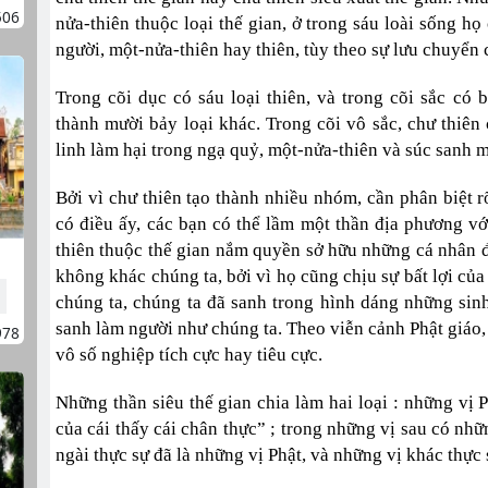
506
nửa-thiên thuộc loại thế gian, ở trong sáu loài sống họ
người, một-nửa-thiên hay thiên, tùy theo sự lưu chuyển 
Trong cõi dục có sáu loại thiên, và trong cõi sắc có 
thành mười bảy loại khác. Trong cõi vô sắc, chư thiên 
linh làm hại trong ngạ quỷ, một-nửa-thiên và súc sanh mà
Bởi vì chư thiên tạo thành nhiều nhóm, cần phân biệt r
có điều ấy, các bạn có thể lầm một thần địa phương vớ
thiên thuộc thế gian nắm quyền sở hữu những cá nhân đ
không khác chúng ta, bởi vì họ cũng chịu sự bất lợi củ
chúng ta, chúng ta đã sanh trong hình dáng những sinh
sanh làm người như chúng ta. Theo viễn cảnh Phật giáo,
978
vô số nghiệp tích cực hay tiêu cực.
Những thần siêu thế gian chia làm hai loại : những vị 
của cái thấy cái chân thực” ; trong những vị sau có nhữ
ngài thực sự đã là những vị Phật, và những vị khác thực 