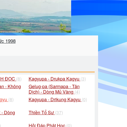
hức 1998
CH ĐỌC
(8)
Kagyupa - Drukpa Kagyu
(3)
an - Không
Gelug-pa (Sarmapa - Tân
Dịch) - Dòng Mủ Vàng
(4)
agyu
(8)
Kagyupa - Drikung Kagyu
(0)
 - Dòng
Thiền Tổ Sư
(37)
)
Hỏi Đáp Phật Học
(0)