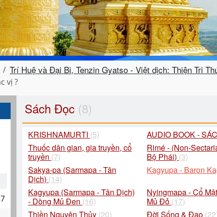
Trí Huệ và Đại Bi, Tenzin Gyatso - Việt dịch: Thiện Tri T
 vị ?
Sách Đọc
(8)
KRISHNAMURTI
(5)
AUDIO BOOK - SÁ
Thuốc dân gian, gia truyền, cổ
Rimé - (Non-Sectari
truyền
(7)
Bộ Phái)
(3)
Sakya-pa (Sarmapa - Tân
Kagyupa - Baron K
Dịch)
(14)
Kagyupa (Sarmapa - Tân Dịch)
Nyingmapa - Cổ Mật
87
- Dòng Mủ Đen
(16)
Mủ Đỏ
(17)
Thiền Nguyên Thủy
(20)
Đời Sống & Đạo
(22