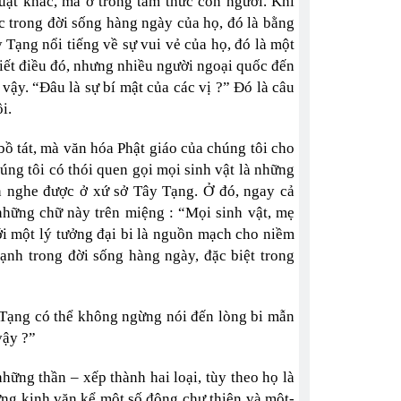
uật khác, mà ở trong tâm thức con người. Khi
 trong đời sống hàng ngày của họ, đó là bằng
Tạng nổi tiếng về sự vui vẻ của họ, đó là một
iết điều đó, nhưng nhiều người ngoại quốc đến
ậy. “Đâu là sự bí mật của các vị ?” Đó là câu
i.
 bồ tát, mà văn hóa Phật giáo của chúng tôi cho
ng tôi có thói quen gọi mọi sinh vật là những
n nghe được ở xứ sở Tây Tạng. Ở đó, ngay cả
những chữ này trên miệng : “Mọi sinh vật, mẹ
ới một lý tưởng đại bi là nguồn mạch cho niềm
ạnh trong đời sống hàng ngày, đặc biệt trong
 Tạng có thể không ngừng nói đến lòng bi mẫn
vậy ?”
hững thần – xếp thành hai loại, tùy theo họ là
hững kinh văn kể một số đông chư thiên và một-