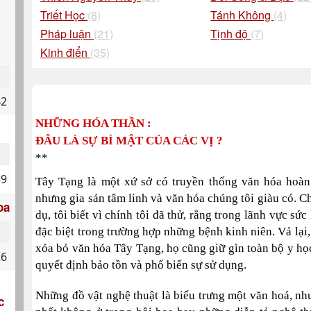
Triết Học
(8)
Tánh Không
(4)
Pháp luận
(21)
Tịnh độ
(7)
Kinh điển
(35)
42
NHỮNG HÓA THẦN :
ĐÂU LÀ SỰ BÍ MẬT CỦA CÁC VỊ ?
**
39
Tây Tạng là một xứ sở có truyền thống văn hóa hoàn 
nhưng gia sản tâm linh và văn hóa chúng tôi giàu có. Ch
oa
dụ, tôi biết vì chính tôi đã thử, rằng trong lãnh vực sứ
đặc biệt trong trường hợp những bệnh kinh niên. Vả lại
xóa bỏ văn hóa Tây Tạng, họ cũng giữ gìn toàn bộ y học
26
quyết định bảo tồn và phổ biến sự sử dụng.
Những đồ vật nghệ thuật là biểu trưng một văn hoá, nh
c