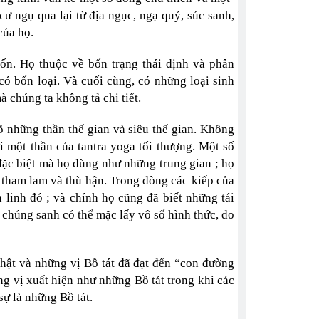
 cư ngụ qua lại từ địa ngục, ngạ quỷ, súc sanh,
của họ.
bốn. Họ thuộc về bốn trạng thái định và phân
có bốn loại. Và cuối cùng, có những loại sinh
 chúng ta không tả chi tiết.
õ những thần thế gian và siêu thế gian. Không
i một thần của tantra yoga tối thượng. Một số
ặc biệt mà họ dùng như những trung gian ; họ
a tham lam và thù hận. Trong dòng các kiếp của
 linh đó ; và chính họ cũng đã biết những tái
 chúng sanh có thể mặc lấy vô số hình thức, do
Phật và những vị Bồ tát đã đạt đến “con đường
ng vị xuất hiện như những Bồ tát trong khi các
sự là những Bồ tát.