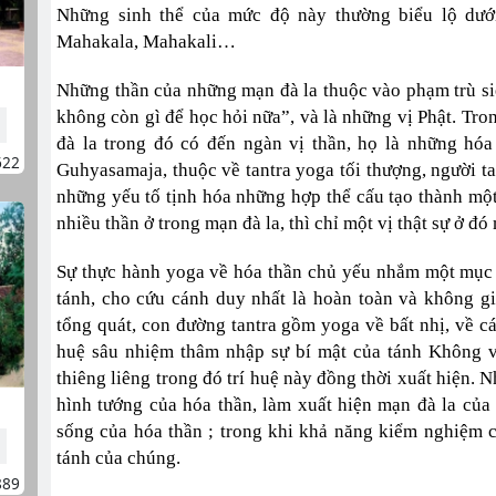
Những sinh thể của mức độ này thường biểu lộ dưới
Mahakala, Mahakali…
Những thần của những mạn đà la thuộc vào phạm trù siê
không còn gì để học hỏi nữa”, và là những vị Phật. Tro
đà la trong đó có đến ngàn vị thần, họ là những hóa
622
Guhyasamaja, thuộc về tantra yoga tối thượng, người ta
những yếu tố tịnh hóa những hợp thể cấu tạo thành một
nhiều thần ở trong mạn đà la, thì chỉ một vị thật sự ở đó 
Sự thực hành yoga về hóa thần chủ yếu nhắm một mục đí
tánh, cho cứu cánh duy nhất là hoàn toàn và không g
tổng quát, con đường tantra gồm yoga về bất nhị, về cái 
huệ sâu nhiệm thâm nhập sự bí mật của tánh Không vô
thiêng liêng trong đó trí huệ này đồng thời xuất hiện.
hình tướng của hóa thần, làm xuất hiện mạn đà la của
sống của hóa thần ; trong khi khả năng kiểm nghiệm 
tánh của chúng.
889