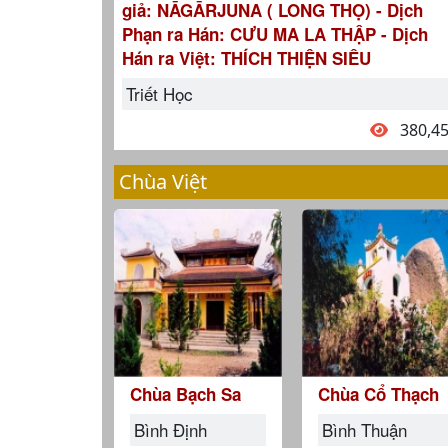
giả: NĀGĀRJUNA ( LONG THỌ) - Dịch
Phạn ra Hán: CƯU MA LA THẬP - Dịch
Hán ra Việt: THÍCH THIỆN SIÊU
Triết Học
380,4
Chùa Việt
Chùa Bạch Sa
Chùa Cổ Thạch
Bình Định
Bình Thuận