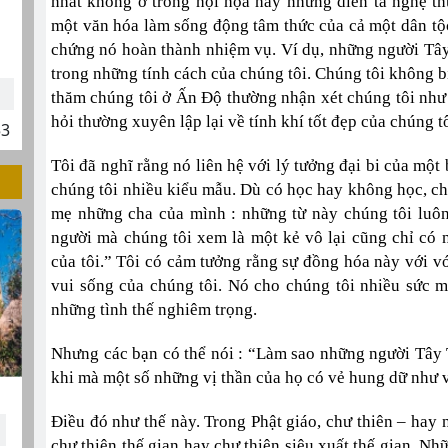
nhất không ở trong hội họa hay những diễn tả nghệ th
một văn hóa làm sống động tâm thức của cả một dân tộc
chứng nó hoàn thành nhiệm vụ. Ví dụ, những người Tây 
trong những tính cách của chúng tôi. Chúng tôi không b
thăm chúng tôi ở Ấn Độ thường nhận xét chúng tôi như v
hỏi thường xuyên lập lại về tính khí tốt đẹp của chúng tô
53
Tôi đã nghĩ rằng nó liên hệ với lý tưởng đại bi của một
chúng tôi nhiều kiểu mẫu. Dù có học hay không học, chú
mẹ những cha của mình : những từ này chúng tôi luô
người mà chúng tôi xem là một kẻ vô lại cũng chỉ có 
của tôi.” Tôi có cảm tưởng rằng sự đồng hóa này với v
vui sống của chúng tôi. Nó cho chúng tôi nhiều sức m
những tình thế nghiêm trọng.
Nhưng các bạn có thể nói : “Làm sao những người Tây
khi mà một số những vị thần của họ có vẻ hung dữ như 
Điều đó như thế này. Trong Phật giáo, chư thiên – hay n
chư thiên thế gian hay chư thiên siêu xuất thế gian. N