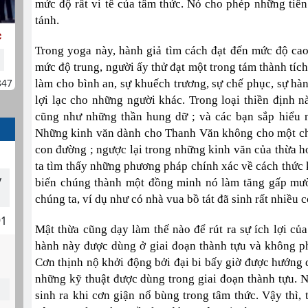
mức độ rất vi tế của tâm thức. Nó cho phép những tiế
tánh.
c
Trong yoga này, hành giả tìm cách đạt đến mức độ cao 
mức độ trung, người ấy thử đạt một trong tám thành tích
847
làm cho bình an, sự khuếch trương, sự chế phục, sự hà
lợi lạc cho những người khác. Trong loại thiền định n
cũng như những thần hung dữ ; và các bạn sắp hiểu 
Những kinh văn dành cho Thanh Văn không cho một chỉ
con đường ; ngược lại trong những kinh văn của thừa ho
ta tìm thấy những phương pháp chính xác về cách thức 
y
biến chúng thành một đồng minh nó làm tăng gấp mườ
chúng ta, ví dụ như có nhà vua bồ tát đã sinh rất nhiều
91
Mật thừa cũng dạy làm thế nào để rút ra sự ích lợi của
hành này được dùng ở giai đoạn thành tựu và không ph
Cơn thịnh nộ khởi động bởi đại bi bấy giờ được hướng d
những kỹ thuật được dùng trong giai đoạn thành tựu.
sinh ra khi cơn giận nổ bùng trong tâm thức. Vậy thì,