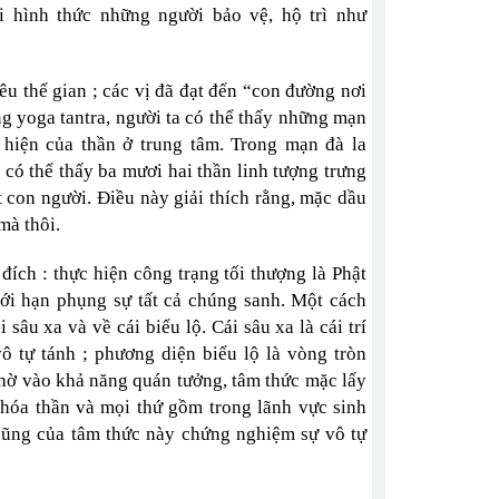
 hình thức những người bảo vệ, hộ trì như
u thế gian ; các vị đã đạt đến “con đường nơi
ng yoga tantra, người ta có thể thấy những mạn
 hiện của thần ở trung tâm. Trong mạn đà la
 có thể thấy ba mươi hai thần linh tượng trưng
 con người. Điều này giải thích rằng, mặc dầu
mà thôi.
ch : thực hiện công trạng tối thượng là Phật
iới hạn phụng sự tất cả chúng sanh. Một cách
sâu xa và về cái biểu lộ. Cái sâu xa là cái trí
 tự tánh ; phương diện biểu lộ là vòng tròn
 Nhờ vào khả năng quán tưởng, tâm thức mặc lấy
 hóa thần và mọi thứ gồm trong lãnh vực sinh
cũng của tâm thức này chứng nghiệm sự vô tự