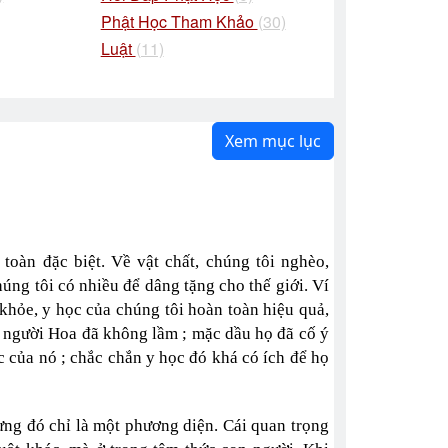
Phật Học Tham Khảo
(30)
Luật
(11)
Xem mục lục
toàn đặc biệt. Về vật chất, chúng tôi nghèo,
úng tôi có nhiều để dâng tặng cho thế giới. Ví
c khỏe, y học của chúng tôi hoàn toàn hiệu quả,
, người Hoa đã không lầm ; mặc dầu họ đã cố ý
 của nó ; chắc chắn y học đó khá có ích để họ
ưng đó chỉ là một phương diện. Cái quan trọng