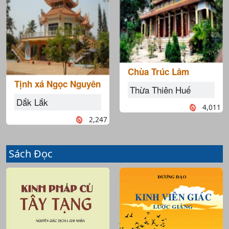
Chùa Trúc Lâm
Tịnh xá Ngọc Nguyên
Thừa Thiên Huế
Dắk Lắk
4,011
2,247
Sách Đọc