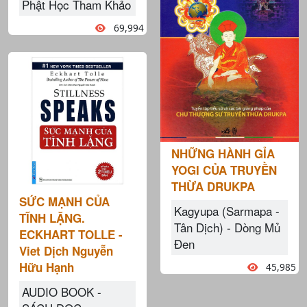
Phật Học Tham Khảo
69,994
NHỮNG HÀNH GỈA
YOGI CỦA TRUYỀN
THỪA DRUKPA
SỨC MẠNH CỦA
Kagyupa (Sarmapa -
TĨNH LẶNG.
Tân Dịch) - Dòng Mủ
ECKHART TOLLE -
Đen
Viet Dịch Nguyễn
Hữu Hạnh
45,985
AUDIO BOOK -