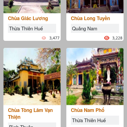
Chùa Giác Lương
Chùa Long Tuyền
Thừa Thiên Huế
Quảng Nam
3,477
3,228
Chùa Tòng Lâm Vạn
Chùa Nam Phổ
Thiện
Thừa Thiên Huế
Bình Thuận