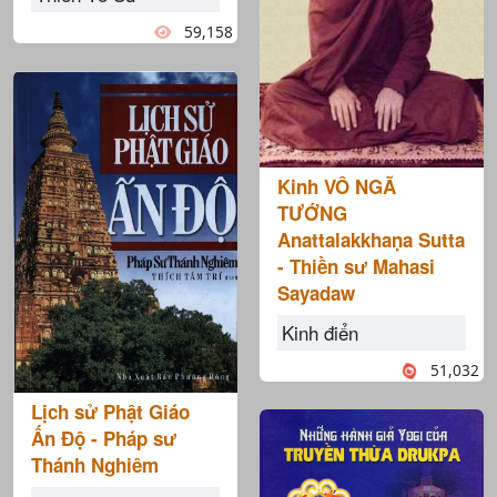
59,158
Kinh VÔ NGÃ
TƯỚNG
Anattalakkhaṇa Sutta
- Thiền sư Mahasi
Sayadaw
Kinh điển
51,032
Lịch sử Phật Giáo
Ấn Độ - Pháp sư
Thánh Nghiêm