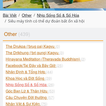
Bài Viết
Other
Nhịp Sống Số & Số Hóa
Siêu máy tính có thể dự đoán bất ổn xã hội
Other
(439)
The Drukpa (‘brug pa) Kagyu
(0)
The Drikhung (‘bri gung) Kagyu
(3)
Hinayana Meditation (Theravada Buddhism)
(2)
Facebook/Tại Đây và Bây Giờ
(25)
Nhận Định & Tổng Hợp
(44)
Khoa Học và Đời Sống
(39)
Nhịp Sống Số & Số Hóa
(26)
Góc Bạn Lữ & Thân Hữu
(53)
Câu Chuyện Đời thường
(57)
Nhân Vật & Sự Kiện
(75)