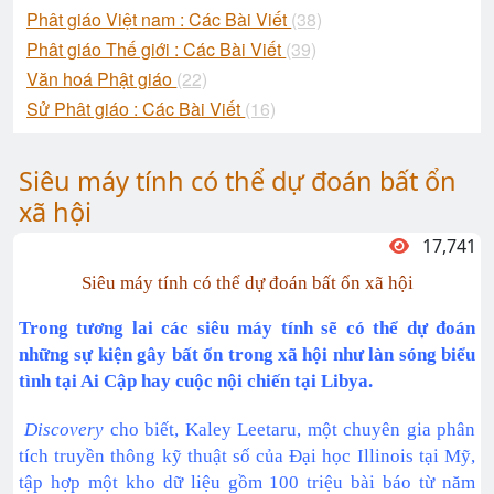
Phât giáo Việt nam : Các Bài Viết
(38)
Phât giáo Thế giới : Các Bài Viết
(39)
Văn hoá Phật giáo
(22)
Sử Phât giáo : Các Bài Viết
(16)
Siêu máy tính có thể dự đoán bất ổn
xã hội
17,741
Siêu máy tính có thể dự đoán bất ổn xã hội
Trong tương lai các siêu máy tính sẽ có thể dự đoán
những sự kiện gây bất ổn trong xã hội như làn sóng biểu
tình tại Ai Cập hay cuộc nội chiến tại Libya.
Discovery
cho biết, Kaley Leetaru, một chuyên gia phân
tích truyền thông kỹ thuật số của Đại học Illinois tại Mỹ,
tập hợp một kho dữ liệu gồm 100 triệu bài báo từ năm