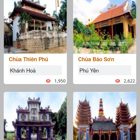
Chùa Thiên Phú
Chùa Bảo Sơn
Khánh Hoà
Phú Yên
1,950
2,622