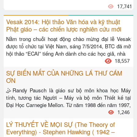
17,741
Vesak 2014: Hội thảo Văn hóa và kỹ thuật
Phật giáo – các chiến lược nghiên cứu mới
Nằm trong chuỗi hoạt động chào mừng đại lễ Vesak
được tổ chức tại Việt Nam, sáng 7/5/2014, BTC đã mở
hội thảo “ECAI” tiếng Anh dành cho các học giả, nhà
18,557
SỰ BIẾN MẤT CỦA NHỮNG LÁ THƯ CÁM
ƠN
🤹Randy Pausch là giáo sư bộ môn khoa học Máy
tính, tương tác Người – Máy và bộ môn Thiết kế tại
Đại Học Carnegie Mellon. Từ năm 1988 đến năm 1997,
1,246
LÝ THUYẾT VỀ MỌI SỰ (The Theory of
Everything) - Stephen Hawking ( 1942 –