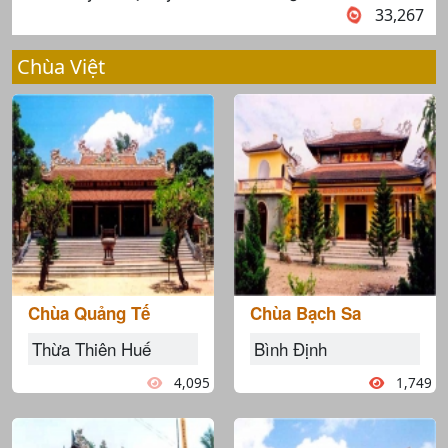
33,267
Chùa Việt
Chùa Quảng Tế
Chùa Bạch Sa
Thừa Thiên Huế
Bình Định
4,095
1,749