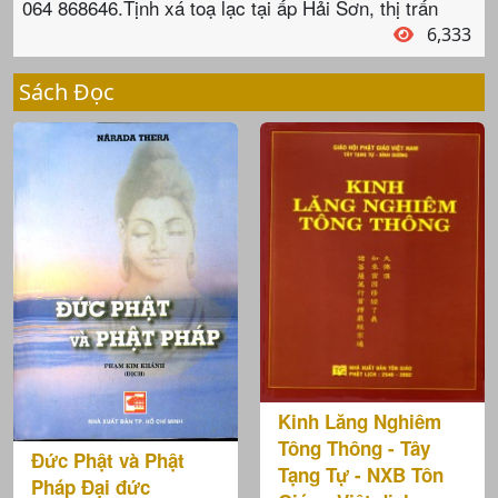
064 868646.Tịnh xá toạ lạc tại ấp Hải Sơn, thị trấn
6,333
Sách Đọc
Kinh Lăng Nghiêm
Tông Thông - Tây
Đức Phật và Phật
Tạng Tự - NXB Tôn
Pháp Đại đức