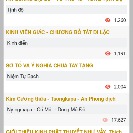
Tịnh độ
1,260
KINH VIÊN GIÁC - CHƯƠNG BỒ TÁT DI LẶC
Kinh điển
1,191
SƠ TỔ VÀ Ý NGHĨA CHÙA TÂY TẠNG
Niệm Tự Bạch
2,004
Kim Cương thừa - Tsongkapa - An Phong dịch
Nyingmapa - Cổ Mật - Dòng Mủ Đỏ
17,627
GIỚI THIỆU KINH PHẬT THUYẾT NHƯ VẦY, Thích