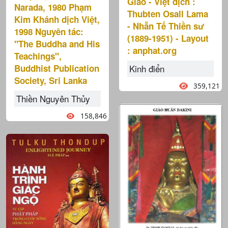
Giáo - Việt dịch :
Narada, 1980 Phạm
Thubten Osall Lama
Kim Khánh dịch Việt,
- Nhẫn Tế Thiền sư
1998 Nguyên tác:
(1889-1951) - Layout
"The Buddha and His
: anphat.org
Teachings",
Kinh điển
Buddhist Publication
Society, Sri Lanka
359,121
Thiền Nguyên Thủy
158,846