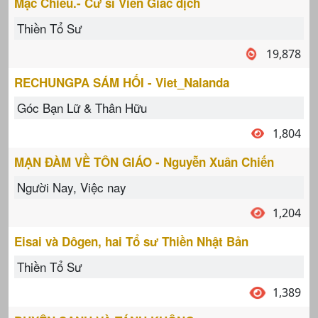
Mặc Chiếu.- Cư sĩ Viên Giác dịch
Thiền Tổ Sư
19,878
RECHUNGPA SÁM HỐI - Viet_Nalanda
Góc Bạn Lữ & Thân Hữu
1,804
MẠN ĐÀM VỀ TÔN GIÁO - Nguyễn Xuân Chiến
Người Nay, Việc nay
1,204
Eisai và Dôgen, hai Tổ sư Thiền Nhật Bản
Thiền Tổ Sư
1,389