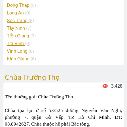
Đồng Tháp
(5)
Long An
(9)
Sóc Trăng
(6)
Tây Ninh
(7)
Tiền Giang
(3)
Trà Vinh
(9)
Vĩnh Long
(8)
Kiên Giang
(6)
Chùa Trường Thọ
3,428
Tên thường gọi: Chùa Trường Thọ
Chùa tọa lạc ở số 53/525 đường Nguyễn Văn Nghi,
phường 7, quận Gò Vấp, TP. Hồ Chí Minh. ĐT:
08.8942627. Chùa thuộc hệ phái Bắc tông.