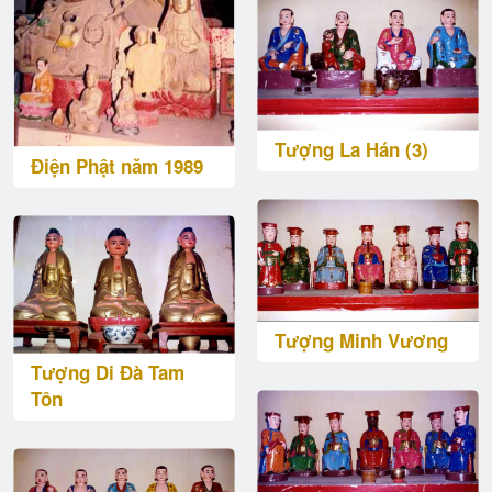
Tượng La Hán (3)
Điện Phật năm 1989
Tượng Minh Vương
Tượng Di Đà Tam
Tôn