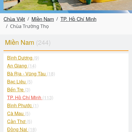
Chùa Việt
Miền Nam
TP. Hồ Chí Minh
Chùa Trường Thọ
Miền Nam
(244)
Bình Dương
(9)
An Giang
(14)
Bà Rịa - Vũng Tàu
(18)
Bạc Liêu
(5)
Bến Tre
(3)
TP. Hồ Chí Minh
(113)
Bình Phước
(1)
Cà Mau
(5)
Cần Thơ
(5)
Đồng Nai
(18)