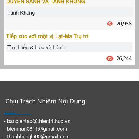
DUYÊN SANH VÀ TÁNH KHÔNG
Tánh Không
20,958
Tiếp xúc với một vị Lạt-Ma Trụ trì
Tìm Hiểu & Học và Hành
26,244
Chịu Trách Nhiêm Nội Dung
- banbientap@thientrithuc.vn
- bienman0811@gmail.com
- thanhhongle90@gmail.com