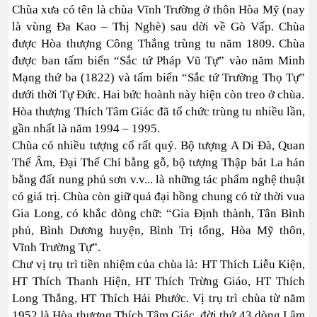
Chùa xưa có tên là chùa Vĩnh Trường ở thôn Hòa Mỹ (nay
là vùng Đa Kao – Thị Nghè) sau dời về Gò Vấp. Chùa
được Hòa thượng Công Thắng trùng tu năm 1809. Chùa
được ban tấm biển “Sắc tứ Pháp Vũ Tự” vào năm Minh
Mạng thứ ba (1822) và tấm biển “Sắc tứ Trường Thọ Tự”
dưới thời Tự Đức. Hai bức hoành này hiện còn treo ở chùa.
Hòa thượng Thích Tâm Giác đã tổ chức trùng tu nhiều lần,
gần nhất là năm 1994 – 1995.
Chùa có nhiều tượng cổ rất quý. Bộ tượng A Di Đà, Quan
Thế Âm, Đại Thế Chí bằng gỗ, bộ tượng Thập bát La hán
bằng đất nung phủ sơn v.v... là những tác phẩm nghệ thuật
có giá trị. Chùa còn giữ quả đại hồng chung có từ thời vua
Gia Long, có khắc dòng chữ: “Gia Định thành, Tân Bình
phủ, Bình Dương huyện, Bình Trị tổng, Hòa Mỹ thôn,
Vĩnh Trường Tự”.
Chư vị trụ trì tiền nhiệm của chùa là: HT Thích Liễu Kiện,
HT Thích Thanh Hiện, HT Thích Trừng Giáo, HT Thích
Long Thắng, HT Thích Hải Phước. Vị trụ trì chùa từ năm
1952 là Hòa thượng Thích Tâm Giác, đời thứ 43 dòng Lâm