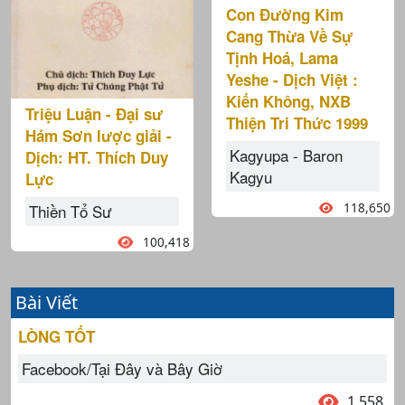
Con Đường Kim
Cang Thừa Về Sự
Tịnh Hoá, Lama
Yeshe - Dịch Việt :
Kiến Không, NXB
Triệu Luận - Đại sư
Thiện Tri Thức 1999
Hám Sơn lược giải -
Kagyupa - Baron
Dịch: HT. Thích Duy
Kagyu
Lực
118,650
Thiền Tổ Sư
100,418
Bài Viết
LÒNG TỐT
Facebook/Tại Đây và Bây Giờ
1,558