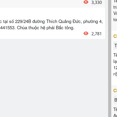
T
3,330
t
V
t
c tại số 229/24B đường Thích Quảng Đức, phường 4,
441553. Chùa thuộc hệ phái Bắc tông.
2,781
C
T
T
l
1
r
C
B
T
A