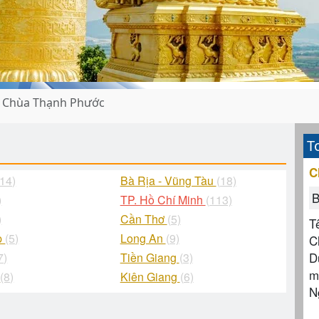
Chùa Thạnh Phước
T
C
(14)
Bà Rịa - Vũng Tàu
(18)
B
)
TP. Hồ Chí Minh
(113)
)
Cần Thơ
(5)
T
p
(5)
Long An
(9)
C
D
7)
Tiền Giang
(3)
m
g
(8)
Kiên Giang
(6)
N