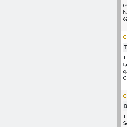
0
h
8
C
T
T
t
q
C
C
B
T
S