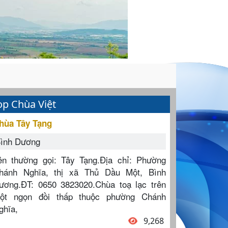
op Chùa Việt
hùa Tây Tạng
ình Dương
ên thường gọi: Tây Tạng.Địa chỉ: Phường
hánh Nghĩa, thị xã Thủ Dầu Một, Bình
ương.ĐT: 0650 3823020.Chùa toạ lạc trên
ột ngọn đồi thấp thuộc phường Chánh
ghĩa,
9,268