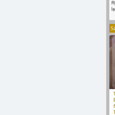
R
lạ
S