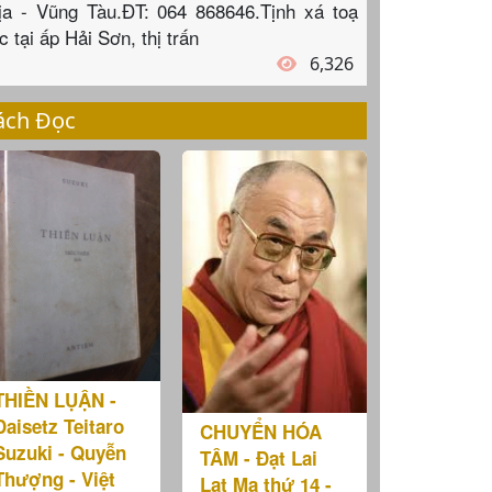
ịa - Vũng Tàu.ĐT: 064 868646.Tịnh xá toạ
c tại ấp Hải Sơn, thị trấn
6,326
ách Đọc
THIỀN LỤẬN -
Daisetz Teitaro
CHUYỂN HÓA
Suzuki - Quyễn
TÂM - Đạt Lai
Thượng - Việt
Lạt Ma thứ 14 -