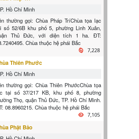
P. Hồ Chí Minh
ên thường gọi: Chùa Pháp TríChùa tọa lạc
ại số 52/6B khu phố 5, phường Linh Xuân,
uận Thủ Đức, với diện tích 1 ha. ĐT:
8.7240495. Chùa thuộc hệ phái Bắc
7,228
hùa Thiên Phước
P. Hồ Chí Minh
ên thường gọi: Chùa Thiên PhướcChùa tọa
ạc tại số 37/217 KB, khu phố 8, phường
rường Thọ, quận Thủ Đức, TP. Hồ Chí Minh.
T: 08.8960215. Chùa thuộc hệ phái Bắc
7,105
hùa Phật Bảo
P. Hồ Chí Minh