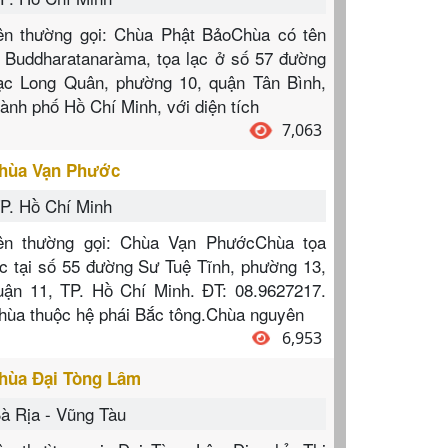
ên thường gọi: Chùa Phật BảoChùa có tên
à Buddharatanaràma, tọa lạc ở số 57 đường
ạc Long Quân, phường 10, quận Tân Bình,
hành phố Hồ Chí Minh, với diện tích
7,063
hùa Vạn Phước
P. Hồ Chí Minh
ên thường gọi: Chùa Vạn PhướcChùa tọa
ạc tại số 55 đường Sư Tuệ Tĩnh, phường 13,
uận 11, TP. Hồ Chí Minh. ĐT: 08.9627217.
hùa thuộc hệ phái Bắc tông.Chùa nguyên
6,953
hùa Đại Tòng Lâm
à Rịa - Vũng Tàu