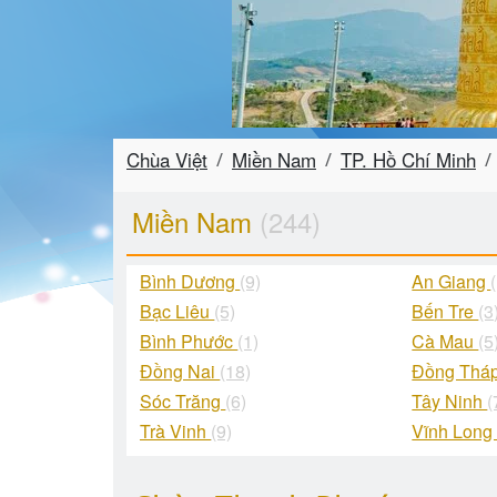
Chùa Việt
Miền Nam
TP. Hồ Chí Minh
Miền Nam
(244)
Bình Dương
(9)
An Giang
Bạc Liêu
(5)
Bến Tre
(3
Bình Phước
(1)
Cà Mau
(5
Đồng Nai
(18)
Đồng Thá
Sóc Trăng
(6)
Tây Ninh
(
Trà Vinh
(9)
Vĩnh Lon