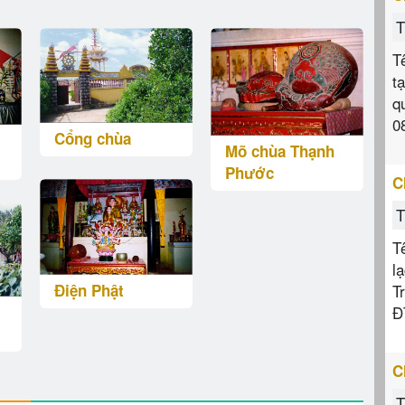
T
T
t
q
0
Cổng chùa
Mõ chùa Thạnh
Phước
C
T
T
l
Điện Phật
T
Đ
C
T