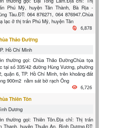
ên thường gọi: Đại Tòng Lâm.Địa chỉ: Thị
rấn Phú Mỹ, huyện Tân Thành, Bà Rịa -
ũng Tàu.ĐT: 064 876271, 064 876947.Chùa
oạ lạc ở thị trấn Phú Mỹ, huyện Tân
6,878
hùa Thảo Đường
P. Hồ Chí Minh
ên thường gọi: Chùa Thảo ĐườngChùa tọa
ạc tại số 335/42 đường Hùng Vương, phường
2, quận 6, TP. Hồ Chí Minh, trên khoảng đất
ộng 900m2 nằm sát bờ rạch Ông
6,726
hùa Thiên Tôn
ình Dương
ên thường gọi: Thiên Tôn.Địa chỉ: Thị trấn
n Thạnh, huyện Thuận An, Bình Dương.ĐT: