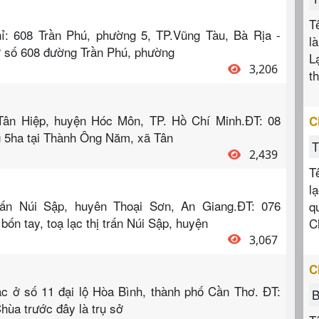
T
hỉ: 608 Trần Phú, phường 5, TP.Vũng Tàu, Bà Rịa -
l
ở số 608 đường Trần Phú, phường
L
3,206
t
 Tân Hiệp, huyện Hóc Môn, TP. Hồ Chí Minh.ĐT: 08
C
g 5ha tại Thành Ông Năm, xã Tân
T
2,439
T
l
trấn Núi Sập, huyên Thoại Sơn, An Giang.ĐT: 076
q
ốn tay, toạ lạc thị trấn Núi Sập, huyện
C
3,067
C
c ở số 11 đại lộ Hòa Bình, thành phố Cần Thơ. ĐT:
B
hùa trước đây là trụ sở