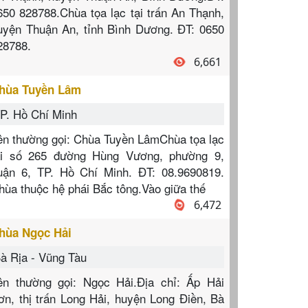
650 828788.Chùa tọa lạc tại trấn An Thạnh,
uyện Thuận An, tỉnh Bình Dương. ĐT: 0650
28788.
6,661
hùa Tuyền Lâm
P. Hồ Chí Minh
ên thường gọi: Chùa Tuyền LâmChùa tọa lạc
ại số 265 đường Hùng Vương, phường 9,
uận 6, TP. Hồ Chí Minh. ĐT: 08.9690819.
hùa thuộc hệ phái Bắc tông.Vào giữa thế
6,472
hùa Ngọc Hải
à Rịa - Vũng Tàu
ên thường gọi: Ngọc Hải.Địa chỉ: Ấp Hải
ơn, thị trấn Long Hải, huyện Long Điền, Bà