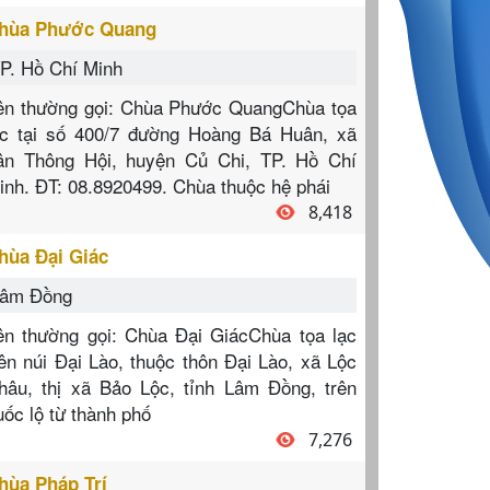
hùa Phước Quang
P. Hồ Chí Minh
ên thường gọi: Chùa Phước QuangChùa tọa
ạc tại số 400/7 đường Hoàng Bá Huân, xã
ân Thông Hội, huyện Củ Chi, TP. Hồ Chí
inh. ĐT: 08.8920499. Chùa thuộc hệ phái
8,418
hùa Đại Giác
âm Đồng
ên thường gọi: Chùa Đại GiácChùa tọa lạc
rên núi Đại Lào, thuộc thôn Đại Lào, xã Lộc
hâu, thị xã Bảo Lộc, tỉnh Lâm Đồng, trên
uốc lộ từ thành phố
7,276
hùa Pháp Trí