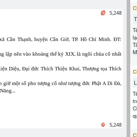
C
5,248
T
T
l
 xã Cần Thạnh, huyện Cần Giờ, TP. Hồ Chí Minh. ĐT:
T
M
ng lập nên vào khoảng thế kỷ XIX, là ngôi chùa cổ nhất
Thiện Diệu, Đại đức Thích Thiện Khai, Thượng tọa Thích
C
L
òn giữ một số pho tượng cổ như tượng đức Phật A Di Đà,
Năng...
T
t
C
q
5,248
C