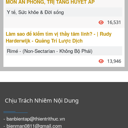
MÓN ĂN PHÒNG, TRỊ TĂNG HUYẾT ÁP
Y tế, Sức khỏe & Đời sống
16,531
Làm sao để kiếm tìm vị thầy tâm linh? - | Rudy
Harderwijk - Quảng Trí Lược Dịch
Rimé - (Non-Sectarian - Không Bộ Phái)
13,946
Chịu Trách Nhiêm Nội Dung
- banbientap@thientrithuc.vn
- bienman0811@gmail.com