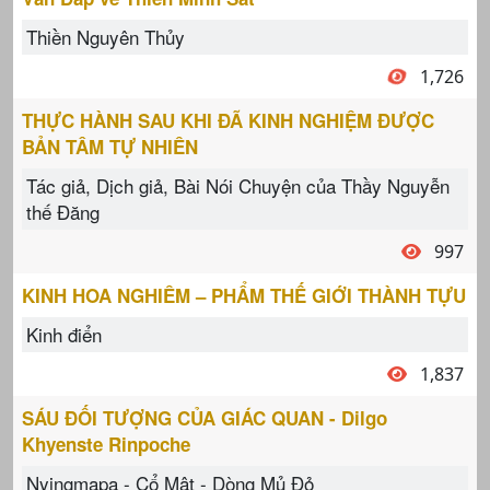
Thiền Nguyên Thủy
1,726
THỰC HÀNH SAU KHI ĐÃ KINH NGHIỆM ĐƯỢC
BẢN TÂM TỰ NHIÊN
Tác giả, Dịch giả, Bài Nói Chuyện của Thầy Nguyễn
thế Đăng
997
KINH HOA NGHIÊM – PHẨM THẾ GIỚI THÀNH TỰU
Kinh điển
1,837
SÁU ĐỐI TƯỢNG CỦA GIÁC QUAN - Dilgo
Khyenste Rinpoche
Nyingmapa - Cổ Mật - Dòng Mủ Đỏ