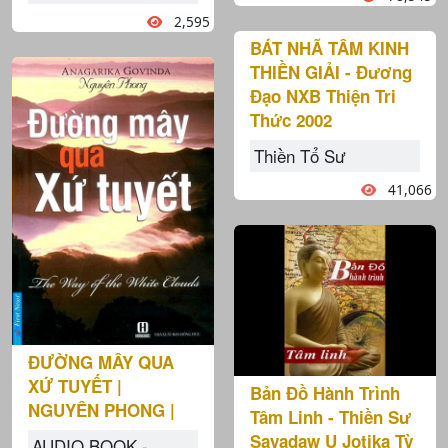
2,595
BÁT NHÃ TÂM KINH
THIỀN GIẢI - Đương
Đạo NXB Thiện Tri
Thức 2002
Thiền Tổ Sư
41,066
ĐƯỜNG MÂY QUA
XỨ TUYẾT |
Bản Đồ Hành Trình
NGUYÊN PHONG |
Tâm Linh - Thiền Sư
Sayadaw U Jotika Tỳ
AUDIO BOOK -