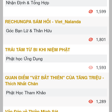
Nhận Định & Tổng Hợp
1,599
RECHUNGPA SÁM HỐI - Viet_Nalanda
Góc Bạn Lữ & Thân Hữu
1,801
TRẢI TÂM TỪ BI KHI NIỆM PHẬT
Phật học Ứng Dụng
1,593
QUAN ĐIỂM "VẬT BẤT THIÊN" CỦA TĂNG TRIỆU -
Thích Nhất Chân
Phật Học Tham Khảo
1,289
Vấn Đáp về Thiền Minh Sát