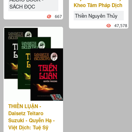
Kheo Tâm Pháp Dịch
SÁCH ĐỌC
Thiền Nguyên Thủy
667
47,578
THIỀN LỤẬN -
Daisetz Teitaro
Suzuki - Quyễn Hạ -
Việt Dịch: Tuệ Sỹ