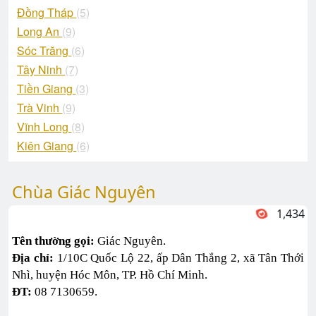
Đồng Tháp
(5)
Long An
(9)
Sóc Trăng
(6)
Tây Ninh
(7)
Tiền Giang
(3)
Trà Vinh
(9)
Vĩnh Long
(8)
Kiên Giang
(6)
Chùa Giác Nguyên
1,434
Tên thường gọi:
Giác Nguyên.
Địa chỉ:
1/10C Quốc Lộ 22, ấp Dân Thắng 2, xã Tân Thới
Nhì, huyện Hóc Môn, TP. Hồ Chí Minh.
ĐT:
08 7130659.