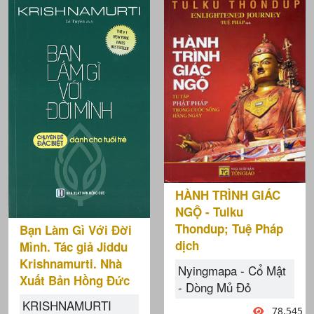
HÀNH TRÌNH GIÁC
NGỘ - Tulku
Thondup; Tuệ Pháp
Bạn Làm Gì Với Đời
dịch
Mình. Tác giả Jiddu
Krishnamurti. Nhà
Nyingmapa - Cổ Mật
Xuất Bản Hồng Đức
- Dòng Mủ Đỏ
KRISHNAMURTI
78,545