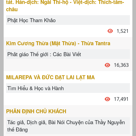
tát. Hán-dịch: Ngài Thí-hộ - Việt-dịch: Thích-tâm-
châu
Phật Học Tham Khảo
1,521
Kim Cương Thừa (Mật Thừa) - Thừa Tantra
Phât giáo Thế giới : Các Bài Viết
16,363
MILAREPA VÀ ĐỨC ĐẠT LAI LẠT MA
Tìm Hiểu & Học và Hành
17,491
PHÂN ĐỊNH CHỦ KHÁCH
Tác giả, Dịch giả, Bài Nói Chuyện của Thầy Nguyễn
thế Đăng