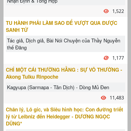
Nhận Định & Tổng Hợp
1,522
TU HÀNH PHẢI LÀM SAO ĐỂ VƯỢT QUA ĐƯỢC
SANH TỬ
Tác giả, Dịch giả, Bài Nói Chuyện của Thầy Nguyễn
thế Đăng
1,177
CHỈ MỘT CÁI THƯỜNG HẰNG : SỰ VÔ THƯỜNG -
Akong Tulku Rinpoche
Kagyupa (Sarmapa - Tân Dịch) - Dòng Mủ Đen
11,483
Chân lý, Lô gíc, và Siêu hình học: Con đường triết
lý từ Leibniz đến Heidegger - DƯƠNG NGỌC
DŨNG*