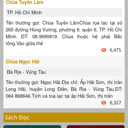
Chùa Tuyền Lâm
TP. Hồ Chí Minh
Tên thường gọi: Chùa Tuyền LâmChùa tọa lạc tại số
265 đường Hùng Vương, phường 9, quận 6, TP. Hồ Chí
Minh. ĐT: 08.9690819. Chùa thuộc hệ phái Bắc
tông.Vào giữa thế
6,475
Chùa Ngọc Hải
Bà Rịa - Vũng Tàu
Tên thường gọi: Ngọc Hải.Địa chỉ: Ấp Hải Sơn, thị trấn
Long Hải, huyện Long Điền, Bà Rịa - Vũng Tàu.ĐT:
064 868646.Tịnh xá toạ lạc tại ấp Hải Sơn, thị trấn
6,327
Sách Đọc