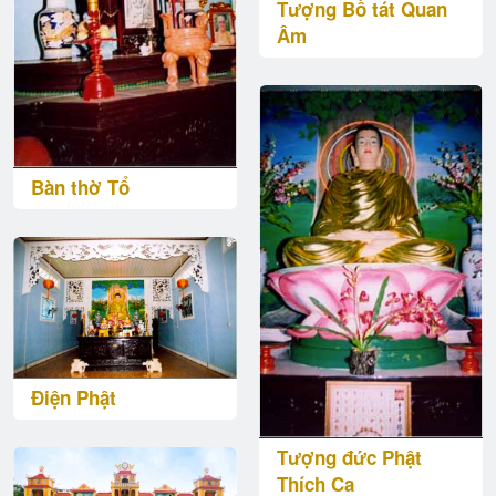
Tượng Bồ tát Quan
Âm
Bàn thờ Tổ
Điện Phật
Tượng đức Phật
Thích Ca