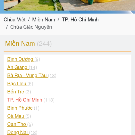
Chùa Việt
Miền Nam
TP. Hồ Chí Minh
Chùa Giác Nguyên
Miền Nam
(244)
Bình Dương
(9)
An Giang
(14)
Bà Rịa - Vũng Tàu
(18)
Bạc Liêu
(5)
Bến Tre
(3)
TP. Hồ Chí Minh
(113)
Bình Phước
(1)
Cà Mau
(5)
Cần Thơ
(5)
Đồng Nai
(18)