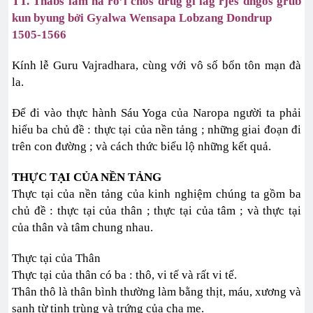
TT. Thabs lam na ro’i chos drug gi lag rjes dngos grub
kun byung bởi Gyalwa Wensapa Lobzang Dondrup
1505-1566
Kính lễ Guru Vajradhara, cùng với vô số bổn tôn mạn đà
la.
Để đi vào thực hành Sáu Yoga của Naropa người ta phải
hiểu ba chủ đề : thực tại của nền tảng ; những giai đoạn đi
trên con đường ; và cách thức biểu lộ những kết quả.
THỰC TẠI CỦA NỀN TẢNG
Thực tại của nền tảng của kinh nghiệm chúng ta gồm ba
chủ đề : thực tại của thân ; thực tại của tâm ; và thực tại
của thân và tâm chung nhau.
Thực tại của Thân
Thực tại của thân có ba : thô, vi tế và rất vi tế.
Thân thô là thân bình thường làm bằng thịt, máu, xương và
sanh từ tinh trùng và trứng của cha mẹ.