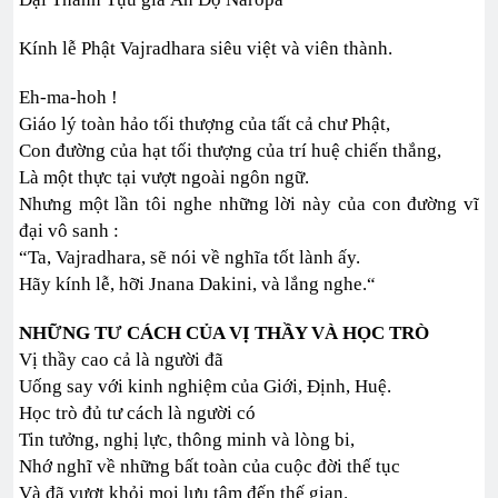
Kính lễ Phật Vajradhara siêu việt và viên thành.
Eh-ma-hoh !
Giáo lý toàn hảo tối thượng của tất cả chư Phật,
Con đường của hạt tối thượng của trí huệ chiến thắng,
Là một thực tại vượt ngoài ngôn ngữ.
Nhưng một lần tôi nghe những lời này của con đường vĩ
đại vô sanh :
“Ta, Vajradhara, sẽ nói về nghĩa tốt lành ấy.
Hãy kính lễ, hỡi Jnana Dakini, và lắng nghe.“
NHỮNG TƯ CÁCH CỦA VỊ THẦY VÀ HỌC TRÒ
Vị thầy cao cả là người đã
Uống say với kinh nghiệm của Giới, Định, Huệ.
Học trò đủ tư cách là người có
Tin tưởng, nghị lực, thông minh và lòng bi,
Nhớ nghĩ về những bất toàn của cuộc đời thế tục
Và đã vượt khỏi mọi lưu tâm đến thế gian.