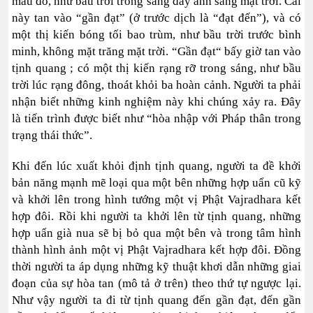
màu đỏ, như bầu trời trong sáng đầy ánh sáng mặt trời. Cái
này tan vào “gần đạt” (ở trước dịch là “đạt đến”), và có
một thị kiến bóng tối bao trùm, như bầu trời trước bình
minh, không mặt trăng mặt trời. “Gần đạt“ bấy giờ tan vào
tịnh quang ; có một thị kiến rạng rỡ trong sáng, như bầu
trời lúc rạng đông, thoát khỏi ba hoàn cảnh. Người ta phải
nhận biết những kinh nghiệm này khi chúng xảy ra. Đây
là tiến trình được biết như “hòa nhập với Pháp thân trong
trạng thái thức”.
Khi đến lúc xuất khỏi định tịnh quang, người ta đề khởi
bản năng mạnh mẽ loại qua một bên những hợp uẩn cũ kỹ
và khởi lên trong hình tướng một vị Phật Vajradhara kết
hợp đôi. Rồi khi người ta khởi lên từ tịnh quang, những
hợp uẩn già nua sẽ bị bỏ qua một bên và trong tâm hình
thành hình ảnh một vị Phật Vajradhara kết hợp đôi. Đồng
thời người ta áp dụng những kỹ thuật khơi dẫn những giai
đoạn của sự hòa tan (mô tả ở trên) theo thứ tự ngược lại.
Như vậy người ta đi từ tịnh quang đến gần đạt, đến gần