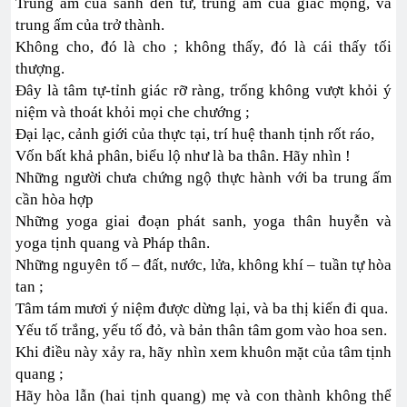
Trung ấm của sanh đến tử, trung ấm của giấc mộng, và
trung ấm của trở thành.
Không cho, đó là cho ; không thấy, đó là cái thấy tối
thượng.
Đây là tâm tự-tỉnh giác rỡ ràng, trống không vượt khỏi ý
niệm và thoát khỏi mọi che chướng ;
Đại lạc, cảnh giới của thực tại, trí huệ thanh tịnh rốt ráo,
Vốn bất khả phân, biểu lộ như là ba thân. Hãy nhìn !
Những người chưa chứng ngộ thực hành với ba trung ấm
cần hòa hợp
Những yoga giai đoạn phát sanh, yoga thân huyễn và
yoga tịnh quang và Pháp thân.
Những nguyên tố – đất, nước, lửa, không khí – tuần tự hòa
tan ;
Tâm tám mươi ý niệm được dừng lại, và ba thị kiến đi qua.
Yếu tố trắng, yếu tố đỏ, và bản thân tâm gom vào hoa sen.
Khi điều này xảy ra, hãy nhìn xem khuôn mặt của tâm tịnh
quang ;
Hãy hòa lẫn (hai tịnh quang) mẹ và con thành không thể