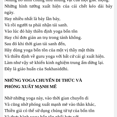
Những hình tướng xuất hiện của cái chết kéo dài bảy
ngày.
Hay nhiều nhất là bảy lần bảy,
Và rồi người ta phải nhận tái sanh.
Vào lúc đó hãy thiền định yoga bổn tôn
Hay chỉ đơn giản an trụ trong tánh không.
Sau đó khi thời gian tái sanh đến,
Hãy dùng yoga bổn tôn của một vị thầy mật thừa
Và thiền định về guru yoga với bất cứ cái gì xuất hiện.
Làm như vậy sẽ khiến kinh nghiệm trung ấm dừng lại.
Đây là giáo huấn của Sukhasiddhi.
NHỮNG YOGA CHUYỂN DI THỨC VÀ
PHÓNG XUẤT MẠNH MẼ
Nhờ những yoga này, vào thời gian chuyển di
Và cũng nhờ phóng xuất mạnh mẽ vào thân khác,
Thiền giả có thể sử dụng chủng tử tự của bổn tôn
Và thực hành yoga bổn tôn phối hợp với