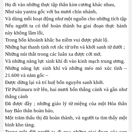
Họ đi vào những thực tập thân kim cương khác nhau,
Như sáu yantra gốc với ba mươi chín nhánh,
Và dùng mỗi hoạt động như một nguồn cho những tích tập
Nếu người ta có thể hoàn thành ba giai đoạn thực hành
này không lầm lỗi,
Trong bốn khoảnh khắc ba niềm vui được phát lộ.
Những hạt thanh tịnh rơi rắc từ trên và khởi sanh từ dưới ;
Những nút thắt trong các luân xa được cởi mở,
Và những năng lực sinh khí đi vào kinh mạch trung ương.
Những năng lực sinh khí và những méo mó xúc tình –
21.600 và năm gốc –
Được dừng lại và trí huệ bổn nguyên sanh khởi.
Từ Pullimaru trở lên, hai mươi bốn thắng cảnh và gần như
thắng cảnh
Đã được đầy ; những giáo lý từ miệng của một Hóa thân
hay Báo thân hoàn hảo,
Một trăm thấu thị đã hoàn thành, và người ta tìm thấy một
bình kho tàng.
Trong một đời người ta đi qua những giai đoạn của con