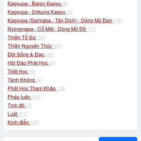
Kagyupa - Baron Kagyu
(8)
Kagyupa - Drikung Kagyu
(0)
Kagyupa (Sarmapa - Tân Dịch) - Dòng Mủ Đen
(16)
Nyingmapa - Cổ Mật - Dòng Mủ Đỏ
(17)
Thiền Tổ Sư
(37)
Thiền Nguyên Thủy
(20)
Đời Sống & Đạo
(22)
Hỏi Đáp Phật Học
(0)
Triết Học
(8)
Tánh Không
(4)
Phật Học Tham Khảo
(30)
Pháp luận
(21)
Tịnh độ
(7)
Luật
(11)
Kinh điển
(35)