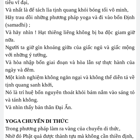
tiêu vĩ đại,
Và nhất là để tách lìa tịnh quang khỏi bóng tối vô minh,
Hãy trau dồi những phương pháp yoga và đi vào bốn Định
(samadhi) ;
Và hãy nhìn ! Hạt thiêng liêng không bị ba độc giam giữ
nữa.
Người ta giữ gìn khoảng giữa của giấc ngủ và giấc mộng
với những ý tưởng,
Và hòa nhập bốn giai đoạn và hòa lẫn sự thực hành của
ngày và đêm.
Một kinh nghiệm không ngăn ngại và không thể diễn tả về
tịnh quang sanh khởi,
Nó là trí huệ bổn nguyên thoát khỏi bám nắm vào sáng tỏ
và tánh không.
Và nhìn thấy bản thân Đại Ấn.
YOGA CHUYỂN DI THỨC
Trong phương pháp làm ra vàng của chuyển di thức,
Nhờ đó Phật quả được thành tựu mà không cần thiền định,