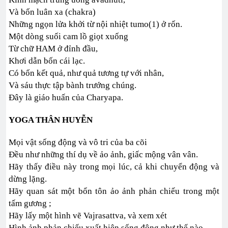
Và bốn luân xa (chakra)
Những ngọn lửa khởi từ nội nhiệt tumo(1) ở rốn.
Một dòng suối cam lồ giọt xuống
Từ chữ HAM ở đỉnh đầu,
Khơi dẫn bốn cái lạc.
Có bốn kết quả, như quả tương tự với nhân,
Và sáu thực tập bành trướng chúng.
Đây là giáo huấn của Charyapa.
YOGA THÂN HUYỄN
Mọi vật sống động và vô tri của ba cõi
Đều như những thí dụ về ảo ảnh, giấc mộng vân vân.
Hãy thấy điều này trong mọi lúc, cả khi chuyển động và
dừng lặng.
Hãy quan sát một bổn tôn ảo ảnh phản chiếu trong một
tấm gương ;
Hãy lấy một hình vẽ Vajrasattva, và xem xét
Hình ảnh phản chiếu xuất hiện sống động như thế nào.