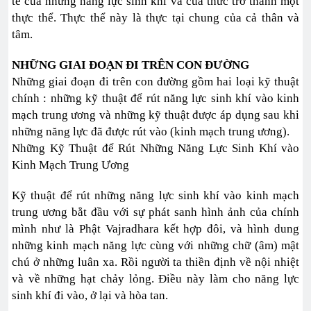
tế của những năng lực sinh khí và của thức trở thành một
thực thể. Thực thể này là thực tại chung của cả thân và
tâm.
NHỮNG GIAI ĐOẠN ĐI TRÊN CON ĐƯỜNG
Những giai đoạn đi trên con đường gồm hai loại kỹ thuật
chính : những kỹ thuật để rút năng lực sinh khí vào kinh
mạch trung ương và những kỹ thuật được áp dụng sau khi
những năng lực đã được rút vào (kinh mạch trung ương).
Những Kỹ Thuật để Rút Những Năng Lực Sinh Khí vào
Kinh Mạch Trung Ương
Kỹ thuật để rút những năng lực sinh khí vào kinh mạch
trung ương bằt đầu với sự phát sanh hình ảnh của chính
mình như là Phật Vajradhara kết hợp đôi, và hình dung
những kinh mạch năng lực cùng với những chữ (âm) mật
chú ở những luân xa. Rồi người ta thiền định về nội nhiệt
và về những hạt chảy lỏng. Điều này làm cho năng lực
sinh khí đi vào, ở lại và hòa tan.