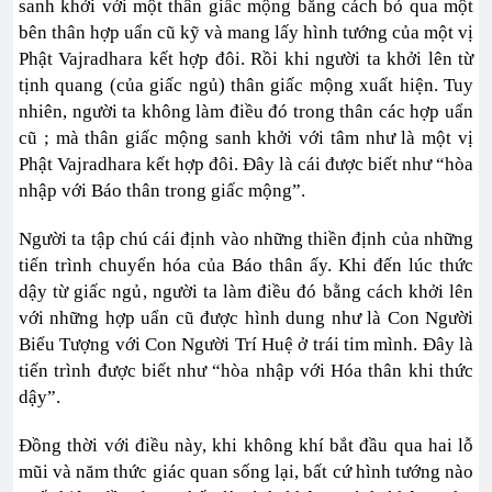
sanh khởi với một thân giấc mộng bằng cách bỏ qua một
bên thân hợp uẩn cũ kỹ và mang lấy hình tướng của một vị
Phật Vajradhara kết hợp đôi. Rồi khi người ta khởi lên từ
tịnh quang (của giấc ngủ) thân giấc mộng xuất hiện. Tuy
nhiên, người ta không làm điều đó trong thân các hợp uẩn
cũ ; mà thân giấc mộng sanh khởi với tâm như là một vị
Phật Vajradhara kết hợp đôi. Đây là cái được biết như “hòa
nhập với Báo thân trong giấc mộng”.
Người ta tập chú cái định vào những thiền định của những
tiến trình chuyển hóa của Báo thân ấy. Khi đến lúc thức
dậy từ giấc ngủ, người ta làm điều đó bằng cách khởi lên
với những hợp uẩn cũ được hình dung như là Con Người
Biểu Tượng với Con Người Trí Huệ ở trái tim mình. Đây là
tiến trình được biết như “hòa nhập với Hóa thân khi thức
dậy”.
Đồng thời với điều này, khi không khí bắt đầu qua hai lỗ
mũi và năm thức giác quan sống lại, bất cứ hình tướng nào