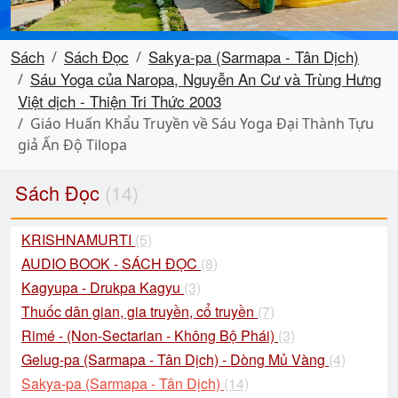
Sách
Sách Đọc
Sakya-pa (Sarmapa - Tân Dịch)
Sáu Yoga của Naropa, Nguyễn An Cư và Trùng Hưng
Việt dịch - Thiện Tri Thức 2003
Giáo Huấn Khẩu Truyền về Sáu Yoga Đại Thành Tựu
giả Ấn Độ Tilopa
Sách Đọc
(14)
KRISHNAMURTI
(5)
AUDIO BOOK - SÁCH ĐỌC
(8)
Kagyupa - Drukpa Kagyu
(3)
Thuốc dân gian, gia truyền, cổ truyền
(7)
Rimé - (Non-Sectarian - Không Bộ Phái)
(3)
Gelug-pa (Sarmapa - Tân Dịch) - Dòng Mủ Vàng
(4)
Sakya-pa (Sarmapa - Tân Dịch)
(14)