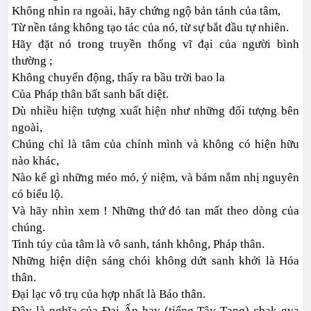
Không nhìn ra ngoài, hãy chứng ngộ bản tánh của tâm,
Từ nền tảng không tạo tác của nó, từ sự bắt đầu tự nhiên.
Hãy đặt nó trong truyền thống vĩ đại của người bình
thường ;
Không chuyển động, thấy ra bầu trời bao la
Của Pháp thân bất sanh bất diệt.
Dù nhiều hiện tượng xuất hiện như những đối tượng bên
ngoài,
Chúng chỉ là tâm của chính mình và không có hiện hữu
nào khác,
Nào kể gì những méo mó, ý niệm, và bám nắm nhị nguyên
có biểu lộ.
Và hãy nhìn xem ! Những thứ đó tan mất theo dòng của
chúng.
Tinh túy của tâm là vô sanh, tánh không, Pháp thân.
Những hiện diện sáng chói không dứt sanh khởi là Hóa
thân.
Đại lạc vô trụ của hợp nhất là Báo thân.
Đây là nghĩa của Đại Ấn hay (tiếng Tây Tạng) chak-gya