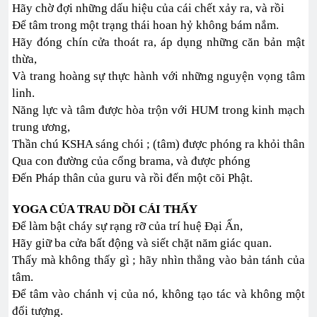
Hãy chờ đợi những dấu hiệu của cái chết xảy ra, và rồi
Để tâm trong một trạng thái hoan hỷ không bám nắm.
Hãy đóng chín cửa thoát ra, áp dụng những căn bản mật
thừa,
Và trang hoàng sự thực hành với những nguyện vọng tâm
linh.
Năng lực và tâm được hòa trộn với HUM trong kinh mạch
trung ương,
Thần chú KSHA sáng chói ; (tâm) được phóng ra khỏi thân
Qua con đường của cổng brama, và được phóng
Đến Pháp thân của guru và rồi đến một cõi Phật.
YOGA CỦA TRAU DỒI CÁI THẤY
Để làm bật cháy sự rạng rỡ của trí huệ Đại Ấn,
Hãy giữ ba cửa bất động và siết chặt năm giác quan.
Thấy mà không thấy gì ; hãy nhìn thẳng vào bản tánh của
tâm.
Để tâm vào chánh vị của nó, không tạo tác và không một
đối tượng.