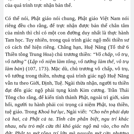
của quá trình trực nhận bản thể.
Có thể nói, Phật giáo nói chung, Phật giáo Việt Nam nói
riêng đều cho rằng, để trực nhận được bản thể chân tâm
của mình thì chỉ có một con đường duy nhất là thực hành
Tam học. Tuy nhiên, trong quá trình giác ngộ mỗi thiền sư
có cách thể hiện riêng. Chẳng hạn, Huệ Năng (Tổ thứ 6
Thiền tông Trung Hoa) chủ trương thiền:
“Vô chấp, vô trụ,
vô tướng”
(
Lập vô niệm làm tông, vô tướng làm thể, vô trụ
làm bản
) (107, 173). Mặc dù, chủ trương vô chấp, vô trụ,
vô tướng trong thiền, nhưng quá trình giác ngộ Huệ Năng
vẫn tu theo Giới, Định, Tuệ. Ngài thừa nhận, người tu thiền
đạt đến giác ngộ phải tụng kinh Kim cương. Trần Thái
Tông cho rằng, để kiến tính thành Phật, ngoài trì giới, sám
hối, người tu hành phải coi trọng cả niệm Phật, toạ thiền,
tuệ giáo. Trong
Khoá hư lục
, Ngài viết:
“Cho nên phải dựa
cả hai, cả Phật cả ta. Tính căn phân biệt, ngu trí khác
nhau, nếu trỏ một cửa thì khó giác ngộ mà vào, cho nên
đức Phật ta mở rộng trí lớn mà nguyện mở cửa phương