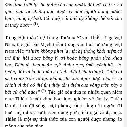
đơn, tính triết lý sâu thẳm của con người đối với vũ trụ. Sự
giác ngộ và chứng đắc được ví như người uống nước:
lạnh, nóng tự biết. Cái ngộ, cái biết ấy không thể nói cho
(1)
ai thấy được”
.
Trong Hội thảo Tuệ Trung Thượng Sĩ với Thiền tông Việt
Nam, tác giả bài Mạch thiền trong văn hoá tư tưởng Việt
Nam viết:
“Thiền không phải là một hệ thống khái niệm có
thể lĩnh hội được bằng lý trí hoặc bằng phân tích khoa
học. Diễn tả theo ngôn ngữ hình tượng (một cách hết sức
tương đối và hoàn toàn có tính chất biểu trưng!), Thiền là
một vòng tròn vô tận không thể xác định được chu vi và
chính vì thế có thể tìm thấy tâm điểm của vòng tròn này ở
(2)
bất cứ chỗ nào!”
. Tác giả còn đưa ra nhiều quan niệm
như: Thiền là một khoa học thực nghiệm về tâm lý. Thiền
là một thái độ sống, một phong cách sống của người đã
thực hiện được sự huyền đồng giữa tiểu ngã và đại ngã.
Thiền là một sự tỉnh thức của con người được những ảo
mộng của trần gian.