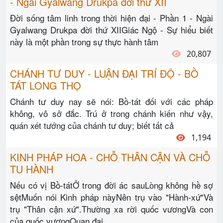
- Ngài Gyalwang Drukpa đời thứ XII
Đời sống tâm linh trong thời hiện đại - Phần 1 - Ngài
Gyalwang Drukpa đời thứ XIIGiác Ngộ - Sự hiểu biết
này là một phần trong sự thực hành tâm
20,807
CHÁNH TƯ DUY - LUẬN ĐẠI TRÍ ĐỘ - BỒ
TÁT LONG THỌ
Chánh tư duy nay sẽ nói: Bồ-tát đối với các pháp
không, vô sở đắc. Trú ở trong chánh kiến như vậy,
quán xét tướng của chánh tư duy; biết tất cả
1,194
KINH PHÁP HOA - CHỖ THÂN CẬN VÀ CHỖ
TU HÀNH
Nếu có vị Bồ-tátỞ trong đời ác sauLòng không hề sợ
sệtMuốn nói Kinh pháp nàyNên trụ vào "Hành-xứ"Và
trụ "Thân cận xứ".Thường xa rời quốc vươngVà con
của quốc vươngQuan đại