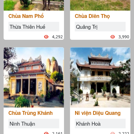
Chùa Nam Phổ
Chùa Diên Thọ
Thừa Thiên Huế
Quảng Trị
4,292
3,990
Chùa Trùng Khánh
Ni viện Diệu Quang
Ninh Thuận
Khánh Hoà
2,161
2,222