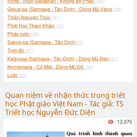
Rimé - (Non-Sectarian - Không Bộ Phái)
(26)
Gelug-pa (Sarmapa - Tân Dịch) - Dòng Mủ Vàng
(26)
Thiền Nguyên Thủy
(41)
Phật Học Tham Khảo
(35)
Pháp luận
(49)
Sakya-pa (Sarmapa - Tân Dịch)
(5)
Tịnh độ
(47)
Kagyupa (Sarmapa - Tân Dịch) - Dòng Mủ Đen
(57)
Nyingmapa - Cổ Mật - Dòng Mủ Đỏ
(39)
Luật
(23)
Quan niệm về nhận thức trong triết
học Phật giáo Việt Nam - Tác giả: TS
Triết học Nguyễn Đức Diện
12,075
Quá trình hình thành quan