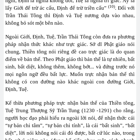
nghi, Định là nghĩa không dối, Tuệ là nghĩa tri giác. Ấy là
(10)
lấy Giới để trừ ác cấu, Định để trừ triền cấu”
. Đối với
Trần Thái Tông thì Định và Tuệ nương dựa vào nhau,
không bỏ sót một bên nào.
Ngoài Giới, Định, Tuệ, Trần Thái Tông còn đưa ra phương
pháp nhận thức khác như trực giác. Sở dĩ Phật giáo nói
chung, Thiền tông nói riêng đề cao trực giác là do quan
điểm về bản thể. Theo Phật giáo thì bản thể là tự nhiên, bất
sinh, bất diệt, không thêm, không bớt... và đứng trước nó
mọi ngôn ngữ đều bất lực. Muốn trực nhận bản thể thì
không có con đường nào khác ngoài con đường Giới,
Định, Tuệ.
Kế thừa phương pháp trực nhận bản thể của Thiền tông,
Tuệ Trung Thượng Sỹ Trần Tung (1230 -1291) cho rằng,
người học đạo phải hiểu ra ngoài lời nói, để nhận thức cái
“tự bản chi tâm”, “tự bản chi tính”, là cái “bất sinh”, “bất
diệt”, lời nói không nói cái đó được, bất cứ lúc nào, trong