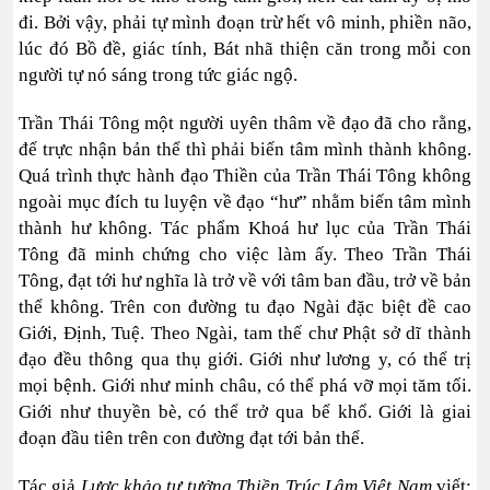
đi. Bởi vậy, phải tự mình đoạn trừ hết vô minh, phiền não,
lúc đó Bồ đề, giác tính, Bát nhã thiện căn trong mỗi con
người tự nó sáng trong tức giác ngộ.
Trần Thái Tông một người uyên thâm về đạo đã cho rằng,
để trực nhận bản thể thì phải biến tâm mình thành không.
Quá trình thực hành đạo Thiền của Trần Thái Tông không
ngoài mục đích tu luyện về đạo “hư” nhằm biến tâm mình
thành hư không. Tác phẩm Khoá hư lục của Trần Thái
Tông đã minh chứng cho việc làm ấy. Theo Trần Thái
Tông, đạt tới hư nghĩa là trở về với tâm ban đầu, trở về bản
thể không. Trên con đường tu đạo Ngài đặc biệt đề cao
Giới, Định, Tuệ. Theo Ngài, tam thế chư Phật sở dĩ thành
đạo đều thông qua thụ giới. Giới như lương y, có thể trị
mọi bệnh. Giới như minh châu, có thể phá vỡ mọi tăm tối.
Giới như thuyền bè, có thể trở qua bể khổ. Giới là giai
đoạn đầu tiên trên con đường đạt tới bản thể.
Tác giả
Lược khảo tư tưởng Thiền Trúc Lâm Việt Nam
viết: