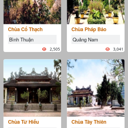
Chùa Cổ Thạch
Chùa Pháp Bảo
Bình Thuận
Quảng Nam
2,505
3,041
Chùa Từ Hiếu
Chùa Tây Thiên