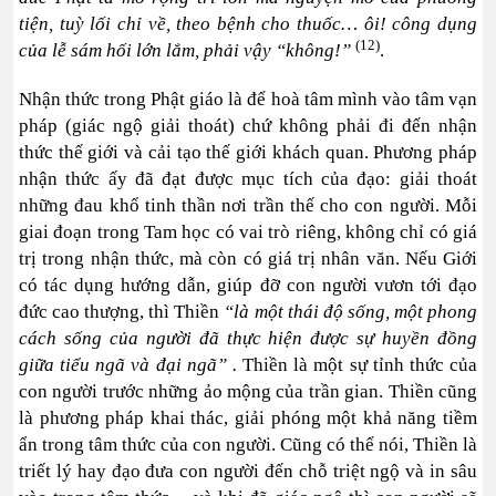
tiện, tuỳ lối chỉ về, theo bệnh cho thuốc… ôi! công dụng
(12)
của lễ sám hối lớn lắm, phải vậy “không!”
.
Nhận thức trong Phật giáo là để hoà tâm mình vào tâm vạn
pháp (giác ngộ giải thoát) chứ không phải đi đến nhận
thức thế giới và cải tạo thế giới khách quan. Phương pháp
nhận thức ấy đã đạt được mục tích của đạo: giải thoát
những đau khổ tinh thần nơi trần thế cho con người. Mỗi
giai đoạn trong Tam học có vai trò riêng, không chỉ có giá
trị trong nhận thức, mà còn có giá trị nhân văn. Nếu Giới
có tác dụng hướng dẫn, giúp đỡ con người vươn tới đạo
đức cao thượng, thì Thiền
“là một thái độ sống, một phong
cách sống của người đã thực hiện được sự huyền đồng
giữa tiểu ngã và đại ngã” .
Thiền là một sự tỉnh thức của
con người trước những ảo mộng của trần gian. Thiền cũng
là phương pháp khai thác, giải phóng một khả năng tiềm
ẩn trong tâm thức của con người. Cũng có thể nói, Thiền là
triết lý hay đạo đưa con người đến chỗ triệt ngộ và in sâu