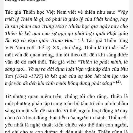
Tác giả Thiền học Việt Nam viết về thiền như sau:
“Vậy
triết lý Thiền là gì, có phải là giáo lý của Phật không, hay
là sản phẩm của Trung Hoa? Nhiều học giả ngày nay cho
Thiền là kết quả của sự gặp gỡ phối hợp giữa Phật giáo
(3)
Ấn Độ và Đạo giáo Trung Hoa”
. Tác giả Thiền tông
Việt Nam cuối thế kỷ XX, cho rằng, Thiền là tự thắc mắc
một vấn đề quan trọng, tìm tòi theo dõi đến khi sáng được
vấn đề đó mới thôi. Tác giả viết:
“Thiền là phát minh, là
sáng tạo... Và sự ra đời định luật Vạn vật hấp dẫn của Niu
Tơn (1642 -1727) là kết quả của sự dồn hết tâm lực vào
(4)
một vấn đề đến khi chín muồi bỗng dưng phát sáng”
.
Từ những quan niệm trên, chúng tôi cho rằng, Thiền là
một phương pháp tập trung toàn bộ tâm trí của mình nhằm
sáng tỏ một vấn đề nào đó. Vì thế, ngoài hoạt động tư duy
còn có cả hoạt động thực tiễn của người tu hành. Thiền cốt
yếu nhất là nghệ thuật kiến chiếu vào thể tính con người,
nó chỉ cho ta con đường đi đến giải thoát. Thiền cũng là