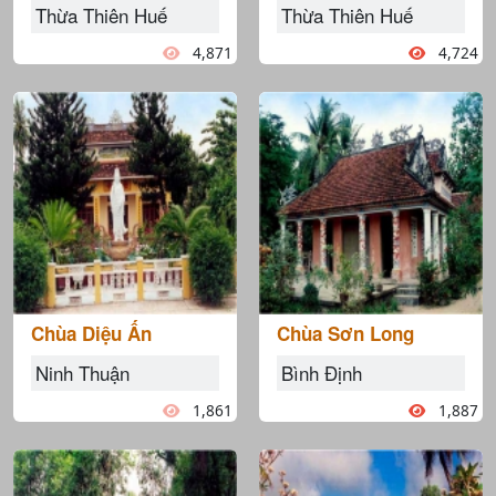
Thừa Thiên Huế
Thừa Thiên Huế
4,871
4,724
Chùa Diệu Ấn
Chùa Sơn Long
Ninh Thuận
Bình Định
1,861
1,887