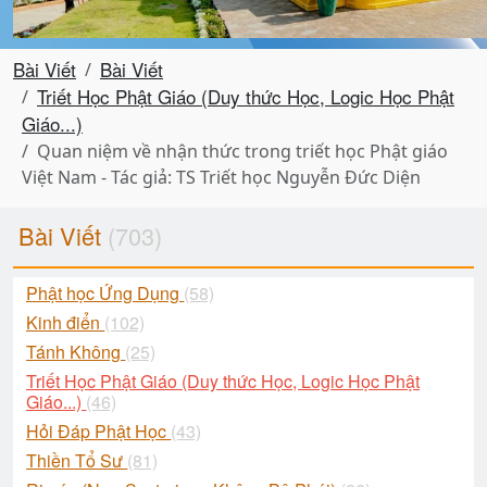
Bài Viết
Bài Viết
Triết Học Phật Giáo (Duy thức Học, Logic Học Phật
Giáo...)
Quan niệm về nhận thức trong triết học Phật giáo
Việt Nam - Tác giả: TS Triết học Nguyễn Đức Diện
Bài Viết
(703)
Phật học Ứng Dụng
(58)
Kinh điển
(102)
Tánh Không
(25)
Triết Học Phật Giáo (Duy thức Học, Logic Học Phật
Giáo...)
(46)
Hỏi Đáp Phật Học
(43)
Thiền Tổ Sư
(81)