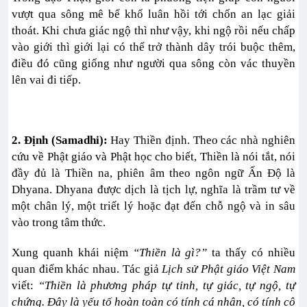
vượt qua sông mê bể khổ luân hồi tới chốn an lạc giải
thoát. Khi chưa giác ngộ thì như vậy, khi ngộ rồi nếu chấp
vào giới thì giới lại có thể trở thành dây trói buộc thêm,
điều đó cũng giống như người qua sông còn vác thuyền
lên vai đi tiếp.
2. Định (Samadhi):
Hay Thiền định. Theo các nhà nghiên
cứu về Phật giáo và Phật học cho biết, Thiền là nói tắt, nói
đầy đủ là Thiền na, phiên âm theo ngôn ngữ Ấn Độ là
Dhyana. Dhyana được dịch là tịch lự, nghĩa là trầm tư về
một chân lý, một triết lý hoặc đạt đến chỗ ngộ và in sâu
vào trong tâm thức.
Xung quanh khái niệm
“Thiền là gì?”
ta thấy có nhiều
quan điểm khác nhau. Tác giả
Lịch sử Phật giáo Việt Nam
viết:
“Thiền là phương pháp tự tỉnh, tự giác, tự ngộ, tự
chứng. Đây là yếu tố hoàn toàn có tính cá nhân, có tính cô