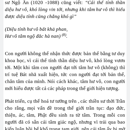
sư Ngộ Ấn (1020 -1088) cũng viết:
“Cái thể tính thần
diệu hư vô, khó lòng vin tới, nhưng khi tâm hư vô thì hiểu
được diệu tính cũng chẳng khó gì”
(Diệu tính hư vô bất khả phan,
(8)
Hư vô tâm ngộ đắc hà nan)
.
Con người không thể nhận thức được bản thể bằng tư duy
khoa học, vì cái thể tính thần diệu hư vô, khó lòng vươn
tới. Một khi tâm con người đạt tới tâm hư vô (không) thì
trí tuệ Bát nhã xuất hiện, tức con người đạt tới bản thể,
chân tâm của mình. Nói cách khác, tâm hư vô, con người
mới hiểu được tất cả các pháp trong thế giới hiện tượng.
Phát triển, cụ thể hoá tư tưởng trên , các thiền sư thời Trần
cho rằng, mọi vấn đề trong thế giới trần tục: đạo đức,
thiện, ác, tâm, Phật đều sinh ra từ tâm. Trong mỗi con
người đã có sẵn cái tâm giác ngộ, nhưng vì trải qua bao
kiếp luân hồi bể khổ trong tam giới, nên cái tâm ấy bị mờ