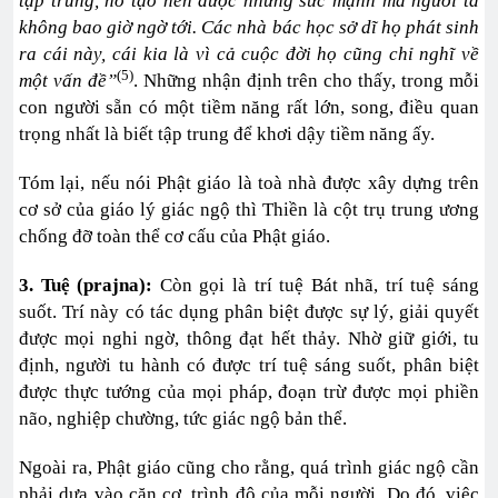
tập trung, nó tạo nên được những sức mạnh mà người ta
không bao giờ ngờ tới. Các nhà bác học sở dĩ họ phát sinh
ra cái này, cái kia là vì cả cuộc đời họ cũng chỉ nghĩ về
(5)
một vấn đề”
. Những nhận định trên cho thấy, trong mỗi
con người sẵn có một tiềm năng rất lớn, song, điều quan
trọng nhất là biết tập trung để khơi dậy tiềm năng ấy.
Tóm lại, nếu nói Phật giáo là toà nhà được xây dựng trên
cơ sở của giáo lý giác ngộ thì Thiền là cột trụ trung ương
chống đỡ toàn thể cơ cấu của Phật giáo.
3. Tuệ (prajna):
Còn gọi là trí tuệ Bát nhã, trí tuệ sáng
suốt. Trí này có tác dụng phân biệt được sự lý, giải quyết
được mọi nghi ngờ, thông đạt hết thảy. Nhờ giữ giới, tu
định, người tu hành có được trí tuệ sáng suốt, phân biệt
được thực tướng của mọi pháp, đoạn trừ được mọi phiền
não, nghiệp chường, tức giác ngộ bản thể.
Ngoài ra, Phật giáo cũng cho rằng, quá trình giác ngộ cần
phải dựa vào căn cơ, trình độ của mỗi người. Do đó, việc