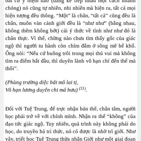
bất cứ ý niệm nào (đang kế tiếp nhau một cách nhanh
chóng) nó cũng tự nhiên, nhi nhiên mà hiện ra, tất cả mọi
hiện tượng đều thông. “Một” là chân, “tất cả” cũng đều là
chân, muôn vàn cảnh giới đều là “như như” (bằng nhau,
không thêm không bớt) cái ý thức về tính như như đó là
chân thực. Vì thế, chừng nào chưa tìm thấy gốc của giác
ngộ thì người tu hành còn chìm đắm ở sông mê bể khổ.
Ông nói: “Nếu cứ buông trôi trong mọi thú vui mà không
tìm ra điểm bắt đầu, thì duyên lành vô hạn chỉ đến thế mà
thôi”.
(Phùng trường diệc bất mô lai tị,
(11)
Vô hạn lương duyên chỉ má hưu)
.
Đối với Tuệ Trung, để trực nhận bản thể, chân tâm, người
học phải trở về với chính mình. Nhận ra thể “không” của
đạo tức giác ngộ. Tuy nhiên, quá trình này không phải do
học, do truyền bá tri thức, nó có được là nhờ trì giới. Như
vậy, triết học Tuệ Trung thừa nhận Giới như một giai đoạn