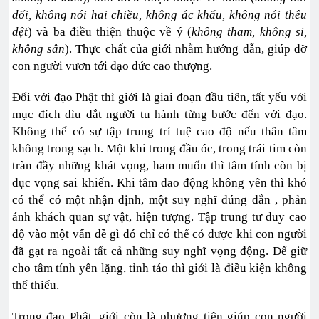
dối, không nói hai chiều, không ác khẩu, không nói thêu
dệt
) và ba điều thiện thuộc về ý (
không tham, không si,
không sân
). Thực chất của giới nhằm hướng dẫn, giúp đỡ
con người vươn tới đạo đức cao thượng.
Đối với đạo Phật thì giới là giai đoạn đầu tiên, tất yếu với
mục đích dìu dắt người tu hành từng bước đến với đạo.
Không thể có sự tập trung trí tuệ cao độ nếu thân tâm
không trong sạch. Một khi trong đầu óc, trong trái tim còn
tràn đầy những khát vọng, ham muốn thì tâm tính còn bị
dục vọng sai khiến. Khi tâm dao động không yên thì khó
có thể có một nhận định, một suy nghĩ đúng đắn , phản
ánh khách quan sự vật, hiện tượng. Tập trung tư duy cao
độ vào một vấn đề gì đó chỉ có thể có được khi con người
đã gạt ra ngoài tất cả những suy nghĩ vọng động. Để giữ
cho tâm tính yên lặng, tỉnh táo thì giới là điều kiện không
thể thiếu.
Trong đạo Phật, giới còn là phương tiện giúp con người