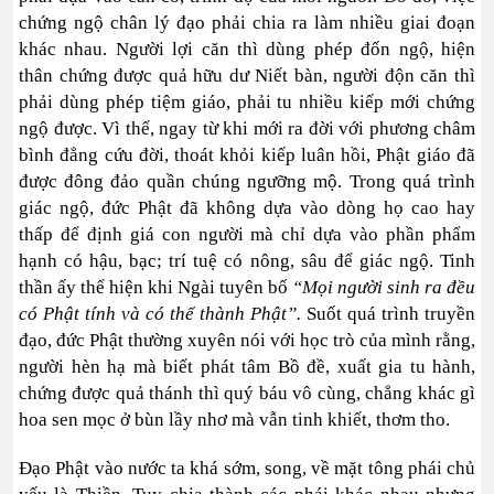
chứng ngộ chân lý đạo phải chia ra làm nhiều giai đoạn
khác nhau. Người lợi căn thì dùng phép đốn ngộ, hiện
thân chứng được quả hữu dư Niết bàn, người độn căn thì
phải dùng phép tiệm giáo, phải tu nhiều kiếp mới chứng
ngộ được. Vì thế, ngay từ khi mới ra đời với phương châm
bình đẳng cứu đời, thoát khỏi kiếp luân hồi, Phật giáo đã
được đông đảo quần chúng ngưỡng mộ. Trong quá trình
giác ngộ, đức Phật đã không dựa vào dòng họ cao hay
thấp để định giá con người mà chỉ dựa vào phần phẩm
hạnh có hậu, bạc; trí tuệ có nông, sâu để giác ngộ. Tinh
thần ấy thể hiện khi Ngài tuyên bố
“Mọi người sinh ra đều
có Phật tính và có thể thành Phật”.
Suốt quá trình truyền
đạo, đức Phật thường xuyên nói với học trò của mình rằng,
người hèn hạ mà biết phát tâm Bồ đề, xuất gia tu hành,
chứng được quả thánh thì quý báu vô cùng, chẳng khác gì
hoa sen mọc ở bùn lầy nhơ mà vẫn tinh khiết, thơm tho.
Đạo Phật vào nước ta khá sớm, song, về mặt tông phái chủ