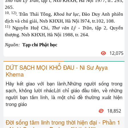
Thơ văn Lý Trần
, tập l, Nxb KHXH, Hà Nội 1977, tr.. 293,
265.
10, 12)
. Trần Thái Tông,
Khoá hư lục
, Đào Duy Anh phiên
dịch và chú giải, Nxb KHXH, Hà Nội l974, tr.102, 108.
11)
Nguyễn Huệ Chi,
Thơ văn Lý - Trần
, tập 2, Quyển
thượng. Nxb KHXH, Hà Nội 1988, tr. 264.
Nguồn:
Tạp chí Phật học
12,075
DỨT SẠCH MỌI KHỔ ĐAU - Ni Sư Ayya
Khema
Hãy kết giao với bạn lành,Những người sống trong
sạch, không lười nhácLời chỉ giáo đầu tiên, về những
người bạn tâm linh, là một chủ đề thường xuất hiện
trong giáo
18,852
Đời sống tâm linh trong thời hiện đại - Phần 1