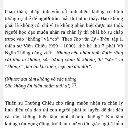
Pháp thân, pháp tính vốn rất linh diệu, không có hình
tướng cụ thể để người trần mắt thịt nhìn thấy. Đạo không
phải là không có, chỉ vì ta không phân biệt được mà thôi.
Người học đạo muốn nhận ra chân lý thì phải bỏ sự chấp
trước vào “không” và “có”. Theo
Thơ văn Lý - Trần
, tập 1,
thiền sư Viên Chiếu (999 - 1090), thế hệ thứ 7 phái Vô
Ngôn Thông cũng viết:
“Nhưng nếu nhận thức được rằng
cái tâm là không, sắc tướng cũng là không, thì “sắc” và
“không” , khi ẩn khi hiện, mặc nó đổi dời”.
(Nhược đạt tâm không vô sắc tướng
(7)
Sắc không ẩn hiện nhậm thôi di)
.
Thiền sư Thường Chiếu cho rằng, muốn nhận ra chân lý
linh diệu của đạo thì con người phải tu luyện để đạt đến
cái tâm không, biến tâm mình thành “không”. Khi tâm
không còn vọng động, trở thành hư vô tức giác ngộ. Thiền