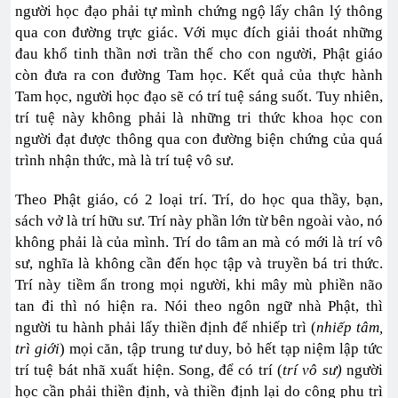
người học đạo phải tự mình chứng ngộ lấy chân lý thông
qua con đường trực giác. Với mục đích giải thoát những
đau khổ tinh thần nơi trần thế cho con người, Phật giáo
còn đưa ra con đường Tam học. Kết quả của thực hành
Tam học, người học đạo sẽ có trí tuệ sáng suốt. Tuy nhiên,
trí tuệ này không phải là những tri thức khoa học con
người đạt được thông qua con đường biện chứng của quá
trình nhận thức, mà là trí tuệ vô sư.
Theo Phật giáo, có 2 loại trí. Trí, do học qua thầy, bạn,
sách vở là trí hữu sư. Trí này phần lớn từ bên ngoài vào, nó
không phải là của mình. Trí do tâm an mà có mới là trí vô
sư, nghĩa là không cần đến học tập và truyền bá tri thức.
Trí này tiềm ẩn trong mọi người, khi mây mù phiền não
tan đi thì nó hiện ra. Nói theo ngôn ngữ nhà Phật, thì
người tu hành phải lấy thiền định để nhiếp trì (
nhiếp tâm,
trì giới
) mọi căn, tập trung tư duy, bỏ hết tạp niệm lập tức
trí tuệ bát nhã xuất hiện. Song, để có trí (
trí vô sư)
người
học cần phải thiền định, và thiền định lại do công phu trì