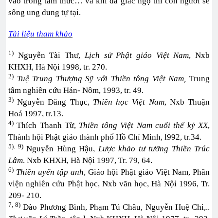
vào trong tâm thức… và khi đã giác ngộ thì con người sẽ
sống ung dung tự tại.
Tài liệu tham khảo
1)
Nguyễn Tài Thư,
Lịch sử Phật giáo Việt Nam
, Nxb
KHXH, Hà Nội 1998, tr. 270.
2)
Tuệ Trung Thượng Sỹ với Thiền tông Việt Nam,
Trung
tâm nghiên cứu Hán- Nôm, 1993, tr. 49.
3)
Nguyễn Đăng Thục,
Thiền học Việt Nam
, Nxb Thuận
Hoá 1997, tr.13.
4)
Thích Thanh Từ,
Thiền tông Việt Nam cuối thế kỷ XX
,
Thành hội Phật giáo thành phố Hồ Chí Minh, l992, tr.34.
5). 9)
Nguyễn Hùng Hậu,
Lược khảo tư tưởng Thiền Trúc
Lâm
. Nxb KHXH, Hà Nội 1997, Tr. 79, 64.
6)
Thiền uyển tập anh
, Giáo hội Phật giáo Việt Nam, Phân
viện nghiên cứu Phật học, Nxb văn học, Hà Nội 1996, Tr.
209- 210.
7, 8)
Đào Phương Bình, Phạm Tú Châu, Nguyễn Huệ Chi,..