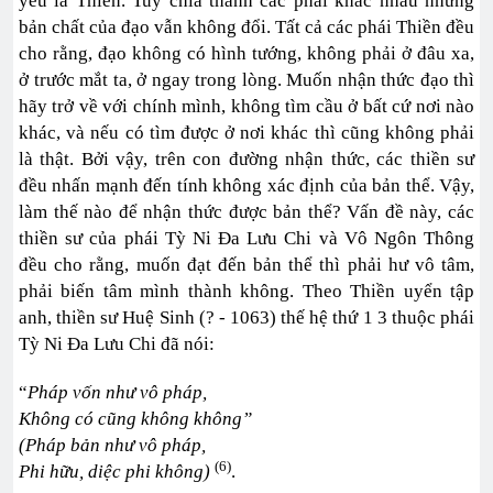
yếu là Thiền. Tuy chia thành các phái khác nhau nhưng
bản chất của đạo vẫn không đổi. Tất cả các phái Thiền đều
cho rằng, đạo không có hình tướng, không phải ở đâu xa,
ở trước mắt ta, ở ngay trong lòng. Muốn nhận thức đạo thì
hãy trở về với chính mình, không tìm cầu ở bất cứ nơi nào
khác, và nếu có tìm được ở nơi khác thì cũng không phải
là thật. Bởi vậy, trên con đường nhận thức, các thiền sư
đều nhấn mạnh đến tính không xác định của bản thể. Vậy,
làm thế nào để nhận thức được bản thể? Vấn đề này, các
thiền sư của phái Tỳ Ni Đa Lưu Chi và Vô Ngôn Thông
đều cho rằng, muốn đạt đến bản thể thì phải hư vô tâm,
phải biến tâm mình thành không. Theo Thiền uyển tập
anh, thiền sư Huệ Sinh (? - 1063) thế hệ thứ 1 3 thuộc phái
Tỳ Ni Đa Lưu Chi đã nói:
“
Pháp vốn như vô pháp,
Không có cũng không không”
(Pháp bản như vô pháp,
(6)
Phi hữu, diệc phi không)
.