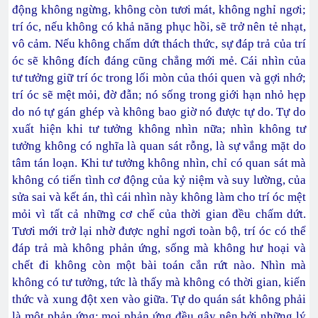
động không ngừng, không còn tươi mát, không nghỉ ngơi;
trí óc, nếu không có khả năng phục hồi, sẽ trở nên tẻ nhạt,
vô cảm. Nếu không chấm dứt thách thức, sự đáp trả của trí
óc sẽ không đích đáng cũng chẳng mới mẻ. Cái nhìn của
tư tưởng giữ trí óc trong lối mòn của thói quen và gợi nhớ;
trí óc sẽ mệt mỏi, đờ đẫn; nó sống trong giới hạn nhỏ hẹp
do nó tự gán ghép và không bao giờ nó được tự do. Tự do
xuất hiện khi tư tưởng không nhìn nữa; nhìn không tư
tưởng không có nghĩa là quan sát rỗng, là sự vắng mặt do
tâm tán loạn. Khi tư tưởng không nhìn, chỉ có quan sát mà
không có tiến tình cơ động của kỷ niệm và suy lường, của
sửa sai và kết án, thì cái nhìn này không làm cho trí óc mệt
mỏi vì tất cả những cơ chế của thời gian đều chấm dứt.
Tươi mới trở lại nhờ được nghỉ ngơi toàn bộ, trí óc có thể
đáp trả mà không phản ứng, sống mà không hư hoại và
chết đi không còn một bài toán cắn rứt nào. Nhìn mà
không có tư tưởng, tức là thấy mà không có thời gian, kiến
thức và xung đột xen vào giữa. Tự do quán sát không phải
là một phản ứng; mọi phản ứng đều gây nên bởi những lý