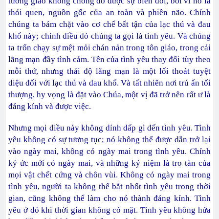
tương giao không chống đỡ được sự biến đổi, bởi vì nó là
thói quen, nguồn gốc của an toàn và phiền não. Chính
chúng ta bám chặt vào cơ chế bất tận của lạc thú và đau
khổ này; chính điều đó chúng ta gọi là tình yêu. Và chúng
ta trốn chạy sự mệt mỏi chán nản trong tôn giáo, trong cái
lãng mạn đầy tình cảm. Tên của tình yêu thay đổi tùy theo
mỗi thứ, nhưng thái độ lãng mạn là một lối thoát tuyệt
diệu đối với lạc thú và đau khổ. Và tất nhiên nơi trú ẩn tối
thượng, hy vọng là đặt vào Chúa, một vị đã trở nên rất ư là
đáng kính và được việc.
Nhưng mọi điều này không dính dấp gì đến tình yêu. Tình
yêu không có sự tương tục; nó không thể được dẫn trở lại
vào ngày mai, không có ngày mai trong tình yêu. Chính
ký ức mới có ngày mai, và những kỷ niệm là tro tàn của
mọi vật chết cứng và chôn vùi. Không có ngày mai trong
tình yêu, người ta không thể bắt nhốt tình yêu trong thời
gian, cũng không thể làm cho nó thành đáng kính. Tình
yêu ở đó khi thời gian không có mặt. Tình yêu không hứa