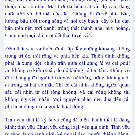
thuộc của con tàu. Mặt trời đã liếm sát vài độ cao, đang
cười tươi với bộ mặt của đất. Chúng tôi đi về phía Bắc,
hướng bầu trời trong sáng và nơi cây bách, cây ô liu dán
hẳn trên nền trời xanh, trông thật thanh nhã, huy hoàng.
Cũng như mọi khi, mặt đất thật tuyệt vời.
Đêm thật sâu, và thiền định lấp đầy những khoảng không
trong trí óc, trải rộng về phía bên kia. Thiền định không
phải là xung đột, chiến trận giữa cái
đang là
và cái
phải
là
; không có kiểm soát, do đó không có tán tâm. Không có
đối kháng giữa người tư duy và tư tưởng, bởi vì không một
ai trong cả hai có mặt. Chỉ có cái nhìn không người quan
sát, cái nhìn từ cái rỗng không, và cái rỗng không thì
không nguyên nhân. Mọi nguyên nhân đều đưa đến cái
phi hoạt động mà ta gọi là hoạt động.
Tình yêu thật là kỳ lạ và cũng đã biến thành thật là đáng
kính: tình yêu Chúa, yêu đồng loại, yêu gia đình. Tình yêu
rõ ràng là có ranh giới, kẻ ngoại đạo, người thiêng liêng;