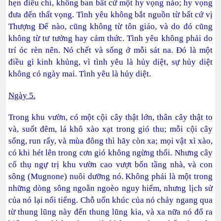
hẹn điều chi, không ban bất cứ một hy vọng nào; hy vọng
đưa đến thất vọng. Tình yêu không bắt nguồn từ bất cứ vị
Thượng Đế nào, cũng không từ tôn giáo, và do đó cũng
không từ tư tưởng hay cảm thức. Tình yêu không phải do
trí óc rèn nên. Nó chết và sống ở mỗi sát na. Đó là một
điều gì kinh khủng, vì tình yêu là hủy diệt, sự hủy diệt
không có ngày mai. Tình yêu là hủy diệt.
Ngày 5.
Trong khu vườn, có một cội cây thật lớn, thân cây thật to
và, suốt đêm, lá khô xào xạt trong gió thu; mỗi cội cây
sống, run rẩy, và mùa đông thì hãy còn xa; mọi vật xì xào,
có khi hét lên trong cơn gió không ngừng thổi. Nhưng cây
cổ thụ ngự trị khu vườn cao vượt bốn tầng nhà, và con
sông (Mugnone) nuôi dưỡng nó. Không phải là một trong
những dòng sông ngoằn ngoèo nguy hiểm, nhưng lịch sử
của nó lại nổi tiếng. Chỗ uốn khúc của nó chảy ngang qua
từ thung lũng này đến thung lũng kia, và xa nữa nó đổ ra