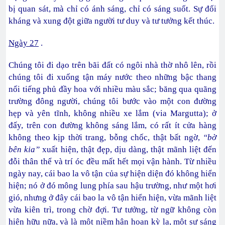
bị quan sát, mà chỉ có ánh sáng, chỉ có sáng suốt. Sự đối
kháng và xung đột giữa người tư duy và tư tưởng kết thúc.
Ngày 27
.
Chúng tôi đi dạo trên bãi đất có ngôi nhà thờ nhô lên, rồi
chúng tôi đi xuống tận máy nước theo những bậc thang
nổi tiếng phủ đầy hoa với nhiều màu sắc; băng qua quãng
trường đông người, chúng tôi bước vào một con đường
hẹp và yên tĩnh, không nhiều xe lắm (via Margutta); ở
đấy, trên con đường không sáng lắm, có rất ít cửa hàng
không theo kịp thời trang, bỗng chốc, thật bất ngờ,
“bờ
bên kia”
xuất hiện, thật đẹp, dịu dàng, thật mãnh liệt đến
đỗi thân thể và trí óc đều mất hết mọi vận hành. Từ nhiều
ngày nay, cái bao la vô tận của sự hiện diện đó không hiển
hiện; nó ở đó mông lung phía sau hậu trường, như một hơi
gió, nhưng ở đây cái bao la vô tận hiển hiện, vừa mãnh liệt
vừa kiên trì, trong chờ đợi. Tư tưởng, từ ngữ không còn
hiện hữu nữa, và là một niềm hân hoan kỳ lạ, một sự sáng