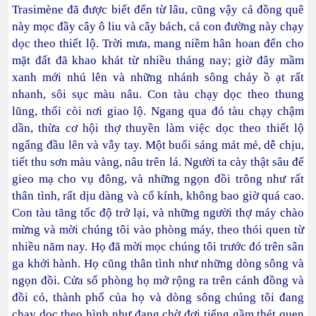
Trasimène đã được biết đến từ lâu, cũng vậy cả đồng quê
này mọc đầy cây ô liu và cây bách, cả con đường này chạy
dọc theo thiết lộ. Trời mưa, mang niềm hân hoan đến cho
mặt đất đã khao khát từ nhiều tháng nay; giờ đây mầm
xanh mới nhú lên và những nhánh sông chảy ồ ạt rất
nhanh, sôi sục màu nâu. Con tàu chạy dọc theo thung
lũng, thổi còi nơi giao lộ. Ngang qua đó tàu chạy chậm
dần, thừa cơ hội thợ thuyền làm việc dọc theo thiết lộ
ngẩng đầu lên và vẫy tay. Một buổi sáng mát mẻ, dễ chịu,
tiết thu sơn màu vàng, nâu trên lá. Người ta cày thật sâu để
gieo mạ cho vụ đông, và những ngọn đồi trông như rất
thân tình, rất dịu dàng và cổ kính, không bao giờ quá cao.
Con tàu tăng tốc độ trở lại, và những người thợ máy chào
mừng và mời chúng tôi vào phòng máy, theo thói quen từ
nhiều năm nay. Họ đã mời mọc chúng tôi trước đó trên sân
ga khởi hành. Họ cũng thân tình như những dòng sông và
ngọn đồi. Cửa sổ phòng họ mở rộng ra trên cánh đồng và
đồi cỏ, thành phố của họ và dòng sông chúng tôi đang
chạy dọc theo hình như đang chờ đợi tiếng gầm thét quen