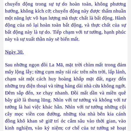
chuyển động trong sự tự do hoàn toàn, không phương
hướng, không kích cỡ; chuyển động này được thấm nhuần
một năng lực vô hạn lượng mà thực chất là bất động. Hành
động của nó lại hoàn toàn bất động, và thực chất của sự
bất động này là tự do. Tiếp chạm với tư tưởng, hạnh phúc
này và sự xuất thần này sẽ biến mất.
Ngày 30.
Sau những ngọn đồi La Mã, mặt trời chìm mất trong đám
mây lộng lẫy; từng cụm mây rải rác trên nền trời, lấp lánh,
chạm sát một cách huy hoàng khắp mặt đất, ngay đến
những trụ điện thoại và từng hàng dài nhà cửa không ngớt.
Đêm sắp đến, xe chạy nhanh. Đồi mất dần và miền quê
bây giờ là thung lũng. Nhìn với tư tưởng và không với tư
tưởng là hai việc khác hẳn. Nhìn với tư tưởng những cội
cây mọc viền con đường, những tòa nhà bên kia cánh
đồng khô khan sẽ giữ trí óc cắm sâu vào thời gian, vào
kinh nghiệm, vào kỷ niệm; cơ chế của tư tưởng sẽ hoạt