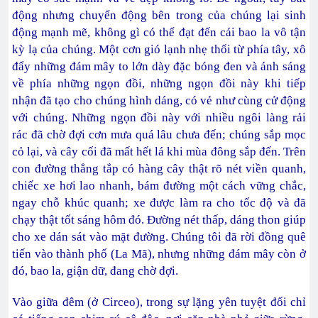
động nhưng chuyển động bên trong của chúng lại sinh
động mạnh mẽ, không gì có thể đạt đến cái bao la vô tận
kỳ lạ của chúng. Một cơn gió lạnh nhẹ thổi từ phía tây, xô
đẩy những đám mây to lớn dày đặc bóng đen và ánh sáng
về phía những ngọn đồi, những ngọn đồi này khi tiếp
nhận đã tạo cho chúng hình dáng, có vẻ như cùng cử động
với chúng. Những ngọn đồi này với nhiều ngôi làng rải
rác đã chờ đợi cơn mưa quá lâu chưa đến; chúng sắp mọc
cỏ lại, và cây cối đã mất hết lá khi mùa đông sắp đến. Trên
con đường thẳng tắp có hàng cây thật rõ nét viền quanh,
chiếc xe hơi lao nhanh, bám đường một cách vững chắc,
ngay chỗ khúc quanh; xe được làm ra cho tốc độ và đã
chạy thật tốt sáng hôm đó. Đường nét thấp, dáng thon giúp
cho xe dán sát vào mặt đường. Chúng tôi đã rời đồng quê
tiến vào thành phố (La Mã), nhưng những đám mây còn ở
đó, bao la, giận dữ, đang chờ đợi.
Vào giữa đêm (ở Circeo), trong sự lặng yên tuyệt đối chỉ