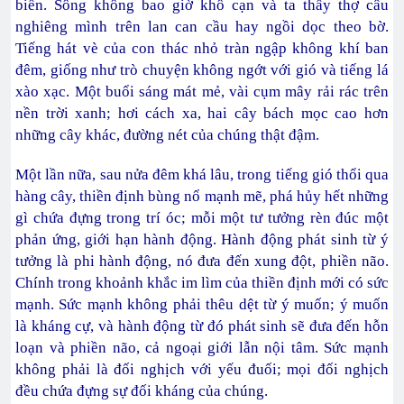
biển. Sông không bao giờ khô cạn và ta thấy thợ câu
nghiêng mình trên lan can cầu hay ngồi dọc theo bờ.
Tiếng hát vè của con thác nhỏ tràn ngập không khí ban
đêm, giống như trò chuyện không ngớt với gió và tiếng lá
xào xạc. Một buổi sáng mát mẻ, vài cụm mây rải rác trên
nền trời xanh; hơi cách xa, hai cây bách mọc cao hơn
những cây khác, đường nét của chúng thật đậm.
Một lần nữa, sau nửa đêm khá lâu, trong tiếng gió thổi qua
hàng cây, thiền định bùng nổ mạnh mẽ, phá hủy hết những
gì chứa đựng trong trí óc; mỗi một tư tưởng rèn đúc một
phản ứng, giới hạn hành động. Hành động phát sinh từ ý
tưởng là phi hành động, nó đưa đến xung đột, phiền não.
Chính trong khoảnh khắc im lìm của thiền định mới có sức
mạnh. Sức mạnh không phải thêu dệt từ ý muốn; ý muốn
là kháng cự, và hành động từ đó phát sinh sẽ đưa đến hỗn
loạn và phiền não, cả ngoại giới lẫn nội tâm. Sức mạnh
không phải là đối nghịch với yếu đuối; mọi đối nghịch
đều chứa đựng sự đối kháng của chúng.