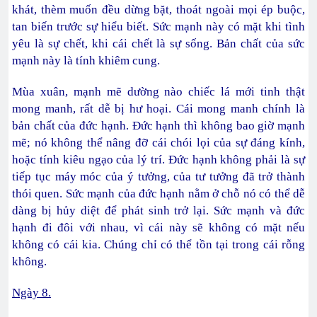
khát, thèm muốn đều dừng bặt, thoát ngoài mọi ép buộc,
tan biến trước sự hiểu biết. Sức mạnh này có mặt khi tình
yêu là sự chết, khi cái chết là sự sống. Bản chất của sức
mạnh này là tính khiêm cung.
Mùa xuân, mạnh mẽ dường nào chiếc lá mới tinh thật
mong manh, rất dễ bị hư hoại. Cái mong manh chính là
bản chất của đức hạnh. Đức hạnh thì không bao giờ mạnh
mẽ; nó không thể nâng đỡ cái chói lọi của sự đáng kính,
hoặc tính kiêu ngạo của lý trí. Đức hạnh không phải là sự
tiếp tục máy móc của ý tưởng, của tư tưởng đã trở thành
thói quen. Sức mạnh của đức hạnh nằm ở chỗ nó có thể dễ
dàng bị hủy diệt để phát sinh trở lại. Sức mạnh và đức
hạnh đi đôi với nhau, vì cái này sẽ không có mặt nếu
không có cái kia. Chúng chỉ có thể tồn tại trong cái rỗng
không.
Ngày 8.