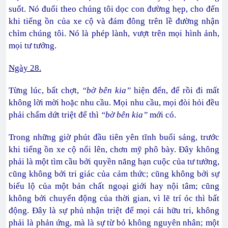
suốt. Nó đuổi theo chúng tôi dọc con đường hẹp, cho đến
khi tiếng ồn của xe cộ và đám đông trên lề đường nhận
chìm chúng tôi. Nó là phép lành, vượt trên mọi hình ảnh,
mọi tư tưởng.
Ngày 28.
Từng lúc, bất chợt,
“bờ bên kia”
hiện đến, để rồi đi mất
không lời mời hoặc nhu cầu. Mọi nhu cầu, mọi đòi hỏi đều
phải chấm dứt triệt để thì
“bờ bên kia”
mới có.
Trong những giờ phút đầu tiên yên tĩnh buổi sáng, trước
khi tiếng ồn xe cộ nổi lên, chơn mỹ phô bày. Đây không
phải là một tìm cầu bởi quyền năng hạn cuộc của tư tưởng,
cũng không bởi tri giác của cảm thức; cũng không bởi sự
biểu lộ của một bản chất ngoại giới hay nội tâm; cũng
không bởi chuyển động của thời gian, vì lẽ trí óc thì bất
động. Đây là sự phủ nhận triệt để mọi cái hữu tri, không
phải là phản ứng, mà là sự từ bỏ không nguyên nhân; một