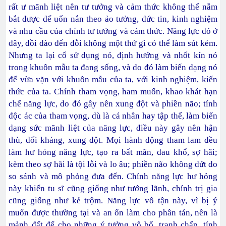
rất ư mãnh liệt nên tư tưởng và cảm thức không thể nắm
bắt được để uốn nắn theo ảo tưởng, đức tin, kinh nghiệm
và nhu cầu của chính tư tưởng và cảm thức. Năng lực đó ở
đây, dồi dào đến đỗi không một thứ gì có thể làm sút kém.
Nhưng ta lại cố sử dụng nó, định hướng và nhốt kín nó
trong khuôn mẫu ta đang sống, và do đó làm biến dạng nó
để vừa vặn với khuôn mẫu của ta, với kinh nghiệm, kiến
thức của ta. Chính tham vọng, ham muốn, khao khát hạn
chế năng lực, do đó gây nên xung đột và phiền não; tính
độc ác của tham vọng, dù là cá nhân hay tập thể, làm biến
dạng sức mãnh liệt của năng lực, điều này gây nên hận
thù, đối kháng, xung đột. Mọi hành động tham lam đều
làm hư hỏng năng lực, tạo ra bất mãn, đau khổ, sợ hãi;
kèm theo sợ hãi là tội lỗi và lo âu; phiền não không dứt do
so sánh và mô phỏng đưa đến. Chính năng lực hư hỏng
này khiến tu sĩ cũng giống như tướng lãnh, chính trị gia
cũng giống như kẻ trộm. Năng lực vô tận này, vì bị ý
muốn được thường tại và an ổn làm cho phân tán, nên là
mảnh đất để cho những ý tưởng vô bổ, tranh chấp, tính