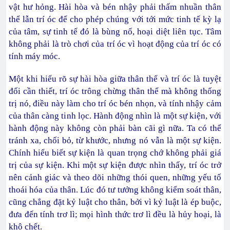
vật hư hỏng. Hài hòa và bén nhậy phải thấm nhuần thân
thể lẫn trí óc để cho phép chúng với tới mức tinh tế kỳ lạ
của tâm, sự tinh tế đó là bùng nổ, hoại diệt liên tục. Tâm
không phải là trò chơi của trí óc vì hoạt động của trí óc có
tính máy móc.
Một khi hiểu rõ sự hài hòa giữa thân thể và trí óc là tuyệt
đối cần thiết, trí óc trông chừng thân thể mà không thống
trị nó, điều này làm cho trí óc bén nhọn, và tính nhậy cảm
của thân càng tinh lọc. Hành động nhìn là một sự kiện, với
hành động này không còn phải bàn cãi gì nữa. Ta có thể
tránh xa, chối bỏ, từ khước, nhưng nó vẫn là một sự kiện.
Chính hiểu biết sự kiện là quan trọng chớ không phải giá
trị của sự kiện. Khi một sự kiện được nhìn thấy, trí óc trở
nên cảnh giác và theo dõi những thói quen, những yếu tố
thoái hóa của thân. Lúc đó tư tưởng không kiểm soát thân,
cũng chẳng đặt kỷ luật cho thân, bởi vì kỷ luật là ép buộc,
đưa đến tính trơ lì; mọi hình thức trơ lì đều là hủy hoại, là
khô chết.