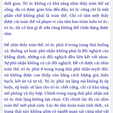
thời gian. Trí óc không có khả năng nhìn thấy toàn thể sự
sống; dù có được giáo hóa đến đâu, trí óc cũng chỉ là một
phần chớ không phải là toàn thể. Chỉ có tâm mới thấy
được cái toàn thể và phạm vi của tâm bao trùm luôn trí óc;
trí óc, dù có làm gì đi nữa cũng không thể chứa đựng được
tâm.
Để nhìn thấy toàn thể, trí óc phải ở trong trạng thái buông
xả. Buông xả hoặc phủ nhận không phải là đối nghịch của
khẳng định; những cái đối nghịch đều liên kết với nhau.
Sự phủ nhận không có cái đối nghịch. Để có được cái nhìn
toàn thể, trí óc phải ở trong trạng thái phủ nhận tuyệt đối;
nó không được can thiệp vào bằng cách lượng giá, biện
bạch, kết án và tự vệ. Trí óc phải im lặng mà không bị ép
buộc, ép buộc sẽ làm cho trí óc chết cứng, chỉ có khả năng
mô phỏng và tùy hợp. Chính trong trạng thái phủ nhận mà
trí óc tĩnh lặng không lựa chọn. Chỉ chính lúc đó cái nhìn
toàn thể mới phát sinh. Lúc đó tâm hoàn toàn tỉnh thức, và
trạng thái này không gồm có người quan sát cũng như vật