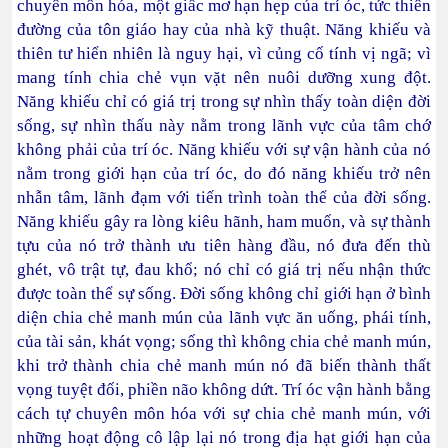
chuyên môn hóa, một giấc mơ hạn hẹp của trí óc, tức thiên
đường của tôn giáo hay của nhà kỹ thuật. Năng khiếu và
thiên tư hiển nhiên là nguy hại, vì củng cố tính vị ngã; vì
mang tính chia chẻ vụn vặt nên nuôi dưỡng xung đột.
Năng khiếu chỉ có giá trị trong sự nhìn thấy toàn diện đời
sống, sự nhìn thấu này nằm trong lãnh vực của tâm chớ
không phải của trí óc. Năng khiếu với sự vận hành của nó
nằm trong giới hạn của trí óc, do đó năng khiếu trở nên
nhẫn tâm, lãnh đạm với tiến trình toàn thể của đời sống.
Năng khiếu gây ra lòng kiêu hãnh, ham muốn, và sự thành
tựu của nó trở thành ưu tiên hàng đầu, nó đưa đến thù
ghét, vô trật tự, đau khổ; nó chỉ có giá trị nếu nhận thức
được toàn thể sự sống. Đời sống không chỉ giới hạn ở bình
diện chia chẻ manh mún của lãnh vực ăn uống, phái tính,
của tài sản, khát vọng; sống thì không chia chẻ manh mún,
khi trở thành chia chẻ manh mún nó đã biến thành thất
vọng tuyệt đối, phiền não không dứt. Trí óc vận hành bằng
cách tự chuyên môn hóa với sự chia chẻ manh mún, với
những hoạt động cô lập lại nó trong địa hạt giới hạn của