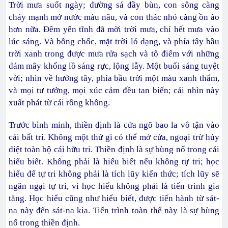
Trời mưa suốt ngày; đường sá đầy bùn, con sông càng
chảy mạnh mớ nước màu nâu, và con thác nhỏ càng ồn ào
hơn nữa. Đêm yên tĩnh đã mời trời mưa, chỉ hết mưa vào
lúc sáng. Và bỗng chốc, mặt trời ló dạng, và phía tây bầu
trời xanh trong được mưa rửa sạch và tô điểm với những
đám mây khổng lồ sáng rực, lộng lẫy. Một buổi sáng tuyệt
vời; nhìn về hướng tây, phía bầu trời một màu xanh thẩm,
và mọi tư tưởng, mọi xúc cảm đều tan biến; cái nhìn này
xuất phát từ cái rỗng không.
Trước bình minh, thiền định là cửa ngõ bao la vô tận vào
cái bất tri. Không một thứ gì có thể mở cửa, ngoại trừ hủy
diệt toàn bộ cái hữu tri. Thiền định là sự bùng nổ trong cái
hiểu biết. Không phải là hiểu biết nếu không tự tri; học
hiểu để tự tri không phải là tích lũy kiến thức; tích lũy sẽ
ngăn ngại tự tri, vì học hiểu không phải là tiến trình gia
tăng. Học hiểu cũng như hiểu biết, được tiến hành từ sát-
na này đến sát-na kia. Tiến trình toàn thể này là sự bùng
nổ trong thiền định.