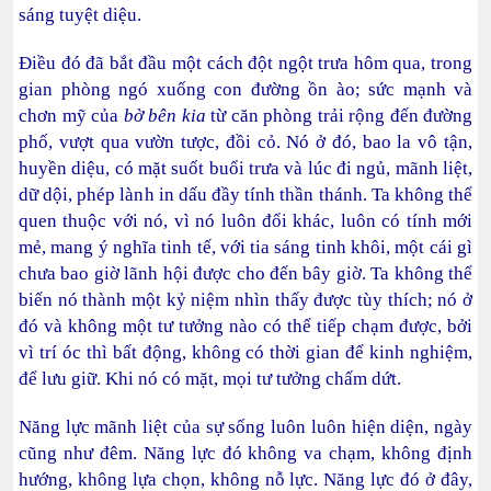
sáng tuyệt diệu.
Điều đó đã bắt đầu một cách đột ngột trưa hôm qua, trong
gian phòng ngó xuống con đường ồn ào; sức mạnh và
chơn mỹ của
bờ bên kia
từ căn phòng trải rộng đến đường
phố, vượt qua vườn tược, đồi cỏ. Nó ở đó, bao la vô tận,
huyền diệu, có mặt suốt buổi trưa và lúc đi ngủ, mãnh liệt,
dữ dội, phép lành in dấu đầy tính thần thánh. Ta không thể
quen thuộc với nó, vì nó luôn đổi khác, luôn có tính mới
mẻ, mang ý nghĩa tinh tế, với tia sáng tinh khôi, một cái gì
chưa bao giờ lãnh hội được cho đến bây giờ. Ta không thể
biến nó thành một kỷ niệm nhìn thấy được tùy thích; nó ở
đó và không một tư tưởng nào có thể tiếp chạm được, bởi
vì trí óc thì bất động, không có thời gian để kinh nghiệm,
để lưu giữ. Khi nó có mặt, mọi tư tưởng chấm dứt.
Năng lực mãnh liệt của sự sống luôn luôn hiện diện, ngày
cũng như đêm. Năng lực đó không va chạm, không định
hướng, không lựa chọn, không nỗ lực. Năng lực đó ở đây,