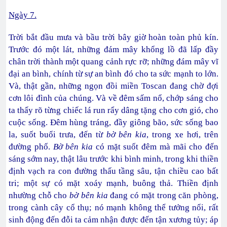
Ngày 7.
Trời bắt đầu mưa và bầu trời bây giờ hoàn toàn phủ kín.
Trước đó một lát, những đám mây khổng lồ đã lấp đầy
chân trời thành một quang cảnh rực rỡ; những đám mây vĩ
đại an bình, chính từ sự an bình đó cho ta sức mạnh to lớn.
Và, thật gần, những ngọn đồi miền Toscan đang chờ đợi
cơn lôi đình của chúng. Và về đêm sấm nổ, chớp sáng cho
ta thấy rõ từng chiếc lá run rẩy dâng tặng cho cơn gió, cho
cuộc sống. Đêm hùng tráng, đầy giông bão, sức sống bao
la, suốt buổi trưa, đến từ
bờ bên kia
, trong xe hơi, trên
đường phố.
Bờ bên kia
có mặt suốt đêm mà mãi cho đến
sáng sớm nay, thật lâu trước khi bình minh, trong khi thiền
định vạch ra con đường thấu tầng sâu, tận chiều cao bất
tri; một sự có mặt xoáy mạnh, buông thả. Thiền định
nhường chỗ cho
bờ bên kia
đang có mặt trong căn phòng,
trong cành cây cổ thụ; nó mạnh không thể tưởng nổi, rất
sinh động đến đỗi ta cảm nhận được đến tận xương tủy; áp