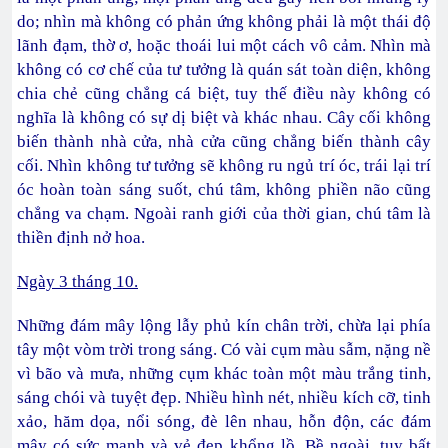
do; nhìn mà không có phản ứng không phải là một thái độ
lãnh đạm, thờ ơ, hoặc thoái lui một cách vô cảm. Nhìn mà
không có cơ chế của tư tưởng là quán sát toàn diện, không
chia chẻ cũng chẳng cá biệt, tuy thế điều này không có
nghĩa là không có sự dị biệt và khác nhau. Cây cối không
biến thành nhà cửa, nhà cửa cũng chẳng biến thành cây
cối. Nhìn không tư tưởng sẽ không ru ngủ trí óc, trái lại trí
óc hoàn toàn sáng suốt, chú tâm, không phiền não cũng
chẳng va chạm. Ngoài ranh giới của thời gian, chú tâm là
thiền định nở hoa.
Ngày 3 tháng 10.
Những đám mây lộng lẫy phủ kín chân trời, chừa lại phía
tây một vòm trời trong sáng. Có vài cụm màu sẫm, nặng nề
vì bão và mưa, những cụm khác toàn một màu trắng tinh,
sáng chói và tuyệt đẹp. Nhiều hình nét, nhiều kích cỡ, tinh
xảo, hăm dọa, nổi sóng, đè lên nhau, hỗn độn, các đám
mây có sức mạnh và vẻ đẹp khổng lồ. Bề ngoài, tuy bất