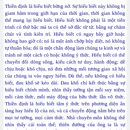
Thiền định là hiểu biết bừng nở. Sự hiểu biết này không bị
giam hãm trong giới hạn của thời gian, thời gian không
thể mang lại hiểu biết. Hiểu biết không phải là một tiến
trình có thứ bậc mà ta có thể sở đắc từ từ, bằng sự chăm
chút và tính kiên trì. Hiểu biết có ngay bây giờ hoặc
không bao giờ có; nó là một ánh chớp hủy diệt, nó không
tự thuần hóa; đó là một chấn động làm chúng ta kinh sợ và
tránh né một cách có hoặc không ý thức. Hiểu biết có thể
chuyển đổi dòng sống, kiểu cách tư duy, hành động; dễ
chịu hoặc khó chịu, nó đưa những mối tương giao xã hội
của chúng ta vào nguy hiểm. Dù thế, nếu không có hiểu
biết, đau khổ sẽ kéo dài. Đau khổ chỉ kết thúc bằng sự
hiểu biết chính mình, nhìn thấy tường tận mỗi suy niệm,
mỗi cảm thức, mỗi máy động của hữu thức lẫn vô thức.
Thiền định là hiểu biết tâm ý thức trên phương diện ẩn
tàng hay hiển lộ của nó, và cả chuyển động nằm bên trên
mọi tư tưởng, mọi cảm thức. Nhà chuyên môn không thể
nhìn thấy cái toàn thể; thiên đường của ông ta là sự