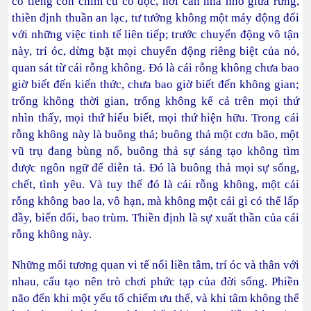
có tiếng con chim cú cô độc, nơi căn nhà nhỏ giữa rừng,
thiền định thuần an lạc, tư tưởng không một máy động đối
với những việc tinh tế liên tiếp; trước chuyển động vô tận
này, trí óc, dừng bặt mọi chuyển động riêng biệt của nó,
quan sát từ cái rỗng không. Đó là cái rỗng không chưa bao
giờ biết đến kiến thức, chưa bao giờ biết đến không gian;
trống không thời gian, trống không kể cả trên mọi thứ
nhìn thấy, mọi thứ hiểu biết, mọi thứ hiện hữu. Trong cái
rỗng không này là buông thả; buông thả một cơn bão, một
vũ trụ đang bùng nổ, buông thả sự sáng tạo không tìm
được ngôn ngữ để diễn tả. Đó là buông thả mọi sự sống,
chết, tình yêu. Và tuy thế đó là cái rỗng không, một cái
rỗng không bao la, vô hạn, mà không một cái gì có thể lấp
đầy, biến đổi, bao trùm. Thiền định là sự xuất thần của cái
rỗng không này.
Những mối tương quan vi tế nối liền tâm, trí óc và thân với
nhau, cấu tạo nên trò chơi phức tạp của đời sống. Phiền
não đến khi một yếu tố chiếm ưu thế, và khi tâm không thể