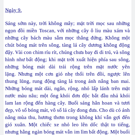
Ngày 9.
Sáng sớm này, trời không mây; mặt trời mọc sau những
ngọn đồi miền Toscan, với những cây ô liu màu xám và
những cây bách màu sẫm mọc thẳng đứng. Không một
chút bóng mát trên sông, tàng lá cây dương không động
đậy. Vài con chim ríu rít, chúng chưa bay đi di trú, và sông
hình như bất động; khi mặt trời xuất hiện phía sau sông,
những bóng mát dài trải rộng trên mặt nước yên
lặng. Nhưng một cơn gió nhẹ thổi trên đồi, ngược lên
thung lũng, rung động tàng lá trong ánh nắng ban mai.
Những bóng mát dài, ngắn, rộng, nhỏ lấp lánh trên mặt
nước màu nâu; một ống khói đơn độc bắt đầu nhả khói
lam lan rộng đến hàng cây. Buổi sáng hân hoan và tươi
đẹp, vô số bóng mát, vô số lá cây đong đưa. Cho dù có ánh
nắng mùa thu, hương thơm trong không khí vẫn gợi đến
gió xuân. Một chiếc xe nhỏ leo lên dốc thật to tiếng,
nhưng hằng ngàn bóng mát vẫn im lìm bất động. Một buổi