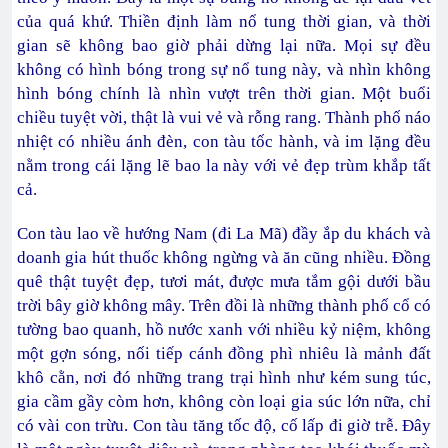
của quá khứ. Thiền định làm nổ tung thời gian, và thời
gian sẽ không bao giờ phải dừng lại nữa. Mọi sự đều
không có hình bóng trong sự nổ tung này, và nhìn không
hình bóng chính là nhìn vượt trên thời gian. Một buổi
chiều tuyệt vời, thật là vui vẻ và rỗng rang. Thành phố náo
nhiệt có nhiều ánh đèn, con tàu tốc hành, và im lặng đều
nằm trong cái lặng lẽ bao la này với vẻ đẹp trùm khắp tất
cả.
Con tàu lao về hướng Nam (đi La Mã) đầy ắp du khách và
doanh gia hút thuốc không ngừng và ăn cũng nhiều. Đồng
quê thật tuyệt đẹp, tươi mát, được mưa tắm gội dưới bầu
trời bây giờ không mây. Trên đồi là những thành phố cổ có
tường bao quanh, hồ nước xanh với nhiều kỷ niệm, không
một gợn sóng, nối tiếp cánh đồng phì nhiêu là mảnh đất
khô cằn, nơi đó những trang trại hình như kém sung túc,
gia cầm gầy còm hơn, không còn loại gia súc lớn nữa, chỉ
có vài con trừu. Con tàu tăng tốc độ, cố lấp đi giờ trễ. Đây