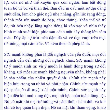
lực của nó như thể xuyên qua con người, làm bất động
toàn bộ trí óc và thân thể. Ban đầu in dấu một sự dịu dàng
suốt đêm, làm cho giấc ngủ nhẹ nhàng, gần lúc rạng đông,
thành một sức mạnh đè bẹp, chọc thủng. Thân thể và trí
óc, rất bén nhậy. lắng nghe tiếng lá xào xạc và nhìn thấy
bình minh xuất hiện phía sau cành một cây thông lớn sẫm
màu. Đầy ắp sự trìu mến đậm đà và vẻ đẹp vượt trên mọi
tư tưởng, mọi cảm xúc. Và kèm theo là phép lành.
Sức mạnh không phải là đối nghịch của yếu đuối; mọi đối
nghịch dẫn đến những đối nghịch khác. Sức mạnh không
từ ý muốn sinh ra; và ý muốn là hành động trong sự đối
kháng. Có một sức mạnh không nguyên nhân, không phải
là sản phẩm của nhiều quyết định. Chính sức mạnh này
hiện hữu trong sự từ bỏ và phủ nhận. Chính sức mạnh này
đột phát từ cái tuyệt đối một mình. Chính sức mạnh này
hiện đến khi mọi xung đột, mọi nỗ lực hoàn toàn dừng bặt.
Nó có mặt khi mọi tư tưởng và cảm thức chấm dứt, và khi
chỉ có tuệ quán hiện diện. Nó có mặt khi tham vọng, khao