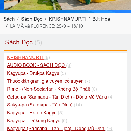
Sách
Sách Đọc
KRISHNAMURTI
Bút Hoa
LA MÃ và FLORENCE: 25/9 – 18/10
Sách Đọc
(5)
KRISHNAMURTI
(5)
AUDIO BOOK - SÁCH ĐỌC
(8)
Kagyupa - Drukpa Kagyu
(3)
Thuốc dân gian, gia truyền, cổ truyền
(7)
Rimé - (Non-Sectarian - Không Bộ Phái)
(3)
Gelug-pa (Sarmapa - Tân Dịch) - Dòng Mủ Vàng
(4)
Sakya-pa (Sarmapa - Tân Dịch)
(14)
Kagyupa - Baron Kagyu
(8)
Kagyupa - Drikung Kagyu
(0)
Kagyupa (Sarmapa - Tân Dịch) - Dòng Mủ Đen
(16)