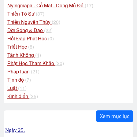
Nyingmapa - Cổ Mật - Dòng Mủ Đỏ
(17)
Thiền Tổ Sư
(37)
Thiền Nguyên Thủy
(20)
Đời Sống & Đạo
(22)
Hỏi Đáp Phật Học
(0)
Triết Học
(8)
Tánh Không
(4)
Phật Học Tham Khảo
(30)
Pháp luận
(21)
Tịnh độ
(7)
Luật
(11)
Kinh điển
(35)
Xem mục lục
Ngày 25.