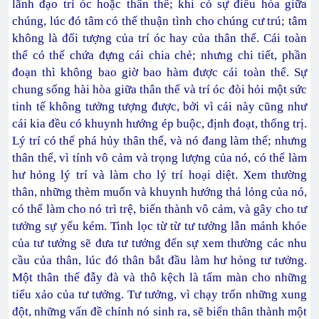
lãnh đạo trí óc hoặc thân thể; khi có sự điều hòa giữa
chúng, lúc đó tâm có thể thuận tình cho chúng cư trú; tâm
không là đối tượng của trí óc hay của thân thể. Cái toàn
thể có thể chứa đựng cái chia chẻ; nhưng chi tiết, phần
đoạn thì không bao giờ bao hàm được cái toàn thể. Sự
chung sống hài hòa giữa thân thể và trí óc đòi hỏi một sức
tinh tế không tưởng tượng được, bởi vì cái này cũng như
cái kia đều có khuynh hướng ép buộc, định đoạt, thống trị.
Lý trí có thể phá hủy thân thể, và nó đang làm thế; nhưng
thân thể, vì tính vô cảm và trọng lượng của nó, có thể làm
hư hỏng lý trí và làm cho lý trí hoại diệt. Xem thường
thân, những thèm muốn và khuynh hướng thả lỏng của nó,
có thể làm cho nó trì trệ, biến thành vô cảm, và gây cho tư
tưởng sự yếu kém. Tinh lọc từ từ tư tưởng lẫn mánh khóe
của tư tưởng sẽ đưa tư tưởng đến sự xem thường các nhu
cầu của thân, lúc đó thân bắt đầu làm hư hỏng tư tưởng.
Một thân thể đẫy đà và thô kệch là tấm màn cho những
tiểu xảo của tư tưởng. Tư tưởng, vì chạy trốn những xung
đột, những vấn đề chính nó sinh ra, sẽ biến thân thành một