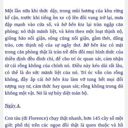
Một lần nữa khi thức dậy, trong mùi hương của khu rừng
kế cận, trước khi tiếng ồn xe cộ lên đồi vang trở lại, mưa
đập mạnh vào cửa sổ, và
bờ bên kia
lại tràn ngập căn
phòng; nó thật mãnh liệt, và kèm theo một loạt thịnh nộ,
giông bão nổi giận, sông cũng nổi giận, gầm thét, dâng
trào, cơn thịnh nộ của sự ngây thơ.
Bờ bên kia
có mặt
trong căn phòng thật là tràn trề đến đỗi mọi hình thức của
thiền định đều đình chỉ, để cho trí óc quan sát, cảm nhận
từ cái rỗng không của chính nó. Điều này kéo dài rất lâu,
có thể là do sức mãnh liệt của nó. Trí óc vẫn còn rỗng
không, đầy ắp cái
bờ bên kia
làm vỡ tung hết mọi đối
tượng suy tư, cảm thức hay quan sát; rỗng không trong đó
không một vật. Nó là sự hủy diệt toàn bộ.
Ngày 4.
Con tàu (đi Florence) chạy thật nhanh, hơn 145 cây số một
giờ; phố thị trên các ngọn đồi thật là quen thuộc và hồ