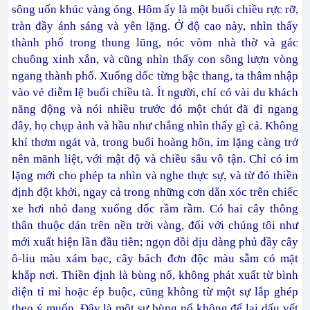
sông uốn khúc vàng óng. Hôm ấy là một buổi chiều rực rỡ,
tràn đầy ánh sáng và yên lặng. Ở độ cao này, nhìn thấy
thành phố trong thung lũng, nóc vòm nhà thờ và gác
chuông xinh xắn, và cũng nhìn thấy con sông lượn vòng
ngang thành phố. Xuống dốc từng bậc thang, ta thâm nhập
vào vẻ diễm lệ buổi chiều tà. Ít người, chỉ có vài du khách
năng động và nói nhiều trước đó một chút đã đi ngang
đây, họ chụp ảnh và hầu như chẳng nhìn thấy gì cả. Không
khí thơm ngát và, trong buổi hoàng hôn, im lặng càng trở
nên mãnh liệt, với mật độ và chiều sâu vô tận. Chỉ có im
lặng mới cho phép ta nhìn và nghe thực sự, và từ đó thiền
định đột khởi, ngay cả trong những cơn dằn xóc trên chiếc
xe hơi nhỏ đang xuống dốc rầm rầm. Có hai cây thông
thân thuộc dán trên nền trời vàng, đối với chúng tôi như
mới xuất hiện lần đầu tiên; ngọn đồi dịu dàng phủ đầy cây
ô-liu màu xám bạc, cây bách đơn độc màu sẫm có mặt
khắp nơi. Thiền định là bùng nổ, không phát xuất từ bình
diện tỉ mỉ hoặc ép buộc, cũng không từ một sự lắp ghép
theo ý muốn. Đây là một sự bùng nổ không để lại dấu vết