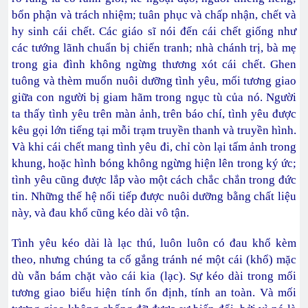
bổn phận và trách nhiệm; tuân phục và chấp nhận, chết và
hy sinh cái chết. Các giáo sĩ nói đến cái chết giống như
các tướng lãnh chuẩn bị chiến tranh; nhà chánh trị, bà mẹ
trong gia đình không ngừng thương xót cái chết. Ghen
tuông và thèm muốn nuôi dưỡng tình yêu, mối tương giao
giữa con người bị giam hãm trong ngục tù của nó. Người
ta thấy tình yêu trên màn ảnh, trên báo chí, tình yêu được
kêu gọi lớn tiếng tại mỗi trạm truyền thanh và truyền hình.
Và khi cái chết mang tình yêu đi, chỉ còn lại tấm ảnh trong
khung, hoặc hình bóng không ngừng hiện lên trong ký ức;
tình yêu cũng được lắp vào một cách chắc chắn trong đức
tin. Những thế hệ nối tiếp được nuôi dưỡng bằng chất liệu
này, và đau khổ cũng kéo dài vô tận.
Tình yêu kéo dài là lạc thú, luôn luôn có đau khổ kèm
theo, nhưng chúng ta cố gắng tránh né một cái (khổ) mặc
dù vẫn bám chặt vào cái kia (lạc). Sự kéo dài trong mối
tương giao biểu hiện tính ổn định, tính an toàn. Và mối