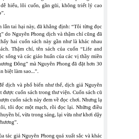
 hiểu, lôi cuốn, gần gũi, không triết lý cao
o”.
 lẫn tai hại này, đã khẳng định: “Tôi từng đọc
g” do Nguyên Phong dịch và thậm chí cũng đã
 thấy hai cuốn sách này gần như là khác nhau
sách. Thậm chí, tên sách của cuốn “Life and
uộc sống và các giáo huấn của các vị thầy miền
 phương Đông” mà Nguyên Phong đã đặt hơn 30
 biệt làm sao...”.
để dịch và phổ biến như thế, dịch giả Nguyên
hặt được cuốn sách trong thư viện. Cuốn sách cũ
mượn cuốn sách này đem về đọc chơi. Nhưng lạ
ôi, tôi đọc một mạch, rồi đọc lại. Những điều
 huyền bí, vừa trong sáng, lại vừa như khơi dậy
 Phương”.
ủa tác giả Nguyên Phong quá xuất sắc và khác