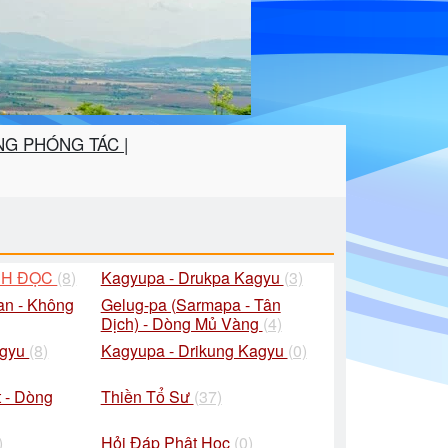
G PHÓNG TÁC |
CH ĐỌC
(8)
Kagyupa - Drukpa Kagyu
(3)
an - Không
Gelug-pa (Sarmapa - Tân
Dịch) - Dòng Mủ Vàng
(4)
agyu
(8)
Kagyupa - Drikung Kagyu
(0)
 - Dòng
Thiền Tổ Sư
(37)
)
Hỏi Đáp Phật Học
(0)