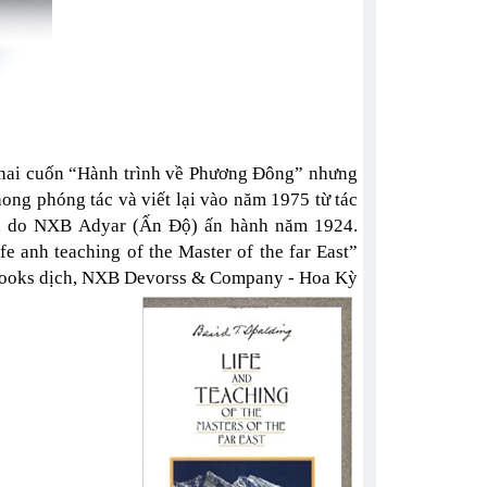
ó hai cuốn “Hành trình về Phương Đông” nhưng
ng phóng tác và viết lại vào năm 1975 từ tác
ng, do NXB Adyar (Ấn Độ) ấn hành năm 1924.
 anh teaching of the Master of the far East”
lebooks dịch, NXB Devorss & Company - Hoa Kỳ