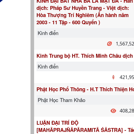
KINH ĐẠI BÁT NHÃ BA LA MẬT ĐA - Hán
dịch: Pháp Sư Huyền Trang - Việt dịch:
Hòa Thượng Trí Nghiêm (Ấn hành năm
2003 - 11 Tập - 600 Quyển )
Kinh điển
1,567,5
Kinh Trung bộ HT. Thích Minh Châu dịch
Kinh điển
421,9
Phật Học Phổ Thông - H.T Thích Thiện H
Phật Học Tham Khảo
408,2
LUẬN ĐẠI TRÍ ĐỘ
[MAHĀPRAJÑĀPĀRAMITĀ ŚĀSTRA] - Tá