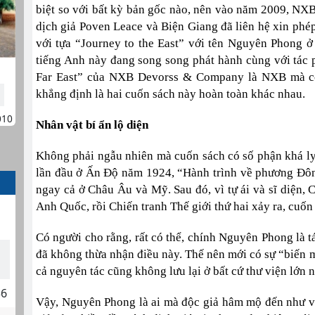
biệt so với bất kỳ bản gốc nào, nên vào năm 2009, NX
dịch giả Poven Leace và Biện Giang đã liên hệ xin ph
với tựa “Journey to the East” với tên Nguyên Phong ở 
tiếng Anh này đang song song phát hành cùng với tác 
Far East” của NXB Devorss & Company là NXB mà c
khẳng định là hai cuốn sách này hoàn toàn khác nhau.
010
Nhân vật bí ẩn lộ diện
Không phải ngẫu nhiên mà cuốn sách có số phận khá ly 
lần đầu ở Ấn Độ năm 1924, “Hành trình về phương Đôn
ngay cả ở Châu Âu và Mỹ. Sau đó, vì tự ái và sĩ diện,
Anh Quốc, rồi Chiến tranh Thế giới thứ hai xảy ra, cuốn
Có người cho rằng, rất có thể, chính Nguyên Phong là t
đã không thừa nhận điều này. Thế nên mới có sự “biến m
cả nguyên tác cũng không lưu lại ở bất cứ thư viện lớn nà
36
Vậy, Nguyên Phong là ai mà độc giả hâm mộ đến như v