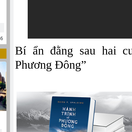
86
Bí ẩn đằng sau hai c
Phương Đông”