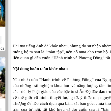
Hai tựa tiếng Anh đã khác nhau, nhưng do sự nhập nhè
862
tưởng bộ ra sau là “toàn tập”, nên cố mua cho trọn bộ.
liên quan gì đến cuốn “Hành trình về Phương Đông” rất
Nội dung hoàn toàn khác nhau
Nếu như cuốn “Hành trình về Phương Đông” của Nguyê
của những trải nghiệm khoa học về năng lượng, tâm lin
các triết lý Phật giáo của các bậc tu sĩ Ấn Độ đắc đạo tr
về thế giới vô hình, thuyết lượng tử, ý thức nhị nguy
Thượng đế. Do cách dịch quá bám sát bản gốc, chưa thoá
trận của từ ngữ, rất khó hiểu và gọi cuốn sau là “bản