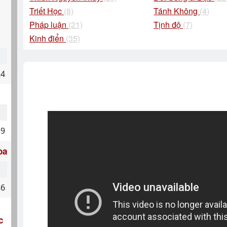
Triết Học
(8)
Tánh Không
(4)
Pháp luận
(21)
Tịnh độ
(7)
Kinh điển
(35)
24
59
oa
86
c