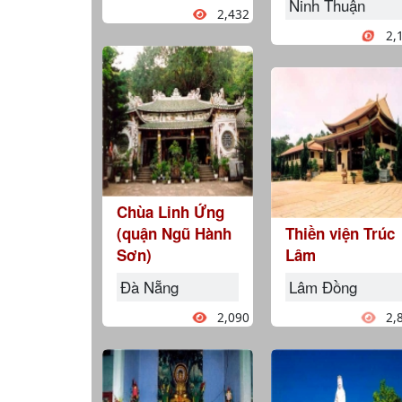
Ninh Thuận
2,432
2,
Chùa Linh Ứng
(quận Ngũ Hành
Thiền viện Trúc
Sơn)
Lâm
Đà Nẵng
Lâm Đồng
2,090
2,