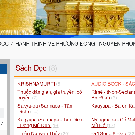
ĐỌC
HÀNH TRÌNH VỀ PHƯƠNG ĐÔNG | NGUYÊN PHON
Sách Đọc
(8)
KRISHNAMURTI
(5)
AUDIO BOOK - SÁ
Thuốc dân gian, gia truyền, cổ
Rimé - (Non-Sectari
truyền
(7)
Bộ Phái)
(3)
Sakya-pa (Sarmapa - Tân
Kagyupa - Baron K
Dịch)
(14)
Kagyupa (Sarmapa - Tân Dịch)
Nyingmapa - Cổ Mật
57
- Dòng Mủ Đen
(16)
Mủ Đỏ
(17)
Thiền Nguyên Thủy
(20)
Đời Sống & Đạo
(22