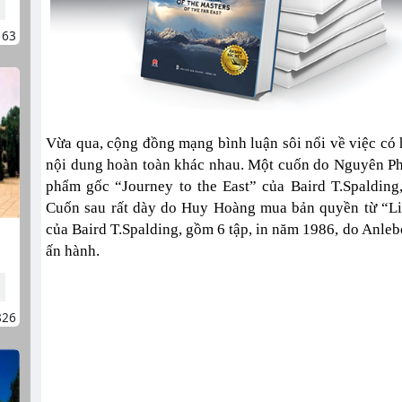
163
Vừa qua, cộng đồng mạng bình luận sôi nổi về việc c
nội dung hoàn toàn khác nhau. Một cuốn do Nguyên Pho
phẩm gốc “Journey to the East” của Baird T.Spaldi
Cuốn sau rất dày do Huy Hoàng mua bản quyền từ “Life
của Baird T.Spalding, gồm 6 tập, in năm 1986, do An
ấn hành.
826