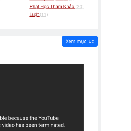
Phật Học Tham Khảo
(30)
Luật
(11)
Xem mục lục