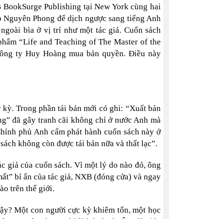
B BookSurge Publishing tại New York cùng hai
ép Nguyên Phong để dịch ngược sang tiếng Anh
ngoài bìa ở vị trí như một tác giả. Cuốn sách
phẩm “Life and Teaching of The Master of the
ông ty Huy Hoàng mua bản quyền. Điều này
kỳ. Trong phần tái bản mới có ghi: “Xuất bản
g” đã gây tranh cãi không chỉ ở nước Anh mà
 Chính phủ Anh cấm phát hành cuốn sách này ở
 sách không còn được tái bản nữa và thất lạc”.
ác giả của cuốn sách. Vì một lý do nào đó, ông
ất” bí ẩn của tác giả, NXB (đóng cửa) và ngay
o trên thế giới.
ậy? Một con người cực kỳ khiêm tốn, một học