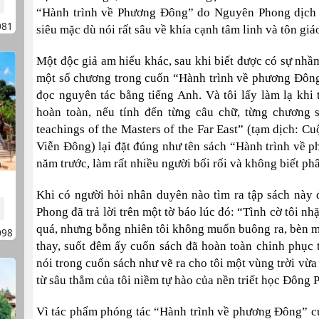
“Hành trình về Phương Đông” do Nguyên Phong dịch dễ
081
siêu mặc dù nói rất sâu về khía cạnh tâm linh và tôn giá
Một độc giả am hiểu khác, sau khi biết được có sự nhầm
một số chương trong cuốn “Hành trình về phương Đôn
đọc nguyên tác bằng tiếng Anh. Và tôi lấy làm lạ khi
hoàn toàn, nếu tính đến từng câu chữ, từng chương 
teachings of the Masters of the Far East” (tạm dịch: C
Viễn Đông) lại đặt đúng như tên sách “Hành trình về
năm trước, làm rất nhiều người bối rối và không biết phân
Khi có người hỏi nhân duyên nào tìm ra tập sách này 
Phong đã trả lời trên một tờ báo lúc đó: “Tình cờ tôi n
quá, nhưng bỗng nhiên tôi không muốn buông ra, bèn 
098
thay, suốt đêm ấy cuốn sách đã hoàn toàn chinh phục t
nói trong cuốn sách như vẽ ra cho tôi một vùng trời vừa
từ sâu thẳm của tôi niềm tự hào của nền triết học Đông
Vì tác phẩm phóng tác “Hành trình về phương Đông” c