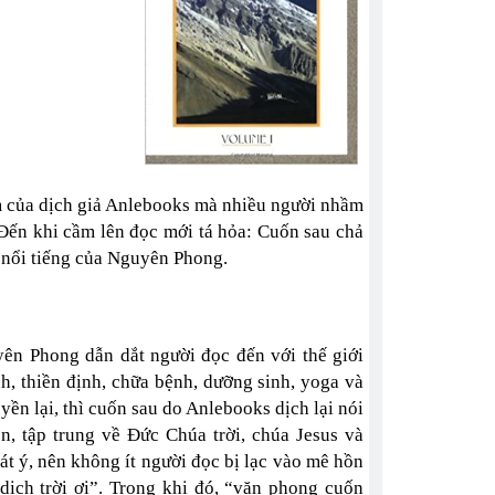
m của dịch giả Anlebooks mà nhiều người nhầm
 Đến khi cầm lên đọc mới tá hỏa: Cuốn sau chả
 nổi tiếng của Nguyên Phong.
n Phong dẫn dắt người đọc đến với thế giới
h, thiền định, chữa bệnh, dưỡng sinh, yoga và
uyền lại, thì cuốn sau do Anlebooks dịch lại nói
ên, tập trung về Đức Chúa trời, chúa Jesus và
t ý, nên không ít người đọc bị lạc vào mê hồn
 dịch trời ơi”. Trong khi đó, “văn phong cuốn