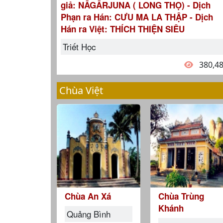
giả: NĀGĀRJUNA ( LONG THỌ) - Dịch
Phạn ra Hán: CƯU MA LA THẬP - Dịch
Hán ra Việt: THÍCH THIỆN SIÊU
Triết Học
380,4
Chùa Việt
Chùa An Xá
Chùa Trùng
Khánh
Quảng Bình