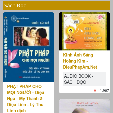
Sách Đọc
Kinh Ánh Sáng
Hoàng Kim -
DieuPhapAm.Net
AUDIO BOOK -
SÁCH ĐỌC
PHẬT PHÁP CHO
1,967
MỌI NGƯỜI - Diệu
Ngộ - Mỹ Thanh &
Diệu Liên - Lý Thu
Linh dịch