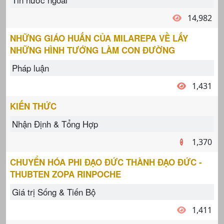
14,982
NHỮNG GIÁO HUẤN CỦA MILAREPA VỀ LẤY
NHỮNG HÌNH TƯỚNG LÀM CON ĐƯỜNG
Pháp luận
1,431
KIẾN THỨC
Nhận Định & Tổng Hợp
1,370
CHUYỂN HÓA PHI ĐẠO ĐỨC THÀNH ĐẠO ĐỨC -
THUBTEN ZOPA RINPOCHE
Giá trị Sống & Tiến Bộ
1,411