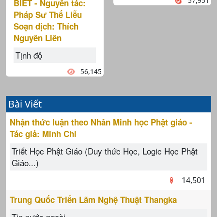
57,951
BIẾT - Nguyên tác:
Pháp Sư Thế Liễu
Soạn dịch: Thích
Nguyên Liên
Tịnh độ
56,145
Bài Viết
Nhận thức luận theo Nhân Minh học Phật giáo -
Tác giả: Minh Chi
Triết Học Phật Giáo (Duy thức Học, Logic Học Phật
Giáo...)
14,501
Trung Quốc Triển Lãm Nghệ Thuật Thangka
Tin nước ngoài