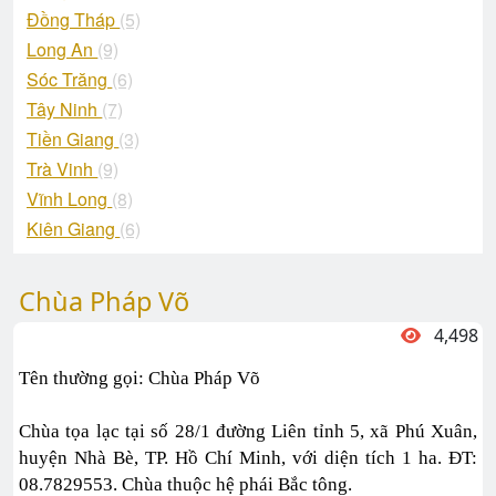
Đồng Tháp
(5)
Long An
(9)
Sóc Trăng
(6)
Tây Ninh
(7)
Tiền Giang
(3)
Trà Vinh
(9)
Vĩnh Long
(8)
Kiên Giang
(6)
Chùa Pháp Võ
4,498
Tên thường gọi: Chùa Pháp Võ
Chùa tọa lạc tại số 28/1 đường Liên tỉnh 5, xã Phú Xuân,
huyện Nhà Bè, TP. Hồ Chí Minh, với diện tích 1 ha. ĐT:
08.7829553. Chùa thuộc hệ phái Bắc tông.