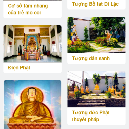
Tượng Bồ tát Di Lặc
Cơ sở làm nhang
của trẻ mồ côi
Tượng đản sanh
Điện Phật
Tượng đức Phật
thuyết pháp