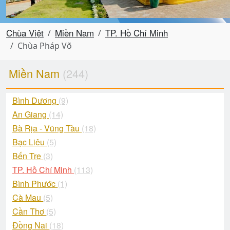
Chùa Việt
Miền Nam
TP. Hồ Chí Minh
Chùa Pháp Võ
Miền Nam
(244)
Bình Dương
(9)
An Giang
(14)
Bà Rịa - Vũng Tàu
(18)
Bạc Liêu
(5)
Bến Tre
(3)
TP. Hồ Chí Minh
(113)
Bình Phước
(1)
Cà Mau
(5)
Cần Thơ
(5)
Đồng Nai
(18)