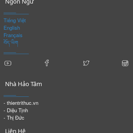
Ngôn Ngữ
Tiếng Việt
English
Français
བོད་ཡིག
Nhà Hảo Tâm
- thientrithuc.vn
- Diệu Tịnh
- Thị Đức
Liên Hệ