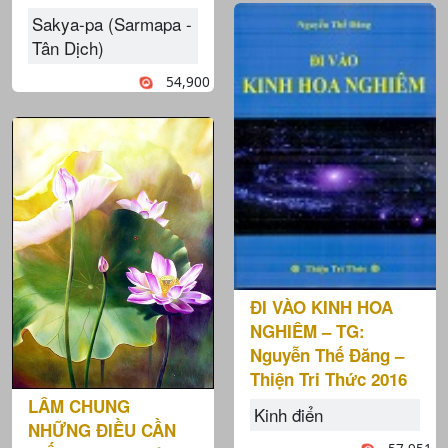
Sakya-pa (Sarmapa -
Tân Dịch)
54,900
ĐI VÀO KINH HOA
NGHIÊM – TG:
Nguyễn Thế Đăng –
Thiện Tri Thức 2016
LÂM CHUNG
Kinh điển
NHỮNG ĐIỀU CẦN