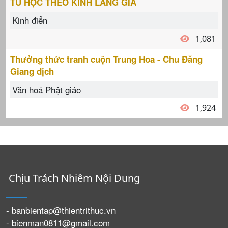
TU HỌC THEO KINH LĂNG GIÀ
Kinh điển
1,081
Thưởng thức tranh cuộn Trung Hoa - Chu Đăng
Giang dịch
Văn hoá Phật giáo
1,924
Chịu Trách Nhiêm Nội Dung
- banbientap@thientrithuc.vn
- bienman0811@gmail.com