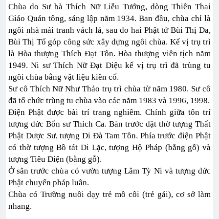
Chùa do Sư bà Thích Nữ Liễu Tướng, dòng Thiên Thai
Giáo Quán tông, sáng lập năm 1934. Ban đầu, chùa chỉ là
ngôi nhà mái tranh vách lá, sau do hai Phật tử Bùi Thị Da,
Bùi Thị Tố góp công sức xây dựng ngôi chùa. Kế vị trụ trì
là Hòa thượng Thích Đạt Tôn. Hòa thượng viên tịch năm
1949. Ni sư Thích Nữ Đạt Diệu kế vị trụ trì đã trùng tu
ngôi chùa bằng vật liệu kiên cố.
Sư cô Thích Nữ Như Thảo trụ trì chùa từ năm 1980. Sư cô
đã tổ chức trùng tu chùa vào các năm 1983 và 1996, 1998.
Điện Phật được bài trí trang nghiêm. Chính giữa tôn trí
tượng đức Bổn sư Thích Ca. Bàn trước đặt thờ tượng Thất
Phật Dược Sư, tượng Di Đà Tam Tôn. Phía trước điện Phật
có thờ tượng Bồ tát Di Lặc, tượng Hộ Pháp (bằng gỗ) và
tượng Tiêu Diện (bằng gỗ).
Ở sân trước chùa có vườn tượng Lâm Tỳ Ni và tượng đức
Phật chuyển pháp luân.
Chùa có Trường nuôi dạy trẻ mồ côi (trẻ gái), cơ sở làm
nhang.