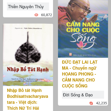
Thiền Nguyên Thủy
60,872
ĐỨC ĐẠT LAI LẠT
MA - Chuyển ngữ
HOANG PHONG -
CẨM NANG CHO
CUỘC SỐNG
Nhập Bồ tát Hạnh
Đời Sống & Đạo
Bodhisattvacharyava
tara - Việt dịch:
42,235
Thích Nữ Trí Hải