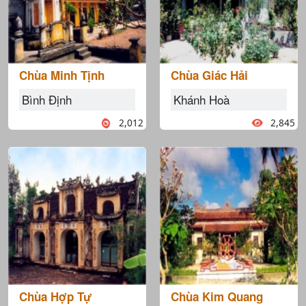
Chùa Minh Tịnh
Chùa Giác Hải
Bình Định
Khánh Hoà
2,012
2,845
Chùa Hợp Tự
Chùa Kim Quang