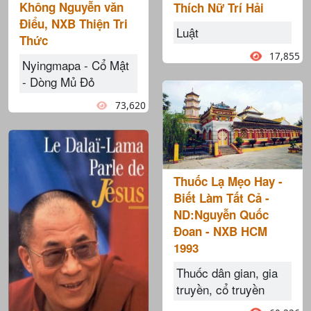
Không Nguyễn văn
Thích Nữ Trí Hải
Điểu, NXB Thiện Tri
Luật
Thức
17,855
Nyingmapa - Cổ Mật
- Dòng Mủ Đỏ
73,620
Thuốc Lạ Mẹo Hay -
Biết Làm Tất Cả -
ND:Nguyễn Quốc
Đoan - NXB HCM
1993
Thuốc dân gian, gia
truyền, cổ truyền