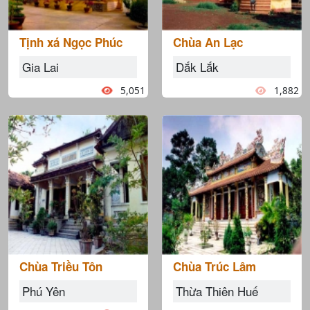
Tịnh xá Ngọc Phúc
Chùa An Lạc
Gia Lai
Dắk Lắk
5,051
1,882
Chùa Triều Tôn
Chùa Trúc Lâm
Phú Yên
Thừa Thiên Huế