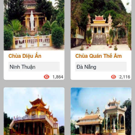
Chùa Diệu Ấn
Chùa Quán Thế Âm
Ninh Thuận
Đà Nẵng
1,864
2,116