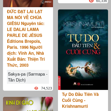
60,336
ĐỨC ĐẠT LAI LẠT
MA NÓI VỀ CHÚA
GIÊSU Nguyên tác:
LE DALAI LAMA
PARLE DE JÉSUS
Éditions Brepols,
Paris. 1996 Người
dịch: Vĩnh An, Nhà
Xuất Bản: Thiện Tri
Thức, 2003
Sakya-pa (Sarmapa -
Tân Dịch)
74,523
Tự Do Đầu Tiên Và
Cuối Cùng -
Krishnamurti