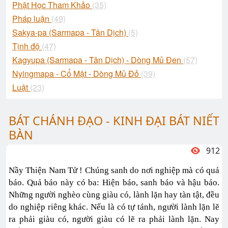
Phật Học Tham Khảo
(35)
Pháp luận
(49)
Sakya-pa (Sarmapa - Tân Dịch)
(5)
Tịnh độ
(47)
Kagyupa (Sarmapa - Tân Dịch) - Dòng Mủ Đen
(57)
Nyingmapa - Cổ Mật - Dòng Mủ Đỏ
(39)
Luật
(23)
BÁT CHÁNH ĐẠO - KINH ĐẠI BÁT NIẾT
BÀN
912
Nầy Thiện Nam Tử ! Chúng sanh do nơi nghiệp mà có quả
báo. Quả báo này có ba: Hiện báo, sanh báo và hậu báo.
Những người nghèo cùng giàu có, lành lặn hay tàn tật, đều
do nghiệp riêng khác. Nếu là có tự tánh, người lành lặn lẽ
ra phải giàu có, người giàu có lẽ ra phải lành lặn. Nay