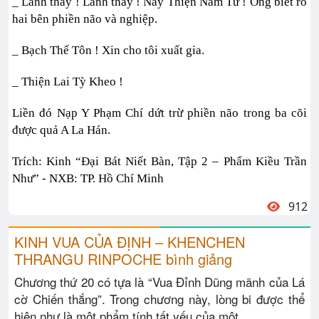
_ Lành thay ! Lành thay ! Nầy Thiện Nam Tử ! Ông biết rõ
hai bên phiền não và nghiệp.
_ Bạch Thế Tôn ! Xin cho tôi xuất gia.
_ Thiện Lai Tỳ Kheo !
Liền đó Nạp Y Phạm Chí dứt trừ phiền não trong ba cõi
được quả A La Hán.
Trích: Kinh “Đại Bát Niết Bàn, Tập 2 – Phẩm Kiều Trần
Như” - NXB: TP. Hồ Chí Minh
912
KINH VUA CỦA ĐỊNH – KHENCHEN
THRANGU RINPOCHE bình giảng
Chương thứ 20 có tựa là “Vua Đỉnh Dũng mãnh của Lá
cờ Chiến thắng”. Trong chương này, lòng bi được thể
hiện như là một phẩm tính tất yếu của một