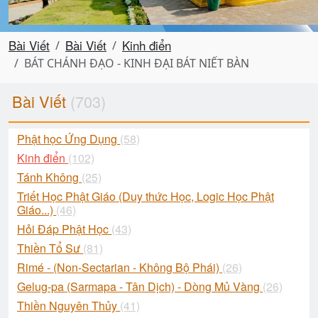
Bài Viết
Bài Viết
Kinh điển
BÁT CHÁNH ĐẠO - KINH ĐẠI BÁT NIẾT BÀN
Bài Viết
(703)
Phật học Ứng Dụng
(58)
Kinh điển
(102)
Tánh Không
(25)
Triết Học Phật Giáo (Duy thức Học, Logic Học Phật
Giáo...)
(46)
Hỏi Đáp Phật Học
(43)
Thiền Tổ Sư
(81)
Rimé - (Non-Sectarian - Không Bộ Phái)
(26)
Gelug-pa (Sarmapa - Tân Dịch) - Dòng Mủ Vàng
(26)
Thiền Nguyên Thủy
(41)