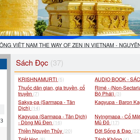
TÔNG VIỆT NAM THE WAY OF ZEN IN VIETNAM - NGUYÊ
Sách Đọc
(37)
KRISHNAMURTI
(5)
AUDIO BOOK - SÁ
Thuốc dân gian, gia truyền, cổ
Rimé - (Non-Sectari
truyền
(7)
Bộ Phái)
(3)
Sakya-pa (Sarmapa - Tân
Kagyupa - Baron K
Dịch)
(14)
Kagyupa (Sarmapa - Tân Dịch)
Nyingmapa - Cổ Mật
73
- Dòng Mủ Đen
(16)
Mủ Đỏ
(17)
Thiền Nguyên Thủy
(20)
Đời Sống & Đạo
(22
Triết Học
(8)
Tánh Không
(4)