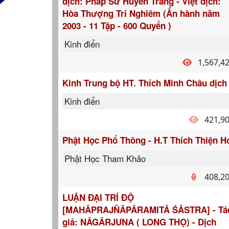
dịch: Pháp Sư Huyền Trang - Việt dịch:
Hòa Thượng Trí Nghiêm (Ấn hành năm
2003 - 11 Tập - 600 Quyển )
Kinh điển
1,567,4
Kinh Trung bộ HT. Thích Minh Châu dịch
Kinh điển
421,9
Phật Học Phổ Thông - H.T Thích Thiện H
Phật Học Tham Khảo
408,2
LUẬN ĐẠI TRÍ ĐỘ
[MAHĀPRAJÑĀPĀRAMITĀ ŚĀSTRA] - Tá
giả: NĀGĀRJUNA ( LONG THỌ) - Dịch