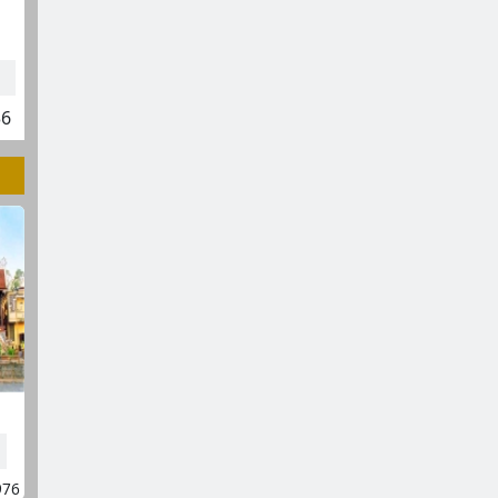
36
976