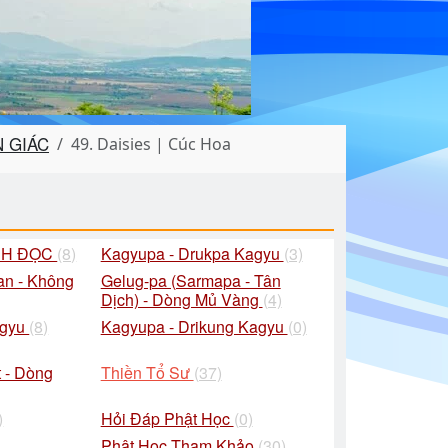
N GIÁC
49. Daisies | Cúc Hoa
CH ĐỌC
(8)
Kagyupa - Drukpa Kagyu
(3)
an - Không
Gelug-pa (Sarmapa - Tân
Dịch) - Dòng Mủ Vàng
(4)
agyu
(8)
Kagyupa - Drikung Kagyu
(0)
 - Dòng
Thiền Tổ Sư
(37)
)
Hỏi Đáp Phật Học
(0)
Phật Học Tham Khảo
(30)