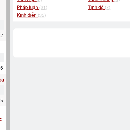
Pháp luận
(21)
Tịnh độ
(7)
Kinh điển
(35)
22
06
oa
05
c