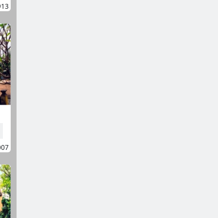
913
007