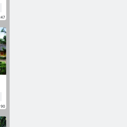
247
190