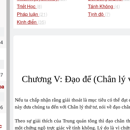
Triết Học
(8)
Tánh Không
(4)
Pháp luận
(21)
Tịnh độ
(7)
Kinh điển
(35)
24
07
Chương V: Đạo đế (Chân lý 
oa
Nếu ta chấp nhận rằng giải thoát là mục tiêu có thể đạt 
06
này đưa chúng ta đến với Chân lý thứ tư, nói về đạo chân
Theo sự giải thích của Trung quán tông thì đạo chân th
c
một chứng ngộ trực giác về tính không. Lý do là vì chứn