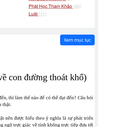
Phật Học Tham Khảo
(30)
Luật
(11)
Xem mục lục
về con đường thoát khổ)
đến, thì làm thế nào để có thể đạt đến? Câu hỏi
 thật.
ật nên được hiểu theo ý nghĩa là sự phát triển
g ngộ trực giác về tính không trực tiếp đưa tới