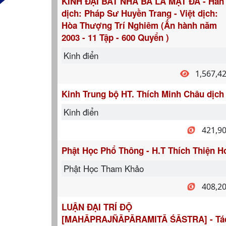
KINH ĐẠI BÁT NHÃ BA LA MẬT ĐA - Hán
dịch: Pháp Sư Huyền Trang - Việt dịch:
Hòa Thượng Trí Nghiêm (Ấn hành năm
2003 - 11 Tập - 600 Quyển )
Kinh điển
1,567,4
Kinh Trung bộ HT. Thích Minh Châu dịch
Kinh điển
421,9
Phật Học Phổ Thông - H.T Thích Thiện H
Phật Học Tham Khảo
408,2
LUẬN ĐẠI TRÍ ĐỘ
[MAHĀPRAJÑĀPĀRAMITĀ ŚĀSTRA] - Tá