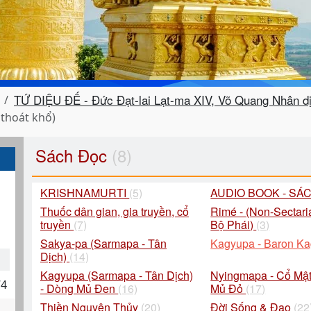
TỨ DIỆU ĐẾ - Đức Đạt-lai Lạt-ma XIV, Võ Quang Nhân dị
thoát khổ)
Sách Đọc
(8)
KRISHNAMURTI
(5)
AUDIO BOOK - SÁ
Thuốc dân gian, gia truyền, cổ
Rimé - (Non-Sectari
truyền
(7)
Bộ Phái)
(3)
Sakya-pa (Sarmapa - Tân
Kagyupa - Baron K
Dịch)
(14)
Kagyupa (Sarmapa - Tân Dịch)
Nyingmapa - Cổ Mật
74
- Dòng Mủ Đen
(16)
Mủ Đỏ
(17)
Thiền Nguyên Thủy
(20)
Đời Sống & Đạo
(22