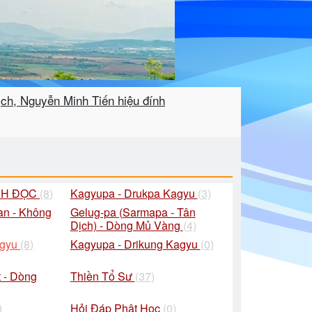
ch, Nguyễn Minh Tiến hiệu đính
CH ĐỌC
(8)
Kagyupa - Drukpa Kagyu
(3)
an - Không
Gelug-pa (Sarmapa - Tân
Dịch) - Dòng Mủ Vàng
(4)
agyu
(8)
Kagyupa - Drikung Kagyu
(0)
 - Dòng
Thiền Tổ Sư
(37)
)
Hỏi Đáp Phật Học
(0)