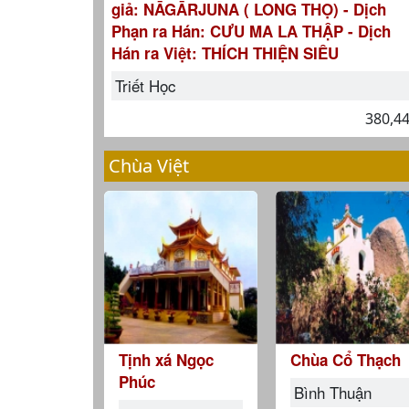
giả: NĀGĀRJUNA ( LONG THỌ) - Dịch
Phạn ra Hán: CƯU MA LA THẬP - Dịch
Hán ra Việt: THÍCH THIỆN SIÊU
Triết Học
380,4
Chùa Việt
Tịnh xá Ngọc
Chùa Cổ Thạch
Phúc
Bình Thuận