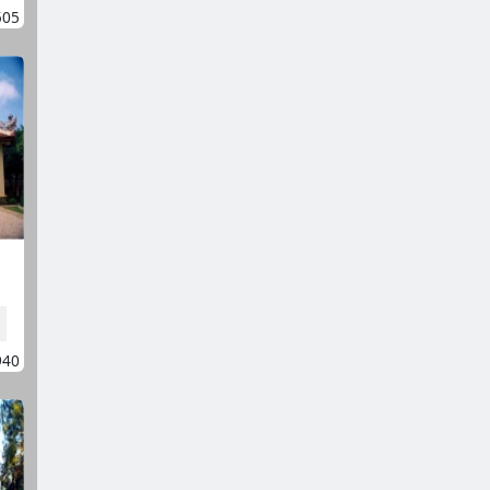
505
940