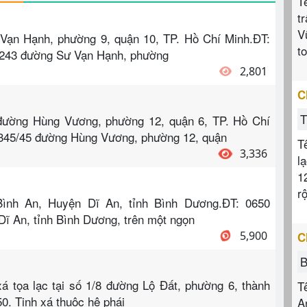
T
t
V
 Vạn Hạnh, phường 9, quận 10, TP. Hồ Chí Minh.ĐT:
t
ố 243 đường Sư Vạn Hạnh, phường
2,801
C
T
5 đường Hùng Vương, phường 12, quận 6, TP. Hồ Chí
 345/45 đường Hùng Vương, phường 12, quận
T
3,336
l
1
r
Bình An, Huyện Dĩ An, tỉnh Bình Dương.ĐT: 0650
Dĩ An, tỉnh Bình Dương, trên một ngọn
5,900
C
B
á tọa lạc tại số 1/8 đường Lộ Đất, phường 6, thành
T
0. Tịnh xá thuộc hệ phái
A