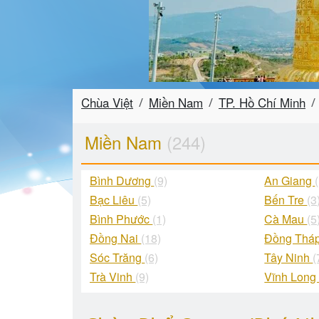
Chùa Việt
Miền Nam
TP. Hồ Chí Minh
Miền Nam
(244)
Bình Dương
(9)
An Giang
Bạc Liêu
(5)
Bến Tre
(3
Bình Phước
(1)
Cà Mau
(5
Đồng Nai
(18)
Đồng Thá
Sóc Trăng
(6)
Tây Ninh
(
Trà Vinh
(9)
Vĩnh Lon