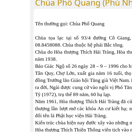
Chùa Phổ Quang (Phú N
Tên thường gọi: Chùa Phổ Quang
Chùa tọa lạc tại số 93/4 đường Cô Giang
08.8458088. Chùa thuộc hệ phái Bắc tông.
Chùa do Hòa thượng Thích Hải Tràng, Hòa thư
năm 1938.
Báo Giác Ngộ số 26 ngày 28 – 9 – 1996 cho b
Tân Quy, Chợ Lớn, xuất gia năm 16 tuổi, thọ
đồng Trưởng lão Giáo hội Tăng già Việt Nam.
ra đời, Ngài được cung cử vào ngôi vị Phó T
Tý (1972), trụ thế 89 năm, 60 hạ lạp.
Năm 1961, Hòa thượng Thích Hải Tràng đã cử 
thượng lần lượt mở các khóa An cư kiết hạ;
đổi tên là Phật học viện Hải Tràng.
Kiến trúc chùa hiện nay đước xây vào những 
Hòa thượng Thích Thiện Thông viên tịch vào 