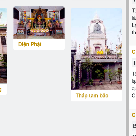
T
l
L
t
Điện Phật
C
T
T
l
q
g
C
Tháp tam bảo
C
B