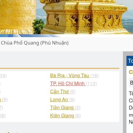
Chùa Phổ Quang (Phú Nhuận)
T
C
(14)
Bà Rịa - Vũng Tàu
(18)
B
)
TP. Hồ Chí Minh
(113)
)
Cần Thơ
(5)
T
p
(5)
Long An
(9)
C
D
7)
Tiền Giang
(3)
m
g
(8)
Kiên Giang
(6)
N