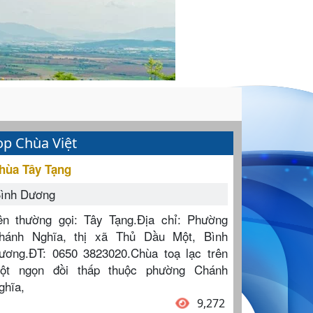
op Chùa Việt
hùa Tây Tạng
ình Dương
ên thường gọi: Tây Tạng.Địa chỉ: Phường
hánh Nghĩa, thị xã Thủ Dầu Một, Bình
ương.ĐT: 0650 3823020.Chùa toạ lạc trên
ột ngọn đồi thấp thuộc phường Chánh
ghĩa,
9,272