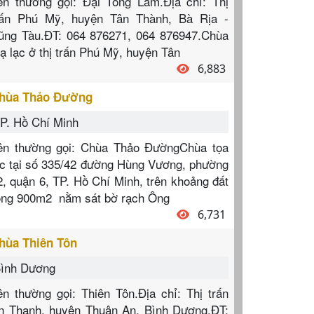
ên thường gọi: Đại Tòng Lâm.Địa chỉ: Thị
rấn Phú Mỹ, huyện Tân Thành, Bà Rịa -
ũng Tàu.ĐT: 064 876271, 064 876947.Chùa
oạ lạc ở thị trấn Phú Mỹ, huyện Tân
6,883
hùa Thảo Đường
P. Hồ Chí Minh
ên thường gọi: Chùa Thảo ĐườngChùa tọa
ạc tại số 335/42 đường Hùng Vương, phường
2, quận 6, TP. Hồ Chí Minh, trên khoảng đất
ộng 900m2 nằm sát bờ rạch Ông
6,731
hùa Thiên Tôn
ình Dương
ên thường gọi: Thiên Tôn.Địa chỉ: Thị trấn
n Thạnh, huyện Thuận An, Bình Dương.ĐT: