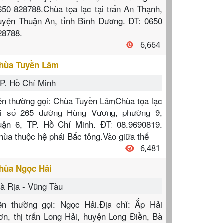
650 828788.Chùa tọa lạc tại trấn An Thạnh,
uyện Thuận An, tỉnh Bình Dương. ĐT: 0650
28788.
6,664
hùa Tuyền Lâm
P. Hồ Chí Minh
ên thường gọi: Chùa Tuyền LâmChùa tọa lạc
ại số 265 đường Hùng Vương, phường 9,
uận 6, TP. Hồ Chí Minh. ĐT: 08.9690819.
hùa thuộc hệ phái Bắc tông.Vào giữa thế
6,481
hùa Ngọc Hải
à Rịa - Vũng Tàu
ên thường gọi: Ngọc Hải.Địa chỉ: Ấp Hải
ơn, thị trấn Long Hải, huyện Long Điền, Bà