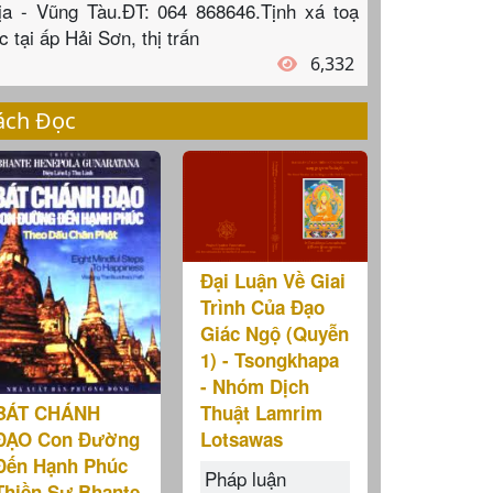
ịa - Vũng Tàu.ĐT: 064 868646.Tịnh xá toạ
c tại ấp Hải Sơn, thị trấn
6,332
ách Đọc
Đại Luận Về Giai
Trình Của Đạo
Giác Ngộ (Quyễn
1) - Tsongkhapa
- Nhóm Dịch
Thuật Lamrim
BÁT CHÁNH
Lotsawas
ĐẠO Con Đường
Đến Hạnh Phúc
Pháp luận
Thiền Sư Bhante