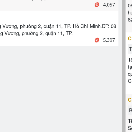
4,057
0
h
8
g Vương, phường 2, quận 11, TP. Hồ Chí Minh.ĐT: 08
ng Vương, phường 2, quận 11, TP.
C
5,397
T
T
t
q
C
C
B
T
S