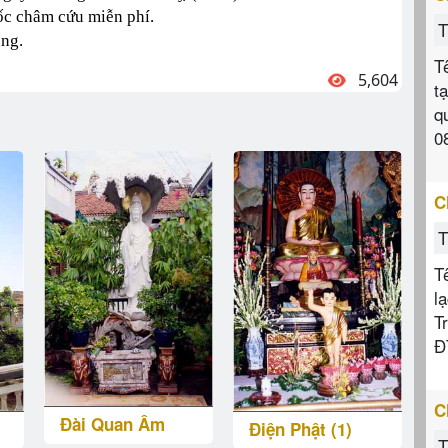
ốc châm cứu miễn phí.
T
ùng.
T
5,604
t
q
0
C
T
T
l
T
Đ
C
Đài Quan Âm
Điện Phật (1)
T