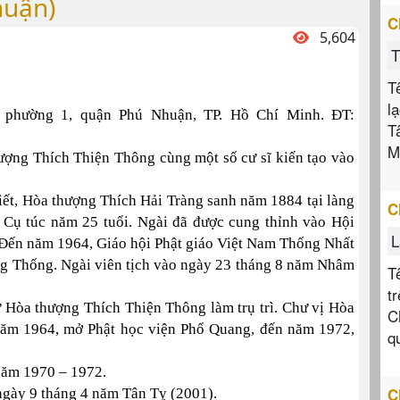
huận)
C
5,604
T
T
l
, phường 1, quận Phú Nhuận, TP. Hồ Chí Minh. ĐT:
T
M
ợng Thích Thiện Thông cùng một số cư sĩ kiến tạo vào
iết, Hòa thượng Thích Hải Tràng sanh năm 1884 tại làng
C
 Cụ túc năm 25 tuổi. Ngài đã được cung thỉnh vào Hội
L
 Đến năm 1964, Giáo hội Phật giáo Việt Nam Thống Nhất
ăng Thống. Ngài viên tịch vào ngày 23 tháng 8 năm Nhâm
T
t
Hòa thượng Thích Thiện Thông làm trụ trì. Chư vị Hòa
C
 năm 1964, mở Phật học viện Phổ Quang, đến năm 1972,
q
năm 1970 – 1972.
C
ngày 9 tháng 4 năm Tân Tỵ (2001).