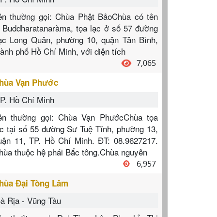
ên thường gọi: Chùa Phật BảoChùa có tên
à Buddharatanaràma, tọa lạc ở số 57 đường
ạc Long Quân, phường 10, quận Tân Bình,
hành phố Hồ Chí Minh, với diện tích
7,065
hùa Vạn Phước
P. Hồ Chí Minh
ên thường gọi: Chùa Vạn PhướcChùa tọa
ạc tại số 55 đường Sư Tuệ Tĩnh, phường 13,
uận 11, TP. Hồ Chí Minh. ĐT: 08.9627217.
hùa thuộc hệ phái Bắc tông.Chùa nguyên
6,957
hùa Đại Tòng Lâm
à Rịa - Vũng Tàu