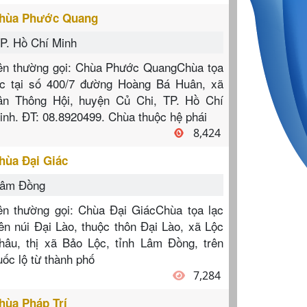
hùa Phước Quang
P. Hồ Chí Minh
ên thường gọi: Chùa Phước QuangChùa tọa
ạc tại số 400/7 đường Hoàng Bá Huân, xã
ân Thông Hội, huyện Củ Chi, TP. Hồ Chí
inh. ĐT: 08.8920499. Chùa thuộc hệ phái
8,424
hùa Đại Giác
âm Đồng
ên thường gọi: Chùa Đại GiácChùa tọa lạc
rên núi Đại Lào, thuộc thôn Đại Lào, xã Lộc
hâu, thị xã Bảo Lộc, tỉnh Lâm Đồng, trên
uốc lộ từ thành phố
7,284
hùa Pháp Trí