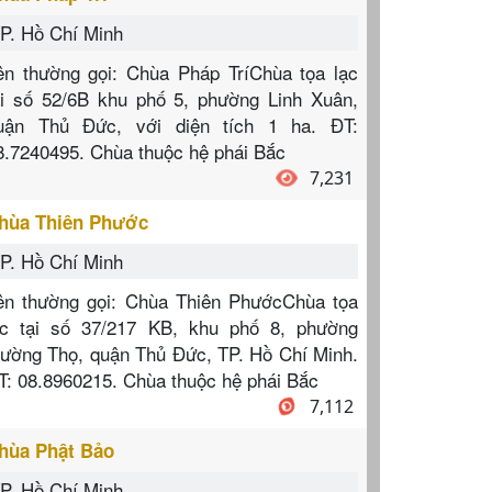
P. Hồ Chí Minh
ên thường gọi: Chùa Pháp TríChùa tọa lạc
ại số 52/6B khu phố 5, phường Linh Xuân,
uận Thủ Đức, với diện tích 1 ha. ĐT:
8.7240495. Chùa thuộc hệ phái Bắc
7,231
hùa Thiên Phước
P. Hồ Chí Minh
ên thường gọi: Chùa Thiên PhướcChùa tọa
ạc tại số 37/217 KB, khu phố 8, phường
rường Thọ, quận Thủ Đức, TP. Hồ Chí Minh.
T: 08.8960215. Chùa thuộc hệ phái Bắc
7,112
hùa Phật Bảo
P. Hồ Chí Minh