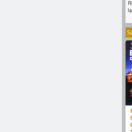
R
lạ
S