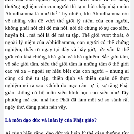
thường nghiệm của con người thì tạm thời chấp nhận môn
Abhidhamma là như thế. Tuy nhiên, khi Abhidhamma nói
về những vấn đề vượt thế giới lý niệm của con người,
không phải nói chỉ để mà nói, nói để chứng tỏ sự cao siêu,
huyền bí... mà nói là để mà tu tập. Thế giới vượt thoát, ở
ngoài lý niệm của Abhidhamma, con người có thể chứng
nghiệm, thấy rõ ngay tại đây và bây giờ; tức vẫn là thế
giới của khả chứng, khả giác và khả nghiệm. Sắc giới tâm,
vô sắc giới tâm, siêu thế giới tâm là những tâm ở thế giới
cao và xa – ngoài sự hiểu biết của con người – nhưng ai
cũng có thể tu tập, thiền định và thiền quán để thực
nghiệm nó ra sao. Chính do mặc cảm tự ti, sợ rằng Phật
giáo không có bộ môn siêu hình học cao siêu như Tây
phương mà các nhà học Phật đã làm một sự so sánh rất
ngây thơ, đáng phàn nàn vậy.
Là môn đạo đức và luân lý của Phật giáo?
Ai cũng hiểu rằng, đạo đức và luân lý thế gian thường tùy