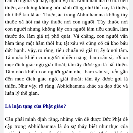
cần có nghĩa vụ này, nghĩa vụ nọ. Abhidhamma có nói đến
thiện, ác nhưng không nói hành động như thế này là thiện,
như thế kia là ác. Thiện, ác trong Abhidhamma không tùy
thuộc xã hội mà tùy thuộc nơi con người. Tùy thuộc nơi
con người nhưng không lấy con người làm tiêu chuẩn, làm
thước đo, làm giá trị phổ quát. Vả chăng, con người vẫn
hàm tàng một hầm thói hư, tật xấu và cũng có cả kho báu
đức hạnh. Vậy, rõ ràng, tiêu chuẩn và giá trị ấy ở nơi tâm.
Tâm nào khiến con người nhiễm nặng tham sân si, rời xa
mục đích giác ngộ giải thoát; tâm ấy được gọi là bất thiện.
Tâm nào khiến con người giảm nhẹ tham sân si, tiến gần
đến mục đích giác ngộ, giải thoát; tâm ấy được gọi là
thiện. Như vậy, rõ ràng, Abhidhamma khác xa đạo đức và
luân lý thế gian.
Là luận tạng của Phật giáo?
Cần phải minh định rằng, những vấn đề được Đức Phật đề
cập trong Abhidhamma là do sự thấy biết như thực của