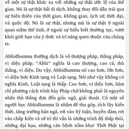
về một sự thật khác xa với những sự thật ước lệ của thế
gian. Nó là sự thật bất di dịch, không thay đổi dẫu trải qua
sự biến thiên của thời gian, không gian, lịch sử, thời đại,
và quốc độ. Nó là sự thật, nhưng mà là sự thật ở ngoài
quan niệm thế tình, ở ngoài sự hiểu biết thường tục, vượt
khỏi giới hạn của ý thức và trí năng quen thuộc của chúng
ta.
Abhidhamma thường dịch là vô thượng pháp, thắng pháp,
vi diệu pháp. “Abhi” nghĩa là cao thượng, cao cả, thù
thắng, vi diệu. Do vậy, Abhidhamma nó cao hơn, lớn hơn,
vi diệu hơn Kinh tạng và Luật tạng. Nói như vậy không có
nghĩa Kinh, Luật tạng là thấp. Cao hơn, vi diệu hơn, hàm
chỉ phương cách trình bày Pháp chứ không phải là nguyên
nhân thù thắng đưa đến giác ngộ, giải thoát. Có một số
người học Abhidhamma là nhằm để thu góp, tích lũy kiến
thức, tăng trưởng bản ngã, rơi vào hý luận, huyền đàm, rơi
vào chấp kiến và sở tri thì vẫn là những trình độ thấp thỏi,
những đại họa, những căn bệnh trầm kha! Thời Phật tại