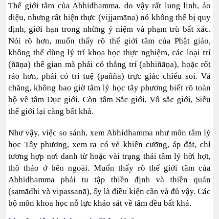
Thế giới tâm của Abhidhamma, do vậy rất lung linh, ảo
diệu, nhưng rất hiện thực (vijjamāna) nó không thể bị quy
định, giới hạn trong những ý niệm và phạm trù bất xác.
Nói rõ hơn, muốn thấy rõ thế giới tâm của Phật giáo,
không thể dùng lý trí khoa học thực nghiệm, các loại trí
(ñāṇa) thế gian mà phải có thắng trí (abhiñāṇa), hoặc rốt
ráo hơn, phải có trí tuệ (paññā) trực giác chiếu soi. Vả
chăng, không bao giờ tâm lý học tây phương biết rõ toàn
bộ về tâm Dục giới. Còn tâm Sắc giới, Vô sắc giới, Siêu
thế giới lại càng bất khả.
Như vậy, việc so sánh, xem Abhidhamma như môn tâm lý
học Tây phương, xem ra có vẻ khiên cưỡng, áp đặt, chỉ
tương hợp nơi danh từ hoặc vài trạng thái tâm lý hời hợt,
thô tháo ở bên ngoài. Muốn thấy rõ thế giới tâm của
Abhidhamma phải tu tập thiền định và thiền quán
(samādhi và vipassanā), ấy là điều kiện cần và đủ vậy. Các
bộ môn khoa học nỗ lực khảo sát về tâm đều bất khả.