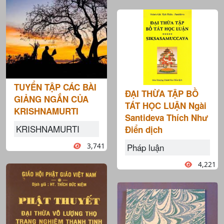
TUYỂN TẬP CÁC BÀI
ĐẠI THỪA TẬP BỒ
GIẢNG NGẮN CỦA
TÁT HỌC LUẬN Ngài
KRISHNAMURTI
Santideva Thích Như
KRISHNAMURTI
Điển dịch
Pháp luận
3,741
4,221