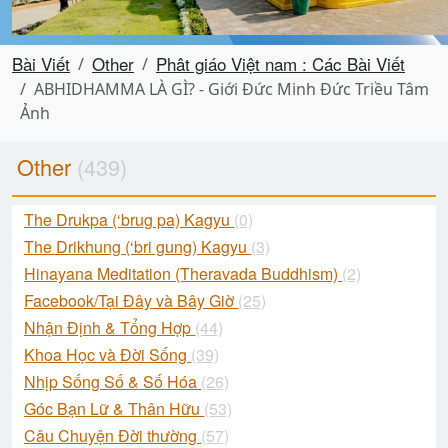
Bài Viết
Other
Phât giáo Việt nam : Các Bài Viết
ABHIDHAMMA LÀ GÌ? - Giới Đức Minh Đức Triều Tâm
Ảnh
Other
(439)
The Drukpa (‘brug pa) Kagyu
(0)
The Drikhung (‘bri gung) Kagyu
(3)
Hinayana Meditation (Theravada Buddhism)
(2)
Facebook/Tại Đây và Bây Giờ
(25)
Nhận Định & Tổng Hợp
(44)
Khoa Học và Đời Sống
(39)
Nhịp Sống Số & Số Hóa
(26)
Góc Bạn Lữ & Thân Hữu
(53)
Câu Chuyện Đời thường
(57)