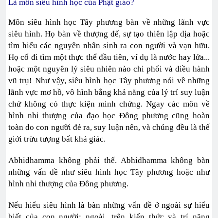
Là môn siêu hình học của Phật giáo?
Môn siêu hình học Tây phương bàn về những lãnh vực
siêu hình. Họ bàn về thượng đế, sự tạo thiên lập địa hoặc
tìm hiểu các nguyên nhân sinh ra con người và vạn hữu.
Họ cố đi tìm một thực thể đầu tiên, ví dụ là nước hay lửa...
hoặc một nguyên lý siêu nhiên nào chi phối và điều hành
vũ trụ! Như vậy, siêu hình học Tây phương nói về những
lãnh vực mơ hồ, vô hình bằng khả năng của lý trí suy luận
chứ không có thực kiện minh chứng. Ngay các môn về
hình nhi thượng của đạo học Đông phương cũng hoàn
toàn do con người đẻ ra, suy luận nên, và chúng đều là thế
giới trừu tượng bất khả giác.
Abhidhamma không phải thế. Abhidhamma không bàn
những vấn đề như siêu hình học Tây phương hoặc như
hình nhi thượng của Đông phương.
Nếu hiểu siêu hình là bàn những vấn đề ở ngoài sự hiểu
biết của con người; ngoài, trên kiến thức và trí năng