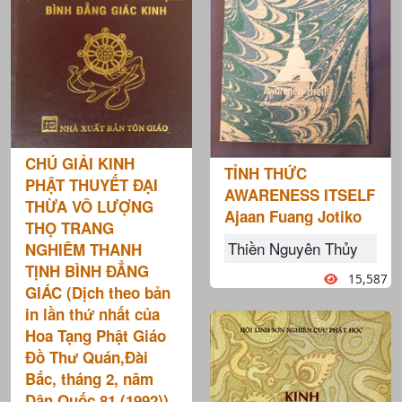
CHÚ GIẢI KINH
TỈNH THỨC
PHẬT THUYẾT ĐẠI
AWARENESS ITSELF
THỪA VÔ LƯỢNG
Ajaan Fuang Jotiko
THỌ TRANG
Thiền Nguyên Thủy
NGHIÊM THANH
TỊNH BÌNH ĐẲNG
15,587
GIÁC (Dịch theo bản
in lần thứ nhất của
Hoa Tạng Phật Giáo
Ðồ Thư Quán,Ðài
Bắc, tháng 2, năm
Dân Quốc 81 (1992))