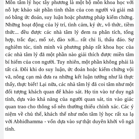
Môn tâm lý học tây phương là một bộ môn khoa học với
nỗ lực khảo sát phần tinh thần của con người và giải mã
nó bằng ức đoán, suy luận hoặc phương pháp kiểm chứng.
Những hoạt động của lý trí, tình cảm, ký ức, vô thức, tiềm
thức... đều được các nhà tâm lý đem ra phân tích, tổng
hợp, trắc đạc, mổ xẻ, đào xới... rất chi li, thấu đáo. Sự
nghiêm túc, tinh minh và phương pháp rất khoa học của
các nhà tâm lý đã một phần nào giải thích được miền tâm
bí hiểm của con người. Tuy nhiên, một phần không phải là
tất cả. Đôi khi do suy luận, ức đoán hoặc kiểm chứng vội
vã, nông cạn mà đưa ra những kết luận tưởng như là thực
thấy, thực biết! Lại nữa, các nhà tâm lý đã coi tâm như một
đối tượng khách quan để khảo sát. Họ tin vào tư duy ngã
tính, dựa vào khả năng của người quan sát, tin vào giác
quan trao cho thông số nên thường thiếu chính xác. Các ý
niệm về chủ thể, khách thể như môn tâm lý học rất xa lạ
với Abhidhamma - vốn dựa vào sự thật duyên khởi vô ngã
tính.