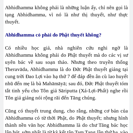
Abhidhamma không phải là những luận ấy, chỉ nên gọi là
tạng Abhidhamma, vì nó là như thị thuyết, như thực
thuyết.
Abhidhamma có phải do Phật thuyết không?
Có nhiều học giả, nhà nghiên cứu nghi ngờ là
Abhidhamma không phải do Phật thuyết mà do các vị sư
uyên bác về sau soạn thảo. Nhưng theo truyền thống
Theravāda, Abhidhamma là do Đức Phật thuyết giảng tại
cung trời Đao Lợi vào hạ thứ 7 để đáp đền ân cù lao huyết
nhũ đến mẹ là bà Mahāmāyā; sau đó, Đức Phật thuyết tóm
tắt tinh yếu cho Tôn giả Sāriputta (Xá-Lợi-Phất) nghe rồi
Tôn giả giảng nói rộng rãi đến Tăng chúng.
Cũng có thuyết trung dung, cho rằng, những cơ bản của
Abhidhamma có từ thời Phật, do Phật thuyết; nhưng hình
thành nền văn học Abhidhamma là do chư Tăng bác học
lập bút, sớm nhất là từ kỳ kết tập Tam Tạng lần thứ ba, vào