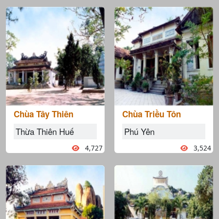
Chùa Tây Thiên
Chùa Triều Tôn
Thừa Thiên Huế
Phú Yên
4,727
3,524