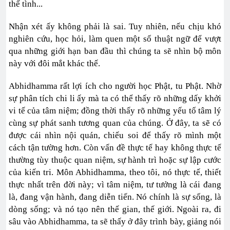
thế tình...
Nhận xét ấy không phải là sai. Tuy nhiên, nếu chịu khó
nghiên cứu, học hỏi, làm quen một số thuật ngữ để vượt
qua những giới hạn ban đầu thì chúng ta sẽ nhìn bộ môn
này với đôi mắt khác thế.
Abhidhamma rất lợi ích cho người học Phật, tu Phật. Nhờ
sự phân tích chi li ấy mà ta có thể thấy rõ những dấy khởi
vi tế của tâm niệm; đồng thời thấy rõ những yếu tố tâm lý
cùng sự phát sanh tương quan của chúng. Ở đây, ta sẽ có
được cái nhìn nội quán, chiếu soi để thấy rõ mình một
cách tận tường hơn. Còn vấn đề thực tế hay không thực tế
thường tùy thuộc quan niệm, sự hành trì hoặc sự lập cước
của kiến tri. Môn Abhidhamma, theo tôi, nó thực tế, thiết
thực nhất trên đời này; vì tâm niệm, tư tưởng là cái đang
là, đang vận hành, đang diễn tiến. Nó chính là sự sống, là
dòng sống; và nó tạo nên thế gian, thế giới. Ngoài ra, đi
sâu vào Abhidhamma, ta sẽ thấy ở đây trình bày, giảng nói