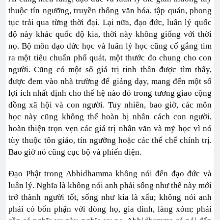
thuộc tín ngưỡng, truyền thống văn hóa, tập quán, phong
tục trải qua từng thời đại. Lại nữa, đạo đức, luân lý quốc
độ này khác quốc độ kia, thời này không giống với thời
nọ. Bộ môn đạo đức học và luân lý học cũng cố gắng tìm
ra một tiêu chuẩn phổ quát, một thước đo chung cho con
người. Cũng có một số giá trị tinh thần được tìm thấy,
được đem vào nhà trường để giảng dạy, mang đến một số
lợi ích nhất định cho thế hệ nào đó trong tương giao cộng
đồng xã hội và con người. Tuy nhiên, bao giờ, các môn
học này cũng không thể hoàn bị nhân cách con người,
hoàn thiện trọn vẹn các giá trị nhân văn và mỹ học vì nó
tùy thuộc tôn giáo, tín ngưỡng hoặc các thể chế chính trị.
Bao giờ nó cũng cục bộ và phiến diện.
Đạo Phật trong Abhidhamma không nói đến đạo đức và
luân lý. Nghĩa là không nói anh phải sống như thế này mới
trở thành người tốt, sống như kia là xấu; không nói anh
phải có bổn phận với dòng họ, gia đình, làng xóm; phải