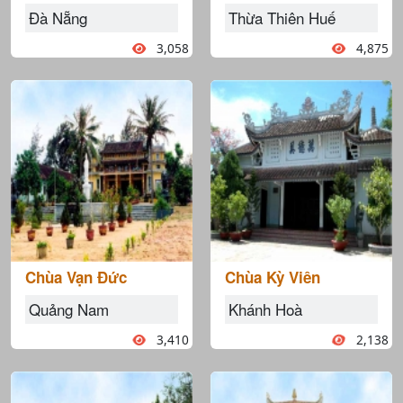
Đà Nẵng
Thừa Thiên Huế
3,058
4,875
Chùa Vạn Đức
Chùa Kỳ Viên
Quảng Nam
Khánh Hoà
3,410
2,138