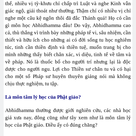
thế, nhiều vị tỳ-khưu chỉ chấp trì Luật và nghe Kinh vẫn
giác ngộ, giải thoát như thường. Thậm chí có nhiều vị chỉ
nghe một câu kệ ngôn thôi đã đắc Thánh quả! Họ có cần
gì môn học Abhidhamma đâu! Do vậy, Abhidhamma cao
cả, thù thắng vì trình bày những pháp tế vi, sâu nhiệm, cần
thiết và hữu ích cho những ai có đời sống tu học nghiêm
túc, tinh cần thiền định và thiền tuệ, muốn trang bị cho
mình những thấy biết chân xác, vi diệu, tinh tế về tâm và
về pháp. Nó là thuốc bổ cho người trí nhưng lại là độc
dược cho người ngu. Lợi cho Thiền sư chân tu và có hại
cho một số Pháp sư huyên thuyên giảng nói mà không
chịu thực nghiệm, tu tập.
Là môn tâm lý học của Phật giáo?
Abhidhamma thường được giới nghiên cứu, các nhà học
giả xưa nay, đông cũng như tây xem như là môn tâm lý
học của Phật giáo. Điều ấy có đúng chăng?