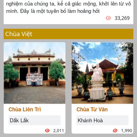
nghiệm của chúng ta, kể cả giấc mộng, khởi lên từ vô
minh. Đây là một tuyên bố làm hoảng hốt
33,269
Chùa Việt
Chùa Liên Trì
Chùa Từ Vân
Dắk Lắk
Khánh Hoà
2,011
1,990