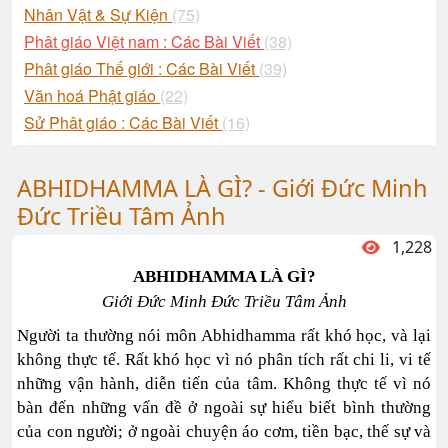
Nhân Vật & Sự Kiện
(75)
Phât giáo Việt nam : Các Bài Viết
(38)
Phât giáo Thế giới : Các Bài Viết
(39)
Văn hoá Phật giáo
(22)
Sử Phât giáo : Các Bài Viết
(16)
ABHIDHAMMA LÀ GÌ? - Giới Đức Minh
Đức Triều Tâm Ảnh
1,228
ABHIDHAMMA LÀ GÌ?
Giới Đức Minh Đức Triều Tâm Ảnh
Người ta thường nói môn Abhidhamma rất khó học, và lại
không thực tế. Rất khó học vì nó phân tích rất chi li, vi tế
những vận hành, diễn tiến của tâm. Không thực tế vì nó
bàn đến những vấn đề ở ngoài sự hiểu biết bình thường
của con người; ở ngoài chuyện áo cơm, tiền bạc, thế sự và