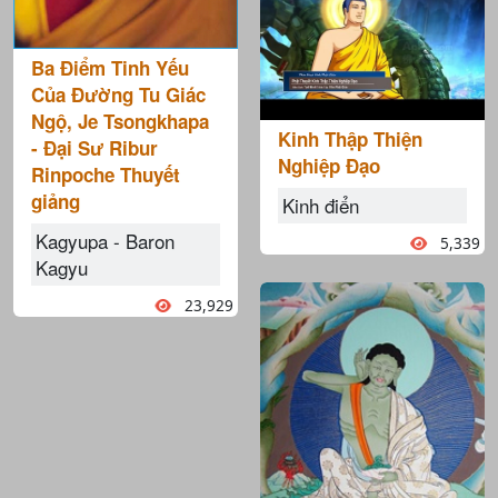
Ba Điểm Tinh Yếu
Của Đường Tu Giác
Ngộ, Je Tsongkhapa
Kinh Thập Thiện
- Đại Sư Ribur
Nghiệp Đạo
Rinpoche Thuyết
giảng
Kinh điển
Kagyupa - Baron
5,339
Kagyu
23,929