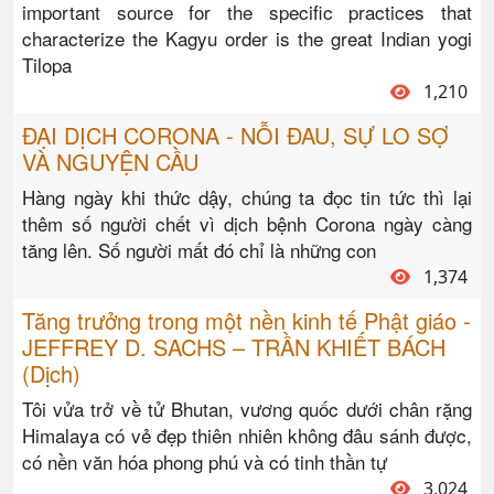
important source for the specific practices that
characterize the Kagyu order is the great Indian yogi
Tilopa
1,210
ĐẠI DỊCH CORONA - NỖI ĐAU, SỰ LO SỢ
VÀ NGUYỆN CẦU
Hàng ngày khi thức dậy, chúng ta đọc tin tức thì lại
thêm số người chết vì dịch bệnh Corona ngày càng
tăng lên. Số người mất đó chỉ là những con
1,374
Tăng trưởng trong một nền kinh tế Phật giáo -
JEFFREY D. SACHS – TRẦN KHIẾT BÁCH
(Dịch)
Tôi vửa trở về tử Bhutan, vương quốc dưới chân rặng
Himalaya có vẻ đẹp thiên nhiên không đâu sánh được,
có nền văn hóa phong phú và có tinh thần tự
3,024