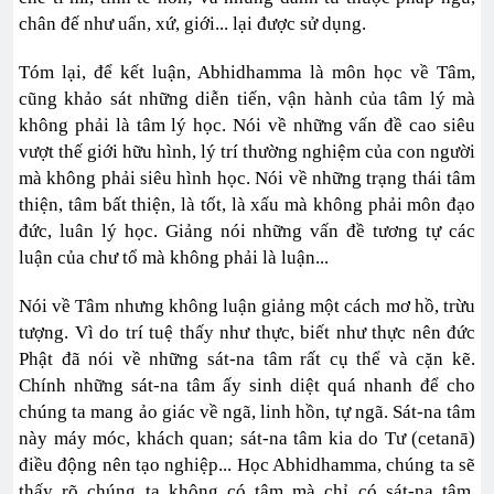
chân đế như uẩn, xứ, giới... lại được sử dụng.
Tóm lại, để kết luận, Abhidhamma là môn học về Tâm,
cũng khảo sát những diễn tiến, vận hành của tâm lý mà
không phải là tâm lý học. Nói về những vấn đề cao siêu
vượt thế giới hữu hình, lý trí thường nghiệm của con người
mà không phải siêu hình học. Nói về những trạng thái tâm
thiện, tâm bất thiện, là tốt, là xấu mà không phải môn đạo
đức, luân lý học. Giảng nói những vấn đề tương tự các
luận của chư tổ mà không phải là luận...
Nói về Tâm nhưng không luận giảng một cách mơ hồ, trừu
tượng. Vì do trí tuệ thấy như thực, biết như thực nên đức
Phật đã nói về những sát-na tâm rất cụ thể và cặn kẽ.
Chính những sát-na tâm ấy sinh diệt quá nhanh để cho
chúng ta mang ảo giác về ngã, linh hồn, tự ngã. Sát-na tâm
này máy móc, khách quan; sát-na tâm kia do Tư (cetanā)
điều động nên tạo nghiệp... Học Abhidhamma, chúng ta sẽ
thấy rõ chúng ta không có tâm mà chỉ có sát-na tâm.