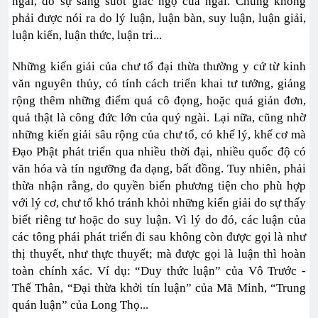
ngài, do sự sáng suốt giác ngộ của ngài. Chúng không
phải được nói ra do lý luận, luận bàn, suy luận, luận giải,
luận kiến, luận thức, luận tri...
Những kiến giải của chư tổ đại thừa thường y cứ từ kinh
văn nguyên thủy, có tính cách triển khai tư tưởng, giảng
rộng thêm những điểm quá cô đọng, hoặc quá giản đơn,
quả thật là công đức lớn của quý ngài. Lại nữa, cũng nhờ
những kiến giải sâu rộng của chư tổ, có khế lý, khế cơ mà
Đạo Phật phát triển qua nhiều thời đại, nhiều quốc độ có
văn hóa và tín ngưỡng đa dạng, bất đồng. Tuy nhiên, phải
thừa nhận rằng, do quyền biến phương tiện cho phù hợp
với lý cơ, chư tổ khó tránh khỏi những kiến giải do sự thấy
biết riêng tư hoặc do suy luận. Vì lý do đó, các luận của
các tông phái phát triển đi sau không còn được gọi là như
thị thuyết, như thực thuyết; mà được gọi là luận thì hoàn
toàn chính xác. Ví dụ: “Duy thức luận” của Vô Trước -
Thế Thân, “Đại thừa khởi tín luận” của Mã Minh, “Trung
quán luận” của Long Thọ...