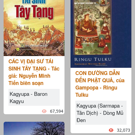
CÁC VỊ ĐẠI SƯ TÁI
SINH TÂY TẠNG - Tác
CON ĐƯỜNG DẪN
giả: Nguyễn Minh
ĐẾN PHẬT QUẢ, của
Tiến biên soạn
Gampopa - Ringu
Kagyupa - Baron
Tulku
Kagyu
Kagyupa (Sarmapa -
67,594
Tân Dịch) - Dòng Mủ
Đen
32,073