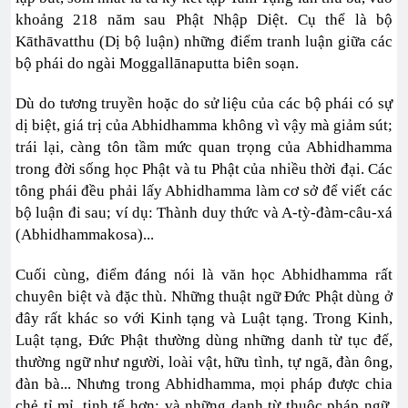
khoảng 218 năm sau Phật Nhập Diệt. Cụ thể là bộ
Kāthāvatthu (Dị bộ luận) những điểm tranh luận giữa các
bộ phái do ngài Moggallānaputta biên soạn.
Dù do tương truyền hoặc do sử liệu của các bộ phái có sự
dị biệt, giá trị của Abhidhamma không vì vậy mà giảm sút;
trái lại, càng tôn tầm mức quan trọng của Abhidhamma
trong đời sống học Phật và tu Phật của nhiều thời đại. Các
tông phái đều phải lấy Abhidhamma làm cơ sở để viết các
bộ luận đi sau; ví dụ: Thành duy thức và A-tỳ-đàm-câu-xá
(Abhidhammakosa)...
Cuối cùng, điểm đáng nói là văn học Abhidhamma rất
chuyên biệt và đặc thù. Những thuật ngữ Đức Phật dùng ở
đây rất khác so với Kinh tạng và Luật tạng. Trong Kinh,
Luật tạng, Đức Phật thường dùng những danh từ tục đế,
thường ngữ như người, loài vật, hữu tình, tự ngã, đàn ông,
đàn bà... Nhưng trong Abhidhamma, mọi pháp được chia
chẻ tỉ mỉ, tinh tế hơn; và những danh từ thuộc pháp ngữ,