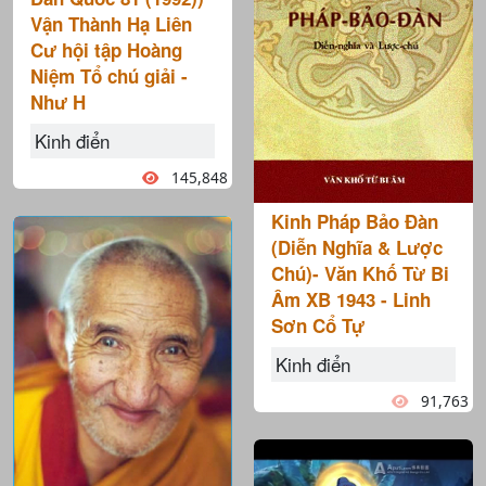
Vận Thành Hạ Liên
Cư hội tập Hoàng
Niệm Tổ chú giải -
Như H
Kinh điển
145,848
Kinh Pháp Bảo Đàn
(Diễn Nghĩa & Lược
Chú)- Văn Khố Từ Bi
Âm XB 1943 - Linh
Sơn Cổ Tự
Kinh điển
91,763