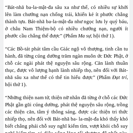
“Bát-nhã ba-la-mật-đa sâu xa như thế, có nhiều sự khởi
lên làm chướng nạn chống trái, khiến kẻ ít phước chẳng
thành tựu. Bát-nhã ba-la-mật-đa như ngọc lưu ly quý báu,
ở châu Nam Thiệm-bộ có nhiều chướng nạn, người ít
phước cầu chẳng thể được” (Phẩm
Ma sự
, hội thứ 1).
“Các Bồ-tát phát tâm cầu Giác ngộ vô thượng, tinh cần tu
hành, đã từng cúng dường trăm ngàn muôn ức Đức Phật, ở
chỗ các ngài phát thệ nguyện sâu rộng. Căn lành thuần
thục, được vô lượng hạnh lành nhiếp thọ, nên đối với Bát-
nhã sâu xa như thế có thể tin hiểu được” (Phẩm
Đ
ạt trí
,
hội thứ 1).
“Những thiện nam tử, thiện nữ nhân đã từng ở chỗ các Đức
Phật gần gũi cúng dường, phát thệ nguyện sâu rộng, trồng
các thiện căn, tâm ý thông sáng, được các thiện tri thức
nhiếp thọ, nên đối với Bát-nhã ba- la-mật-đa khó thấy khó
biết chẳng phải chỗ suy nghĩ kiếm tìm, vượt khỏi chỗ suy