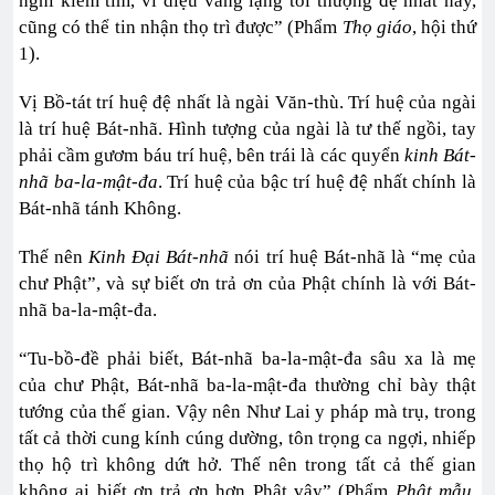
nghĩ kiếm tìm, vi diệu vắng lặng tối thượng đệ nhất này,
cũng có thể tin nhận thọ trì được” (Phẩm
Thọ giáo
, hội thứ
1).
Vị Bồ-tát trí huệ đệ nhất là ngài Văn-thù. Trí huệ của ngài
là trí huệ Bát-nhã. Hình tượng của ngài là tư thế ngồi, tay
phải cầm gươm báu trí huệ, bên trái là các quyển
kinh Bát-
nhã ba-la-mật-đa
. Trí huệ của bậc trí huệ đệ nhất chính là
Bát-nhã tánh Không.
Thế nên
Kinh Đại Bát-nhã
nói trí huệ Bát-nhã là “mẹ của
chư Phật”, và sự biết ơn trả ơn của Phật chính là với Bát-
nhã ba-la-mật-đa.
“Tu-bồ-đề phải biết, Bát-nhã ba-la-mật-đa sâu xa là mẹ
của chư Phật, Bát-nhã ba-la-mật-đa thường chỉ bày thật
tướng của thế gian. Vậy nên Như Lai y pháp mà trụ, trong
tất cả thời cung kính cúng dường, tôn trọng ca ngợi, nhiếp
thọ hộ trì không dứt hở. Thế nên trong tất cả thế gian
không ai biết ơn trả ơn hơn Phật vậy” (Phẩm
Phật mẫu
,