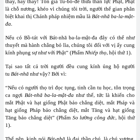
thay, hay thay! Tôn giả Tu-bồ-đề thừa thần lực Phật, Phật
là chỗ nương, khéo vì chúng tôi trời, người thế gian phân
biệt khai thị Chánh pháp nhiệm mầu là
Bát-nhã ba-la-mật-
đa
.
Nếu có Bồ-tát với Bát-nhã ba-la-mật-đa đây có thể như
thuyết mà hành chẳng bỏ lìa, chúng tôi đối với vị ấy cung
kính phụng sự như với Phật” (Phẩm
Nhiếp thọ
, hội thứ 1).
Tại sao tất cả trời người đều cung kính ủng hộ người
tu
Bát-nhã
như vậy? Bởi vì:
“Nếu có người thọ trì đọc tụng, tinh cần tu học, tôn trọng
ca ngợi
Bát-nhã ba-la-mật-đa
như thế, tức là khiến cho
mắt Phật và hạt giống Phật bảo chẳng diệt, mắt Pháp và
hạt giống Pháp bảo chẳng diệt, mắt Tăng và hạt giống
Tăng bảo chẳng diệt” (Phẩm
So lường công đức
, hội thứ
1).
Thế nên, kinh nói
Bát-nhã
là đại thần chú, là chú vương.