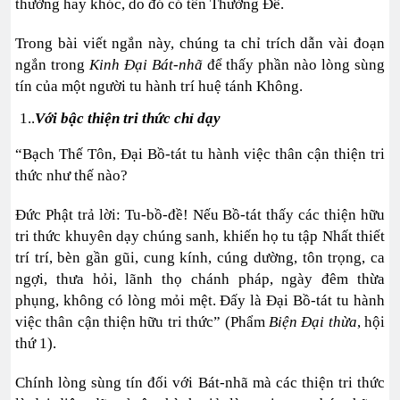
thường hay khóc, do đó có tên Thường Đề.
Trong bài viết ngắn này, chúng ta chỉ trích dẫn vài đoạn
ngắn trong
Kinh Đại Bát-nhã
để thấy phần nào lòng sùng
tín của một người tu hành trí huệ tánh Không.
1..
V
ới bậc thiện tri thức chỉ dạy
“Bạch Thế Tôn, Đại Bồ-tát tu hành việc thân cận thiện tri
thức như thế nào?
Đức Phật trả lời: Tu-bồ-đề! Nếu Bồ-tát thấy các thiện hữu
tri thức khuyên dạy chúng sanh, khiến họ tu tập Nhất thiết
trí trí, bèn gần gũi, cung kính, cúng dường, tôn trọng, ca
ngợi, thưa hỏi, lãnh thọ chánh pháp, ngày đêm thừa
phụng, không có lòng mỏi mệt. Đấy là Đại Bồ-tát tu hành
việc thân cận thiện hữu tri thức” (Phẩm
Biện Đại thừa
, hội
thứ 1).
Chính lòng sùng tín đối với Bát-nhã mà các thiện tri thức