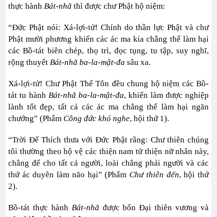
thực hành
Bát-nhã
thì được chư Phật hộ niệm:
“Đức Phật nói: Xá-lợi-tử! Chính do thần lực Phật và chư
Phật mười phương khiến các ác ma kia chẳng thể làm hại
các Bồ-tát biên chép, thọ trì, đọc tụng, tu tập, suy nghĩ,
rộng thuyết
Bát-nhã ba-la-mật-đa
sâu xa.
Xá-lợi-tử! Chư Phật Thế Tôn đều chung hộ niệm các Bồ-
tát tu hành
Bát-nhã ba-la-mật-đa
, khiến làm được nghiệp
lành tốt đẹp, tất cả các ác ma chẳng thể làm hại ngăn
chướng” (Phẩm
Công đức khó nghe
, hội thứ 1).
“Trời Đế Thích thưa với Đức Phật rằng: Chư thiên chúng
tôi thường theo hộ vệ các thiện nam tử thiện nữ nhân này,
chẳng để cho tất cả người, loài chẳng phải người và các
thứ ác duyên làm não hại” (Phẩm
Chư thiên đến
, hội thứ
2).
Bồ-tát thực hành
Bát-nhã
được bốn Đại thiên vương và