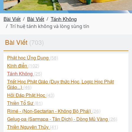
Bài Viết
Bài Viết
Tánh Không
Trí huệ tánh không và lòng sùng tín
Bài Viết
(703)
Phật học Ứng Dụng
(58)
Kinh điển
(102)
Tánh Không
(25)
Triết Học Phật Giáo (Duy thức Học, Logic Học Phật
Giáo...)
(46)
Hỏi Đáp Phật Học
(43)
Thiền Tổ Sư
(81)
Rimé - (Non-Sectarian - Không Bộ Phái)
(26)
Gelug-pa (Sarmapa - Tân Dịch) - Dòng Mủ Vàng
(26)
Thiền Nguyên Thủy
(41)