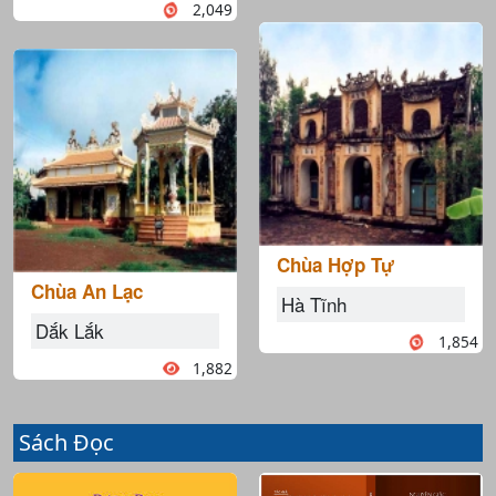
2,049
Chùa Hợp Tự
Chùa An Lạc
Hà Tĩnh
Dắk Lắk
1,854
1,882
Sách Đọc