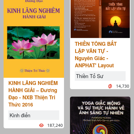
THIỀN TÔNG BẤT
LẬP VĂN TỰ -
Nguyên Giác -
ANPHAT' Layout
Thiền Tổ Sư
KINH LĂNG NGHIÊM
14,730
HÀNH GIẢI – Đương
Đạo - NXB Thiện Tri
Thức 2016
Kinh điển
187,240