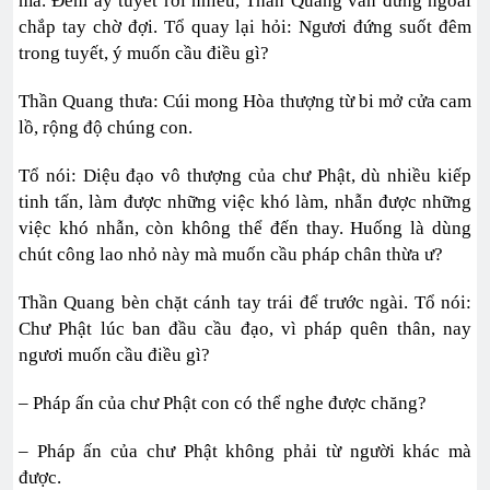
ma. Đêm ấy tuyết rơi nhiều, Thần Quang vẫn đứng ngoài
chắp tay chờ đợi. Tổ quay lại hỏi: Ngươi đứng suốt đêm
trong tuyết, ý muốn cầu điều gì?
Thần Quang thưa: Cúi mong Hòa thượng từ bi mở cửa cam
lồ, rộng độ chúng con.
Tổ nói: Diệu đạo vô thượng của chư Phật, dù nhiều kiếp
tinh tấn, làm được những việc khó làm, nhẫn được những
việc khó nhẫn, còn không thể đến thay. Huống là dùng
chút công lao nhỏ này mà muốn cầu pháp chân thừa ư?
Thần Quang bèn chặt cánh tay trái để trước ngài. Tổ nói:
Chư Phật lúc ban đầu cầu đạo, vì pháp quên thân, nay
ngươi muốn cầu điều gì?
– Pháp ấn của chư Phật con có thể nghe được chăng?
– Pháp ấn của chư Phật không phải từ người khác mà
được.