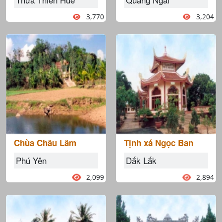
3,770
3,204
Chùa Châu Lâm
Tịnh xá Ngọc Ban
Phú Yên
Dắk Lắk
2,099
2,894