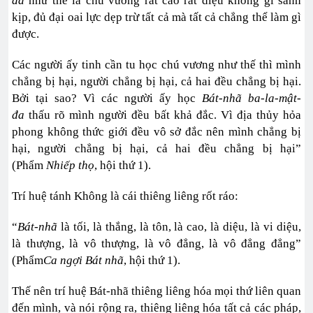
đa
như thế là chú vương rất cao rất diệu không gì sánh
kịp, đủ đại oai lực dẹp trừ tất cả mà tất cả chẳng thể làm gì
được.
Các người ấy tinh cần tu học chú vương như thế thì mình
chẳng bị hại, người chẳng bị hại, cả hai đều chẳng bị hại.
Bởi tại sao? Vì các người ấy học
Bát-nhã ba-la-mật-
đa
thấu rõ mình người đều bất khả đắc. Vì địa thủy hỏa
phong không thức giới đều vô sở đắc nên mình chẳng bị
hại, người chẳng bị hại, cả hai đều chẳng bị hại”
(Phẩm
Nhiếp thọ
, hội thứ 1).
Trí huệ tánh Không là cái thiêng liêng rốt ráo:
“
Bát-nhã
là tối, là thắng, là tôn, là cao, là diệu, là vi diệu,
là thượng, là vô thượng, là vô đẳng, là vô đẳng đẳng”
(Phẩm
Ca ngợi Bát nhã
, hội thứ 1).
Thế nên trí huệ Bát-nhã thiêng liêng hóa mọi thứ liên quan
đến mình, và nói rộng ra, thiêng liêng hóa tất cả các pháp,