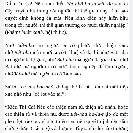
Kiều Thi Ca! Nếu kinh điển
Bát-nhã ba-la-mật-đa
sâu xa
đây truyền bá trong cõi người, thì thế gian này Tam bảo
quyết định không ẩn mất. Nếu kinh điển này hiện hữu
trong cõi người, thì thế gian thường có mười thiện nghiệp”
(Phẩm
Phước sanh
, hội thứ 2).
Nhờ
Bát-nhã
mà người ta có phước đức thiện căn,
nhờ
Bát-nhã
mà người ta có trí huệ và đại bi, nhờ Bát- nhã
mà người ta tự giác, nhờ
Bát-nhã
mà người ta giác tha, nhờ
Bát-nhã mà người ta có mười thiện nghiệp để làm người,
nhờ
Bát-nhã
mà người ta có Tam bảo.
Sự lợi lạc của
Bát-nhã
không thể kể hết, dù chỉ một tiếp
xúc nhỏ như “để lọt vào tai”:
“Kiều Thi Ca! Nếu các thiện nam tử, thiện nữ nhân, hoặc
các thiên tử và thiên nữ, được
Bát-nhã ba-la-mật- đa
một
phen lọt vào tai, vì sức thiện căn nên quyết định dần dần
chứng được Giác ngộ vô thượng. Tùy sanh chỗ nào thường