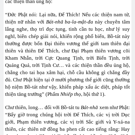
các thiện thần ủng hộ:
“Đức Phật nói: Lại nữa, Đế Thích! Nếu các thiện nam tử,
thiện nữ nhân với
Bát-nhã ba-la-mật-đa
này chuyên tâm
lắng nghe, thọ trì đọc tụng, tinh cần tu học, như lý suy
nghĩ, biên chép giải nói, khiến rộng phổ biến, Bồ-tát này
thường được bốn Đại thiên vương thế giới tam thiên đại
thiên và thiên Đế Thích, chư Đại Phạm thiên vương cõi
Kham Nhẫn, trời Cực Quang Tịnh, trời Biến Tịnh, trời
Quảng Quả, trời Tịnh Cư… và các thiện thần đều ủng hộ,
chẳng cho tai họa xâm hại, chỗ cầu không gì chẳng đầy
đủ. Chư Phật hiện tại ở mười phương thế giới cũng thường
hộ niệm Bồ-tát như vậy, khiến pháp xấu ác diệt, pháp tốt
thiện tăng trưởng” (Phẩm
Nhiếp thọ
, hội thứ 1).
Chư thiên, long… đối với Bồ-tát tu
Bát-nhã
xem như Phật:
“Bấy giờ trong chúng hội trời Đế Thích, các vị trời Dục
giới, Phạm thiên vương, các vị trời Sắc giới và Y-xá-na
thiên, các thiên nữ đồng ba phen cất cao tiếng rằng: Hay