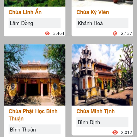
Chùa Linh Ẩn
Chùa Kỳ Viên
Lâm Đồng
Khánh Hoà
3,464
2,137
Chùa Phật Học Bình
Chùa Minh Tịnh
Thuận
Bình Định
Bình Thuận
2,012