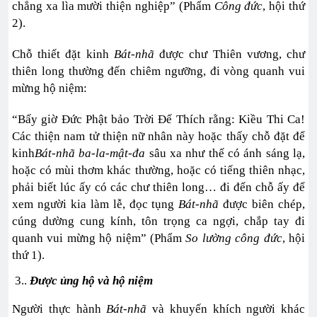
chẳng xa lìa mười thiện nghiệp” (Phẩm
Công đức
, hội thứ
2).
Chỗ thiết đặt kinh
Bát-nhã
được chư Thiên vương, chư
thiên long thường đến chiêm ngưỡng, đi vòng quanh vui
mừng hộ niệm:
“Bấy giờ Đức Phật bảo Trời Đế Thích rằng: Kiều Thi Ca!
Các thiện nam tử thiện nữ nhân này hoặc thấy chỗ đặt để
kinh
Bát-nhã ba-la-mật-đa
sâu xa như thế có ánh sáng lạ,
hoặc có mùi thơm khác thường, hoặc có tiếng thiên nhạc,
phải biết lúc ấy có các chư thiên long… đi đến chỗ ấy để
xem người kia làm lễ, đọc tụng
Bát-nhã
được biên chép,
cúng dường cung kính, tôn trọng ca ngợi, chắp tay đi
quanh vui mừng hộ niệm” (Phẩm
So lường công đức
, hội
thứ 1).
3..
Được ủng hộ và hộ niệm
Người thực hành
Bát-nhã
và khuyến khích người khác