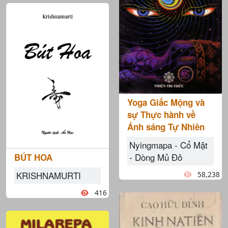
Yoga Giấc Mộng và
sự Thực hành về
Ánh sáng Tự Nhiên
Nyingmapa - Cổ Mật
- Dòng Mủ Đỏ
BÚT HOA
KRISHNAMURTI
58,238
416