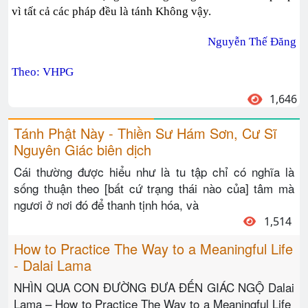
vì tất cả các pháp đều là tánh Không vậy.
Nguyễn Thế Đăng
Theo: VHPG
1,646
Tánh Phật Này - Thiền Sư Hám Sơn, Cư Sĩ
Nguyên Giác biên dịch
Cái thường được hiểu như là tu tập chỉ có nghĩa là
sống thuận theo [bất cứ trạng thái nào của] tâm mà
ngươi ở nơi đó để thanh tịnh hóa, và
1,514
How to Practice The Way to a Meaningful Life
- Dalai Lama
NHÌN QUA CON ÐƯỜNG ÐƯA ÐẾN GIÁC NGỘ Dalai
Lama – How to Practice The Way to a Meaningful Life