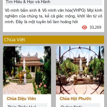
Tìm Hiểu & Học và Hành
Vô minh bẩm sinh & Vô minh văn hóa(VHPG) Mọi kinh
nghiệm của chúng ta, kể cả giấc mộng, khởi lên từ vô
minh. Đây là một tuyên bố làm hoảng hốt
33,269
Chùa Việt
Chùa Diệu Viên
Chùa Hội Phước
Thừa Thiên Huế
Quảng Ngãi