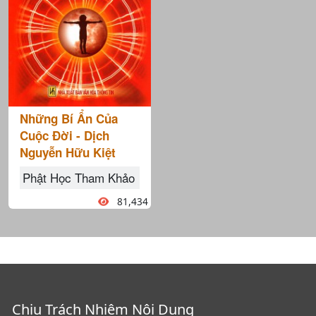
Những Bí Ẩn Của
Cuộc Đời - Dịch
Nguyễn Hữu Kiệt
Phật Học Tham Khảo
81,434
Chịu Trách Nhiêm Nội Dung