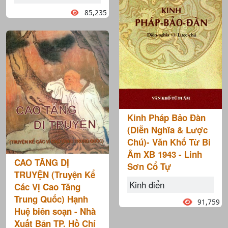
85,235
Kinh Pháp Bảo Đàn
(Diễn Nghĩa & Lược
Chú)- Văn Khố Từ Bi
Âm XB 1943 - Linh
CAO TĂNG DỊ
Sơn Cổ Tự
TRUYỆN (Truyện Kể
Kinh điển
Các Vị Cao Tăng
Trung Quốc) Hạnh
91,759
Huệ biên soạn - Nhà
Xuất Bản TP. Hồ Chí