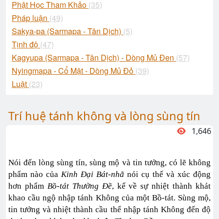
Phật Học Tham Khảo
(35)
Pháp luận
(49)
Sakya-pa (Sarmapa - Tân Dịch)
(5)
Tịnh độ
(47)
Kagyupa (Sarmapa - Tân Dịch) - Dòng Mủ Đen
(57)
Nyingmapa - Cổ Mật - Dòng Mủ Đỏ
(39)
Luật
(23)
Trí huệ tánh không và lòng sùng tín
1,646
Nói đến lòng sùng tín, sùng mộ và tin tưởng, có lẽ không
phẩm nào của
Kinh Đại Bát-nhã
nói cụ thể và xúc động
hơn phẩm
Bồ-tát Thường Đề
, kể về sự nhiệt thành khát
khao cầu ngộ nhập tánh Không của một Bồ-tát. Sùng mộ,
tin tưởng và nhiệt thành cầu thể nhập tánh Không đến độ