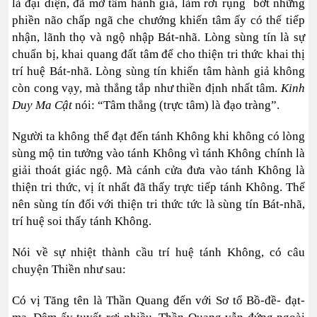
là đại diện, đã mở tâm hành giả, làm rơi rụng bớt những
phiền não chấp ngã che chướng khiến tâm ấy có thể tiếp
nhận, lãnh thọ và ngộ nhập Bát-nhã. Lòng sùng tín là sự
chuẩn bị, khai quang đất tâm để cho thiện tri thức khai thị
trí huệ Bát-nhã. Lòng sùng tín khiến tâm hành giả không
còn cong vạy, mà thẳng tắp như thiền định nhất tâm.
Kinh
Duy Ma Cật
nói: “Tâm thẳng (trực tâm) là đạo tràng”.
Người ta không thể đạt đến tánh Không khi không có lòng
sùng mộ tin tưởng vào tánh Không vì tánh Không chính là
giải thoát giác ngộ. Mà cánh cửa đưa vào tánh Không là
thiện tri thức, vị ít nhất đã thấy trực tiếp tánh Không. Thế
nên sùng tín đối với thiện tri thức tức là sùng tín Bát-nhã,
trí huệ soi thấy tánh Không.
Nói về sự nhiệt thành cầu trí huệ tánh Không, có câu
chuyện Thiền như sau:
Có vị Tăng tên là Thần Quang đến với Sơ tổ Bồ-đề- đạt-