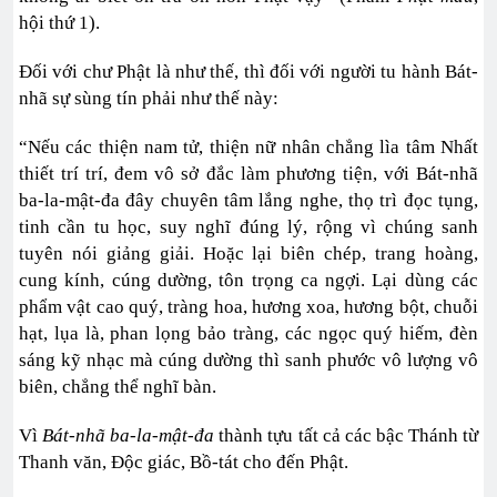
hội thứ 1).
Đối với chư Phật là như thế, thì đối với người tu hành Bát-
nhã sự sùng tín phải như thế này:
“Nếu các thiện nam tử, thiện nữ nhân chẳng lìa tâm Nhất
thiết trí trí, đem vô sở đắc làm phương tiện, với Bát-nhã
ba-la-mật-đa đây chuyên tâm lắng nghe, thọ trì đọc tụng,
tinh cần tu học, suy nghĩ đúng lý, rộng vì chúng sanh
tuyên nói giảng giải. Hoặc lại biên chép, trang hoàng,
cung kính, cúng dường, tôn trọng ca ngợi. Lại dùng các
phẩm vật cao quý, tràng hoa, hương xoa, hương bột, chuỗi
hạt, lụa là, phan lọng bảo tràng, các ngọc quý hiếm, đèn
sáng kỹ nhạc mà cúng dường thì sanh phước vô lượng vô
biên, chẳng thể nghĩ bàn.
Vì
Bát-nhã ba-la-mật-đa
thành tựu tất cả các bậc Thánh từ
Thanh văn, Độc giác, Bồ-tát cho đến Phật.