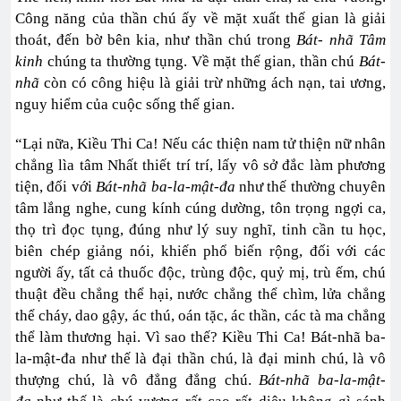
Công năng của thần chú ấy về mặt xuất thế gian là giải
thoát, đến bờ bên kia, như thần chú trong
Bát- nhã Tâm
kinh
chúng ta thường tụng. Về mặt thế gian, thần chú
Bát-
nhã
còn có công hiệu là giải trừ những ách nạn, tai ương,
nguy hiểm của cuộc sống thế gian.
“Lại nữa, Kiều Thi Ca! Nếu các thiện nam tử thiện nữ nhân
chẳng lìa tâm Nhất thiết trí trí, lấy vô sở đắc làm phương
tiện, đối với
Bát-nhã ba-la-mật-đa
như thế thường chuyên
tâm lắng nghe, cung kính cúng dường, tôn trọng ngợi ca,
thọ trì đọc tụng, đúng như lý suy nghĩ, tinh cần tu học,
biên chép giảng nói, khiến phổ biến rộng, đối với các
người ấy, tất cả thuốc độc, trùng độc, quỷ mị, trù ếm, chú
thuật đều chẳng thể hại, nước chẳng thể chìm, lửa chẳng
thể cháy, dao gậy, ác thú, oán tặc, ác thần, các tà ma chẳng
thể làm thương hại. Vì sao thế? Kiều Thi Ca! Bát-nhã ba-
la-mật-đa như thế là đại thần chú, là đại minh chú, là vô
thượng chú, là vô đẳng đẳng chú.
Bát-nhã ba-la-mật-