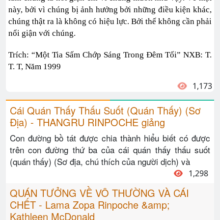
này, bởi vì chúng bị ảnh hưởng bởi những điều kiện khác,
chúng thật ra là không có hiệu lực. Bởi thế không cần phải
nổi giận với chúng.
Trích: “Một Tia Sấm Chớp Sáng Trong Đêm Tối” NXB: T.
T. T, Năm 1999
1,173
Cái Quán Thấy Thấu Suốt (Quán Thấy) (Sơ
Địa) - THANGRU RINPOCHE giảng
Con đường bồ tát được chia thành hiểu biết có được
trên con đường thứ ba của cái quán thấy thấu suốt
(quán thấy) (Sơ địa, chú thích của người dịch) và
1,298
QUÁN TƯỞNG VỀ VÔ THƯỜNG VÀ CÁI
CHẾT - Lama Zopa Rinpoche &amp;
Kathleen McDonald