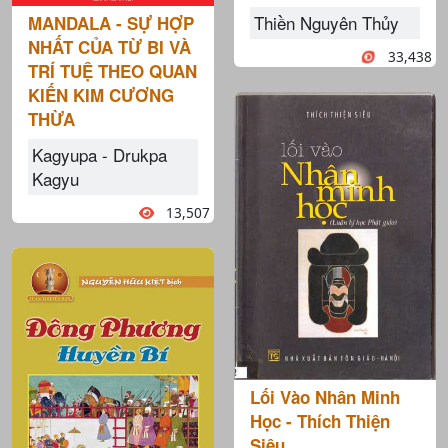
Thiền Nguyên Thủy
MANDALA - SỰ HỢP
NHẤT CỦA TỪ BI VÀ
33,438
TRÍ TUỆ THEO QUAN
KIẾN KIM CƯƠNG
THỪA
Kagyupa - Drukpa
Kagyu
13,507
Lối Vào Nhân Minh
Học - Thích Thiện
Siêu