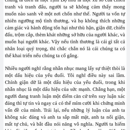
tranh và tranh đấu, người ta sẽ không cảm thấy mong
muốn nào sanh về một nơi chốn như thế. Người ta vốn tự
nhiên ngưỡng mộ tình thương, và họ không thích những
cảm giác và hành động tổn hại như thù hận, giận dữ, chiến
đấu, trộm cắp, thèm khát những sở hữu của người khác, và
muốn hại người khác. Vậy nếu tình thương là cái gì tất cả
nhân loại quý trọng, thì chắc chắn nó là cái chúng ta có
thể khai triển nếu chúng ta cố gắng.
Nhiều người nghĩ rằng nhẫn nhục mang lấy sự thiệt thòi là
một dấu hiệu của yếu đuối. Tôi nghĩ điều này sai lầm.
Chính giận dữ là một dấu hiệu của yếu đuối, trong khi
nhẫn nhục là một dấu hiệu của sức mạnh. Chẳng hạn, một
người đang tranh luận một điểm căn cứ trên suy luận xác
đáng thì tự tin và ngay cả có thể mỉm cười khi chứng minh
vấn đề của mình. Trái lại, nếu những lý luận của anh ta
không xác đáng và anh ta sắp mất mặt, anh ta nổi giận,
mất tự chủ, và bắt đầu nói năng vô nghĩa. Người ta hiếm