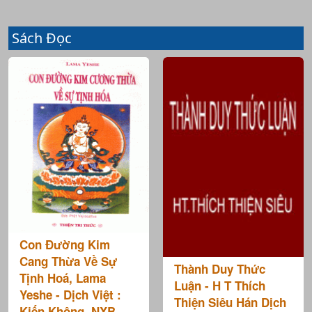
Sách Đọc
Con Đường Kim
Cang Thừa Về Sự
Thành Duy Thức
Tịnh Hoá, Lama
Luận - H T Thích
Yeshe - Dịch Việt :
Thiện Siêu Hán Dịch
Kiến Không, NXB