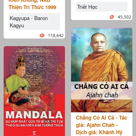
Triết Học
Thiện Tri Thức 1999
45,502
Kagyupa - Baron
Kagyu
118,642
Chẳng Có Ai Cả - Tác
giả: Ajahn Chah -
Dịch giả: Khánh Hỷ