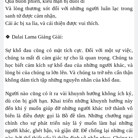
Qua buồn phiền, kiêu mạn bị đuổi đi
Và lòng thương xót đối với những người luân lạc trong
sanh tử được cảm nhận,
Cái ác bị xa lìa, và cái thiện được vui thích.
🍀 Dalai Lama Giảng Giải:
Sự khổ đau cũng có mặt tích cực. Đối với một sự việc,
chúng ta mất đi cảm giác tự cho là quan trọng. Chúng ta
học biết cảm kích sự khổ đau của những người khác, và
lòng bi của chúng ta lớn lên. Và chúng ta trở nên cẩn thận
không dám tích tập những nguyên nhân của khổ đau.
Người nào cũng có ít ra vài khuynh hướng không ích kỷ,
dù còn bị giới hạn. Khai triển những khuynh hướng này
đến khi ý muốn giúp đỡ những người khác trở thành vô
biên là điều được gọi là Bồ đề tâm. Những chướng ngại
chính cho sự phát triển này là ý muốn làm hại những
người khác, ghét hận, và giận dữ. Để chống lại những cái
này, bởi thế thiết yếu là thiền định về nhẫn nhục. Chúng ta