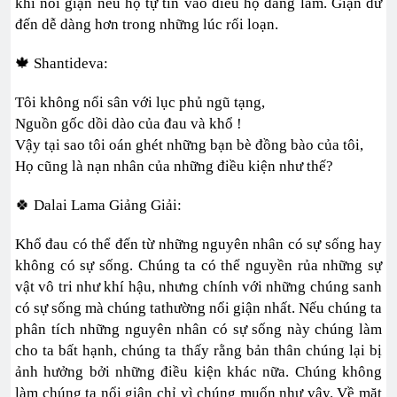
khi nổi giận nếu họ tự tin vào điều họ đang làm. Giận dữ
đến dễ dàng hơn trong những lúc rối loạn.
🍁 Shantideva:
Tôi không nổi sân với lục phủ ngũ tạng,
Nguồn gốc dồi dào của đau và khổ !
Vậy tại sao tôi oán ghét những bạn bè đồng bào của tôi,
Họ cũng là nạn nhân của những điều kiện như thế?
🍀 Dalai Lama Giảng Giải:
Khổ đau có thể đến từ những nguyên nhân có sự sống hay
không có sự sống. Chúng ta có thể nguyền rủa những sự
vật vô tri như khí hậu, nhưng chính với những chúng sanh
có sự sống mà chúng tathường nổi giận nhất. Nếu chúng ta
phân tích những nguyên nhân có sự sống này chúng làm
cho ta bất hạnh, chúng ta thấy rằng bản thân chúng lại bị
ảnh hưởng bởi những điều kiện khác nữa. Chúng không
làm chúng ta nổi giận chỉ vì chúng muốn như vậy. Về mặt