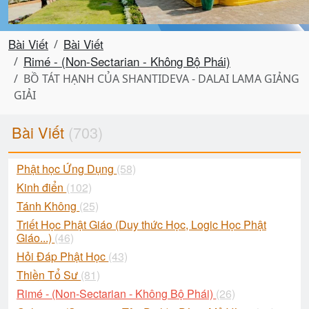
Bài Viết
Bài Viết
Rimé - (Non-Sectarian - Không Bộ Phái)
BỒ TÁT HẠNH CỦA SHANTIDEVA - DALAI LAMA GIẢNG
GIẢI
Bài Viết
(703)
Phật học Ứng Dụng
(58)
Kinh điển
(102)
Tánh Không
(25)
Triết Học Phật Giáo (Duy thức Học, Logic Học Phật
Giáo...)
(46)
Hỏi Đáp Phật Học
(43)
Thiền Tổ Sư
(81)
Rimé - (Non-Sectarian - Không Bộ Phái)
(26)