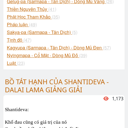
Gelug-pa (Sarmapa - Tân Dịch) - Dòng Mủ Vàng
(26)
Thiền Nguyên Thủy
(41)
Phật Học Tham Khảo
(35)
Pháp luận
(49)
Sakya-pa (Sarmapa - Tân Dịch)
(5)
Tịnh độ
(47)
Kagyupa (Sarmapa - Tân Dịch) - Dòng Mủ Đen
(57)
Nyingmapa - Cổ Mật - Dòng Mủ Đỏ
(39)
Luật
(23)
BỒ TÁT HẠNH CỦA SHANTIDEVA -
DALAI LAMA GIẢNG GIẢI
1,173
Shantideva:
Khổ đau cũng có giá trị của nó