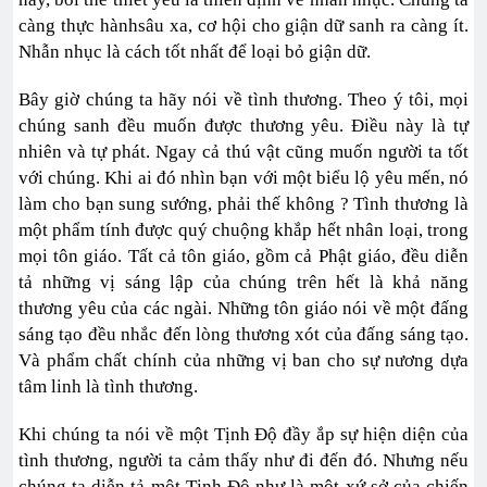
càng thực hànhsâu xa, cơ hội cho giận dữ sanh ra càng ít.
Nhẫn nhục là cách tốt nhất để loại bỏ giận dữ.
Bây giờ chúng ta hãy nói về tình thương. Theo ý tôi, mọi
chúng sanh đều muốn được thương yêu. Điều này là tự
nhiên và tự phát. Ngay cả thú vật cũng muốn người ta tốt
với chúng. Khi ai đó nhìn bạn với một biểu lộ yêu mến, nó
làm cho bạn sung sướng, phải thế không ? Tình thương là
một phẩm tính được quý chuộng khắp hết nhân loại, trong
mọi tôn giáo. Tất cả tôn giáo, gồm cả Phật giáo, đều diễn
tả những vị sáng lập của chúng trên hết là khả năng
thương yêu của các ngài. Những tôn giáo nói về một đấng
sáng tạo đều nhắc đến lòng thương xót của đấng sáng tạo.
Và phẩm chất chính của những vị ban cho sự nương dựa
tâm linh là tình thương.
Khi chúng ta nói về một Tịnh Độ đầy ắp sự hiện diện của
tình thương, người ta cảm thấy như đi đến đó. Nhưng nếu
chúng ta diễn tả một Tịnh Độ như là một xứ sở của chiến