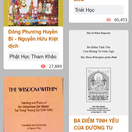
Triết Học
60,453
Đông Phương Huyền
Bí - Nguyễn Hữu Kiệt
dịch
Phật Học Tham Khảo
27,889
BA ĐIỂM TINH YẾU
CỦA ĐƯỜNG TU