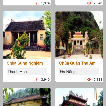
1,974
2,548
Chùa Sùng Nghiêm
Chùa Quán Thế Âm
Thanh Hoá
Đà Nẵng
3,940
2,118