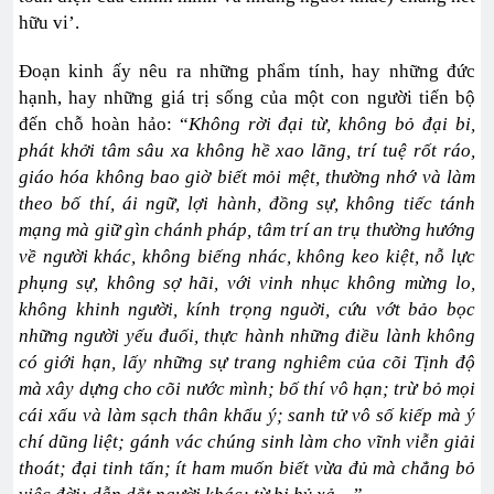
hữu vi’.
Đoạn kinh ấy nêu ra những phẩm tính, hay những đức
hạnh, hay những giá trị sống của một con người tiến bộ
đến chỗ hoàn hảo: “
Không rời đại từ, không bỏ đại bi,
phát khởi tâm sâu xa không hề xao lãng, trí tuệ rốt ráo,
giáo hóa không bao giờ biết mỏi mệt, thường nhớ và làm
theo bố thí, ái ngữ, lợi hành, đồng sự, không tiếc tánh
mạng mà giữ gìn chánh pháp, tâm trí an trụ thường hướng
về người khác, không biếng nhác, không keo kiệt, nỗ lực
phụng sự, không sợ hãi, với vinh nhục không mừng lo,
không khinh người, kính trọng nguời, cứu vớt bảo bọc
những người yếu đuối, thực hành những điều lành không
có giới hạn, lấy những sự trang nghiêm của cõi Tịnh độ
mà xây dựng cho cõi nước mình; bố thí vô hạn; trừ bỏ mọi
cái xấu và làm sạch thân khẩu ý; sanh tử vô số kiếp mà ý
chí dũng liệt; gánh vác chúng sinh làm cho vĩnh viễn giải
thoát; đại tinh tấn; ít ham muốn biết vừa đủ mà chẳng bỏ