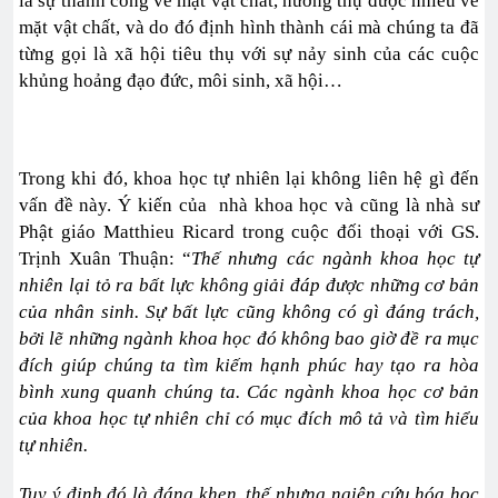
là sự thành công về mặt vật chất, hưởng thụ được nhiều về
mặt vật chất, và do đó định hình thành cái mà chúng ta đã
từng gọi là xã hội tiêu thụ với sự nảy sinh của các cuộc
khủng hoảng đạo đức, môi sinh, xã hội…
Trong khi đó, khoa học tự nhiên lại không liên hệ gì đến
vấn đề này. Ý kiến của nhà khoa học và cũng là nhà sư
Phật giáo Matthieu Ricard trong cuộc đối thoại với GS.
Trịnh Xuân Thuận: “
Thế nhưng các ngành khoa học tự
nhiên lại tỏ ra bất lực không giải đáp được những cơ bản
của nhân sinh. Sự bất lực cũng không có gì đáng trách,
bởi lẽ những ngành khoa học đó không bao giờ đề ra mục
đích giúp chúng ta tìm kiếm hạnh phúc hay tạo ra hòa
bình xung quanh chúng ta. Các ngành khoa học cơ bản
của khoa học tự nhiên chỉ có mục đích mô tả và tìm hiểu
tự nhiên.
Tuy ý định đó là đáng khen, thế nhưng ngiên cứu hóa học