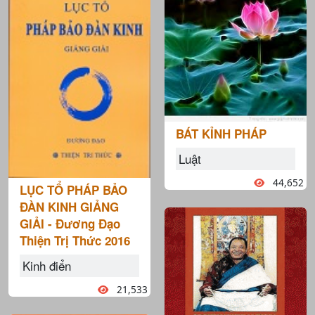
BÁT KỈNH PHÁP
Luật
44,652
LỤC TỔ PHÁP BẢO
ĐÀN KINH GIẢNG
GIẢI - Đương Đạo
Thiện Trị Thức 2016
Kinh điển
21,533