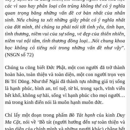
các vì sao hay phân loại côn trùng không thể có ý nghĩa
quan trọng bằng những vấn đề cơ bản nhất của nhân
sinh. Nếu chúng ta xét những giây phút có ý nghĩa nhất
của đời mình, thì chúng ta phải nói tới tình yêu, tình bạn,
tình thương, niềm vui của sự sống, vẻ đẹp của thiên nhiên,
niềm vui nội tâm, tình thương đồng loại…Nói chung khoa
học không có tiếng nói trong những vấn đề như vậy
”.
(NSGN số 72)
Chúng ta cũng biết Đức Phật, một con người đã trở thành
hoàn hảo, toàn thiện và toàn diện, một con người trọn vẹn
Bi Trí Dũng. Như thế Ngài đã thành tựu những giá trị sống
là hạnh phúc, bình an, trí tuệ, từ bi, trong sạch, vĩnh viễn
hết khổ, không sợ hãi, sống vì hạnh phúc cho mọi người…
mà trong kinh điển nói là muôn hạnh muôn đức.
Chỉ lấy một đoạn trong phẩm
Bồ Tát hạnh
của kinh
Duy
Ma Cật
, nói về ‘Bồ tát (người hướng đến sự toàn thiện và
toàn diện của chính mình và những người khác) chẳng hết