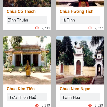
Chùa Cổ Thạch
Chùa Hương Tích
Bình Thuận
Hà Tĩnh
2,511
2,352
Chùa Kim Tiên
Chùa Nam Ngạn
Thừa Thiên Huế
Thanh Hoá
5,319
3,529