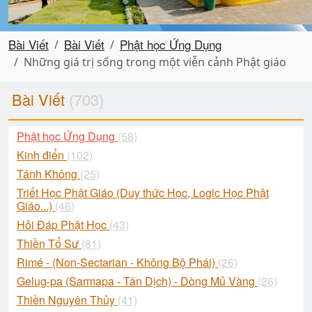
Bài Viết
Bài Viết
Phật học Ứng Dụng
Những giá trị sống trong một viễn cảnh Phật giáo
Bài Viết
(703)
Phật học Ứng Dụng
(58)
Kinh điển
(102)
Tánh Không
(25)
Triết Học Phật Giáo (Duy thức Học, Logic Học Phật
Giáo...)
(46)
Hỏi Đáp Phật Học
(43)
Thiền Tổ Sư
(81)
Rimé - (Non-Sectarian - Không Bộ Phái)
(26)
Gelug-pa (Sarmapa - Tân Dịch) - Dòng Mủ Vàng
(26)
Thiền Nguyên Thủy
(41)