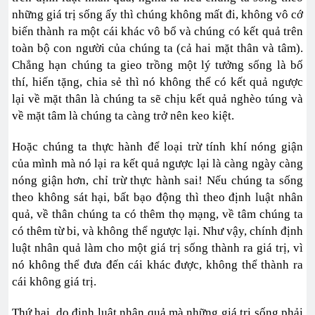
những giá trị sống ấy thì chúng không mất đi, không vô cớ
biến thành ra một cái khác vô bổ và chúng có kết quả trên
toàn bộ con người của chúng ta (cả hai mặt thân và tâm).
Chẳng hạn chúng ta gieo trồng một lý tưởng sống là bố
thí, hiến tặng, chia sẻ thì nó không thể có kết quả ngược
lại về mặt thân là chúng ta sẽ chịu kết quả nghèo túng và
về mặt tâm là chúng ta càng trở nên keo kiệt.
Hoặc chúng ta thực hành để loại trừ tính khí nóng giận
của mình mà nó lại ra kết quả ngược lại là càng ngày càng
nóng giận hơn, chỉ trừ thực hành sai! Nếu chúng ta sống
theo không sát hại, bất bạo động thì theo định luật nhân
quả, về thân chúng ta có thêm thọ mạng, về tâm chúng ta
có thêm từ bi, và không thể ngược lại. Như vậy, chính định
luật nhân quả làm cho một giá trị sống thành ra giá trị, vì
nó không thể đưa đến cái khác được, không thể thành ra
cái không giá trị.
Thứ hai, do định luật nhân quả mà những giá trị sống phải