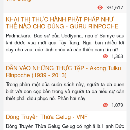
331,617
KHAI THỊ THỰC HÀNH PHẬT PHÁP NHƯ
THẾ NÀO CHO ĐÚNG - GURU RINPOCHE
Padmakara, Đạo sư của Uddiyana, ngụ ở Samye sau
khi được vua mời qua Tây Tạng. Ngài ban nhiều lợi
dạy cho vua, các lãnh chúa và các thiện nam tín nữ
1,363
DẪN VÀO NHỮNG THỰC TẬP - Akong Tulku
Rinpoche (1939 - 2013)
Trong phần một của cuốn sách này, người ta đã quen
biết với con cọp bên trong và người ta đã hiểu sự cần
thiết phải điều phục nó. Phần hai này
1,079
Dòng Truyền Thừa Gelug - VNF
Dòng Truyền Thừa Gelug Gelug có nghiã là Hạnh Đức