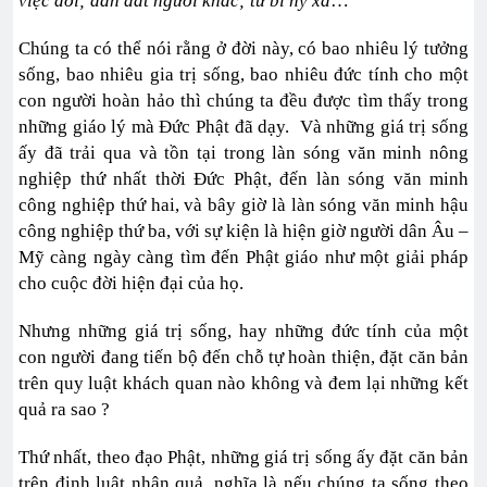
việc đời; dẫn dắt người khác; từ bi hỷ xả
…”
Chúng ta có thể nói rằng ở đời này, có bao nhiêu lý tưởng
sống, bao nhiêu gia trị sống, bao nhiêu đức tính cho một
con người hoàn hảo thì chúng ta đều được tìm thấy trong
những giáo lý mà Đức Phật đã dạy. Và những giá trị sống
ấy đã trải qua và tồn tại trong làn sóng văn minh nông
nghiệp thứ nhất thời Đức Phật, đến làn sóng văn minh
công nghiệp thứ hai, và bây giờ là làn sóng văn minh hậu
công nghiệp thứ ba, với sự kiện là hiện giờ người dân Âu –
Mỹ càng ngày càng tìm đến Phật giáo như một giải pháp
cho cuộc đời hiện đại của họ.
Nhưng những giá trị sống, hay những đức tính của một
con người đang tiến bộ đến chỗ tự hoàn thiện, đặt căn bản
trên quy luật khách quan nào không và đem lại những kết
quả ra sao ?
Thứ nhất, theo đạo Phật, những giá trị sống ấy đặt căn bản
trên định luật nhân quả, nghĩa là nếu chúng ta sống theo