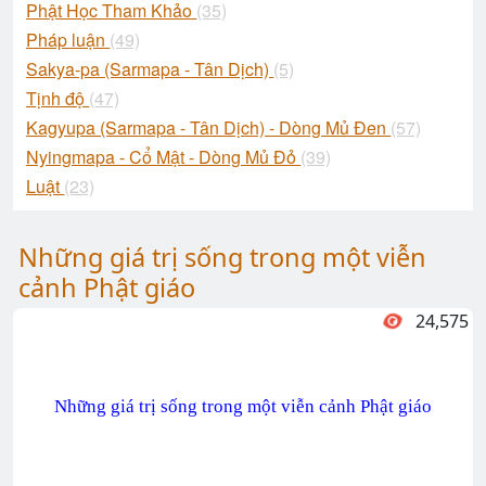
Phật Học Tham Khảo
(35)
Pháp luận
(49)
Sakya-pa (Sarmapa - Tân Dịch)
(5)
Tịnh độ
(47)
Kagyupa (Sarmapa - Tân Dịch) - Dòng Mủ Đen
(57)
Nyingmapa - Cổ Mật - Dòng Mủ Đỏ
(39)
Luật
(23)
Những giá trị sống trong một viễn
cảnh Phật giáo
24,575
Những giá trị sống trong một viễn cảnh Phật giáo