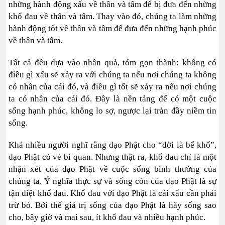
những hành động xấu về thân và tâm để bị đưa đến những
khổ đau về thân và tâm. Thay vào đó, chúng ta làm những
hành động tốt về thân và tâm để đưa đến những hạnh phúc
về thân và tâm.
Tất cả đêu dựa vào nhân quả, tóm gọn thành: không có
điều gì xấu sẽ xảy ra với chúng ta nếu nơi chúng ta không
có nhân của cái đó, và điều gì tốt sẽ xảy ra nếu nơi chúng
ta có nhân của cái đó. Đây là nền tảng để có một cuộc
sống hạnh phúc, không lo sợ, ngược lại tràn đầy niềm tin
sống.
Khá nhiều người nghĩ rằng đạo Phật cho “đời là bể khổ”,
đạo Phật có vẻ bi quan. Nhưng thật ra, khổ đau chỉ là một
nhận xét của đạo Phật về cuộc sống bình thường của
chúng ta. Ý nghĩa thực sự và sống còn của đạo Phật là sự
tận diệt khổ đau. Khổ đau với đạo Phật là cái xấu cần phải
trừ bỏ. Bởi thế giá trị sống của đạo Phật là hãy sống sao
cho, bây giờ và mai sau, ít khổ đau và nhiều hạnh phúc.