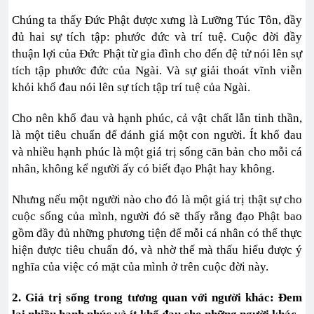
Chúng ta thấy Đức Phật được xưng là Lưỡng Túc Tôn, đầy
đủ hai sự tích tập: phước đức và trí tuệ. Cuộc đời đầy
thuận lợi của Đức Phật từ gia đình cho đến đệ tử nói lên sự
tích tập phước đức của Ngài. Và sự giải thoát vĩnh viễn
khỏi khổ đau nói lên sự tích tập trí tuệ của Ngài.
Cho nên khổ đau và hạnh phúc, cả vật chất lẫn tinh thần,
là một tiêu chuẩn để đánh giá một con người. Ít khổ đau
và nhiều hạnh phúc là một giá trị sống căn bản cho mỗi cá
nhân, không kể người ấy có biết đạo Phật hay không.
Nhưng nếu một người nào cho đó là một giá trị thật sự cho
cuộc sống của mình, người đó sẽ thấy rằng đạo Phật bao
gồm đầy đủ những phương tiện để mỗi cá nhân có thể thực
hiện được tiêu chuẩn đó, và nhờ thế mà thấu hiểu được ý
nghĩa của việc có mặt của mình ở trên cuộc đời này.
2. Giá trị sống trong tương quan với người khác: Đem