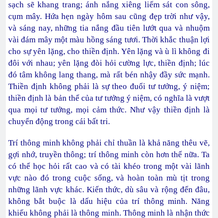
sạch sẽ khang trang; ánh nắng xiêng liếm sát con sông,
cụm mây. Hứa hẹn ngày hôm sau cũng đẹp trời như vậy,
và sáng nay, những tia nắng đầu tiên lướt qua và nhuộm
vài đám mây một màu hồng sáng tươi. Thời khắc thuận lợi
cho sự yên lặng, cho thiền định. Yên lặng và ù lì không đi
đôi với nhau; yên lặng đòi hỏi cường lực, thiền định; lúc
đó tâm không lang thang, mà rất bén nhậy đầy sức mạnh.
Thiền định không phải là sự theo đuổi tư tưởng, ý niệm;
thiền định là bản thể của tư tưởng ý niệm, có nghĩa là vượt
qua mọi tư tưởng, mọi cảm thức. Như vậy thiền định là
chuyển động trong cái bất tri.
Trí thông minh không phải chỉ thuần là khả năng thêu vẽ,
gợi nhớ, truyền thông; trí thông minh còn hơn thế nữa. Ta
có thể học hỏi rất cao và có tài khéo trong một vài lãnh
vực nào đó trong cuộc sống, và hoàn toàn mù tịt trong
những lãnh vực khác. Kiến thức, dù sâu và rộng đến đâu,
không bắt buộc là dấu hiệu của trí thông minh. Năng
khiếu không phải là thông minh. Thông minh là nhận thức