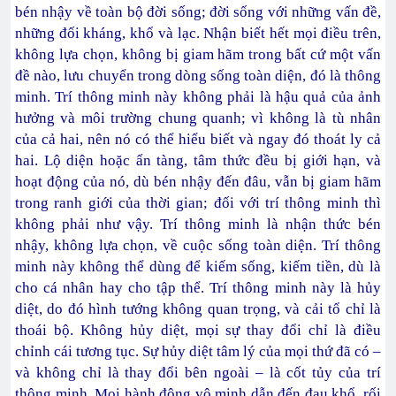
bén nhậy về toàn bộ đời sống; đời sống với những vấn đề,
những đối kháng, khổ và lạc. Nhận biết hết mọi điều trên,
không lựa chọn, không bị giam hãm trong bất cứ một vấn
đề nào, lưu chuyển trong dòng sống toàn diện, đó là thông
minh. Trí thông minh này không phải là hậu quả của ảnh
hưởng và môi trường chung quanh; vì không là tù nhân
của cả hai, nên nó có thể hiểu biết và ngay đó thoát ly cả
hai. Lộ diện hoặc ẩn tàng, tâm thức đều bị giới hạn, và
hoạt động của nó, dù bén nhậy đến đâu, vẫn bị giam hãm
trong ranh giới của thời gian; đối với trí thông minh thì
không phải như vậy. Trí thông minh là nhận thức bén
nhậy, không lựa chọn, về cuộc sống toàn diện. Trí thông
minh này không thể dùng để kiếm sống, kiếm tiền, dù là
cho cá nhân hay cho tập thể. Trí thông minh này là hủy
diệt, do đó hình tướng không quan trọng, và cải tổ chỉ là
thoái bộ. Không hủy diệt, mọi sự thay đổi chỉ là điều
chỉnh cái tương tục. Sự hủy diệt tâm lý của mọi thứ đã có –
và không chỉ là thay đổi bên ngoài – là cốt tủy của trí
thông minh. Mọi hành động vô minh dẫn đến đau khổ, rối