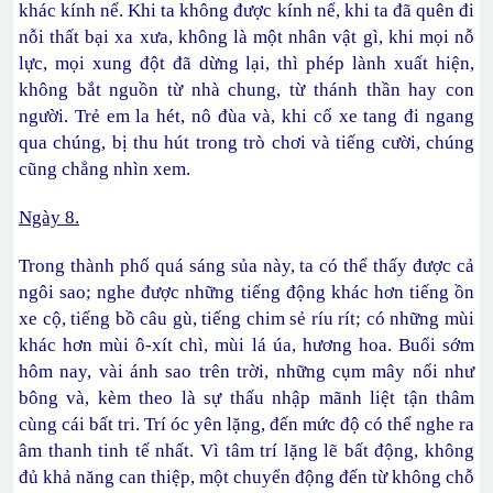
khác kính nể. Khi ta không được kính nể, khi ta đã quên đi
nỗi thất bại xa xưa, không là một nhân vật gì, khi mọi nỗ
lực, mọi xung đột đã dừng lại, thì phép lành xuất hiện,
không bắt nguồn từ nhà chung, từ thánh thần hay con
người. Trẻ em la hét, nô đùa và, khi cổ xe tang đi ngang
qua chúng, bị thu hút trong trò chơi và tiếng cười, chúng
cũng chẳng nhìn xem.
Ngày 8.
Trong thành phố quá sáng sủa này, ta có thể thấy được cả
ngôi sao; nghe được những tiếng động khác hơn tiếng ồn
xe cộ, tiếng bồ câu gù, tiếng chim sẻ ríu rít; có những mùi
khác hơn mùi ô-xít chì, mùi lá úa, hương hoa. Buổi sớm
hôm nay, vài ánh sao trên trời, những cụm mây nổi như
bông và, kèm theo là sự thấu nhập mãnh liệt tận thâm
cùng cái bất tri. Trí óc yên lặng, đến mức độ có thể nghe ra
âm thanh tinh tế nhất. Vì tâm trí lặng lẽ bất động, không
đủ khả năng can thiệp, một chuyển động đến từ không chỗ