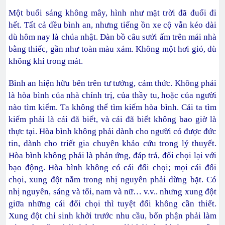
Một buổi sáng không mây, hình như mặt trời đã đuổi đi
hết. Tất cả đều bình an, nhưng tiếng ồn xe cộ vẫn kéo dài
dù hôm nay là chúa nhật. Đàn bồ câu sưởi ấm trên mái nhà
bằng thiếc, gần như toàn màu xám. Không một hơi gió, dù
không khí trong mát.
Bình an hiện hữu bên trên tư tưởng, cảm thức. Không phải
là hòa bình của nhà chính trị, của thầy tu, hoặc của người
nào tìm kiếm. Ta không thể tìm kiếm hòa bình. Cái ta tìm
kiếm phải là cái đã biết, và cái đã biết không bao giờ là
thực tại. Hòa bình không phải dành cho người có được đức
tin, dành cho triết gia chuyên khảo cứu trong lý thuyết.
Hòa bình không phải là phản ứng, đáp trả, đối chọi lại với
bạo động. Hòa bình không có cái đối chọi; mọi cái đối
chọi, xung đột nằm trong nhị nguyên phải dừng bặt. Có
nhị nguyên, sáng và tối, nam và nữ… v.v.. nhưng xung đột
giữa những cái đối chọi thì tuyệt đối không cần thiết.
Xung đột chỉ sinh khởi trước nhu cầu, bổn phận phải làm