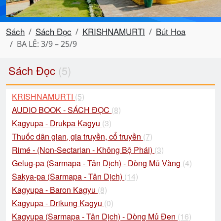
Sách
Sách Đọc
KRISHNAMURTI
Bút Hoa
BA LÊ: 3/9 – 25/9
Sách Đọc
(5)
KRISHNAMURTI
(5)
AUDIO BOOK - SÁCH ĐỌC
(8)
Kagyupa - Drukpa Kagyu
(3)
Thuốc dân gian, gia truyền, cổ truyền
(7)
Rimé - (Non-Sectarian - Không Bộ Phái)
(3)
Gelug-pa (Sarmapa - Tân Dịch) - Dòng Mủ Vàng
(4)
Sakya-pa (Sarmapa - Tân Dịch)
(14)
Kagyupa - Baron Kagyu
(8)
Kagyupa - Drikung Kagyu
(0)
Kagyupa (Sarmapa - Tân Dịch) - Dòng Mủ Đen
(16)