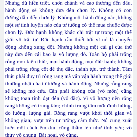
Nhưng dù hiền triết, chơn chánh và cao thượng đến đâu,
hành động sẽ không đưa đến chơn lý. Không có con
đường dẫn đến chơn lý. Không một hành động nào, không
một sự tinh luyện nào của tư tưởng có thể mua chuộc được
chơn lý. Đức hạnh không khác chi trật tự trong một thế
giới vô trật tự. Đức hạnh cần thiết bởi vì nó là chuyển
động không xung đột. Nhưng không một cái gì của thứ
này đưa đến cái bao la vô lượng đó. Toàn bộ phải trống
rỗng mọi kiến thức, mọi hành động, mọi đức hạnh; không
phải trống rỗng cốt để thụ đắc, thành tựu, trở thành. Tâm
thức phải duy trì rỗng rang mà vẫn vận hành trong thế giới
thường nhật của tư tưởng và hành động. Nhưng rỗng rang
sẽ không mở cửa. Cần phải không cửa (vô môn) cũng
không toan tính đạt đến (vô đắc). Vì vô lượng nên rỗng
rang không có trung tâm; chính trung tâm mới định lượng,
đo lường, lượng giá. Rỗng rang vượt khỏi thời gian và
không gian; vượt trên tư tưởng, cảm thức. Nó cũng xuất
hiện một cách êm dịu, cũng thầm lén như tình yêu; vô
thủy vô chung. Bất hoại, vô cùng.