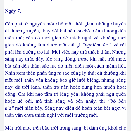
Ngày 7.
Cần phải ở nguyên một chỗ một thời gian; những chuyến
đi thường xuyên, thay đổi khí hậu và chỗ ở ảnh hưởng đến
thân thể; cần có thời gian để thích nghi và khoảng thời
gian đó không làm được một cái gì
“nghiêm túc”
, và rồi
phải lên đường trở lại. Mọi việc này thử thách thân. Nhưng
sáng nay thức dậy, lúc rạng đông, trước khi mặt trời mọc,
bất cần đến thân, sức lực đó hiện diện một cách mãnh liệt.
Nhìn xem thân phản ứng ra sao cũng lý thú; dù thường khi
mệt mỏi, thân vẫn không bao giờ lười biếng, nhưng sáng
nay, dù trời lạnh, thân trở nên hoặc đúng hơn muốn hoạt
động. Chỉ khi nào tâm trí lặng yên, không phải ngủ quên
hoặc uể oải, mà tỉnh sáng và bén nhậy, thì
“bờ bên
kia”
mới hiển bày. Sáng nay điều đó hoàn toàn bất ngờ, vì
thân vẫn chưa thích nghi với môi trường mới.
Mặt trời mọc trên bầu trời trong sáng; bị đám ống khói che