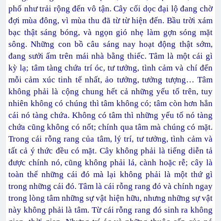
phố như trải rộng đến vô tận. Cây cối dọc đại lộ đang chờ
đợi mùa đông, vì mùa thu đã từ từ hiện đến. Bầu trời xám
bạc thật sáng bóng, và ngọn gió nhẹ làm gợn sóng mặt
sông. Những con bồ câu sáng nay hoạt động thật sớm,
đang sưởi ấm trên mái nhà bằng thiếc. Tâm là một cái gì
kỳ lạ; tâm tàng chứa trí óc, tư tưởng, tình cảm và chí đến
mỗi cảm xúc tinh tế nhất, ảo tưởng, tưởng tượng… Tâm
không phải là cộng chung hết cả những yếu tố trên, tuy
nhiên không có chúng thì tâm không có; tâm còn hơn hẳn
cái nó tàng chứa. Không có tâm thì những yếu tố nó tàng
chứa cũng không có nốt; chính qua tâm mà chúng có mặt.
Trong cái rỗng rang của tâm, lý trí, tư tưởng, tình cảm và
tất cả ý thức đều có mặt. Cây không phải là tiếng diễn tả
được chính nó, cũng không phải lá, cành hoặc rễ; cây là
toàn thể những cái đó mà lại không phải là một thứ gì
trong những cái đó. Tâm là cái rỗng rang đó và chính ngay
trong lòng tâm những sự vật hiện hữu, nhưng những sự vật
này không phải là tâm. Từ cái rỗng rang đó sinh ra không