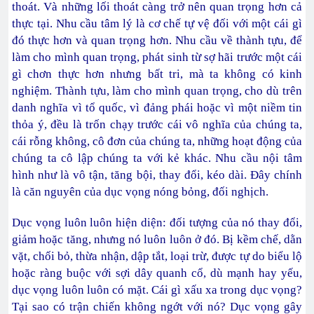
thoát. Và những lối thoát càng trở nên quan trọng hơn cả
thực tại. Nhu cầu tâm lý là cơ chế tự vệ đối với một cái gì
đó thực hơn và quan trọng hơn. Nhu cầu về thành tựu, để
làm cho mình quan trọng, phát sinh từ sợ hãi trước một cái
gì chơn thực hơn nhưng bất tri, mà ta không có kinh
nghiệm. Thành tựu, làm cho mình quan trọng, cho dù trên
danh nghĩa vì tổ quốc, vì đảng phái hoặc vì một niềm tin
thỏa ý, đều là trốn chạy trước cái vô nghĩa của chúng ta,
cái rỗng không, cô đơn của chúng ta, những hoạt động của
chúng ta cô lập chúng ta với kẻ khác. Nhu cầu nội tâm
hình như là vô tận, tăng bội, thay đổi, kéo dài. Đây chính
là căn nguyên của dục vọng nóng bỏng, đối nghịch.
Dục vọng luôn luôn hiện diện: đối tượng của nó thay đổi,
giảm hoặc tăng, nhưng nó luôn luôn ở đó. Bị kềm chế, dằn
vặt, chối bỏ, thừa nhận, dập tắt, loại trừ, được tự do biểu lộ
hoặc ràng buộc với sợi dây quanh cổ, dù mạnh hay yếu,
dục vọng luôn luôn có mặt. Cái gì xấu xa trong dục vọng?
Tại sao có trận chiến không ngớt với nó? Dục vọng gây