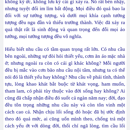
không ký ức, không lưu ký cái gì xảy ra. Nó rất bén nhậy,
nhưng tuyệt đối im lìm bất động. Mọi điều đó quá bao la
đối với sự tưởng tượng, và dưới mọi khía cạnh tưởng
tượng đều ngu đần và thiếu trưởng thành. Việc đã xảy ra
quả thật rất là sinh động và quan trọng đến đỗi mọi ảo
tưởng, mọi tưởng tượng đều vô nghĩa.
Hiểu biết nhu cầu có tầm quan trọng rất lớn. Có nhu cầu
bên ngoài, những sự đòi hỏi thiết yếu, cơm ăn áo mặc nhà
ở; nhưng ngoài ra còn có cái gì khác không? Mỗi người
đều bị mắc vào cơn bão nhu cầu nội tâm, nhưng ta có thể
nói đó là thiết yếu hay không? Nhu cầu về phái tính, thành
tựu, lòng khao khát bắt buộc từ khát vọng, ham muốn,
tham lam, có phải tùy thuộc vào đời sống hay không? Ai
cũng đã chấp nhận điều đó suốt cả ngàn năm nay; đời, đạo
đều tôn trọng những nhu cầu này và còn tôn vinh một
cách cao cả. Nhận chịu lối sống đó hoặc đã bị ước định
theo đó quá mức, ai cũng uốn mình theo, chống trả một
cách yếu ớt với dòng đời, thối chí ngã lòng, tìm cầu lối