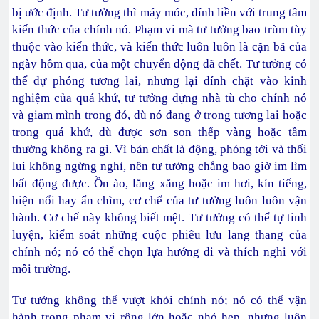
bị ước định. Tư tưởng thì máy móc, dính liền với trung tâm
kiến thức của chính nó. Phạm vi mà tư tưởng bao trùm tùy
thuộc vào kiến thức, và kiến thức luôn luôn là cặn bã của
ngày hôm qua, của một chuyển động đã chết. Tư tưởng có
thể dự phóng tương lai, nhưng lại dính chặt vào kinh
nghiệm của quá khứ, tư tưởng dựng nhà tù cho chính nó
và giam mình trong đó, dù nó đang ở trong tương lai hoặc
trong quá khứ, dù được sơn son thếp vàng hoặc tầm
thường không ra gì. Vì bản chất là động, phóng tới và thối
lui không ngừng nghỉ, nên tư tưởng chẳng bao giờ im lìm
bất động được. Ồn ào, lăng xăng hoặc im hơi, kín tiếng,
hiện nổi hay ẩn chìm, cơ chế của tư tưởng luôn luôn vận
hành. Cơ chế này không biết mệt. Tư tưởng có thể tự tinh
luyện, kiểm soát những cuộc phiêu lưu lang thang của
chính nó; nó có thể chọn lựa hướng đi và thích nghi với
môi trường.
Tư tưởng không thể vượt khỏi chính nó; nó có thể vận
hành trong phạm vi rộng lớn hoặc nhỏ hẹp, nhưng luôn