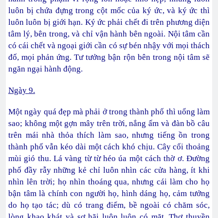
luôn bị chứa đựng trong cột mốc của ký ức, và ký ức thì
luôn luôn bị giới hạn. Ký ức phải chết đi trên phương diện
tâm lý, bên trong, và chỉ vận hành bên ngoài. Nội tâm cần
có cái chết và ngoại giới cần có sự bén nhậy với mọi thách
đố, mọi phản ứng. Tư tưởng bận rộn bên trong nội tâm sẽ
ngăn ngại hành động.
Ngày 9.
Một ngày quá đẹp mà phải ở trong thành phố thì uổng làm
sao; không một gợn mây trên trời, nắng ấm và đàn bồ câu
trên mái nhà thỏa thích làm sao, nhưng tiếng ồn trong
thành phố vẫn kéo dài một cách khó chịu. Cây cối thoảng
mùi gió thu. Lá vàng từ từ héo úa một cách thờ ơ. Đường
phố đầy rẫy những kẻ chỉ luôn nhìn các cửa hàng, ít khi
nhìn lên trời; họ nhìn thoáng qua, nhưng cái làm cho họ
bận tâm là chính con người họ, hình dáng họ, cảm tưởng
do họ tạo tác; dù có trang điểm, bề ngoài có chăm sóc,
lòng khao khát và sợ hãi luôn luôn có mặt. Thợ thuyền