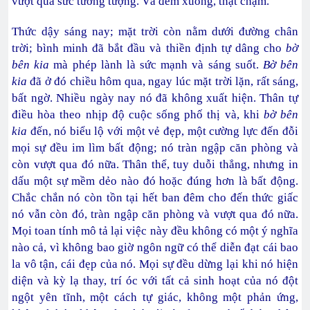
vượt quá sức tưởng tượng. Và đêm xuống, thật chậm.
Thức dậy sáng nay; mặt trời còn nằm dưới đường chân
trời; bình minh đã bắt đầu và thiền định tự dâng cho
bờ
bên kia
mà phép lành là sức mạnh và sáng suốt.
Bờ bên
kia
đã ở đó chiều hôm qua, ngay lúc mặt trời lặn, rất sáng,
bất ngờ. Nhiều ngày nay nó đã không xuất hiện. Thân tự
điều hòa theo nhịp độ cuộc sống phố thị và, khi
bờ bên
kia
đến, nó biểu lộ với một vẻ đẹp, một cường lực đến đỗi
mọi sự đều im lìm bất động; nó tràn ngập căn phòng và
còn vượt qua đó nữa. Thân thể, tuy duỗi thẳng, nhưng in
dấu một sự mềm dẻo nào đó hoặc đúng hơn là bất động.
Chắc chắn nó còn tồn tại hết ban đêm cho đến thức giấc
nó vẫn còn đó, tràn ngập căn phòng và vượt qua đó nữa.
Mọi toan tính mô tả lại việc này đều không có một ý nghĩa
nào cả, vì không bao giờ ngôn ngữ có thể diễn đạt cái bao
la vô tận, cái đẹp của nó. Mọi sự đều dừng lại khi nó hiện
diện và kỳ lạ thay, trí óc với tất cả sinh hoạt của nó đột
ngột yên tĩnh, một cách tự giác, không một phản ứng,