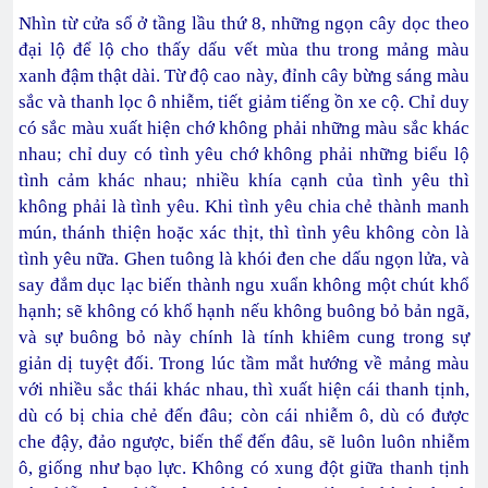
Nhìn từ cửa sổ ở tầng lầu thứ 8, những ngọn cây dọc theo
đại lộ để lộ cho thấy dấu vết mùa thu trong mảng màu
xanh đậm thật dài. Từ độ cao này, đỉnh cây bừng sáng màu
sắc và thanh lọc ô nhiễm, tiết giảm tiếng ồn xe cộ. Chỉ duy
có sắc màu xuất hiện chớ không phải những màu sắc khác
nhau; chỉ duy có tình yêu chớ không phải những biểu lộ
tình cảm khác nhau; nhiều khía cạnh của tình yêu thì
không phải là tình yêu. Khi tình yêu chia chẻ thành manh
mún, thánh thiện hoặc xác thịt, thì tình yêu không còn là
tình yêu nữa. Ghen tuông là khói đen che dấu ngọn lửa, và
say đắm dục lạc biến thành ngu xuẩn không một chút khổ
hạnh; sẽ không có khổ hạnh nếu không buông bỏ bản ngã,
và sự buông bỏ này chính là tính khiêm cung trong sự
giản dị tuyệt đối. Trong lúc tầm mắt hướng về mảng màu
với nhiều sắc thái khác nhau, thì xuất hiện cái thanh tịnh,
dù có bị chia chẻ đến đâu; còn cái nhiễm ô, dù có được
che đậy, đảo ngược, biến thể đến đâu, sẽ luôn luôn nhiễm
ô, giống như bạo lực. Không có xung đột giữa thanh tịnh