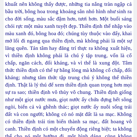
khuất nên không thấy được, những tia nắng tràn ngập cả
bầu trời, bông hoa trong khoảng sân nhỏ hình như sinh ra
cho đời sống, màu sắc đậm hơn, tươi hơn. Một buổi sáng
chói rực một màu xanh tuyệt đẹp. Thiền định thể nhập vào
màu xanh đó, bông hoa đó; chúng tùy thuộc vào đấy, khai
mở lối đi ngang qua thiền định, mà không phải là một sự
lãng quên. Tán tâm hay đãng trí thực ra không xuất hiện,
vì thiền định không phải là chú ý tập trung, vốn là cố
chấp, ngăn cách, đối kháng, và vì thế là xung đột. Tâm
thức thiền định có thể tự bằng lòng mà không cố chấp, đối
kháng; nhưng tâm thức tập trung chú ý không thể thiền
định. Thật là lý thú để xem thiền định quan trọng hơn mọi
sự ra sao; thiền định vô thủy vô chung. Thiền định giống
như một giọt nước mưa, giọt nước ấy chứa đựng hết sông
ngòi, biển cả và ghềnh thác; giọt nước ấy nuôi sống trái
đất và con người; không có nó mặt đất là sa mạc. Không
có thiền định trái tim biến thành sa mạc, đất hoang vô
canh. Thiền định có một chuyển động riêng biệt; ta không
thể cho nó một hướng đi, một hình dáng, cũng không