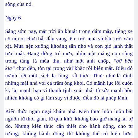
sống của nó.
Ngày 6.
Sáng sớm nay, mặt trời ẩn khuất trong đám mây, tiếng xe
cộ inh ỏi chưa bắt đầu vang lên: trời mưa và bầu trời xám
xịt. Mưa nện xuống khoảng sân nhỏ và cơn gió lạnh thật
tươi mát. Đang đứng trú mưa, nhìn một mảng con sông
trong tàng lá mùa thu, như một ánh chớp,
“bờ bên
kia”
chợt đến, tồn tại trong vài khắc rồi biến mất. Điều đó
mãnh liệt một cách lạ lùng, rất thực. Thực như là đỉnh
những mái nhà với cả trăm ống khói. Có mãnh lực lôi cuốn
kỳ lạ; mạnh bạo vì thanh tịnh xuất phát từ sức mạnh hồn
nhiên không có gì làm suy vi được, điều đó là phép lành.
Kiến thức ngăn ngại khám phá. Kiến thức luôn luôn bắt
nguồn từ thời gian, từ quá khứ, không bao giờ mang lại tự
do. Nhưng kiến thức cần thiết cho hành động, cho tư
tưởng; không hành động thì không thể có hiện hữu.