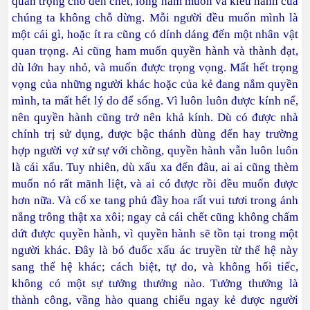
quan trọng cho đến chết, lòng ham muốn và kiêu hãnh của
chúng ta không chỗ dừng. Mỗi người đều muốn mình là
một cái gì, hoặc ít ra cũng có dính dáng đến một nhân vật
quan trọng. Ai cũng ham muốn quyền hành và thành đạt,
dù lớn hay nhỏ, và muốn được trọng vọng. Mất hết trọng
vọng của những người khác hoặc của kẻ đang nắm quyền
mình, ta mất hết lý do để sống. Vì luôn luôn được kính nể,
nên quyền hành cũng trở nên khả kính. Dù có được nhà
chính trị sử dụng, được bậc thánh dùng đến hay trường
hợp người vợ xử sự với chồng, quyền hành vẫn luôn luôn
là cái xấu. Tuy nhiên, dù xấu xa đến đâu, ai ai cũng thèm
muốn nó rất mãnh liệt, và ai có được rồi đều muốn được
hơn nữa. Và cổ xe tang phủ đầy hoa rất vui tươi trong ánh
nắng trông thật xa xôi; ngay cả cái chết cũng không chấm
dứt được quyền hành, vì quyền hành sẽ tồn tại trong một
người khác. Đây là bó đuốc xấu ác truyền từ thế hệ này
sang thế hệ khác; cách biệt, tự do, và không hối tiếc,
không có một sự tưởng thưởng nào. Tưởng thưởng là
thành công, vầng hào quang chiếu ngay kẻ được người