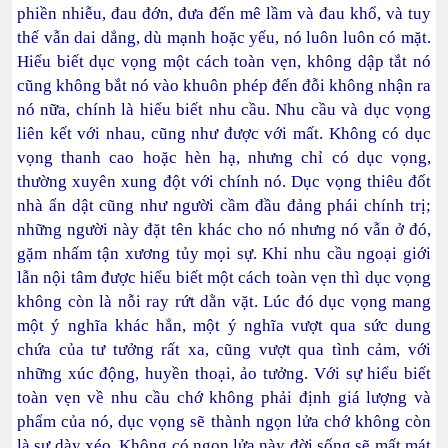
phiền nhiễu, đau đớn, đưa đến mê lầm và đau khổ, và tuy
thế vẫn dai dẳng, dù mạnh hoặc yếu, nó luôn luôn có mặt.
Hiểu biết dục vọng một cách toàn vẹn, không dập tắt nó
cũng không bắt nó vào khuôn phép đến đỗi không nhận ra
nó nữa, chính là hiểu biết nhu cầu. Nhu cầu và dục vọng
liên kết với nhau, cũng như được với mất. Không có dục
vọng thanh cao hoặc hèn hạ, nhưng chỉ có dục vọng,
thường xuyên xung đột với chính nó. Dục vọng thiêu đốt
nhà ẩn dật cũng như người cầm đầu đảng phái chính trị;
những người này đặt tên khác cho nó nhưng nó vẫn ở đó,
gặm nhấm tận xương tủy mọi sự. Khi nhu cầu ngoại giới
lẫn nội tâm được hiểu biết một cách toàn vẹn thì dục vọng
không còn là nỗi ray rứt dằn vặt. Lúc đó dục vọng mang
một ý nghĩa khác hẳn, một ý nghĩa vượt qua sức dung
chứa của tư tưởng rất xa, cũng vượt qua tình cảm, với
những xúc động, huyền thoại, ảo tưởng. Với sự hiểu biết
toàn vẹn về nhu cầu chớ không phải định giá lượng và
phẩm của nó, dục vọng sẽ thành ngọn lửa chớ không còn
là sự dày xéo. Không có ngọn lửa này đời sống sẽ mất mát