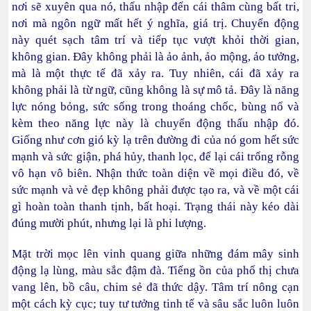
nơi sẽ xuyên qua nó, thấu nhập đến cái thâm cùng bất tri,
nơi mà ngôn ngữ mất hết ý nghĩa, giá trị. Chuyển động
này quét sạch tâm trí và tiếp tục vượt khỏi thời gian,
không gian. Đây không phải là ảo ảnh, ảo mộng, ảo tưởng,
mà là một thực tế đã xảy ra. Tuy nhiên, cái đã xảy ra
không phải là từ ngữ, cũng không là sự mô tả. Đây là năng
lực nóng bỏng, sức sống trong thoáng chốc, bùng nổ và
kèm theo năng lực này là chuyển động thấu nhập đó.
Giống như cơn gió kỳ lạ trên đường đi của nó gom hết sức
mạnh và sức giận, phá hủy, thanh lọc, để lại cái trống rỗng
vô hạn vô biên. Nhận thức toàn diện về mọi điều đó, về
sức mạnh và vẻ đẹp không phải được tạo ra, và về một cái
gì hoàn toàn thanh tịnh, bất hoại. Trạng thái này kéo dài
đúng mười phút, nhưng lại là phi lượng.
Mặt trời mọc lên vinh quang giữa những đám mây sinh
động lạ lùng, màu sắc đậm đà. Tiếng ồn của phố thị chưa
vang lên, bồ câu, chim sẻ đã thức dậy. Tâm trí nông cạn
một cách kỳ cục; tuy tư tưởng tinh tế và sâu sắc luôn luôn