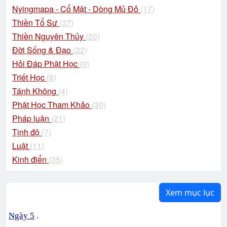
Nyingmapa - Cổ Mật - Dòng Mủ Đỏ
(17)
Thiền Tổ Sư
(37)
Thiền Nguyên Thủy
(20)
Đời Sống & Đạo
(22)
Hỏi Đáp Phật Học
(0)
Triết Học
(8)
Tánh Không
(4)
Phật Học Tham Khảo
(30)
Pháp luận
(21)
Tịnh độ
(7)
Luật
(11)
Kinh điển
(35)
Xem mục lục
Ngày 5
.