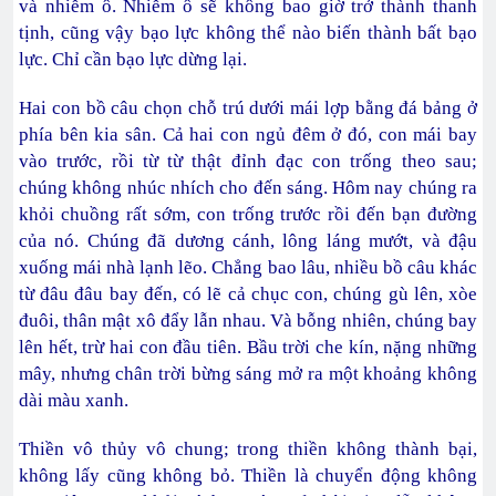
và nhiễm ô. Nhiễm ô sẽ không bao giờ trở thành thanh
tịnh, cũng vậy bạo lực không thể nào biến thành bất bạo
lực. Chỉ cần bạo lực dừng lại.
Hai con bồ câu chọn chỗ trú dưới mái lợp bằng đá bảng ở
phía bên kia sân. Cả hai con ngủ đêm ở đó, con mái bay
vào trước, rồi từ từ thật đỉnh đạc con trống theo sau;
chúng không nhúc nhích cho đến sáng. Hôm nay chúng ra
khỏi chuồng rất sớm, con trống trước rồi đến bạn đường
của nó. Chúng đã dương cánh, lông láng mướt, và đậu
xuống mái nhà lạnh lẽo. Chẳng bao lâu, nhiều bồ câu khác
từ đâu đâu bay đến, có lẽ cả chục con, chúng gù lên, xòe
đuôi, thân mật xô đẩy lẫn nhau. Và bỗng nhiên, chúng bay
lên hết, trừ hai con đầu tiên. Bầu trời che kín, nặng những
mây, nhưng chân trời bừng sáng mở ra một khoảng không
dài màu xanh.
Thiền vô thủy vô chung; trong thiền không thành bại,
không lấy cũng không bỏ. Thiền là chuyển động không