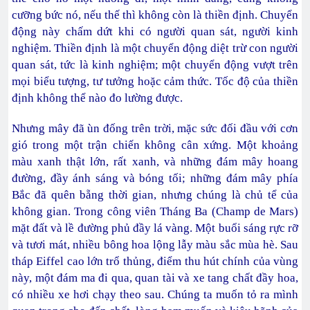
cưỡng bức nó, nếu thế thì không còn là thiền định. Chuyển
động này chấm dứt khi có người quan sát, người kinh
nghiệm. Thiền định là một chuyển động diệt trừ con người
quan sát, tức là kinh nghiệm; một chuyển động vượt trên
mọi biểu tượng, tư tưởng hoặc cảm thức. Tốc độ của thiền
định không thể nào đo lường được.
Nhưng mây đã ùn đống trên trời, mặc sức đối đầu với cơn
gió trong một trận chiến không cân xứng. Một khoảng
màu xanh thật lớn, rất xanh, và những đám mây hoang
đường, đầy ánh sáng và bóng tối; những đám mây phía
Bắc đã quên bẵng thời gian, nhưng chúng là chủ tể của
không gian. Trong công viên Tháng Ba (Champ de Mars)
mặt đất và lề đường phủ đầy lá vàng. Một buổi sáng rực rỡ
và tươi mát, nhiều bông hoa lộng lẫy màu sắc mùa hè. Sau
tháp Eiffel cao lớn trổ thủng, điểm thu hút chính của vùng
này, một đám ma đi qua, quan tài và xe tang chất đầy hoa,
có nhiều xe hơi chạy theo sau. Chúng ta muốn tỏ ra mình