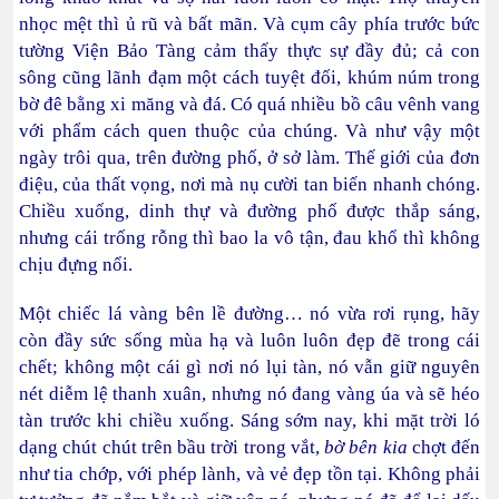
nhọc mệt thì ủ rũ và bất mãn. Và cụm cây phía trước bức
tường Viện Bảo Tàng cảm thấy thực sự đầy đủ; cả con
sông cũng lãnh đạm một cách tuyệt đối, khúm núm trong
bờ đê bằng xi măng và đá. Có quá nhiều bồ câu vênh vang
với phẩm cách quen thuộc của chúng. Và như vậy một
ngày trôi qua, trên đường phố, ở sở làm. Thế giới của đơn
điệu, của thất vọng, nơi mà nụ cười tan biến nhanh chóng.
Chiều xuống, dinh thự và đường phố được thắp sáng,
nhưng cái trống rỗng thì bao la vô tận, đau khổ thì không
chịu đựng nổi.
Một chiếc lá vàng bên lề đường… nó vừa rơi rụng, hãy
còn đầy sức sống mùa hạ và luôn luôn đẹp đẽ trong cái
chết; không một cái gì nơi nó lụi tàn, nó vẫn giữ nguyên
nét diễm lệ thanh xuân, nhưng nó đang vàng úa và sẽ héo
tàn trước khi chiều xuống. Sáng sớm nay, khi mặt trời ló
dạng chút chút trên bầu trời trong vắt,
bờ bên kia
chợt đến
như tia chớp, với phép lành, và vẻ đẹp tồn tại. Không phải