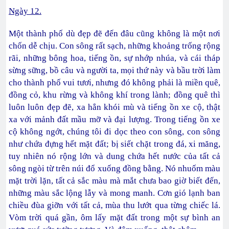
Ngày 12.
Một thành phố dù đẹp đẽ đến đâu cũng không là một nơi
chốn dễ chịu. Con sông rất sạch, những khoảng trống rộng
rãi, những bông hoa, tiếng ồn, sự nhớp nhúa, và cái tháp
sừng sững, bồ câu và người ta, mọi thứ này và bầu trời làm
cho thành phố vui tươi, nhưng đó không phải là miền quê,
đồng cỏ, khu rừng và không khí trong lành; đồng quê thì
luôn luôn đẹp đẽ, xa hẳn khói mù và tiếng ồn xe cộ, thật
xa với mảnh đất mầu mỡ và đại lượng. Trong tiếng ồn xe
cộ không ngớt, chúng tôi đi dọc theo con sông, con sông
như chứa đựng hết mặt đất; bị siết chặt trong đá, xi măng,
tuy nhiên nó rộng lớn và dung chứa hết nước của tất cả
sông ngòi từ trên núi đổ xuống đồng bằng. Nó nhuốm màu
mặt trời lặn, tất cả sắc màu mà mắt chưa bao giờ biết đến,
những màu sắc lộng lẫy và mong manh. Cơn gió lạnh ban
chiều đùa giỡn với tất cả, mùa thu lướt qua từng chiếc lá.
Vòm trời quá gần, ôm lấy mặt đất trong một sự bình an