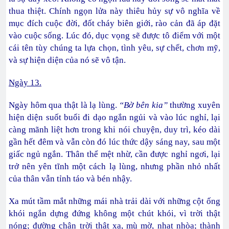
thua thiệt. Chính ngọn lửa này thiêu hủy sự vô nghĩa về
mục đích cuộc đời, đốt cháy biên giới, rào cản đã áp đặt
vào cuộc sống. Lúc đó, dục vọng sẽ được tô điểm với một
cái tên tùy chúng ta lựa chọn, tình yêu, sự chết, chơn mỹ,
và sự hiện diện của nó sẽ vô tận.
Ngày 13.
Ngày hôm qua thật là lạ lùng.
“Bờ bên kia”
thường xuyên
hiện diện suốt buổi đi dạo ngắn ngủi và vào lúc nghỉ, lại
càng mãnh liệt hơn trong khi nói chuyện, duy trì, kéo dài
gần hết đêm và vẫn còn đó lúc thức dậy sáng nay, sau một
giấc ngủ ngắn. Thân thể mệt nhừ, cần được nghỉ ngơi, lại
trở nên yên tĩnh một cách lạ lùng, nhưng phần nhỏ nhất
của thân vẫn tỉnh táo và bén nhậy.
Xa mút tầm mắt những mái nhà trải dài với những cột ống
khói ngắn dựng đứng không một chút khói, vì trời thật
nóng; đường chân trời thật xa, mù mờ, nhạt nhòa; thành