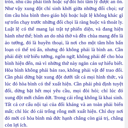
tròn, nhu cầu phái tính hoặc sự đòi hỏi tâm lý được an ổn.
Như vậy xung đột chỉ sinh khởi giữa những đối chọi; sự
tìm cầu hòa bình theo giáo hội hoặc luật lệ không khác gì
sự trốn chạy trước những đối chọi là ràng buộc và thoát ly.
Luật lệ có thể mang lại trật tự phiến diện, và đang hiện
hành như thế; bình an do nhà thờ và đền chùa mang đến là
ảo tưởng, đó là huyền thoại, là nơi cho một tâm hồn bấn
loạn có thể trú ẩn, nhưng đó không phải là bình an. Cần
phải diệt trừ biểu tưởng, ngôn ngữ, không phải để cho hòa
bình hiện đến, mà vì những thứ này ngăn cản sự hiểu biết.
Hòa bình không phải bán rao, không phải vật để trao đổi.
Cần phải dừng bặt xung đột dưới tất cả mọi hình thức, và
lúc đó hòa bình có thể xuất hiện. Cần phải phủ định tuyệt
đối, dừng bặt hết mọi yêu cầu, mọi đòi hỏi; chỉ lúc đó
xung đột mới chấm dứt. Trong cái rỗng không là khai sinh.
Tất cả cơ cấu nội tại của đối kháng và an toàn phải biến
mất; chỉ lúc đó cái trống rỗng mới xuất hiện. Chỉ duy nơi
đó mới có hòa bình mà đức hạnh chẳng còn giá trị, chẳng
còn lợi ích.