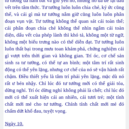
tư tưởng đã nắm bắt và giữ yên nó, nhưng nó đã để lại dấu
vết trên tâm thức. Tư tưởng luôn luôn chia chẻ, ký ức cũng
thế, và cái gì mà tư tưởng nắm giữ cũng luôn luôn phân
đoạn vụn vặt. Tư tưởng không thể quan sát cái toàn thể;
cái phân đoạn chia chẻ không thể nhìn ngắm cái toàn
diện, dấu vết của phép lành thì khó tả, không một từ ngữ,
không một biểu trưng nào có thể diễn đạt. Tư tưởng luôn
luôn thất bại trong mưu toan khám phá, chứng nghiệm cái
gì vượt trên thời gian và không gian. Trí óc, cơ chế sản
sinh ra tư tưởng, có thể tự an bình; một tâm trí rất sinh
động có thể yên lặng, nhưng cơ chế của nó sẽ vận hành rất
chậm. Điều thiết yếu là tâm trí phải yên lặng, mặc dù nó
rất ư bén nhậy. Chỉ lúc đó tư tưởng mới có thể giải tỏa,
dừng nghỉ. Trí óc dừng nghỉ không phải là chết; chỉ lúc đó
mới có thể xuất hiện cái an nhiên, cái tươi trẻ; một tính
chất mới mẻ cho tư tưởng. Chính tính chất mới mẻ đó
chấm dứt khổ đau, tuyệt vọng.
Ngày 10.