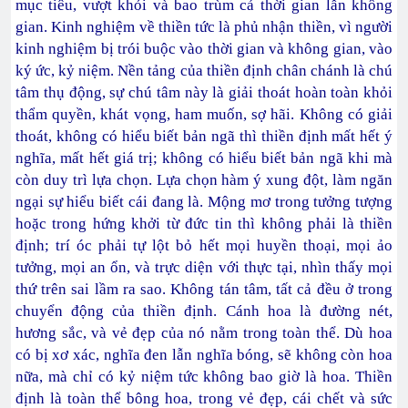
mục tiêu, vượt khỏi và bao trùm cả thời gian lẫn không
gian. Kinh nghiệm về thiền tức là phủ nhận thiền, vì người
kinh nghiệm bị trói buộc vào thời gian và không gian, vào
ký ức, kỷ niệm. Nền tảng của thiền định chân chánh là chú
tâm thụ động, sự chú tâm này là giải thoát hoàn toàn khỏi
thẩm quyền, khát vọng, ham muốn, sợ hãi. Không có giải
thoát, không có hiểu biết bản ngã thì thiền định mất hết ý
nghĩa, mất hết giá trị; không có hiểu biết bản ngã khi mà
còn duy trì lựa chọn. Lựa chọn hàm ý xung đột, làm ngăn
ngại sự hiểu biết cái đang là. Mộng mơ trong tưởng tượng
hoặc trong hứng khởi từ đức tin thì không phải là thiền
định; trí óc phải tự lột bỏ hết mọi huyền thoại, mọi ảo
tưởng, mọi an ổn, và trực diện với thực tại, nhìn thấy mọi
thứ trên sai lầm ra sao. Không tán tâm, tất cả đều ở trong
chuyển động của thiền định. Cánh hoa là đường nét,
hương sắc, và vẻ đẹp của nó nằm trong toàn thể. Dù hoa
có bị xơ xác, nghĩa đen lẫn nghĩa bóng, sẽ không còn hoa
nữa, mà chỉ có kỷ niệm tức không bao giờ là hoa. Thiền
định là toàn thể bông hoa, trong vẻ đẹp, cái chết và sức