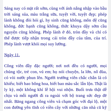
Sáng nay có mặt rất sớm, cùng với ánh nắng nhập vào bầu
trời sáng sủa, màu trắng sữa, tuyệt vời, tuyệt đẹp; phép
lành không đòi hỏi gì, hy sinh cũng không, môn đệ cũng
không, đức hạnh cũng không, thức khuya dậy sớm cầu
nguyện cũng không. Phép lành ở đó, tròn đầy và chỉ có
thể được tiếp nhận trong cái tròn đầy của tâm, của trí.
Phép lành vượt khỏi mọi suy lường.
Ngày 11.
Công viên đầy đặc người; nơi nơi đều có người, mọi
chủng tộc, trẻ con, vú em; họ nói chuyện, la lớn, nô đùa,
có vòi nước phun lên. Người trưởng viên chắc chắn là có
khiếu; biết bao bông hoa, biết bao màu sắc lẫn lộn. Thật là
ly kỳ, một không khí lễ hội vui nhộn. Buổi trưa thật dễ
chịu và mỗi người đi ra ngoài với bộ trang sức đẹp đẽ
nhất. Băng ngang công viên và chạm góc với đại lộ, một
con đường yên tĩnh có viền cây với những căn nhà cũ kỹ