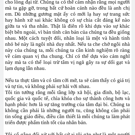
cho lòng đại từ. Chúng ta có thể cảm nhận rằng mọi người
mà ta gặp gỡ, trong bất cứ hoàn cảnh nào đều là anh chị
em. Dù những gương mặt ấy có mới lạ hay sự trang sức
hay hành xử sai khác không có sự chia cắt đáng kể nào
giữa ta và tha nhân. Thật là điên rồ khi dựa vào sự khác
biệt bên ngoài, vì bản tính căn bản của chúng ta đều giống
nhau. Một cách tuyệt đối, nhân loại là một và hành tinh
nhỏ bé này là ngôi nhà duy nhất. Nếu ta che chở ngôi nhà
này của chúng ta, mỗi chúng ta cần kinh nghiệm rõ ràng
về cảm quan vị tha chung. Chỉ có thể dựa vào cảm nghĩ
này mà ta có thể loại trừ tâm vị ngã gây ra sự dối gạt và
lạm dụng lẫn nhau.
Nếu ta thực tâm và có tâm cởi mở, ta sẽ cảm thấy có giá trị
và tự tin, và không phải sợ hãi với nhau.
Tôi tin tưởng rằng mỗi tầng lớp xã hội, gia đình, bộ lạc,
quốc gia và quốc tế, chìa khóa cho sự thành công hơn và
hạnh phúc hơn là sự tăng trưởng của tâm đại bi. Chúng ta
không cần phải là những người tu, cũng không cần phải
tin sống giáo điều, điều cần thiết là mỗi chúng ta làm phát
triển được phẩm tính tốt của nhân bản.
Tôi cố gắng đối xử với bất cứ ai tôi gặp như là một người