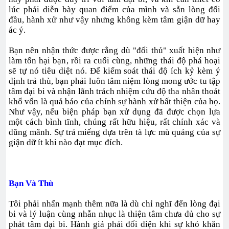
lúc phải diễn bày quan điểm của mình và sẵn lòng đối
đầu, hành xử như vậy nhưng không kèm tâm giận dữ hay
ác ý.
Bạn nên nhận thức được rằng dù "đối thủ" xuất hiện như
làm tổn hại bạn, rồi ra cuối cùng, những thái độ phá hoại
sẽ tự nó tiêu diệt nó. Để kiểm soát thái độ ích kỷ kèm ý
định trả thù, bạn phải luôn tâm niệm lòng mong ước tu tập
tâm đại bi và nhận lãnh trách nhiệm cứu độ tha nhân thoát
khổ vốn là quả báo của chính sự hành xử bất thiện của họ.
Như vậy, nếu biện pháp bạn xử dụng đã được chọn lựa
một cách bình tĩnh, chúng rất hữu hiệu, rất chính xác và
dũng mãnh. Sự trả miếng dựa trên tà lực mù quáng của sự
giận dữ ít khi nào đạt mục đích.
Bạn Và Thù
Tôi phải nhấn mạnh thêm nữa là dù chỉ nghĩ đến lòng đại
bi và lý luận cùng nhẫn nhục là thiện tâm chưa đủ cho sự
phát tâm đại bi. Hành giả phải đối diện khi sự khó khăn