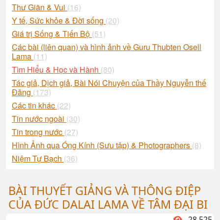
Thư Giãn & Vui
(16)
Y tế, Sức khỏe & Đời sống
(20)
Giá trị Sống & Tiến Bộ
(51)
Các bài (liên quan) và hình ảnh về Guru Thubten Osell
Lama
(11)
Tìm Hiểu & Học và Hành
(80)
Tác giả, Dịch giả, Bài Nói Chuyện của Thầy Nguyễn thế
Đăng
(173)
Các tin khác
(22)
Tin nước ngoài
(30)
Tin trong nước
(27)
Hình Ảnh qua Óng Kính (Sưu tập) & Photographers
(8)
Niệm Tự Bạch
(36)
BÀI THUYẾT GIẢNG VÀ THÔNG ĐIỆP
CỦA ĐỨC DALAI LAMA VỀ TÂM ĐẠI BI
28,525