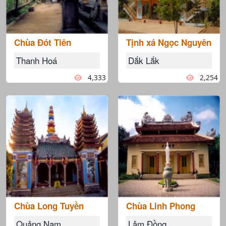
Chùa Đót Tiên
Tịnh xá Ngọc Nguyên
Thanh Hoá
Dắk Lắk
4,333
2,254
Chùa Long Tuyền
Chùa Linh Phong
Quảng Nam
Lâm Đồng