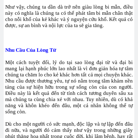
Như vậy, chúng ta dần dà trở nên giàu lòng bi mẫn, điều
này có nghĩa là chúng ta có thể phát tâm bi mẫn chân thật
cho nỗi khổ của kẻ khác và ý nguyện cứu khổ. Kết quả có
được, sự an bình và nội lực của ta sẽ gia tăng.
Nhu Cầu Của Lòng Từ
Một cách tuyệt đối, lý do tại sao lòng đại từ và đại bi
mang lại hạnh phúc lớn lao nhất là vì đơn giản hóa tự tâm
chúng ta chăm lo cho kẻ khác hơn tất cả mọi chuyện khác.
Nhu cầu được thương yêu, tự nó nằm trong tâm khảm nền
tảng của sự hiện hữu trong sự sống còn của con người.
Điều này là kết quả đến từ tính cách tương duyên sâu xa
mà chúng ta cùng chia xẻ với nhau. Tuy nhiên, dù có khả
năng và khôn khéo đến đâu, một cá nhân không thể tự
sống còn.
Dù cho một người có sức mạnh, độc lập và tự lập đến đâu
đi nữa, và người đó cảm thấy như vậy trong những giây
phút thăng hoa nhất trong cuộc đời, khi lâm bệnh, hay rất