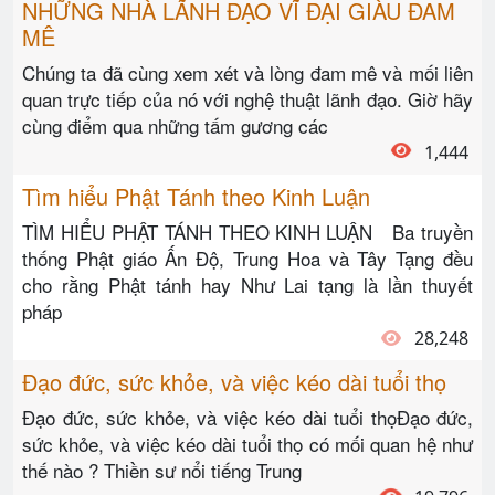
NHỮNG NHÀ LÃNH ĐẠO VĨ ĐẠI GIÀU ĐAM
MÊ
Chúng ta đã cùng xem xét và lòng đam mê và mối liên
quan trực tiếp của nó với nghệ thuật lãnh đạo. Giờ hãy
cùng điểm qua những tấm gương các
1,444
Tìm hiểu Phật Tánh theo Kinh Luận
TÌM HIỂU PHẬT TÁNH THEO KINH LUẬN Ba truyền
thống Phật giáo Ấn Độ, Trung Hoa và Tây Tạng đều
cho rằng Phật tánh hay Như Lai tạng là lần thuyết
pháp
28,248
Đạo đức, sức khỏe, và việc kéo dài tuổi thọ
Đạo đức, sức khỏe, và việc kéo dài tuổi thọĐạo đức,
sức khỏe, và việc kéo dài tuổi thọ có mối quan hệ như
thế nào ? Thiền sư nổi tiếng Trung