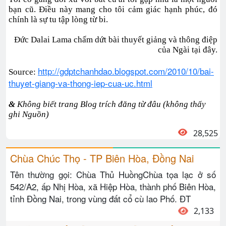
bạn cũ. Điều này mang cho tôi cảm giác hạnh phúc, đó
chính là sự tu tập lòng từ bi.
Đức Dalai Lama chấm dứt bài thuyết giảng và thông điệp
của Ngài tại đây.
http://gdptchanhdao.blogspot.com/2010/10/bai-
Source:
thuyet-giang-va-thong-iep-cua-uc.html
&
Không biết trang Blog trích đăng từ đâu (không thấy
ghi Nguồn)
28,525
Chùa Chúc Thọ - TP Biên Hòa, Đồng Nai
Tên thường gọi: Chùa Thủ HuồngChùa tọa lạc ở số
542/A2, ấp Nhị Hòa, xã Hiệp Hòa, thành phố Biên Hòa,
tỉnh Đồng Nai, trong vùng đất cổ cù lao Phố. ĐT
2,133