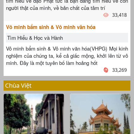
tìm hiểu về đạo Phật tức là bạn đang tìm hiểu về con
người thật của mình, về bản chất của tâm trí
33,418
Vô minh bẩm sinh & Vô minh văn hóa
Tìm Hiểu & Học và Hành
Vô minh bẩm sinh & Vô minh văn hóa(VHPG) Mọi kinh
nghiệm của chúng ta, kể cả giấc mộng, khởi lên từ vô
minh. Đây là một tuyên bố làm hoảng hốt
33,269
Chùa Việt