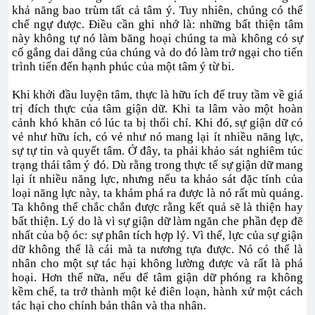
khả năng bao trùm tất cả tâm ý. Tuy nhiên, chúng có thể
chế ngự được. Điều cần ghi nhớ là: những bất thiện tâm
này không tự nó làm băng hoại chúng ta mà không có sự
cố gắng dai dẳng của chúng và do đó làm trở ngại cho tiến
trình tiến đến hạnh phúc của một tâm ý từ bi.
Khi khởi đầu luyện tâm, thực là hữu ích để truy tầm về giá
trị đích thực của tâm giận dữ. Khi ta lâm vào một hoàn
cảnh khó khăn có lúc ta bị thối chí. Khi đó, sự giận dữ có
vẻ như hữu ích, có vẻ như nó mang lại ít nhiều năng lực,
sự tự tin và quyết tâm. Ở đây, ta phải khảo sát nghiêm túc
trạng thái tâm ý đó. Dù rằng trong thực tế sự giận dữ mang
lại ít nhiều năng lực, nhưng nếu ta khảo sát đặc tính của
loại năng lực này, ta khám phá ra được là nó rất mù quáng.
Ta không thể chắc chắn được rằng kết quả sẽ là thiện hay
bất thiện. Lý do là vì sự giận dữ làm ngăn che phần đẹp đẽ
nhất của bộ óc: sự phân tích hợp lý. Vì thế, lực của sự giận
dữ không thể là cái mà ta nương tựa được. Nó có thể là
nhân cho một sự tác hại không lường được và rất là phá
hoại. Hơn thế nữa, nếu để tâm giận dữ phóng ra không
kềm chế, ta trở thành một kẻ điên loạn, hành xử một cách
tác hại cho chính bản thân và tha nhân.