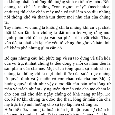
ta không phải là những đối tượng sinh ra từ máy móc. Nếu
chúng ta chỉ là những "con người máy" (mechanical
entities) thì chắc chắn máy móc có thể làm xoa dịu những
nỗi thống khổ và thành tựu được mọi nhu cầu của chúng
ta.
Tuy nhiên, vì chúng ta không chỉ là những khí cụ vật chất,
thật là sai lầm khi chúng ta đặt niềm hy vọng rằng mọi
hạnh phúc chỉ đều dựa vào sự phát triển vật chất. Thay
vào đó, ta phải xét lại các yếu tố về nguồn gốc và bản tính
để khám phá những gì ta cần có.
Bỏ qua những câu hỏi phức tạp về sự tạo dựng và tiến hóa
của vũ trụ, ít nhất chúng ta đều đồng ý mỗi cá nhân đều là
sản phẩm của cha mẹ. Một cách tổng quát, sự sinh sản ra
chúng ta không chỉ là một hình thức của sự ái dục nhưng
từ quyết định và ý muốn có con cháu của cha mẹ. Một ý
hướng quyết định như vậy được đặt căn bản trên lòng từ
mẫn và trách nhiệm - ý nguyện từ mẫn của cha mẹ chăm lo
cho con cái cho đến ngày chúng có khả năng tự lập. Do
đó, kể từ khi chúng ta được thọ thai, lòng từ mẫn của cha
mẹ trực tiếp ảnh hưởng cho sự tạo lập nên chúng ta.
Hơn thế nữa, chúng ta hoàn toàn lệ thuộc vào sự chăm lo
của mẹ từ thuở sơ sinh. Dựa theo sự khảo sát của các khoa