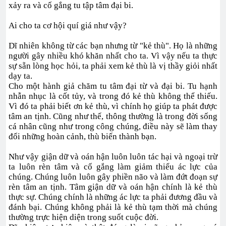
xảy ra và cố gắng tu tập tâm đại bi.
Ai cho ta cơ hội quí giá như vậy?
Dĩ nhiên không từ các bạn nhưng từ "kẻ thù". Họ là những
người gây nhiều khó khăn nhất cho ta. Vì vậy nếu ta thực
sự sẵn lòng học hỏi, ta phải xem kẻ thù là vị thầy giỏi nhất
dạy ta.
Cho một hành giả chăm tu tâm đại từ và đại bi. Tu hạnh
nhẫn nhục là cốt tủy, và trong đó kẻ thù không thể thiếu.
Vì đó ta phải biết ơn kẻ thù, vì chính họ giúp ta phát được
tâm an tịnh. Cũng như thế, thông thường là trong đời sống
cá nhân cũng như trong công chúng, điều này sẽ làm thay
đổi những hoàn cảnh, thù biến thành bạn.
Như vậy giận dữ và oán hận luôn luôn tác hại và ngoại trừ
ta luôn rèn tâm và cố gắng làm giảm thiểu ác lực của
chúng. Chúng luôn luôn gây phiền não và làm đứt đoạn sự
rèn tâm an tịnh. Tâm giận dữ và oán hận chính là kẻ thù
thực sự. Chúng chính là những ác lực ta phải đương đầu và
đánh bại. Chúng không phải là kẻ thù tạm thời mà chúng
thường trực hiện diện trong suốt cuộc đời.