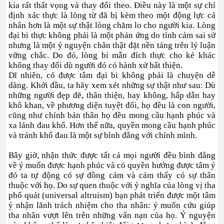
kia rất thất vọng và thay đổi theo. Điều này là một sự chỉ
định xác thực là lòng từ đã bị kèm theo một động lực cá
nhân hơn là một sự thật lòng chăm lo cho người kia. Lòng
đại bi thực không phải là một phản ứng do tình cảm sai sử
nhưng là một ý nguyện chân thật đặt nền tảng trên lý luận
vững chắc. Do đó, lòng bi mẫn đích thực cho kẻ khác
không thay đổi dù người đó có hành xử bất thiện.
Dĩ nhiên, có được tâm đại bi không phải là chuyện dễ
dàng. Khởi đầu, ta hãy xem xét những sự thật như sau: Dù
những người đẹp đẽ, thân thiện, hay không, hấp dẫn hay
khô khan, về phương diện tuyệt đối, họ đều là con người,
cũng như chính bản thân họ đều mong cầu hạnh phúc và
xa lánh đau khổ. Hơn thế nữa, quyền mong cầu hạnh phúc
và tránh khổ đau là một sự bình đẳng với chính mình.
Bây giờ, nhận thức được tất cả mọi người đều bình đẳng
về ý muốn được hạnh phúc và có quyền hưởng được tâm ý
đó ta tự động có sự đồng cảm và cảm thấy có sự thân
thuộc với họ. Do sự quen thuộc với ý nghĩa của lòng vị tha
phổ quát (universal altruism) bạn phát triển được một tâm
ý nhận lãnh trách nhiệm cho tha nhân: ý muốn cứu giúp
tha nhân vượt lên trên những vấn nạn của họ. Ý nguyện