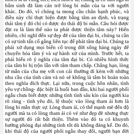
bẩm sinh đã làm cản trở lòng bi mẫn của ta với người
khác. Do đó, vì chúng ta mong cầu chân hạnh phúc, và
điều này chỉ thực hiện được bằng tâm an định, và trạng
thái tâm ý đó chỉ có được do thái độ bi mẫn. Câu hỏi được
đặt ra là làm thế nào ta phát được thiện tâm này? Hiển
nhiên, chỉ nghĩ đến sự đẹp đẽ của tâm đại bi, chúng ta cần
có sự tinh tấn cố gắng liên tục để phát tâm đại bi. Chúng ta
phải xử dụng mọi biến cố trong đời sống hàng ngày để
chuyển hóa tâm ý và sự hành xử của mình. Trước hết, ta
phải hiểu rõ ý nghĩa của tâm đại bi. Có nhiều hình thức
của tâm bi bị trộn lẫn với tâm tham chấp. Chẳng hạn, lòng
từ mẫn của cha mẹ với con cái thường đi kèm với những
nhu cầu của tình cảm và nó sẽ không là tâm bi hoàn toàn
theo nghĩa đích thực. Lại nữa, trong cuộc hôn nhân, tình
yêu vợ chồng- đặc biệt là buổi ban đầu, khi hai người phối
ngẫu chưa biết được những tính tình sâu kín của người kia
rõ ràng - tình yêu đó, lệ thuộc vào lòng tham ái hơn là
lòng bi mẫn thực sự. Lòng tham ái, có thể mạnh mẽ đến độ
người mà ta có lòng tham ái có vẻ như đẹp đẽ nhưng thực
sự người đó rất bất thiện. Thêm vào đó ta có khuynh
hướng phóng đại những tính tốt dù không đáng kể. Do đó,
khi thái độ của người phối ngẫu thay đổi, người bạn đời