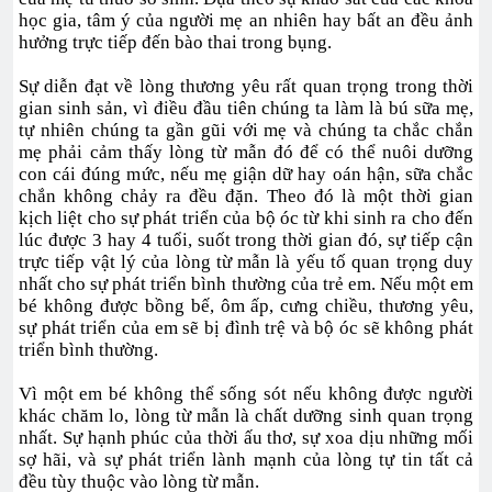
học gia, tâm ý của người mẹ an nhiên hay bất an đều ảnh
hưởng trực tiếp đến bào thai trong bụng.
Sự diễn đạt về lòng thương yêu rất quan trọng trong thời
gian sinh sản, vì điều đầu tiên chúng ta làm là bú sữa mẹ,
tự nhiên chúng ta gần gũi với mẹ và chúng ta chắc chắn
mẹ phải cảm thấy lòng từ mẫn đó để có thể nuôi dưỡng
con cái đúng mức, nếu mẹ giận dữ hay oán hận, sữa chắc
chắn không chảy ra đều đặn. Theo đó là một thời gian
kịch liệt cho sự phát triển của bộ óc từ khi sinh ra cho đến
lúc được 3 hay 4 tuổi, suốt trong thời gian đó, sự tiếp cận
trực tiếp vật lý của lòng từ mẫn là yếu tố quan trọng duy
nhất cho sự phát triển bình thường của trẻ em. Nếu một em
bé không được bồng bế, ôm ấp, cưng chiều, thương yêu,
sự phát triển của em sẽ bị đình trệ và bộ óc sẽ không phát
triển bình thường.
Vì một em bé không thể sống sót nếu không được người
khác chăm lo, lòng từ mẫn là chất dưỡng sinh quan trọng
nhất. Sự hạnh phúc của thời ấu thơ, sự xoa dịu những mối
sợ hãi, và sự phát triển lành mạnh của lòng tự tin tất cả
đều tùy thuộc vào lòng từ mẫn.