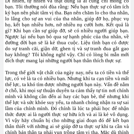
Dĩ nhiên, tự nhiên và thật đúng là ai cũng chỉ mong có
bạn. Tôi thường nói đùa rằng: Nếu bạn thực sự có tâm ích
kỷ bạn nên phát tâm vị tha. Bạn nên chăm lo cho tha nhân,
lo lắng cho sự an vui của tha nhân, giúp đỡ họ, phục vụ
họ, kết bạn nhiều hơn, nở nhiều nụ cười hơn. Kết quả là
gì? Khi bạn cần sự giúp đỡ, sẽ có nhiều người giúp bạn.
Ngược lại nếu bạn bỏ qua sự hạnh phúc của tha nhân, về
đường đời bạn sẽ là kẻ thua cuộc. Liệu tình bạn có được
do sự tranh cãi, giận dữ, ghen tị và sự tranh đua gắt gao
hay không? Tôi không nghĩ vậy. Chỉ có lòng bi mẫn mới
đích thực mang lại những người bạn thân thích thực sự.
Trong thế giới vật chất của ngày nay, nếu ta có tiền và thế
lực, có vẻ là ta có nhiều bạn. Nhưng khi ta cạn tiền và mất
thế lực, ta khó tìm được những người bạn này. Vấn đề nằm
ở chỗ, khi mọi sự thuận duyên ta cảm thấy tự tin nơi chính
mình và không cần đến ai hay các bạn bè, thế nhưng khi
thế lực và sức khỏe suy yếu, ta nhanh chóng nhận ra sự sai
lầm của chính mình. Đó chính là lúc ta phải học để nhận
thức được ai là người thực sự hữu ích và ai là kẻ vô dụng.
Vì vậy hãy chuẩn bị cho những giai đoạn đó để kết bạn
thân thiết với những ai sẽ giúp đỡ ta thực sự khi ta cần và
chính bản thân ta phải vun trồng tâm vị tha. Mặc dù thỉnh