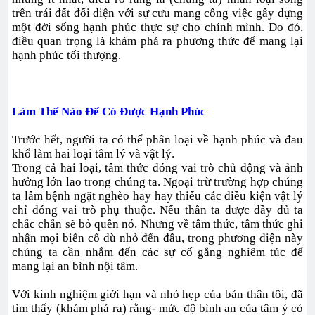
trên trái đất đối diện với sự cưu mang công việc gây dựng
một đời sống hạnh phúc thực sự cho chính mình. Do đó,
điều quan trọng là khám phá ra phương thức để mang lại
hạnh phúc tối thượng.
Làm Thế Nào Để Có Được Hạnh Phúc
Trước hết, người ta có thể phân loại về hạnh phúc và đau
khổ làm hai loại tâm lý và vật lý.
Trong cả hai loại, tâm thức đóng vai trò chủ động và ảnh
hưởng lớn lao trong chúng ta. Ngoại trừ trường hợp chúng
ta lâm bệnh ngặt nghèo hay hay thiếu các điều kiện vật lý
chỉ đóng vai trò phụ thuộc. Nếu thân ta được đầy đủ ta
chắc chắn sẽ bỏ quên nó. Nhưng về tâm thức, tâm thức ghi
nhận mọi biến cố dù nhỏ đến đâu, trong phương diện này
chúng ta cần nhắm đến các sự cố gắng nghiêm túc để
mang lại an bình nội tâm.
Với kinh nghiệm giới hạn và nhỏ hẹp của bản thân tôi, đã
tìm thấy (khám phá ra) rằng- mức độ bình an của tâm ý có