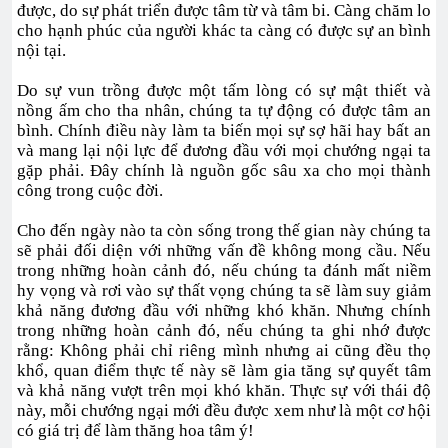
được, do sự phát triển được tâm từ và tâm bi. Càng chăm lo
cho hạnh phúc của người khác ta càng có được sự an bình
nội tại.
Do sự vun trồng được một tấm lòng có sự mật thiết và
nồng ấm cho tha nhân, chúng ta tự động có được tâm an
bình. Chính điều này làm ta biến mọi sự sợ hãi hay bất an
và mang lại nội lực để đương đầu với mọi chướng ngại ta
gặp phải. Đây chính là nguồn gốc sâu xa cho mọi thành
công trong cuộc đời.
Cho đến ngày nào ta còn sống trong thế gian này chúng ta
sẽ phải đối diện với những vấn đề không mong cầu. Nếu
trong những hoàn cảnh đó, nếu chúng ta đánh mất niềm
hy vọng và rơi vào sự thất vọng chúng ta sẽ làm suy giảm
khả năng đương đầu với những khó khăn. Nhưng chính
trong những hoàn cảnh đó, nếu chúng ta ghi nhớ được
rằng: Không phải chỉ riêng mình nhưng ai cũng đều thọ
khổ, quan điểm thực tế này sẽ làm gia tăng sự quyết tâm
và khả năng vượt trên mọi khó khăn. Thực sự với thái độ
này, mỗi chướng ngại mới đều được xem như là một cơ hội
có giá trị để làm thăng hoa tâm ý!