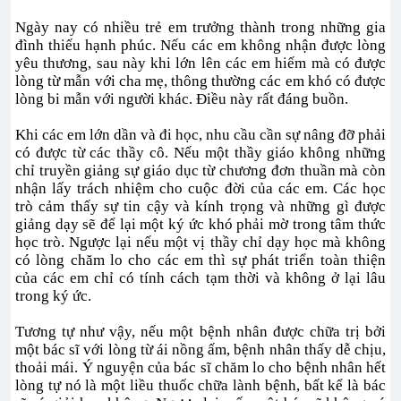
Ngày nay có nhiều trẻ em trưởng thành trong những gia
đình thiếu hạnh phúc. Nếu các em không nhận được lòng
yêu thương, sau này khi lớn lên các em hiếm mà có được
lòng từ mẫn với cha mẹ, thông thường các em khó có được
lòng bi mẫn với người khác. Điều này rất đáng buồn.
Khi các em lớn dần và đi học, nhu cầu cần sự nâng đỡ phải
có được từ các thầy cô. Nếu một thầy giáo không những
chỉ truyền giảng sự giáo dục từ chương đơn thuần mà còn
nhận lấy trách nhiệm cho cuộc đời của các em. Các học
trò cảm thấy sự tin cậy và kính trọng và những gì được
giảng dạy sẽ để lại một ký ức khó phải mờ trong tâm thức
học trò. Ngược lại nếu một vị thầy chỉ dạy học mà không
có lòng chăm lo cho các em thì sự phát triển toàn thiện
của các em chỉ có tính cách tạm thời và không ở lại lâu
trong ký ức.
Tương tự như vậy, nếu một bệnh nhân được chữa trị bởi
một bác sĩ với lòng từ ái nồng ấm, bệnh nhân thấy dễ chịu,
thoải mái. Ý nguyện của bác sĩ chăm lo cho bệnh nhân hết
lòng tự nó là một liều thuốc chữa lành bệnh, bất kể là bác