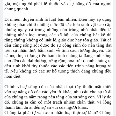
già, một người phải lệ thuộc vào sự nâng đỡ của người
chung quanh.
Dĩ nhiên, duyên sinh là luật bản nhiên. Điều này áp dụng
không phải chỉ ở những mức độ các loài sinh vật cao cấp
nhưng ngay cả trong những côn trùng nhỏ nhất đều là
những nhân loại trong các xã hội của chúng bất kể dù
rằng chúng không có luật lệ, giáo dục hay tôn giáo. Tất cả
đều cùng sống sót được do sự cộng sinh do nền tảng đặt
trên sự nhận thức bẩm sinh về tính cách tương duyên: Tất
cả mọi hiện tượng trên hành tinh chúng ta đang sinh sống
cho đến các đại dương, rừng rậm, hoa trái quanh chúng ta
đều sinh khởi tùy thuộc vào các tiến trình năng lượng vi
tế. Nếu không có các sự hổ tương thích đáng chúng đều
hoại diệt.
Chính vì sự sống còn của nhân loại tùy thuộc mật thiết
vào sự nâng đỡ của các yếu tố khác, nhu cầu cho sự từ ái
của chúng ta nằm trong nền tảng của sự sống còn. Vì lý do
đó, chúng ta cần có một trách nhiệm chân thật, và lòng
thành tâm ưu ái đến sự an vui của người khác.
Chúng ta phải tự vấn xem nhân loại thực sự là ai? Chúng