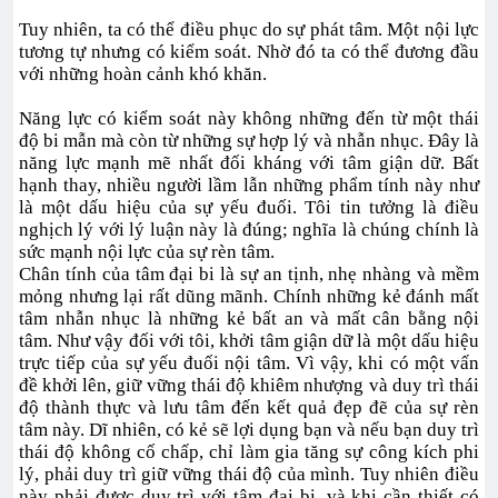
Tuy nhiên, ta có thể điều phục do sự phát tâm. Một nội lực
tương tự nhưng có kiểm soát. Nhờ đó ta có thể đương đầu
với những hoàn cảnh khó khăn.
Năng lực có kiểm soát này không những đến từ một thái
độ bi mẫn mà còn từ những sự hợp lý và nhẫn nhục. Đây là
năng lực mạnh mẽ nhất đối kháng với tâm giận dữ. Bất
hạnh thay, nhiều người lầm lẫn những phẩm tính này như
là một dấu hiệu của sự yếu đuối. Tôi tin tưởng là điều
nghịch lý với lý luận này là đúng; nghĩa là chúng chính là
sức mạnh nội lực của sự rèn tâm.
Chân tính của tâm đại bi là sự an tịnh, nhẹ nhàng và mềm
mỏng nhưng lại rất dũng mãnh. Chính những kẻ đánh mất
tâm nhẫn nhục là những kẻ bất an và mất cân bằng nội
tâm. Như vậy đối với tôi, khởi tâm giận dữ là một dấu hiệu
trực tiếp của sự yếu đuối nội tâm. Vì vậy, khi có một vấn
đề khởi lên, giữ vững thái độ khiêm nhượng và duy trì thái
độ thành thực và lưu tâm đến kết quả đẹp đẽ của sự rèn
tâm này. Dĩ nhiên, có kẻ sẽ lợi dụng bạn và nếu bạn duy trì
thái độ không cố chấp, chỉ làm gia tăng sự công kích phi
lý, phải duy trì giữ vững thái độ của mình. Tuy nhiên điều
này phải được duy trì với tâm đại bi, và khi cần thiết có