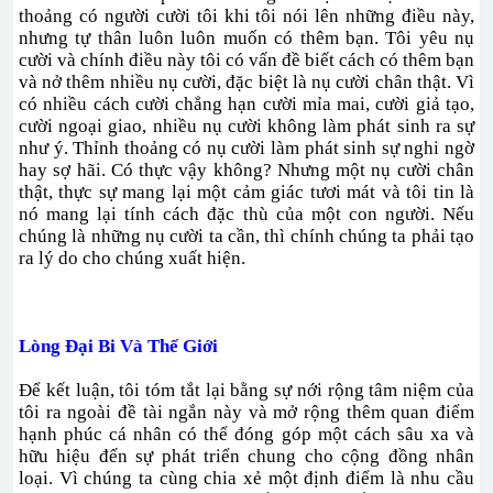
thoảng có người cười tôi khi tôi nói lên những điều này,
nhưng tự thân luôn luôn muốn có thêm bạn. Tôi yêu nụ
cười và chính điều này tôi có vấn đề biết cách có thêm bạn
và nở thêm nhiều nụ cười, đặc biệt là nụ cười chân thật. Vì
có nhiều cách cười chẳng hạn cười mỉa mai, cười giả tạo,
cười ngoại giao, nhiều nụ cười không làm phát sinh ra sự
như ý. Thỉnh thoảng có nụ cười làm phát sinh sự nghi ngờ
hay sợ hãi. Có thực vậy không? Nhưng một nụ cười chân
thật, thực sự mang lại một cảm giác tươi mát và tôi tin là
nó mang lại tính cách đặc thù của một con người. Nếu
chúng là những nụ cười ta cần, thì chính chúng ta phải tạo
ra lý do cho chúng xuất hiện.
Lòng Đại Bi Và Thế Giới
Để kết luận, tôi tóm tắt lại bằng sự nới rộng tâm niệm của
tôi ra ngoài đề tài ngắn này và mở rộng thêm quan điểm
hạnh phúc cá nhân có thể đóng góp một cách sâu xa và
hữu hiệu đến sự phát triển chung cho cộng đồng nhân
loại. Vì chúng ta cùng chia xẻ một định điểm là nhu cầu