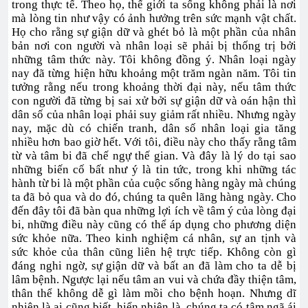
trong thực tế. Theo họ, thế giới ta sống không phải là nơi
mà lòng tin như vậy có ảnh hưởng trên sức mạnh vật chất.
Họ cho rằng sự giận dữ và ghét bỏ là một phần của nhân
bản nơi con người và nhân loại sẽ phải bị thống trị bởi
những tâm thức này. Tôi không đồng ý. Nhân loại ngày
nay đã từng hiện hữu khoảng một trăm ngàn năm. Tôi tin
tưởng rằng nếu trong khoảng thời đại này, nếu tâm thức
con người đã từng bị sai xử bởi sự giận dữ và oán hận thì
dân số của nhân loại phải suy giảm rất nhiều. Nhưng ngày
nay, mặc dù có chiến tranh, dân số nhân loại gia tăng
nhiều hơn bao giờ hết. Với tôi, điều này cho thấy rằng tâm
từ và tâm bi đã chế ngự thế gian. Và đây là lý do tại sao
những biến cố bất như ý là tin tức, trong khi những tác
hành từ bi là một phần của cuộc sống hàng ngày mà chúng
ta đã bỏ qua và do đó, chúng ta quên lãng hàng ngày. Cho
đến đây tôi đã bàn qua những lợi ích về tâm ý của lòng đại
bi, những điều này cũng có thể áp dụng cho phương diện
sức khỏe nữa. Theo kinh nghiệm cá nhân, sự an tịnh và
sức khỏe của thân cũng liên hệ trực tiếp. Không còn gì
đáng nghi ngờ, sự giận dữ và bất an đã làm cho ta dễ bị
lâm bệnh. Ngược lại nếu tâm an vui và chứa đầy thiện tâm,
thân thể không dễ gì làm mồi cho bệnh hoạn. Nhưng dĩ
nhiên là ai cũng biết, hiển nhiên là, chúng ta có tâm ngã ái