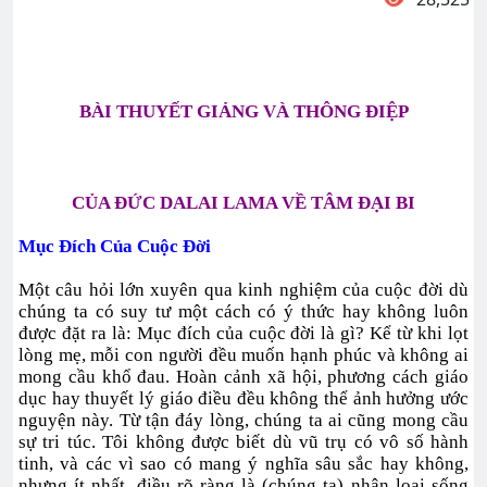
BÀI THUYẾT GIẢNG VÀ
THÔNG ĐIỆP
CỦA ĐỨC DALAI LAMA VỀ TÂM ĐẠI BI
Mục Đích Của Cuộc Đời
Một câu hỏi lớn xuyên qua kinh nghiệm của cuộc đời dù
chúng ta có suy tư một cách có ý thức hay không luôn
được đặt ra là: Mục đích của cuộc đời là gì? Kể từ khi lọt
lòng mẹ, mỗi con người đều muốn hạnh phúc và không ai
mong cầu khổ đau. Hoàn cảnh xã hội, phương cách giáo
dục hay thuyết lý giáo điều đều không thể ảnh hưởng ước
nguyện này. Từ tận đáy lòng, chúng ta ai cũng mong cầu
sự tri túc. Tôi không được biết dù vũ trụ có vô số hành
tinh, và các vì sao có mang ý nghĩa sâu sắc hay không,
nhưng ít nhất, điều rõ ràng là (chúng ta) nhân loại sống