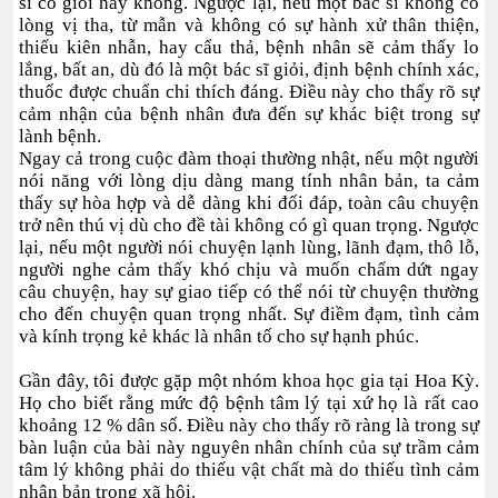
sĩ có giỏi hay không. Ngược lại, nếu một bác sĩ không có
lòng vị tha, từ mẫn và không có sự hành xử thân thiện,
thiếu kiên nhẫn, hay cẩu thả, bệnh nhân sẽ cảm thấy lo
lắng, bất an, dù đó là một bác sĩ giỏi, định bệnh chính xác,
thuốc được chuẩn chi thích đáng. Điều này cho thấy rõ sự
cảm nhận của bệnh nhân đưa đến sự khác biệt trong sự
lành bệnh.
Ngay cả trong cuộc đàm thoại thường nhật, nếu một người
nói năng với lòng dịu dàng mang tính nhân bản, ta cảm
thấy sự hòa hợp và dễ dàng khi đối đáp, toàn câu chuyện
trở nên thú vị dù cho đề tài không có gì quan trọng. Ngược
lại, nếu một người nói chuyện lạnh lùng, lãnh đạm, thô lỗ,
người nghe cảm thấy khó chịu và muốn chấm dứt ngay
câu chuyện, hay sự giao tiếp có thể nói từ chuyện thường
cho đến chuyện quan trọng nhất. Sự điềm đạm, tình cảm
và kính trọng kẻ khác là nhân tố cho sự hạnh phúc.
Gần đây, tôi được gặp một nhóm khoa học gia tại Hoa Kỳ.
Họ cho biết rằng mức độ bệnh tâm lý tại xứ họ là rất cao
khoảng 12 % dân số. Điều này cho thấy rõ ràng là trong sự
bàn luận của bài này nguyên nhân chính của sự trầm cảm
tâm lý không phải do thiếu vật chất mà do thiếu tình cảm
nhân bản trong xã hội.