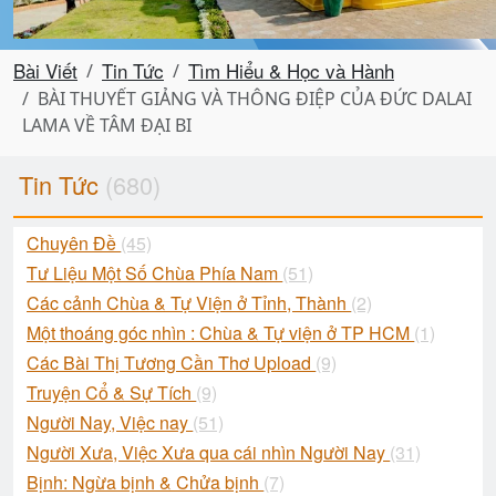
Bài Viết
Tin Tức
Tìm Hiểu & Học và Hành
BÀI THUYẾT GIẢNG VÀ THÔNG ĐIỆP CỦA ĐỨC DALAI
LAMA VỀ TÂM ĐẠI BI
Tin Tức
(680)
Chuyên Đề
(45)
Tư Liệu Một Số Chùa Phía Nam
(51)
Các cảnh Chùa & Tự Viện ở Tỉnh, Thành
(2)
Một thoáng góc nhìn : Chùa & Tự viện ở TP HCM
(1)
Các Bài Thị Tương Cần Thơ Upload
(9)
Truyện Cổ & Sự Tích
(9)
Người Nay, Việc nay
(51)
Người Xưa, Việc Xưa qua cái nhìn Người Nay
(31)
Bịnh: Ngừa bịnh & Chửa bịnh
(7)