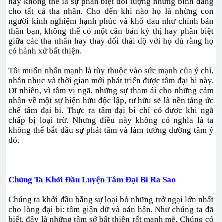
này không thể là sự phân biệt đối tượng nhưng bình đẳng
cho tất cả tha nhân. Cho đến khi nào họ là những con
người kinh nghiệm hạnh phúc và khổ đau như chính bản
thân bạn, không thể có một căn bản kỳ thị hay phân biệt
giữa các tha nhân hay thay đổi thái độ với họ dù rằng họ
có hành xử bất thiện.
Tôi muốn nhấn mạnh là tùy thuộc vào sức mạnh của ý chí,
nhẫn nhục và thời gian mới phát triển được tâm đại bi này.
Dĩ nhiên, vì tâm vị ngã, những sự tham ái cho những cảm
nhận về một sự hiện hữu độc lập, tư hữu sẽ là nền tảng ức
chế tâm đại bi. Thực ra tâm đại bi chỉ có được khi ngã
chấp bị loại trừ. Nhưng điều này không có nghĩa là ta
không thể bắt đầu sự phát tâm và làm tưởng dưỡng tâm ý
đó.
Chúng Ta Khởi Đầu Luyện Tâm Đại Bi Ra Sao
Chúng ta khởi đầu bằng sự loại bỏ những trở ngại lớn nhất
cho lòng đại bi: tâm giận dữ và oán hận. Như chúng ta đã
biết, đây là những tâm sở bất thiện rất mạnh mẽ. Chúng có