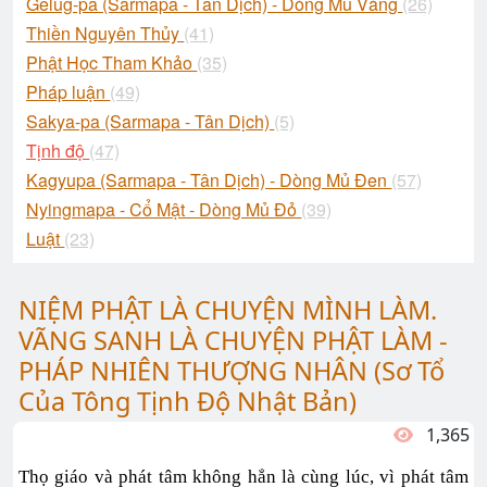
Gelug-pa (Sarmapa - Tân Dịch) - Dòng Mủ Vàng
(26)
Thiền Nguyên Thủy
(41)
Phật Học Tham Khảo
(35)
Pháp luận
(49)
Sakya-pa (Sarmapa - Tân Dịch)
(5)
Tịnh độ
(47)
Kagyupa (Sarmapa - Tân Dịch) - Dòng Mủ Đen
(57)
Nyingmapa - Cổ Mật - Dòng Mủ Đỏ
(39)
Luật
(23)
NIỆM PHẬT LÀ CHUYỆN MÌNH LÀM.
VÃNG SANH LÀ CHUYỆN PHẬT LÀM -
PHÁP NHIÊN THƯỢNG NHÂN (Sơ Tổ
Của Tông Tịnh Độ Nhật Bản)
1,365
Thọ giáo và phát tâm không hẳn là cùng lúc, vì phát tâm