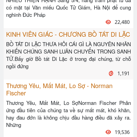
có mặt tại Văn miếu Quốc Tử Giám, Hà Nội để cung
nghinh Đức Pháp
22,480
KINH VIÊN GIÁC - CHƯƠNG BỒ TÁT DI LẶC
BỒ TÁT DI LẶC THƯA HỎI CÁI GÌ LÀ NGUYÊN NHÂN
KHIẾN CHÚNG SANH LUÂN CHUYỂN TRONG SANH
TỬ.Bấy giờ Bồ tát Di Lặc ở trong đại chúng, từ chỗ
ngồi đứng
1,191
Thương Yêu, Mất Mát, Lo Sợ - Norman
Fischer
Thương Yêu, Mất Mát, Lo SợNorman Fischer Phản
ứng đầu tiên của chúng ta về sự mất mát, khó khăn,
hay đau đớn là không chịu đầu hàng điều đã xảy ra.
Những
19,536