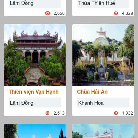
Lâm Đồng
Thừa Thiên Huế
2,656
4,328
Thiền viện Vạn Hạnh
Chùa Hải Ấn
Lâm Đồng
Khánh Hoà
2,613
1,932