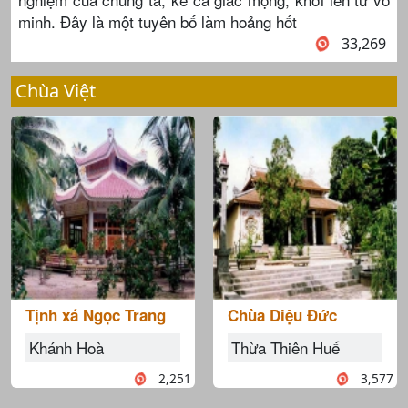
minh. Đây là một tuyên bố làm hoảng hốt
33,269
Chùa Việt
Tịnh xá Ngọc Trang
Chùa Diệu Đức
Khánh Hoà
Thừa Thiên Huế
2,251
3,577