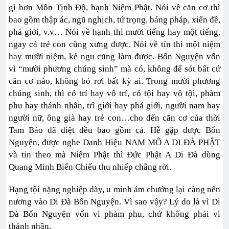
gì hơn Môn Tịnh Độ, hạnh Niệm Phật. Nói về căn cơ thì
bao gồm thập ác, ngũ nghịch, tứ trọng, báng pháp, xiển đề,
phá giới, v.v… Nói về hạnh thì mười tiếng hay một tiếng,
ngay cả trẻ con cũng xưng được. Nói về tín thì một niệm
hay mười niệm, kẻ ngu cũng làm được. Bổn Nguyện vốn
vì “mười phương chúng sinh” mà có, không để sót bất cứ
căn cơ nào, không bỏ rơi bất kỳ ai. Trong mười phương
chúng sinh, thì có trí hay vô trí, có tội hay vô tội, phàm
phu hay thánh nhân, trì giới hay phá giới, người nam hay
người nữ, ông già hay trẻ con…cho đến căn cơ của thời
Tam Bảo đã diệt đều bao gồm cả. Hễ gặp được Bổn
Nguyện, được nghe Danh Hiệu NAM MÔ A DI ĐÀ PHẬT
và tin theo mà Niệm Phật thì Đức Phật A Di Đà dùng
Quang Minh Biến Chiếu thu nhiếp chẳng rời.
Hạng tội nặng nghiệp dày, u minh ám chướng lại càng nên
nương vào Di Đà Bổn Nguyện. Vì sao vậy? Lý do là vì Di
Đà Bổn Nguyện vốn vì phàm phu, chứ không phải vì
thánh nhân.