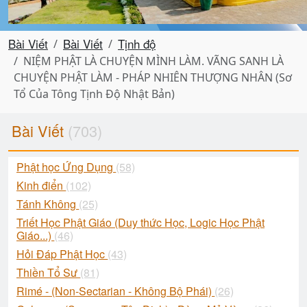
Bài Viết
Bài Viết
Tịnh độ
NIỆM PHẬT LÀ CHUYỆN MÌNH LÀM. VÃNG SANH LÀ
CHUYỆN PHẬT LÀM - PHÁP NHIÊN THƯỢNG NHÂN (Sơ
Tổ Của Tông Tịnh Độ Nhật Bản)
Bài Viết
(703)
Phật học Ứng Dụng
(58)
Kinh điển
(102)
Tánh Không
(25)
Triết Học Phật Giáo (Duy thức Học, Logic Học Phật
Giáo...)
(46)
Hỏi Đáp Phật Học
(43)
Thiền Tổ Sư
(81)
Rimé - (Non-Sectarian - Không Bộ Phái)
(26)