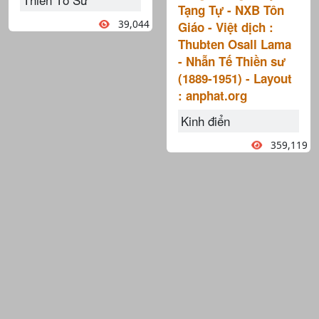
Tạng Tự - NXB Tôn
39,044
Giáo - Việt dịch :
Thubten Osall Lama
- Nhẫn Tế Thiền sư
(1889-1951) - Layout
: anphat.org
Kinh điển
359,119