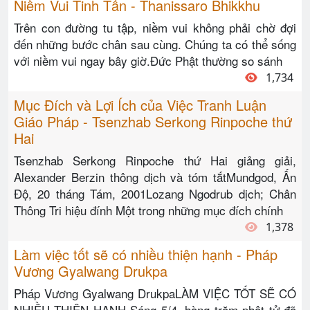
Niềm Vui Tinh Tấn - Thanissaro Bhikkhu
Trên con đường tu tập, niềm vui không phải chờ đợi
đến những bước chân sau cùng. Chúng ta có thể sống
với niềm vui ngay bây giờ.Đức Phật thường so sánh
1,734
Mục Đích và Lợi Ích của Việc Tranh Luận
Giáo Pháp - Tsenzhab Serkong Rinpoche thứ
Hai
Tsenzhab Serkong Rinpoche thứ Hai giảng giải,
Alexander Berzin thông dịch và tóm tắtMundgod, Ấn
Độ, 20 tháng Tám, 2001Lozang Ngodrub dịch; Chân
Thông Tri hiệu đính Một trong những mục đích chính
1,378
Làm việc tốt sẽ có nhiều thiện hạnh - Pháp
Vương Gyalwang Drukpa
Pháp Vương Gyalwang DrukpaLÀM VIỆC TỐT SẼ CÓ
NHIỀU THIỆN HẠNH Sáng 5/4, hàng trăm phật tử đã