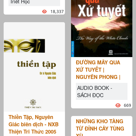
Triết Học
18,337
ĐƯỜNG MÂY QUA
XỨ TUYẾT |
NGUYÊN PHONG |
AUDIO BOOK -
SÁCH ĐỌC
669
Thiền Tập, Nguyên
NHỮNG KHO TÀNG
Giác biên dịch - NXB
TỪ ĐỈNH CÂY TÙNG
Thiện Tri Thức 2005
XÙ