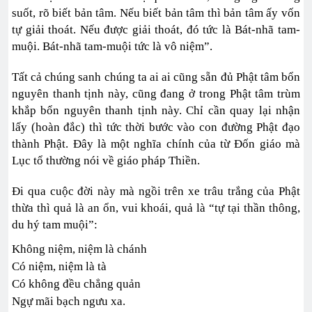
suốt, rõ biết bản tâm. Nếu biết bản tâm thì bản tâm ấy vốn
tự giải thoát. Nếu được giải thoát, đó tức là Bát-nhã tam-
muội. Bát-nhã tam-muội tức là vô niệm”.
Tất cả chúng sanh chúng ta ai ai cũng sẵn đủ Phật tâm bổn
nguyên thanh tịnh này, cũng đang ở trong Phật tâm trùm
khắp bổn nguyên thanh tịnh này. Chỉ cần quay lại nhận
lấy (hoàn đắc) thì tức thời bước vào con đường Phật đạo
thành Phật. Đây là một nghĩa chính của từ Đốn giáo mà
Lục tổ thường nói về giáo pháp Thiền.
Đi qua cuộc đời này mà ngồi trên xe trâu trắng của Phật
thừa thì quả là an ổn, vui khoái, quả là “tự tại thần thông,
du hý tam muội”:
Không niệm, niệm là chánh
Có niệm, niệm là tà
Có không đều chẳng quản
Ngự mãi bạch ngưu xa.