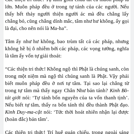
lớn. Muôn pháp đều ở trong tự tánh của các người. Nếu
thấy hết thảy người thiện người ác mà đều chẳng lấy
chẳng bỏ, cũng chẳng dính mắc, tâm như hư không, ấy gọi
là đại, cho nên nói là Ma-ha”.
Tâm ấy như hư không, bao trùm tất cả các pháp, nhưng
không hề bị ô nhiễm bởi các pháp, các vọng tưởng, nghĩa
là tâm ấy vốn tự giải thoát:
“Các thiện tri thức! Không ngộ thì Phật là chúng sanh, còn
trong một niệm mà ngộ thì chúng sanh là Phật. Vậy phải
biết muôn pháp đều ở nơi tự tâm. Tại sao lại chẳng từ
trong tự tâm mà thấy ngay Chân Như bản tánh?
Kinh Bồ-
tát giới
nói: ‘Tự tánh bổn nguyên của ta vốn thanh tịnh’.
Nếu biết tự tâm, thấy ra bổn tánh thì đều thành Phật đạo.
Kinh Duy-ma-cật
nói: ‘Tức thời hoát nhiên nhận lại được
(hoàn đắc) bản tâm’.
Các thiện tri thức! Trí huệ quán chiếu, trong ngoài sáng