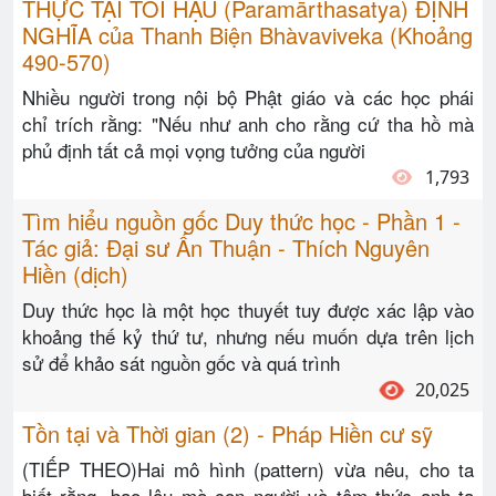
THỰC TẠI TỐI HẬU (Paramārthasatya) ĐỊNH
NGHĨA của Thanh Biện Bhàvaviveka (Khoảng
490-570)
Nhiều người trong nội bộ Phật giáo và các học phái
chỉ trích rằng: "Nếu như anh cho rằng cứ tha hồ mà
phủ định tất cả mọi vọng tưởng của người
1,793
Tìm hiểu nguồn gốc Duy thức học - Phần 1 -
Tác giả: Đại sư Ấn Thuận - Thích Nguyên
Hiền (dịch)
Duy thức học là một học thuyết tuy được xác lập vào
khoảng thế kỷ thứ tư, nhưng nếu muốn dựa trên lịch
sử để khảo sát nguồn gốc và quá trình
20,025
Tồn tại và Thời gian (2) - Pháp Hiền cư sỹ
(TIẾP THEO)Hai mô hình (pattern) vừa nêu, cho ta
biết rằng, bao lâu mà con người và tâm thức anh ta