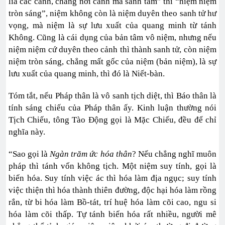
lìa các cảnh, chẳng nơi cảnh mà sanh tâm” thì “niệm niệm
tròn sáng”, niệm không còn là niệm duyên theo sanh tử hư
vọng, mà niệm là sự lưu xuất của quang minh từ tánh
Không. Cũng là cái dụng của bản tâm vô niệm, nhưng nếu
niệm niệm cứ duyên theo cảnh thì thành sanh tử, còn niệm
niệm tròn sáng, chẳng mất gốc của niệm (bản niệm), là sự
lưu xuất của quang minh, thì đó là Niết-bàn.
Tóm tắt, nếu Pháp thân là vô sanh tịch diệt, thì Báo thân là
tính sáng chiếu của Pháp thân ấy. Kinh luận thường nói
Tịch Chiếu, tông Tào Động gọi là Mặc Chiếu, đều để chỉ
nghĩa này.
“Sao gọi là
Ngàn trăm ức hóa thân
? Nếu chẳng nghĩ muôn
pháp thì tánh vốn không tịch. Một niệm suy tính, gọi là
biến hóa. Suy tính việc ác thì hóa làm địa ngục; suy tính
việc thiện thì hóa thành thiên đường, độc hại hóa làm rồng
rắn, từ bi hóa làm Bồ-tát, trí huệ hóa làm cõi cao, ngu si
hóa làm cõi thấp. Tự tánh biến hóa rất nhiều, người mê