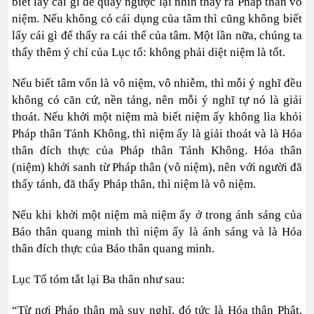
biết lấy cái gì để quay ngược lại nhìn thấy ra Pháp thân vô
niệm. Nếu không có cái dụng của tâm thì cũng không biết
lấy cái gì để thấy ra cái thể của tâm. Một lần nữa, chúng ta
thấy thêm ý chỉ của Lục tổ: không phải diệt niệm là tốt.
Nếu biết tâm vốn là vô niệm, vô nhiễm, thì mỗi ý nghĩ đều
không có căn cứ, nền tảng, nên mỗi ý nghĩ tự nó là giải
thoát. Nếu khởi một niệm mà biết niệm ấy không lìa khỏi
Pháp thân Tánh Không, thì niệm ấy là giải thoát và là Hóa
thân đích thực của Pháp thân Tánh Không. Hóa thân
(niệm) khởi sanh từ Pháp thân (vô niệm), nên với người đã
thấy tánh, đã thấy Pháp thân, thì niệm là vô niệm.
Nếu khi khởi một niệm mà niệm ấy ở trong ánh sáng của
Báo thân quang minh thì niệm ấy là ánh sáng và là Hóa
thân đích thực của Báo thân quang minh.
Lục Tổ tóm tắt lại Ba thân như sau:
“Từ nơi Pháp thân mà suy nghĩ, đó tức là Hóa thân Phật.