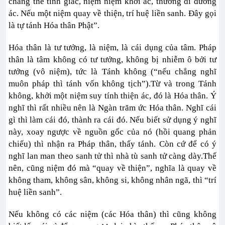
chẳng thể tỉnh giác, niệm niệm khởi ác, thường đi đường
ác. Nếu một niệm quay về thiện, trí huệ liền sanh. Đây gọi
là tự tánh Hóa thân Phật”.
Hóa thân là tư tưởng, là niệm, là cái dụng của tâm. Pháp
thân là tâm không có tư tưởng, không bị nhiễm ô bởi tư
tưởng (vô niệm), tức là Tánh không (“nếu chẳng nghĩ
muôn pháp thì tánh vốn không tịch”).Từ và trong Tánh
không, khởi một niệm suy tính thiện ác, đó là Hóa thân. Ý
nghĩ thì rất nhiều nên là Ngàn trăm ức Hóa thân. Nghĩ cái
gì thì làm cái đó, thành ra cái đó. Nếu biết sử dụng ý nghĩ
này, xoay ngược về nguồn gốc của nó (hồi quang phản
chiếu) thì nhận ra Pháp thân, thấy tánh. Còn cứ để có ý
nghĩ lan man theo sanh tử thì nhà tù sanh tử càng dày.Thế
nên, cũng niệm đó mà “quay về thiện”, nghĩa là quay về
không tham, không sân, không si, không nhân ngã, thì “trí
huệ liền sanh”.
Nếu không có các niệm (các Hóa thân) thì cũng không