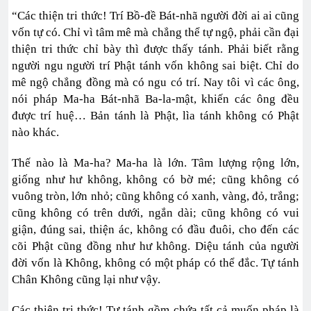
“Các thiện tri thức! Trí Bồ-đề Bát-nhã người đời ai ai cũng
vốn tự có. Chỉ vì tâm mê mà chẳng thể tự ngộ, phải cần đại
thiện tri thức chỉ bày thì được thấy tánh. Phải biết rằng
người ngu người trí Phật tánh vốn không sai biệt. Chỉ do
mê ngộ chẳng đồng mà có ngu có trí. Nay tôi vì các ông,
nói pháp Ma-ha Bát-nhã Ba-la-mật, khiến các ông đều
được trí huệ… Bản tánh là Phật, lìa tánh không có Phật
nào khác.
Thế nào là Ma-ha? Ma-ha là lớn. Tâm lượng rộng lớn,
giống như hư không, không có bờ mé; cũng không có
vuông tròn, lớn nhỏ; cũng không có xanh, vàng, đỏ, trắng;
cũng không có trên dưới, ngắn dài; cũng không có vui
giận, đúng sai, thiện ác, không có đầu đuôi, cho đến các
cõi Phật cũng đồng như hư không. Diệu tánh của người
đời vốn là Không, không có một pháp có thể đắc. Tự tánh
Chân Không cũng lại như vậy.
Các thiện tri thức! Tự tánh gồm chứa tất cả muốn pháp là