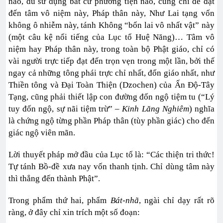
nào, dù sử dụng bất cứ phương tiện nào, cũng chỉ để đạt
đến tâm vô niệm này, Pháp thân này, Như Lai tạng vốn
không ô nhiễm này, tánh Không “bổn lai vô nhất vật” này
(một câu kệ nổi tiếng của Lục tổ Huệ Năng)… Tâm vô
niệm hay Pháp thân này, trong toàn bộ Phật giáo, chỉ có
vài người trực tiếp đạt đến trọn vẹn trong một lần, bởi thế
ngay cả những tông phái trực chỉ nhất, đốn giáo nhất, như
Thiền tông và Đại Toàn Thiện (Dzochen) của Ấn Độ-Tây
Tạng, cũng phải thiết lập con đường đốn ngộ tiệm tu (“Lý
tuy đốn ngộ, sự nãi tiệm trừ” –
Kinh Lăng Nghiêm
) nghĩa
là chứng ngộ từng phần Pháp thân (tùy phần giác) cho đến
giác ngộ viên mãn.
Lời thuyết pháp mở đầu của Lục tổ là: “Các thiện tri thức!
Tự tánh Bồ-đề xưa nay vốn thanh tịnh. Chỉ dùng tâm này
thì thẳng đến thành Phật”.
Trong phẩm thứ hai, phẩm
Bát-nhã
, ngài chỉ dạy rất rõ
ràng, ở đây chỉ xin trích một số đoạn: