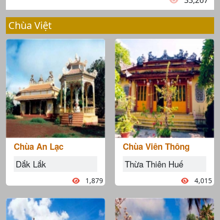
33,267
Chùa Việt
Chùa An Lạc
Chùa Viên Thông
Dắk Lắk
Thừa Thiên Huế
1,879
4,015