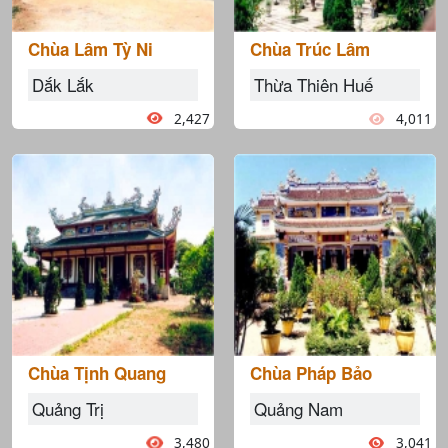
Chùa Lâm Tỳ Ni
Chùa Trúc Lâm
Dắk Lắk
Thừa Thiên Huế
2,427
4,011
Chùa Tịnh Quang
Chùa Pháp Bảo
Quảng Trị
Quảng Nam
3,480
3,041