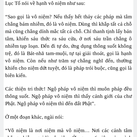
Lục Tổ nói về hạnh vô niệm như sau:
“Sao gọi là vô niệm? Nếu thấy hết thảy các pháp mà tâm
chẳng bám nhiễm, đó là vô niệm. Dùng thì khắp tất cả chỗ
mà cũng chẳng dính mắc tất cả chỗ. Chỉ thanh tịnh lấy bản
tâm, khiến sáu thức ra sáu cửa, ở nơi sáu trần chẳng ô
nhiễm tạp loạn. Đến đi tự do, ứng dụng thông suốt không
trệ, đó là Bát-nhã tam-muội, tự tại giải thoát, gọi là hạnh
vô niệm. Còn nếu như trăm sự chẳng nghĩ đến, thường
khiến cho niệm dứt tuyệt, đó là pháp trói buộc, cũng gọi là
biên kiến.
Các thiện tri thức! Ngộ pháp vô niệm thì muôn pháp đều
thông suốt. Ngộ pháp vô niệm thì thấy cảnh giới của chư
Phật. Ngộ pháp vô niệm thì đến đất Phật”.
Ở một đoạn khác, ngài nói:
“Vô niệm là nơi niệm mà vô niệm… Nơi các cảnh tâm