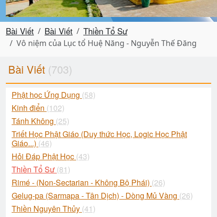
Bài Viết
Bài Viết
Thiền Tổ Sư
Vô niệm của Lục tổ Huệ Năng - Nguyễn Thế Đăng
Bài Viết
(703)
Phật học Ứng Dụng
(58)
Kinh điển
(102)
Tánh Không
(25)
Triết Học Phật Giáo (Duy thức Học, Logic Học Phật
Giáo...)
(46)
Hỏi Đáp Phật Học
(43)
Thiền Tổ Sư
(81)
Rimé - (Non-Sectarian - Không Bộ Phái)
(26)
Gelug-pa (Sarmapa - Tân Dịch) - Dòng Mủ Vàng
(26)
Thiền Nguyên Thủy
(41)