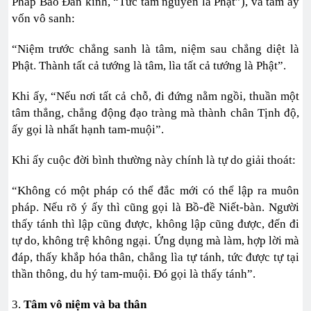
Pháp Bảo Đàn kinh, “Tức tâm nguyên là Phật”), và tâm ấy
vốn vô sanh:
“Niệm trước chẳng sanh là tâm, niệm sau chẳng diệt là
Phật. Thành tất cả tướng là tâm, lìa tất cả tướng là Phật”.
Khi ấy, “Nếu nơi tất cả chỗ, đi đứng nằm ngồi, thuần một
tâm thẳng, chẳng động đạo tràng mà thành chân Tịnh độ,
ấy gọi là nhất hạnh tam-muội”.
Khi ấy cuộc đời bình thường này chính là tự do giải thoát:
“Không có một pháp có thể đắc mới có thể lập ra muôn
pháp. Nếu rõ ý ấy thì cũng gọi là Bồ-đề Niết-bàn. Người
thấy tánh thì lập cũng được, không lập cũng được, đến đi
tự do, không trệ không ngại. Ứng dụng mà làm, hợp lời mà
đáp, thấy khắp hóa thân, chẳng lìa tự tánh, tức được tự tại
thần thông, du hý tam-muội. Đó gọi là thấy tánh”.
3.
Tâm vô niệm và ba thân