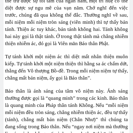
thể trừ được sự tối tăm của ngàn năm, một trí huệ có thể
diệt được sự ngu mê của vạn năm. Chớ nghĩ đến việc
trước, chúng đã qua không thể đắc. Thường nghĩ về sau,
mỗi niệm mỗi niệm tròn sáng (viên minh) thì tự thấy bản
tánh. Thiện ác tuy khác, bản tánh không hai. Tánh không
hai này gọi là thật tánh. Ở trong thật tánh mà chẳng nhiễm
thiện nhiễm ác, đó gọi là Viên mãn Báo thân Phật.
Tự tánh khởi một niệm ác thì diệt mất nhân thiện muôn
kiếp. Tự tánh khởi một niệm thiện thì hằng sa ác chấm dứt,
thẳng đến Vô thượng Bồ-đề. Trong mỗi niệm niệm tự thấy,
chẳng mất bản niệm, ấy gọi là Báo thân”.
Báo thân là ánh sáng của tâm vô niệm này. Ánh sáng
thường được gọi là “quang minh” trong các kinh. Báo thân
là quang minh của Pháp thân tánh Không. Nếu “mỗi niệm
mỗi niệm đều tròn sáng, chẳng nhiễm thiện ác, đều tự thấy
(tánh), chẳng mất bản niệm (Chân Như)” thì chúng ta
đang sống trong Báo thân. Nếu “ngay nơi niệm mà thường