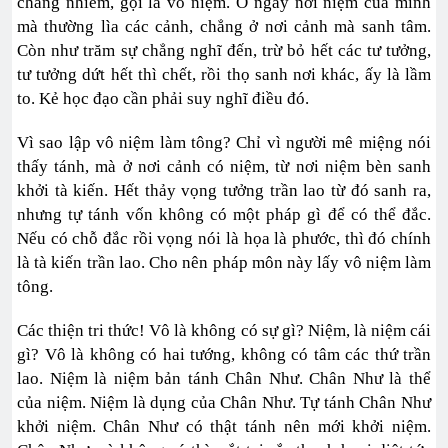
chẳng nhiễm, gọi là vô niệm. Ở ngay nơi niệm của mình
mà thường lìa các cảnh, chẳng ở nơi cảnh mà sanh tâm.
Còn như trăm sự chẳng nghĩ đến, trừ bỏ hết các tư tưởng,
tư tưởng dứt hết thì chết, rồi thọ sanh nơi khác, ấy là lầm
to. Kẻ học đạo cần phải suy nghĩ điều đó.
Vì sao lập vô niệm làm tông? Chỉ vì người mê miệng nói
thấy tánh, mà ở nơi cảnh có niệm, từ nơi niệm bèn sanh
khởi tà kiến. Hết thảy vọng tưởng trần lao từ đó sanh ra,
nhưng tự tánh vốn không có một pháp gì để có thể đắc.
Nếu có chỗ đắc rồi vọng nói là họa là phước, thì đó chính
là tà kiến trần lao. Cho nên pháp môn này lấy vô niệm làm
tông.
Các thiện tri thức! Vô là không có sự gì? Niệm, là niệm cái
gì? Vô là không có hai tướng, không có tâm các thứ trần
lao. Niệm là niệm bản tánh Chân Như. Chân Như là thể
của niệm. Niệm là dụng của Chân Như. Tự tánh Chân Như
khởi niệm. Chân Như có thật tánh nên mới khởi niệm.