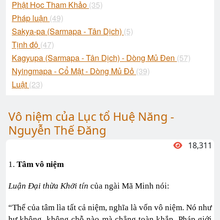
Phật Học Tham Khảo
(35)
Pháp luận
(49)
Sakya-pa (Sarmapa - Tân Dịch)
(5)
Tịnh độ
(47)
Kagyupa (Sarmapa - Tân Dịch) - Dòng Mủ Đen
(57)
Nyingmapa - Cổ Mật - Dòng Mủ Đỏ
(39)
Luật
(23)
Vô niệm của Lục tổ Huệ Năng -
Nguyễn Thế Đăng
18,311
1.
Tâm vô niệm
Luận Đại thừa Khởi tín
của ngài Mã Minh nói:
“Thể của tâm lìa tất cả niệm, nghĩa là vốn vô niệm. Nó như
hư không, không chỗ nào mà chẳng toàn khắp. Pháp giới