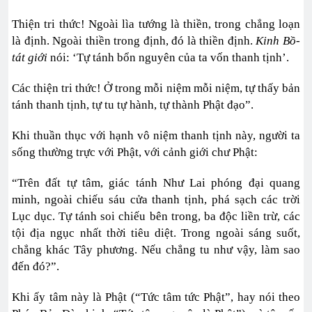
Thiện tri thức! Ngoài lìa tướng là thiền, trong chẳng loạn
là định. Ngoài thiền trong định, đó là thiền định.
Kinh Bồ-
tát giới
nói: ‘Tự tánh bổn nguyên của ta vốn thanh tịnh’.
Các thiện tri thức! Ở trong mỗi niệm mỗi niệm, tự thấy bản
tánh thanh tịnh, tự tu tự hành, tự thành Phật đạo”.
Khi thuần thục với hạnh vô niệm thanh tịnh này, người ta
sống thường trực với Phật, với cảnh giới chư Phật:
“Trên đất tự tâm, giác tánh Như Lai phóng đại quang
minh, ngoài chiếu sáu cửa thanh tịnh, phá sạch các trời
Lục dục. Tự tánh soi chiếu bên trong, ba độc liền trừ, các
tội địa ngục nhất thời tiêu diệt. Trong ngoài sáng suốt,
chẳng khác Tây phương. Nếu chẳng tu như vậy, làm sao
đến đó?”.
Khi ấy tâm này là Phật (“Tức tâm tức Phật”, hay nói theo