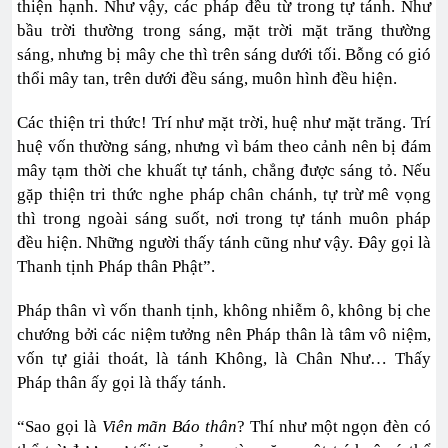
thiện hạnh. Như vậy, các pháp đều từ trong tự tánh. Như
bầu trời thường trong sáng, mặt trời mặt trăng thường
sáng, nhưng bị mây che thì trên sáng dưới tối. Bỗng có gió
thổi mây tan, trên dưới đều sáng, muôn hình đều hiện.
Các thiện tri thức! Trí như mặt trời, huệ như mặt trăng. Trí
huệ vốn thường sáng, nhưng vì bám theo cảnh nên bị đám
mây tạm thời che khuất tự tánh, chẳng được sáng tỏ. Nếu
gặp thiện tri thức nghe pháp chân chánh, tự trừ mê vọng
thì trong ngoài sáng suốt, nơi trong tự tánh muôn pháp
đều hiện. Những người thấy tánh cũng như vậy. Đây gọi là
Thanh tịnh Pháp thân Phật”.
Pháp thân vì vốn thanh tịnh, không nhiễm ô, không bị che
chướng bởi các niệm tưởng nên Pháp thân là tâm vô niệm,
vốn tự giải thoát, là tánh Không, là Chân Như… Thấy
Pháp thân ấy gọi là thấy tánh.
“Sao gọi là
Viên mãn Báo thân
? Thí như một ngọn đèn có