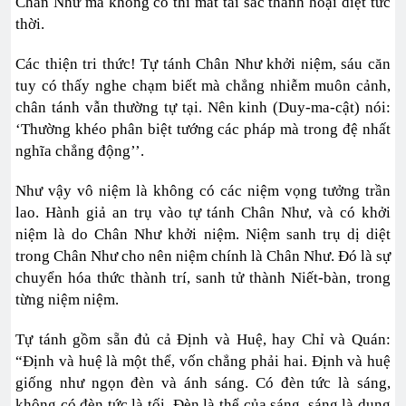
Chân Như mà không có thì mắt tai sắc thanh hoại diệt tức
thời.
Các thiện tri thức! Tự tánh Chân Như khởi niệm, sáu căn
tuy có thấy nghe chạm biết mà chẳng nhiễm muôn cảnh,
chân tánh vẫn thường tự tại. Nên kinh (Duy-ma-cật) nói:
‘Thường khéo phân biệt tướng các pháp mà trong đệ nhất
nghĩa chẳng động’’.
Như vậy vô niệm là không có các niệm vọng tưởng trần
lao. Hành giả an trụ vào tự tánh Chân Như, và có khởi
niệm là do Chân Như khởi niệm. Niệm sanh trụ dị diệt
trong Chân Như cho nên niệm chính là Chân Như. Đó là sự
chuyển hóa thức thành trí, sanh tử thành Niết-bàn, trong
từng niệm niệm.
Tự tánh gồm sẵn đủ cả Định và Huệ, hay Chỉ và Quán:
“Định và huệ là một thể, vốn chẳng phải hai. Định và huệ
giống như ngọn đèn và ánh sáng. Có đèn tức là sáng,
không có đèn tức là tối. Đèn là thể của sáng, sáng là dụng