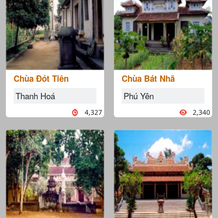
Chùa Đót Tiên
Chùa Bát Nhã
Thanh Hoá
Phú Yên
4,327
2,340