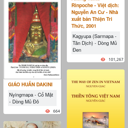
Rinpoche - Việt dịch:
Nguyễn An Cư - Nhà
xuất bản Thiện Tri
Thức, 2001
Kagyupa (Sarmapa -
Tân Dịch) - Dòng Mủ
Đen
101,267
GIÁO HUẤN DAKINI
Nyingmapa - Cổ Mật
- Dòng Mủ Đỏ
664