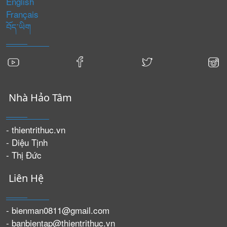
English
Français
བོད་ཡིག
Nhà Hảo Tâm
- thientrithuc.vn
- Diệu Tịnh
- Thị Đức
Liên Hệ
- bienman0811@gmail.com
- banbientap@thientrithuc.vn