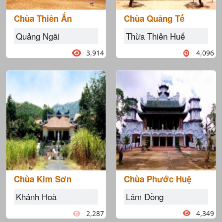
Chùa Thiên Ấn
Chùa Quảng Tế
Quảng Ngãi
Thừa Thiên Huế
3,914
4,096
Chùa Kim Sơn
Chùa Phước Huệ
Khánh Hoà
Lâm Đồng
2,287
4,349