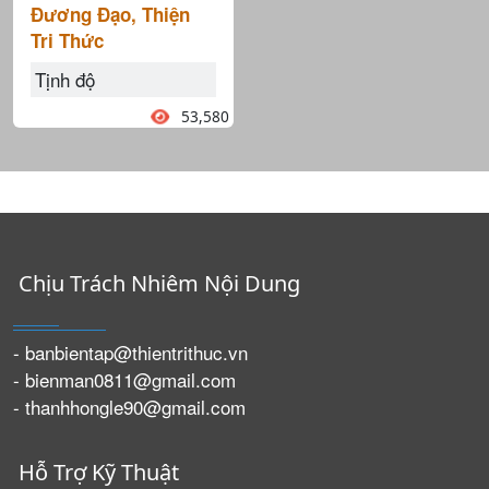
Đương Đạo, Thiện
Tri Thức
Tịnh độ
53,580
Chịu Trách Nhiêm Nội Dung
- banbientap@thientrithuc.vn
- bienman0811@gmail.com
- thanhhongle90@gmail.com
Hỗ Trợ Kỹ Thuật