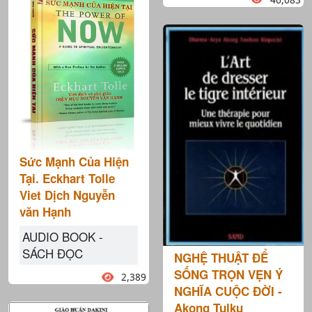
Sức Mạnh Của Hiện
Tại. Eckhart Tolle
Viet Dịch Nguyễn
văn Hạnh
AUDIO BOOK -
SÁCH ĐỌC
NGHỆ THUẬT ĐỂ
SỐNG TRỌN VẸN Ý
2,389
NGHĨA CUỘC ĐỜI -
Akong Tulku