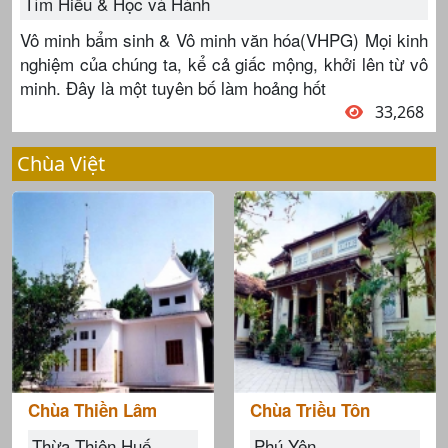
Tìm Hiểu & Học và Hành
Vô minh bẩm sinh & Vô minh văn hóa(VHPG) Mọi kinh
nghiệm của chúng ta, kể cả giấc mộng, khởi lên từ vô
minh. Đây là một tuyên bố làm hoảng hốt
33,268
Chùa Việt
Chùa Thiền Lâm
Chùa Triều Tôn
Thừa Thiên Huế
Phú Yên