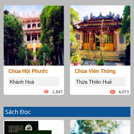
Chùa Hội Phước
Chùa Viên Thông
Khánh Hoà
Thừa Thiên Huế
2,847
4,015
Sách Đọc