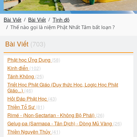
Bài Viết
Bài Viết
Tịnh độ
Thế nào gọi là niệm Phật Nhất Tâm bất loạn ?
Bài Viết
(703)
Phật học Ứng Dụng
(58)
Kinh điển
(102)
Tánh Không
(25)
Triết Học Phật Giáo (Duy thức Học, Logic Học Phật
Giáo...)
(46)
Hỏi Đáp Phật Học
(43)
Thiền Tổ Sư
(81)
Rimé - (Non-Sectarian - Không Bộ Phái)
(26)
Gelug-pa (Sarmapa - Tân Dịch) - Dòng Mủ Vàng
(26)
Thiền Nguyên Thủy
(41)