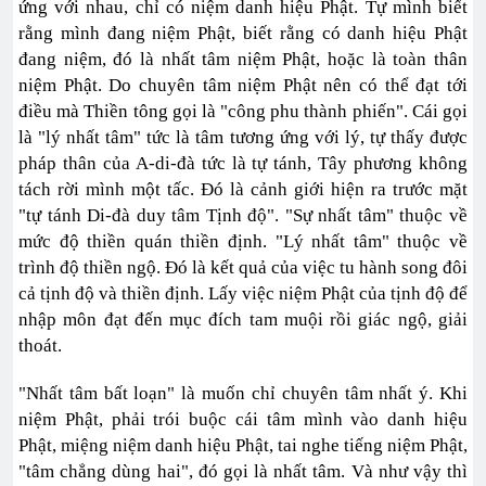
ứng với nhau, chỉ có niệm danh hiệu Phật. Tự mình biết
rằng mình đang niệm Phật, biết rằng có danh hiệu Phật
đang niệm, đó là nhất tâm niệm Phật, hoặc là toàn thân
niệm Phật. Do chuyên tâm niệm Phật nên có thể đạt tới
điều mà Thiền tông gọi là "công phu thành phiến". Cái gọi
là "lý nhất tâm" tức là tâm tương ứng với lý, tự thấy được
pháp thân của A-di-đà tức là tự tánh, Tây phương không
tách rời mình một tấc. Đó là cảnh giới hiện ra trước mặt
"tự tánh Di-đà duy tâm Tịnh độ". "Sự nhất tâm" thuộc về
mức độ thiền quán thiền định. "Lý nhất tâm" thuộc về
trình độ thiền ngộ. Đó là kết quả của việc tu hành song đôi
cả tịnh độ và thiền định. Lấy việc niệm Phật của tịnh độ để
nhập môn đạt đến mục đích tam muội rồi giác ngộ, giải
thoát.
"Nhất tâm bất loạn" là muốn chỉ chuyên tâm nhất ý. Khi
niệm Phật, phải trói buộc cái tâm mình vào danh hiệu
Phật, miệng niệm danh hiệu Phật, tai nghe tiếng niệm Phật,
"tâm chẳng dùng hai", đó gọi là nhất tâm. Và như vậy thì