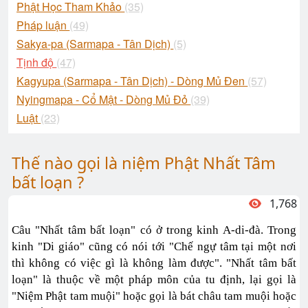
Phật Học Tham Khảo
(35)
Pháp luận
(49)
Sakya-pa (Sarmapa - Tân Dịch)
(5)
Tịnh độ
(47)
Kagyupa (Sarmapa - Tân Dịch) - Dòng Mủ Đen
(57)
Nyingmapa - Cổ Mật - Dòng Mủ Đỏ
(39)
Luật
(23)
Thế nào gọi là niệm Phật Nhất Tâm
bất loạn ?
1,768
Câu "Nhất tâm bất loạn" có ở trong kinh A-di-đà. Trong
kinh "Di giáo" cũng có nói tới "Chế ngự tâm tại một nơi
thì không có việc gì là không làm được". "Nhất tâm bất
loạn" là thuộc về một pháp môn của tu định, lại gọi là
"Niệm Phật tam muội" hoặc gọi là bát châu tam muội hoặc