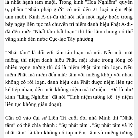
là nhất hạnh tam muội. Trong kinh "Hoa Nghiêm" quyển
6, phẩm "Nhập pháp giới" có nói đến 21 loại niệm Phật
tam muội. Kinh A-di-đà thì nói nếu một ngày hoặc trong
bảy ngày liên tục mà chuyên trì niệm danh hiệu Phật A-di-
đà đến mức "Nhất tâm bất loạn" thì lúc lâm chung có thể
vãng sinh đến nước Cực-lạc Tây phương.
"Nhất tâm" là đối với tâm tán loạn mà nói. Nếu một mặt
miệng thì niệm danh hiệu Phật, mặt khác trong lòng có
nhiều vọng tưởng thì đó là niệm Phật tâm tán loạn. Nếu
niệm Phật mà niệm đến mức tâm với miệng khớp với nhau
không có rối loạn, danh hiệu của Phật được niệm liên tục
kế tiếp nhau, đến mức không niệm mà tự niệm ! Đó là như
kinh "Lăng Nghiêm" đã nói "Tịnh niệm tương kế" (ý niệm
liên tục không gián đoạn).
Căn cứ vào đại sư Liên Trì cuối đời nhà Minh thì "Nhất
tâm" có thể chia thành : "Sự nhất tâm", "Sự nhất tâm và lý
nhất tâm" là tâm không có tạp niệm, tâm và miệng tương