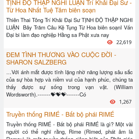
TỊNH ĐỘ THẬP NGHI LUẬN Trí Khải Ðại Sư -
Từ Hoa Nhất Tuệ Tâm biên soạn
Thiên Thai Tông Trí Khải Ðại Sư TỊNH ĐỘ THẬP NGHI
LUẬN Bảy Trăm Câu Kệ Tụng Từ Hoa biên soạnI Vấn
Ðại bi làm đạo nghiệp Hằng sa Phật xưa nay
22,619
ĐEM TÌNH THƯƠNG VÀO CUỘC ĐỜI -
SHARON SALZBERG
…Với ánh mắt được tĩnh lặng nhờ năng lượng sâu sắc
của sự hòa hợp và niềm vui của hạnh phúc, chúng ta
thấy được sự sống trong vạn vật. (William
Wordsworth).-------💝💝💝-------Có
1,267
Truyền thống RIMÉ - Bất bộ phái RIMÉ
Truyền thống RIMÉ - Bất bộ phái RIMÉ là gì? Một vài
người có thể nghĩ rằng, Rime (Rimed, phát âm là
Remay) là một truyền thống riêng biệt của Phật giáo