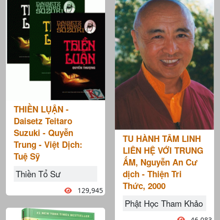
THIỀN LỤẬN -
Daisetz Teitaro
Suzuki - Quyễn
TU HÀNH TÂM LINH
Trung - Việt Dịch:
LIÊN HỆ VỚI TRUNG
Tuệ Sỹ
ẤM, Nguyễn An Cư
Thiền Tổ Sư
dịch - Thiện Tri
Thức, 2000
129,945
Phật Học Tham Khảo
46,083