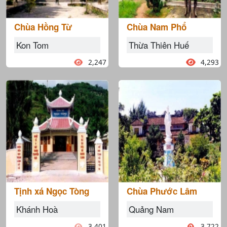
Chùa Hồng Từ
Chùa Nam Phổ
Kon Tom
Thừa Thiên Huế
2,247
4,293
Tịnh xá Ngọc Tòng
Chùa Phước Lâm
Khánh Hoà
Quảng Nam
3,401
3,722