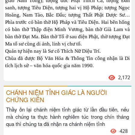
giáo Nam Tông); tượng đức Phật Thích Ca, tượng Đản
sanh, tượng Tiêu Diện, tượng hai vị Hộ Pháp; tượng Ngọc
Hoàng, Nam Tào, Bắc Đẩu; tượng Thất Phật Dược Sư…
Phía trước có bàn thờ Hộ Pháp và Tiêu Diện. Hai bên hông
có bàn thờ Thập điện Minh Vương, bàn thờ Già Lam và
bàn thờ Đạt Ma. Bàn thờ Tổ ở sau điện Phật, thờ tượng Đạt
Ma tổ sư cùng di ảnh, linh vị chư tổ.
Quản tự hiện nay là Sư cô Thích Nữ Diệu Trí.
Chùa đã được Bộ Văn Hóa & Thông Tin công nhận là Di
tích lịch sử – văn hóa quốc gia năm 1990.
2,172
CHÁNH NIỆM TỈNH GIÁC LÀ NGƯỜI
CHỨNG KIẾN
Thầy ôn lại chánh niệm tỉnh giác từ lần đầu tiên, nếu
mà chúng ta thực hành nghiêm túc trong chín tháng
qua thì chúng ta đã nhận ra chánh niệm tỉnh
428