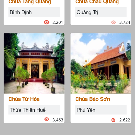
Chùa Tăng Quang
Chùa Châu Quang
Bình Định
Quảng Trị
2,201
3,724
Chùa Từ Hóa
Chùa Bảo Sơn
Thừa Thiên Huế
Phú Yên
3,463
2,622