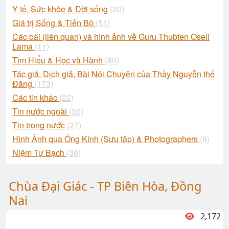
Y tế, Sức khỏe & Đời sống
(20)
Giá trị Sống & Tiến Bộ
(51)
Các bài (liên quan) và hình ảnh về Guru Thubten Osell
Lama
(11)
Tìm Hiểu & Học và Hành
(80)
Tác giả, Dịch giả, Bài Nói Chuyện của Thầy Nguyễn thế
Đăng
(173)
Các tin khác
(22)
Tin nước ngoài
(30)
Tin trong nước
(27)
Hình Ảnh qua Óng Kính (Sưu tập) & Photographers
(8)
Niệm Tự Bạch
(36)
Chùa Đại Giác - TP Biên Hòa, Đồng
Nai
2,172