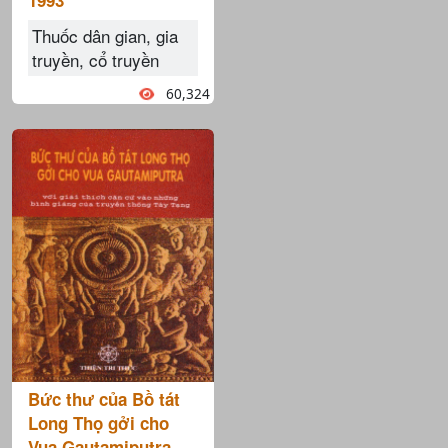
1993
Thuốc dân gian, gia
truyền, cổ truyền
60,324
Bức thư của Bồ tát
Long Thọ gởi cho
Vua Gautamiputra -