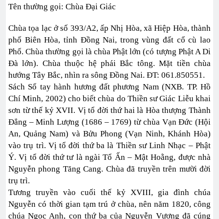
Tên thường gọi: Chùa Đại Giác
Chùa tọa lạc ở số 393/A2, ấp Nhị Hòa, xã Hiệp Hòa, thành
phố Biên Hòa, tỉnh Đồng Nai, trong vùng đất cổ cù lao
Phố. Chùa thường gọi là chùa Phật lớn (có tượng Phật A Di
Đà lớn). Chùa thuộc hệ phái Bắc tông. Mặt tiền chùa
hướng Tây Bắc, nhìn ra sông Đồng Nai. ĐT: 061.850551.
Sách Sổ tay hành hương đất phương Nam (NXB. TP. Hồ
Chí Minh, 2002) cho biết chùa do Thiền sư Giác Liễu khai
sơn từ thế kỷ XVII. Vị tổ đời thứ hai là Hòa thượng Thành
Đẳng – Minh Lượng (1686 – 1769) từ chùa Vạn Đức (Hội
An, Quảng Nam) và Bửu Phong (Vạn Ninh, Khánh Hòa)
vào trụ trì. Vị tổ đời thứ ba là Thiền sư Linh Nhạc – Phật
Ý. Vị tổ đời thứ tư là ngài Tổ Ấn – Mật Hoằng, được nhà
Nguyễn phong Tăng Cang. Chùa đã truyền trên mười đời
trụ trì.
Tương truyền vào cuối thế kỷ XVIII, gia đình chúa
Nguyễn có thời gian tạm trú ở chùa, nên năm 1820, công
chúa Ngọc Anh, con thứ ba của Nguyễn Vương đã cúng