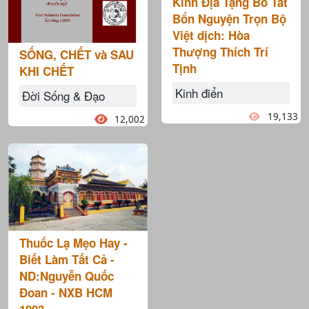
Kinh Địa Tạng Bồ Tát
Bổn Nguyện Trọn Bộ
Việt dịch: Hòa
Thượng Thích Trí
SỐNG, CHẾT và SAU
Tịnh
KHI CHẾT
Kinh điển
Đời Sống & Đạo
19,133
12,002
Thuốc Lạ Mẹo Hay -
Biết Làm Tất Cả -
ND:Nguyễn Quốc
Đoan - NXB HCM