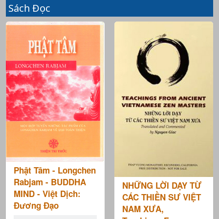
Sách Đọc
Phật Tâm - Longchen
Rabjam - BUDDHA
NHỮNG LỜI DẠY TỪ
MIND - Việt Dịch:
CÁC THIỀN SƯ VIỆT
Đương Đạo
NAM XƯA,