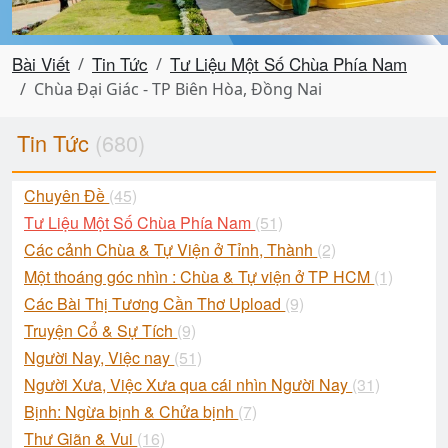
Bài Viết
Tin Tức
Tư Liệu Một Số Chùa Phía Nam
Chùa Đại Giác - TP Biên Hòa, Đồng Nai
Tin Tức
(680)
Chuyên Đề
(45)
Tư Liệu Một Số Chùa Phía Nam
(51)
Các cảnh Chùa & Tự Viện ở Tỉnh, Thành
(2)
Một thoáng góc nhìn : Chùa & Tự viện ở TP HCM
(1)
Các Bài Thị Tương Cần Thơ Upload
(9)
Truyện Cổ & Sự Tích
(9)
Người Nay, Việc nay
(51)
Người Xưa, Việc Xưa qua cái nhìn Người Nay
(31)
Bịnh: Ngừa bịnh & Chửa bịnh
(7)
Thư Giãn & Vui
(16)