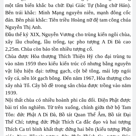
một tấm biển khắc ba chữ: Đại Giác Tự (bằng chữ Hán).
Bên trái khắc: Minh Mạng nguyên niên, mạnh đông cốc
đán. Bên phải khắc: Tiên triều Hoàng nữ đệ tam công chúa
Nguyễn Thị Anh.
Đầu thế kỷ XIX, Nguyễn Vương cho trùng kiến ngôi chùa,
xây lầu chuông, lầu trống, tạc pho tượng A Di Đà cao
2,25m. Chùa còn bảo tồn nhiều tượng cổ.
Chùa được Hòa thượng Thích Thiện Hỷ cho đại trùng tu
vào năm 1959 theo kiểu kiến trúc cổ nhưng bằng nguyên
vật liệu hiện đại: tường gạch, cột bê tông, mái lợp ngói
vẩy cá, nền lót gạch bông. Đến năm 1967, Hòa thượng cho
xây nhà Tổ. Cây bồ đề trong sân chùa được trồng vào năm
1939.
Nội thất chùa có nhiều hoành phi câu đối. Điện Phật được
bài trí tôn nghiêm. Từ trên xuống, chính giữa thờ bộ Tam
Tôn: đức Phật A Di Đà, Bồ tát Quan Thế Âm, Bồ tát Đại
Thế Chí; tượng đức Phật Thích Ca đắc đạo và hai tượng
Thích Ca trì bình khất thực đứng hai bên (kiểu tượng Phật