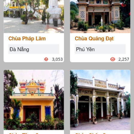
Chùa Pháp Lâm
Chùa Quảng Đạt
Đà Nẵng
Phú Yên
3,053
2,257