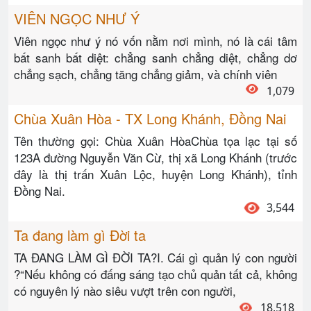
VIÊN NGỌC NHƯ Ý
Viên ngọc như ý nó vốn nằm nơi mình, nó là cái tâm
bất sanh bất diệt: chẳng sanh chẳng diệt, chẳng dơ
chẳng sạch, chẳng tăng chẳng giảm, và chính viên
1,079
Chùa Xuân Hòa - TX Long Khánh, Đồng Nai
Tên thường gọi: Chùa Xuân HòaChùa tọa lạc tại số
123A đường Nguyễn Văn Cừ, thị xã Long Khánh (trước
đây là thị trấn Xuân Lộc, huyện Long Khánh), tỉnh
Đồng Nai.
3,544
Ta đang làm gì Đời ta
TA ĐANG LÀM GÌ ĐỜI TA?I. Cái gì quản lý con người
?“Nếu không có đấng sáng tạo chủ quản tất cả, không
có nguyên lý nào siêu vượt trên con người,
18,518