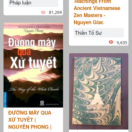
Teachings From
Pháp luận
Ancient Vietnamese
81,269
Zen Masters -
Nguyen Giac
Thiền Tổ Sư
9,635
ĐƯỜNG MÂY QUA
XỨ TUYẾT |
NGUYÊN PHONG |