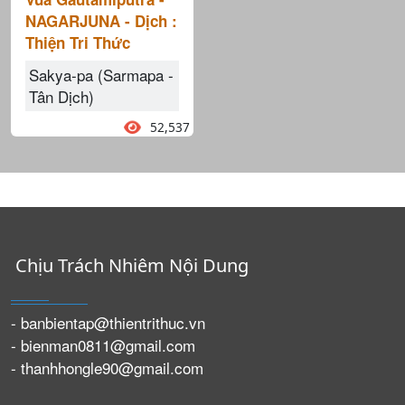
NAGARJUNA - Dịch :
Thiện Tri Thức
Sakya-pa (Sarmapa -
Tân Dịch)
52,537
Chịu Trách Nhiêm Nội Dung
- banbientap@thientrithuc.vn
- bienman0811@gmail.com
- thanhhongle90@gmail.com