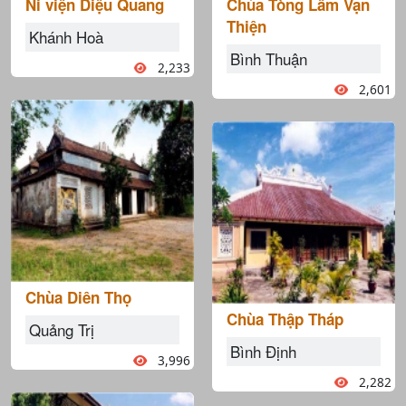
Ni viện Diệu Quang
Chùa Tòng Lâm Vạn
Thiện
Khánh Hoà
Bình Thuận
2,233
2,601
Chùa Diên Thọ
Chùa Thập Tháp
Quảng Trị
Bình Định
3,996
2,282