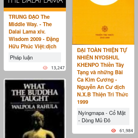
TRUNG ĐẠO The
Middle Way. - The
Dalai Lama xiv.
Wisdom 2009 - Đặng
Hữu Phúc Việt:dịch
ĐẠI TOÀN THIỆN TỰ
Pháp luận
NHIÊN NYOSHUL
KHENPO Thiền Tây
13,247
Tạng và những Bài
Ca Kim Cương -
Nguyễn An Cư dịch
N.X.B Thiện Tri Thức
1999
Nyingmapa - Cổ Mật
- Dòng Mủ Đỏ
61,984