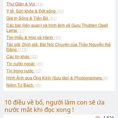
Thư Giãn & Vui
(16)
Y tế, Sức khỏe & Đời sống
(20)
Giá trị Sống & Tiến Bộ
(51)
Các bài (liên quan) và hình ảnh về Guru Thubten Osell
Lama
(11)
Tìm Hiểu & Học và Hành
(80)
Tác giả, Dịch giả, Bài Nói Chuyện của Thầy Nguyễn thế
Đăng
(173)
Các tin khác
(22)
Tin nước ngoài
(30)
Tin trong nước
(27)
Hình Ảnh qua Óng Kính (Sưu tập) & Photographers
(8)
Niệm Tự Bạch
(36)
10 điều về bố, người làm con sẽ ứa
nước mắt khi đọc xong !
1,624