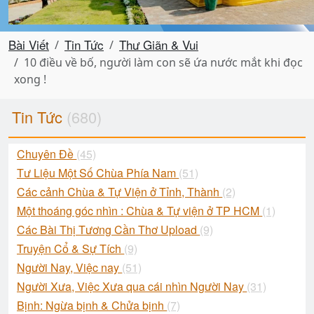
Bài Viết
Tin Tức
Thư Giãn & Vui
10 điều về bố, người làm con sẽ ứa nước mắt khi đọc
xong !
Tin Tức
(680)
Chuyên Đề
(45)
Tư Liệu Một Số Chùa Phía Nam
(51)
Các cảnh Chùa & Tự Viện ở Tỉnh, Thành
(2)
Một thoáng góc nhìn : Chùa & Tự viện ở TP HCM
(1)
Các Bài Thị Tương Cần Thơ Upload
(9)
Truyện Cổ & Sự Tích
(9)
Người Nay, Việc nay
(51)
Người Xưa, Việc Xưa qua cái nhìn Người Nay
(31)
Bịnh: Ngừa bịnh & Chửa bịnh
(7)