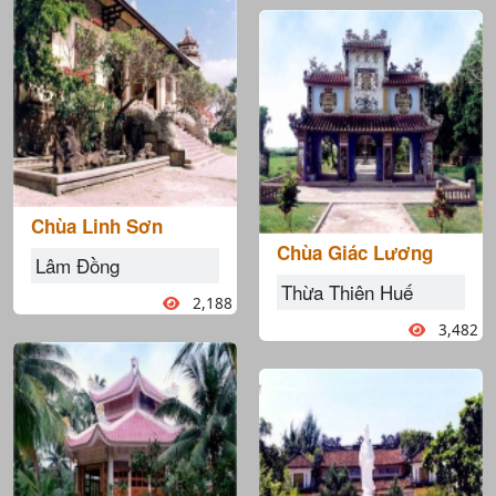
Chùa Linh Sơn
Chùa Giác Lương
Lâm Đồng
Thừa Thiên Huế
2,188
3,482