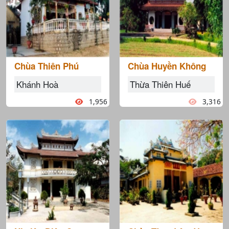
Chùa Thiên Phú
Chùa Huyền Không
Khánh Hoà
Thừa Thiên Huế
1,956
3,316