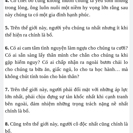
4.
Có chết bố cũng không muốn chúng ta yêu sớm nhưng
trong lòng, ông luôn nuôi một niềm hy vọng lớn rằng sau
này chúng ta có một gia đình hạnh phúc.
5.
Trên thế giới này, người yêu chúng ta nhất nhưng ít khi
thể hiện ra chính là bố.
6.
Có ai cam tâm tình nguyện làm ngựa cho chúng ta cưỡi?
Có ai sẵn sàng lấy thân mình che chắn cho chúng ta khi
gặp hiểm nguy? Có ai chấp nhận ra ngoài bươn chải lo
cho chúng ta bữa ăn, giấc ngủ, lo cho ta học hành… mà
không chút tính toán cho bản thân?
7.
Trên thế giới này, người phải đối mặt với những áp lực
lớn nhất, phải chịu đựng sự tàn khốc nhất khi cạnh tranh
bên ngoài, đảm nhiệm những trọng trách nặng nề nhất
chính là bố.
8.
Cũng trên thế giới này, người cô độc nhất cũng chính là
bố.