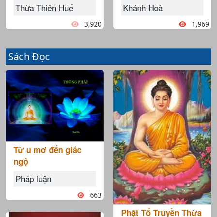
Thừa Thiên Huế
Khánh Hoà
3,920
1,969
Sách Đọc
Từ u mơ đến giác
ngộ
Pháp luận
663
Phật Tổ Truyền Thừa