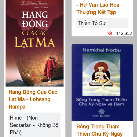
- Hư Vân Lão Hòa
Thượng Kết Tập
Thiền Tổ Sư
112,352
Hang Động Của Các
Lạt Ma - Lobsang
Rampa
Rimé - (Non-
Sectarian - Không Bộ
Sống Trong Tham
Phái)
Thiền Chu Kỳ Ngày