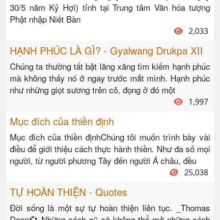
30/5 năm Kỷ Hợi) tỉnh tại Trung tâm Văn hóa tượng
Phật nhập Niết Bàn
2,033
HẠNH PHÚC LÀ GÌ? - Gyalwang Drukpa XII
Chúng ta thường tất bật lăng xăng tìm kiếm hạnh phúc
mà không thấy nó ở ngay trước mắt mình. Hạnh phúc
như những giọt sương trên cỏ, đọng ở đó một
1,997
Mục đích của thiền định
Mục đích của thiền địnhChúng tôi muốn trình bày vài
điều để giới thiệu cách thực hành thiền. Như đa số mọi
người, từ người phương Tây đến người Á châu, đều
25,038
TỰ HOÀN THIỆN - Quotes
Đời sống là một sự tự hoàn thiện liên tục. _Thomas
Dean💞 Những cách cũ sẽ không thể mở những cánh