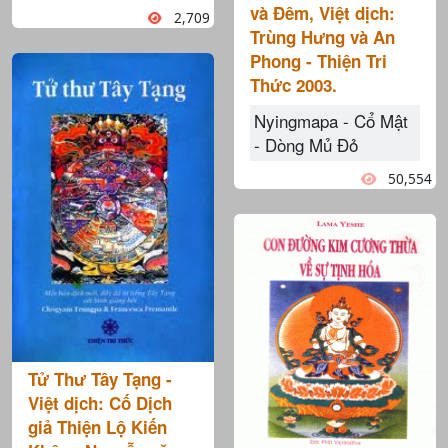
và Đêm, Việt dịch:
2,709
Trùng Hưng và An
Phong - Thiện Tri
Thức 2003.
Nyingmapa - Cổ Mật
- Dòng Mủ Đỏ
50,554
Tử Thư Tây Tạng -
Việt dịch: Cố Dịch
giả Thiện Lộ Kiến