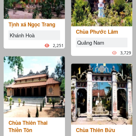
Tịnh xá Ngọc Trang
Chùa Phước Lâm
Khánh Hoà
Quảng Nam
2,251
3,729
Chùa Thiên Thai
Thiền Tôn
Chùa Thiên Bửu