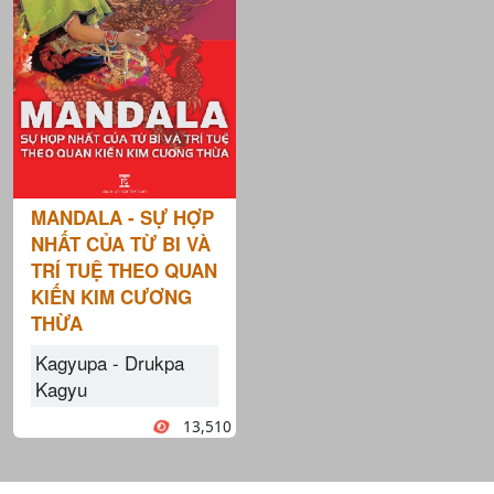
MANDALA - SỰ HỢP
NHẤT CỦA TỪ BI VÀ
TRÍ TUỆ THEO QUAN
KIẾN KIM CƯƠNG
THỪA
Kagyupa - Drukpa
Kagyu
13,510