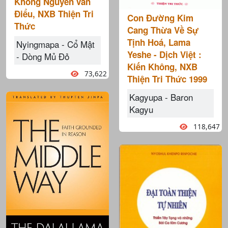
Không Nguyễn văn
Điểu, NXB Thiện Tri
Con Đường Kim
Thức
Cang Thừa Về Sự
Tịnh Hoá, Lama
Nyingmapa - Cổ Mật
Yeshe - Dịch Việt :
- Dòng Mủ Đỏ
Kiến Không, NXB
73,622
Thiện Tri Thức 1999
Kagyupa - Baron
Kagyu
118,647