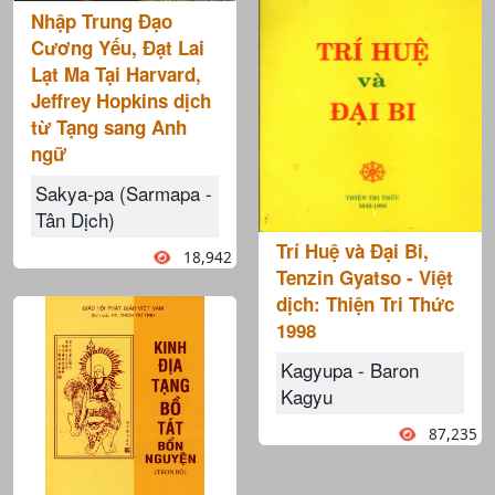
Nhập Trung Đạo
Cương Yếu, Đạt Lai
Lạt Ma Tại Harvard,
Jeffrey Hopkins dịch
từ Tạng sang Anh
ngữ
Sakya-pa (Sarmapa -
Tân Dịch)
Trí Huệ và Đại Bi,
18,942
Tenzin Gyatso - Việt
dịch: Thiện Tri Thức
1998
Kagyupa - Baron
Kagyu
87,235