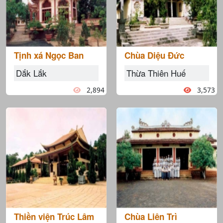
Tịnh xá Ngọc Ban
Chùa Diệu Đức
Dắk Lắk
Thừa Thiên Huế
2,894
3,573
Thiền viện Trúc Lâm
Chùa Liên Trì