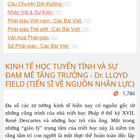
Câu Chuyện Đời thường
(57)
Nhân Vật & Sự Kiện
(75)
Phât giáo Việt nam : Các Bài Viết
(38)
Phât giáo Thế giới : Các Bài Viết
(39)
Văn hoá Phật giáo
(22)
Sử Phât giáo : Các Bài Viết
(16)
KINH TẾ HỌC TUYẾN TÍNH VÀ SỰ
ĐAM MÊ TĂNG TRƯỞNG - Dr. LLOYD
FIELD (TIẾN SĨ VỀ NGUỒN NHÂN LỰC)
1,786
Đa số các tư tưởng kinh tế hiện nay có nguồn gốc từ
những công trình của nhà triết học Pháp ở thế kỷ XVII,
René Descartes và những học trò của ông. Một trong
những “giáo lý" trọng tâm của triết học này là niềm tin
rằng tâm trí con người là một thực thể hoàn toàn độc lập