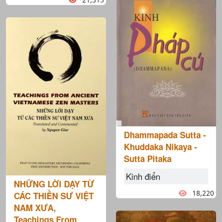
Dhammapada Sutta -
Khuddaka Nikaya -
Sutta Pitaka
Kinh điển
NHỮNG LỜI DẠY TỪ
18,220
CÁC THIỀN SƯ VIỆT
NAM XƯA,
Teachings From