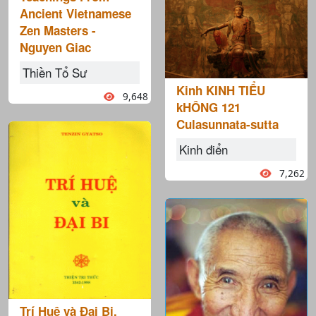
Ancient Vietnamese
Zen Masters -
Nguyen Giac
Thiền Tổ Sư
Kinh KINH TIỂU
9,648
kHÔNG 121
Culasunnata-sutta
Kinh điển
7,262
Trí Huệ và Đại Bi,