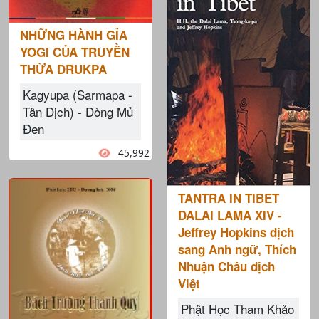
NHỮNG HÀNH GỈA
YOGI CỦA TRUYỀN
THỪA DRUKPA
Kagyupa (Sarmapa -
Tân Dịch) - Dòng Mủ
Đen
45,992
TANTRA IN TIBET
DALAI LAMA XIV -
Jeffrey Hopkins dịch
sang Anh ngữ, Thích
Nhuận Châu dịch
Việt
Phật Học Tham Khảo