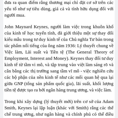
đưa ra quan điểm rằng thương mại chỉ đặt cơ sở trên các
yếu tố như sự tiêu dùng, giá cả và tính hữu dụng đối với
người mua.
John Maynard Keynes, người làm việc trong khuôn khổ
của kinh tế học tuyến tính, đã giới thiệu một sự thay đổi
kiểu mẫu trong tư duy kinh tế của Chủ nghĩa Tư bản trong
tác phẩm nổi tiếng của ông năm 1936: Lý thuyết chung về
Việc làm, Lãi suất và Tiền tệ (The General Theory of
Employment, Interest and Money). Keynes thay đổi tư duy
kinh tế từ tầm vi mô, và tập trung vào việt làm sáng rõ và
cân bằng các thị trường sang tầm vĩ mô - việc nghiên cứu
các bộ phận của nền kinh tế như các mối quan hệ qua lại
giữa GNP (tổng sản phẩm quốc gia), lãi suất, khối lượng
tiền tệ được tạo ra bởi ngân hàng trung ương, và việc làm.
Trong khi xây dựng (lý thuyết mới) trên cơ sở của Adam
Smith, Keynes lại lập luận (khác với Smith) rằng các thể
chế trung ương, như ngân hàng và chính phủ có thể điều