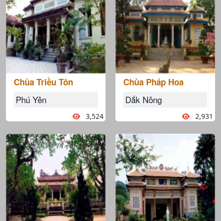
Chùa Triều Tôn
Chùa Pháp Hoa
Phú Yên
Dắk Nông
3,524
2,931