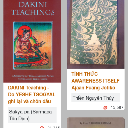
TỈNH THỨC
AWARENESS ITSELF
DAKINI Teaching -
Ajaan Fuang Jotiko
Do YESHE TSOGYAL
Thiền Nguyên Thủy
ghi lại và chôn dấu
15,587
Sakya-pa (Sarmapa -
Tân Dịch)
21,315