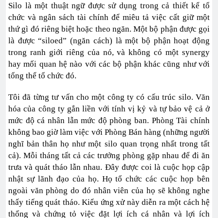
Silo là một thuật ngữ được sử dụng trong cả thiết kể tổ
chức và ngân sách tài chính để miêu tả việc cất giữ một
thứ gì đó riêng biệt hoặc theo ngăn. Một bộ phận được gọi
là được “siloed” (ngăn cách) là một bộ phận hoạt động
trong ranh giới riêng của nó, và không có một synergy
hay mối quan hệ nào với các bộ phận khác cũng như với
tổng thể tổ chức đó.
Tôi đã từng tư vấn cho một công ty có cấu trúc silo. Văn
hóa của công ty gắn liền với tính vị kỷ và tự bảo vệ cả ở
mức độ cá nhân lẫn mức độ phòng ban. Phòng Tài chính
không bao giờ làm việc với Phòng Bán hàng (những người
nghĩ bản thân họ như một silo quan trọng nhất trong tất
cả). Mỗi tháng tất cả các trưởng phòng gặp nhau để đi ăn
trưa và quát tháo lẫn nhau. Đây được coi là cuộc họp cập
nhật sự lãnh đạo của họ. Họ tổ chức các cuộc họp bên
ngoài văn phòng do đó nhân viên của họ sẽ không nghe
thấy tiếng quát tháo. Kiểu ứng xử này diễn ra một cách hệ
thống và chứng tỏ việc đặt lợi ích cá nhân và lợi ích