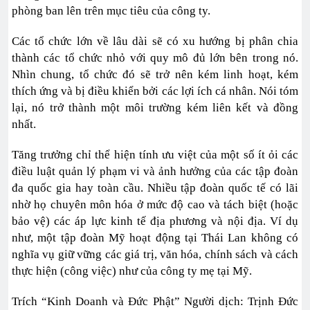
phòng ban lên trên mục tiêu của công ty.
Các tổ chức lớn về lâu dài sẽ có xu hướng bị phân chia
thành các tổ chức nhỏ với quy mô đủ lớn bên trong nó.
Nhìn chung, tổ chức đó sẽ trở nên kém linh hoạt, kém
thích ứng và bị điều khiển bởi các lợi ích cá nhân. Nói tóm
lại, nó trở thành một môi trường kém liên kết và đồng
nhất.
Tăng trưởng chỉ thể hiện tính ưu việt của một số ít ỏi các
điều luật quản lý phạm vi và ảnh hưởng của các tập đoàn
đa quốc gia hay toàn cầu. Nhiều tập đoàn quốc tế có lãi
nhờ họ chuyên môn hóa ở mức độ cao và tách biệt (hoặc
bảo vệ) các áp lực kinh tế địa phương và nội địa. Ví dụ
như, một tập đoàn Mỹ hoạt động tại Thái Lan không có
nghĩa vụ giữ vững các giá trị, văn hóa, chính sách và cách
thực hiện (công việc) như của công ty mẹ tại Mỹ.
Trích “Kinh Doanh và Đức Phật” Người dịch: Trịnh Đức