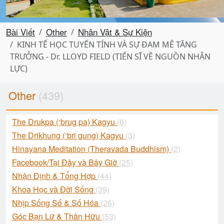
Bài Viết
Other
Nhân Vật & Sự Kiện
KINH TẾ HỌC TUYẾN TÍNH VÀ SỰ ĐAM MÊ TĂNG
TRƯỞNG - Dr. LLOYD FIELD (TIẾN SĨ VỀ NGUỒN NHÂN
LỰC)
Other
(439)
The Drukpa (‘brug pa) Kagyu
(0)
The Drikhung (‘bri gung) Kagyu
(3)
Hinayana Meditation (Theravada Buddhism)
(2)
Facebook/Tại Đây và Bây Giờ
(25)
Nhận Định & Tổng Hợp
(44)
Khoa Học và Đời Sống
(39)
Nhịp Sống Số & Số Hóa
(26)
Góc Bạn Lữ & Thân Hữu
(53)