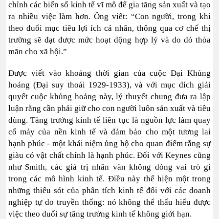
chỉnh các biến số kinh tế vĩ mô để gia tăng sản xuất và tạo
ra nhiều việc làm hơn. Ông viết: “Con người, trong khi
theo đuổi mục tiêu lợi ích cá nhân, thông qua cơ chế thị
trường sẽ đạt được mức hoạt động hợp lý và do đó thỏa
mãn cho xã hội.”
Được viết vào khoảng thời gian của cuộc Đại Khủng
hoảng (Đại suy thoái 1929-1933), và với mục đích giải
quyết cuộc khủng hoảng này, lý thuyết chung đưa ra lập
luận rằng cần phải giữ cho con người luôn sản xuất và tiêu
dùng. Tăng trưởng kinh tế liên tục là nguồn lực làm quay
cổ máy của nền kinh tế và đảm bảo cho một tương lai
hạnh phúc - một khái niệm ủng hộ cho quan điểm rằng sự
giàu có vật chất chính là hạnh phúc. Đối với Keynes cũng
như Smith, các giá trị nhân văn không đóng vai trò gì
trong các mô hình kinh tế. Điều này thể hiện một trong
những thiếu sót của phân tích kinh tế đối với các doanh
nghiệp tự do truyền thống: nó không thể thấu hiểu được
việc theo đuổi sự tăng trưởng kinh tế không giới hạn.