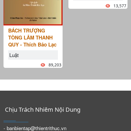
13,577
BÁCH TRƯỢNG
TÒNG LÂM THANH
QUY - Thích Bảo Lạc
Luật
89,203
Chịu Trách Nhiêm Nội Dung
- banbientap@thientrithuc.vn