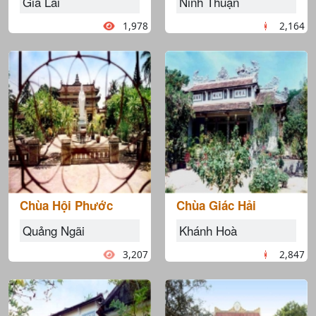
Gia Lai
Ninh Thuận
1,978
2,164
Chùa Hội Phước
Chùa Giác Hải
Quảng Ngãi
Khánh Hoà
3,207
2,847