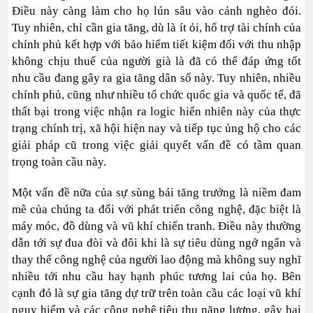
Điều này càng làm cho họ lún sâu vào cảnh nghèo đói.
Tuy nhiên, chỉ cần gia tăng, dù là ít ỏi, hổ trợ tài chính của
chính phủ kết hợp với bảo hiểm tiết kiệm đối với thu nhập
không chịu thuế của người già là đã có thể đáp ứng tốt
nhu cầu đang gây ra gia tăng dân số này. Tuy nhiên, nhiều
chính phủ, cũng như nhiều tổ chức quốc gia và quốc tế, đã
thất bại trong việc nhận ra logic hiển nhiên này của thực
trạng chính trị, xã hội hiện nay và tiếp tục ủng hộ cho các
giải pháp cũ trong việc giải quyết vấn đề có tầm quan
trọng toàn cầu này.
Một vấn đề nữa của sự sùng bái tăng trưởng là niềm đam
mê của chúng ta đối với phát triển công nghệ, đặc biệt là
máy móc, đồ dùng và vũ khí chiến tranh. Điều này thường
dẫn tới sự đua đòi và đôi khi là sự tiêu dùng ngớ ngẩn và
thay thế công nghệ của người lao động mà không suy nghĩ
nhiều tới nhu cầu hay hạnh phúc tương lai của họ. Bên
cạnh đó là sự gia tăng dự trữ trên toàn cầu các loại vũ khí
nguy hiểm và các công nghệ tiêu thụ năng lượng, gây hại