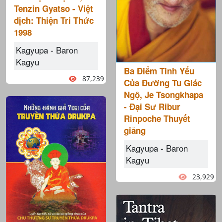
Tenzin Gyatso - Việt
dịch: Thiện Tri Thức
1998
Kagyupa - Baron
Kagyu
Ba Điểm Tinh Yếu
87,239
Của Đường Tu Giác
Ngộ, Je Tsongkhapa
- Đại Sư Ribur
Rinpoche Thuyết
giảng
Kagyupa - Baron
Kagyu
23,929